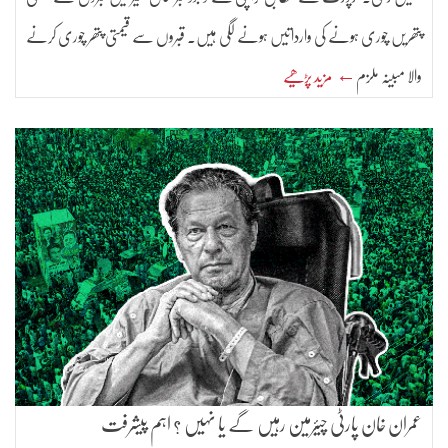
پتھریں چوری ہونے کی وارداتیں ہونے لگی ہیں۔ قبروں سے قیمتی پتھر چوری کرنے
والا مبینہ ملزم
← مزید پڑھیے
عمران خان پارٹی چیئرمین رہیں گے یا نہیں ؟ اہم پیشرفت