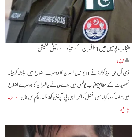
پنجاب پولیس میں 11افسران کے تبادلے،نوٹی فکیشن
خبریں
ڈی آئی جی ہیڈ کواٹرز نے 11 پو لیس افسران کا دوسرے اضلاع میں تبادلہ کردیا۔
تفصیلات کے مطابق پنجاب پولیس میں بڑے پیمانے پرافسران کا دوسرے اضلاع
میں تبادلہ کردیاگیا۔حسن افضل کو ایس ایس پی آپریشن گوجرنوالہ ،حاکم علی خان
← مزید
پڑھیے