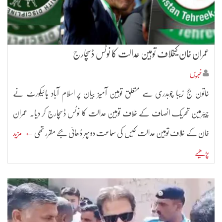
عمران خان کیخلاف توہین عدالت کا نوٹس ڈسچارج
خبریں
خاتون جج زیبا چوہدری سے متعلق توہین آمیز بیان پر اسلام آباد ہائیکورٹ نے
چیئرمین تحریک انصاف کے خلاف توہین عدالت کا نوٹس ڈسچارج کر دیا۔ عمران
خان کے خلاف توہین عدالت کیس کی سماعت دوپہر ڈھائی بجے مقرر تھی
← مزید
پڑھیے