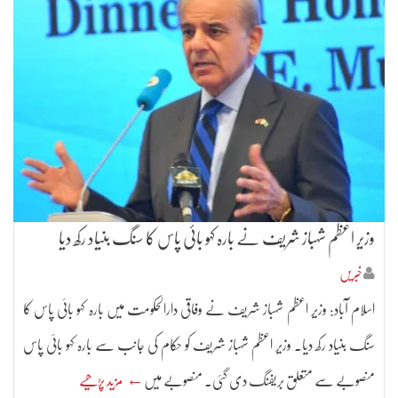
وزیر اعظم شہباز شریف نے بارہ کہو بائی پاس کا سنگ بنیاد رکھ دیا
خبریں
اسلام آباد: وزیر اعظم شہباز شریف نے وفاقی دارالحکومت میں بارہ کہو بائی پاس کا
سنگ بنیاد رکھ دیا۔ وزیر اعظم شہباز شریف کو حکام کی جانب سے بارہ کہو بائی پاس
منصوبے سے متعلق بریفنگ دی گئی۔ منصوبے میں
← مزید پڑھیے