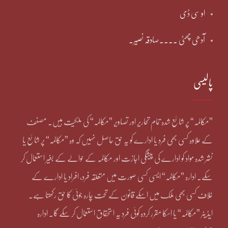
او سی ڈی
آدھی چھٹی ۔۔۔۔صادقہ نصیر۔
پالیسی
”مکالمہ“ پر شائع شدہ تمام تحاریر اور تصاویر ”مکالمہ“ کی ملکیت ہیں۔ مصنف
کے علاوہ کسی بھی فرد یا ادارے کو یہ حق حاصل نہیں کہ وہ ”مکالمہ“ پر شائع یا
نشر شدہ مواد کو ادارے کی پیشگی اجازت اور مکالمہ کے حوالے کے بغیر استعمال کر
سکے۔ ادارہ ”مکالمہ“ ایسی کسی صورت میں متعلقہ فرد، افراد یا ادارے کے
خلاف کسی بھی ملک میں اسکے قانون کے تحت چارہ جوئی کا حق رکھتا ہے۔
ایڈیٹر ”مکالمہ“ یا اسکا مقرر کردہ کوئی فرد یہ استحقاق استعمال کر سکے گا۔ ادارہ