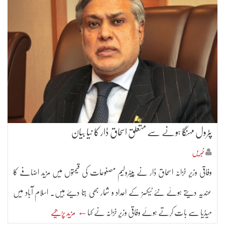
پٹرول مہنگا ہونے سے متعلق اسحاق ڈار کا نیا بیان
خبریں
وفاقی وزیر خزانہ اسحاق ڈار نے پیٹرولیم مصنوعات کی قیمتوں میں مزید اضافے کا
عندیہ دیتے ہوئے نئے ٹیکسز کے اعداد و شمار بھی بتا دیئے ہیں۔ اسلام آباد میں
میڈیا سے بات کرتے ہوئے وفاقی وزیر خزانہ نے کہا
← مزید پڑھیے