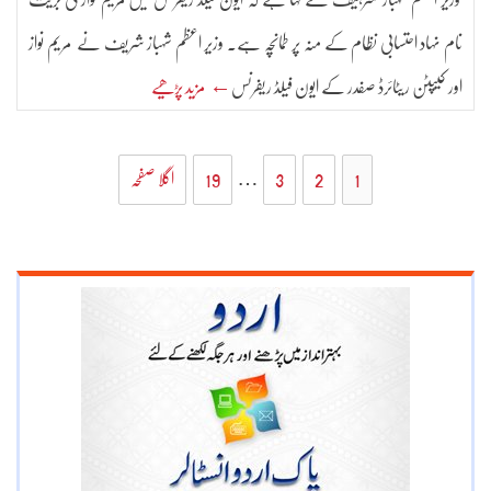
نام نہاد احتسابی نظام کے منہ پر طمانچہ ہے۔ وزیر اعظم شہباز شریف نے مریم نواز
اور کیپٹن ریٹائرڈ صفدر کے ایون فیلڈ ریفرنس
← مزید پڑھیے
1
2
3
…
19
اگلا صفحہ