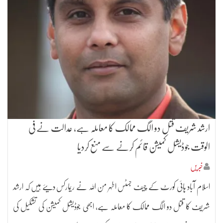
ارشد شریف قتل دو الگ ممالک کا معاملہ ہے، عدالت نے فی
الوقت جوڈیشل کمیشن قائم کرنے سے منع کردیا
خبریں
اسلام آباد ہائی کورٹ کے چیف جسٹس اطہر من اللہ نے ریمارکس دیئے ہیں کہ ارشد
شریف کا قتل دو الگ ممالک کا معاملہ ہے، ابھی جوڈیشل کمیشن کی تشکیل کی