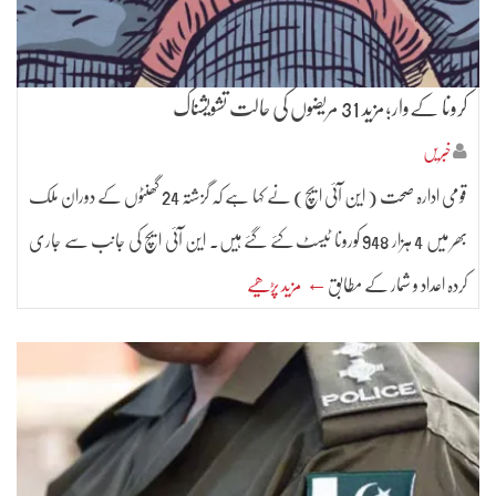
کرونا کےوار؛مزید 31 مریضوں کی حالت تشویشناک
خبریں
قومی ادارہ صحت ( این آئی ایچ) نے کہا ہے کہ گزشتہ 24 گھنٹوں کے دوران ملک
بھر میں 4 ہزار 948 کورونا ٹیسٹ کئے گئے ہیں۔ این آئی ایچ کی جانب سے جاری
کردہ اعداد و شمار کے مطابق
← مزید پڑھیے