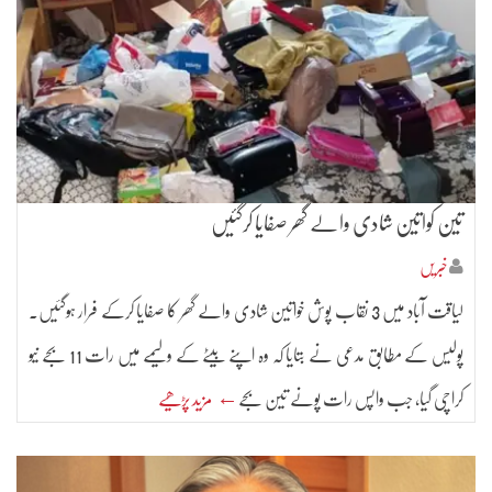
تین کواتین شادی والے گھر صفایا کرگئیں
خبریں
لیاقت آباد میں 3 نقاب پوش خواتین شادی والے گھر کا صفایا کرکے فرار ہوگئیں۔
پولیس کے مطابق مدعی نے بتایا کہ وہ اپنے بیٹے کے ولیمے میں رات 11 بجے نیو
کراچی گیا، جب واپس رات پونے تین بجے
← مزید پڑھیے