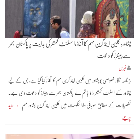
پشاور:کلین اینڈ گرین مہم کا آغاز،اسسٹنٹ کمشنر کی ہدایت پر پاکستان بھر
سے پینٹرز کو دعوت
خبریں
(نامہ نگار خصوصی)پشاور میں کلین اینڈ گرین مہم کا آغاز کیا گیا ہے،جس کے لیے
پشاور کے اسٹنٹ کمشنر راؤ ہاشم نے پاکستان بھر سے پینٹرز کو دعوت دی ہے۔
تفصیلات کے مطابق صوبائی دارالحکومت میں کلین اینڈ گرین پشاور مہم
← مزید
پڑھیے