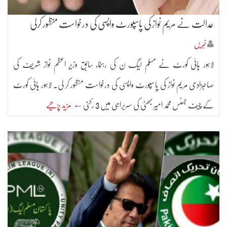
عدالت نے مریم نواز کی پاسپورٹ واپسی کی درخواست منظور کرلی
خبریں
لاہور ہائی کورٹ نے مسلم لیگ ن کی رہنما، سابق وزیرِ اعظم نواز شریف کی
صاحبزادی مریم نواز کی پاسپورٹ واپسی کی درخواست منظور کر لی۔ لاہور ہائی کورٹ
کے چیف جسٹس محمد امیر بھٹی کی سربراہی میں 3 رکنی
← مزید پڑھیے