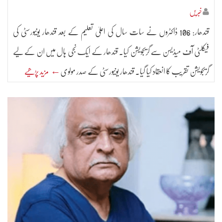
خبریں
قندھار: 106 ڈاکٹروں نے سات سال کی اعلیٰ تعلیم کے بعد قندھار یونیورسٹی کی
فیکلٹی آف میڈیسن سے گریجویشن کیا۔ قندھار کے ایک نجی ہال میں ان کے لیے
گریجویشن تقریب کا انعقاد کیا گیا۔ قندھار یونیورسٹی کے صدر مولوی
← مزید پڑھیے