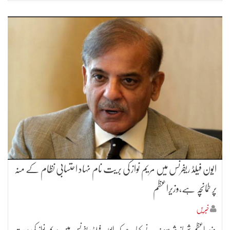
ایون فیلڈ ریفرنس میں مریم نواز کی بریت نام نہاد احتسابی نظام کے منہ
پر طمانچہ ہے،وزیراعظم
خبریں
وزیر اعظم شہباز شرہیف نے کہا ہے کہ ایون فیلڈ ریفرنس میں مریم نواز کی بریت