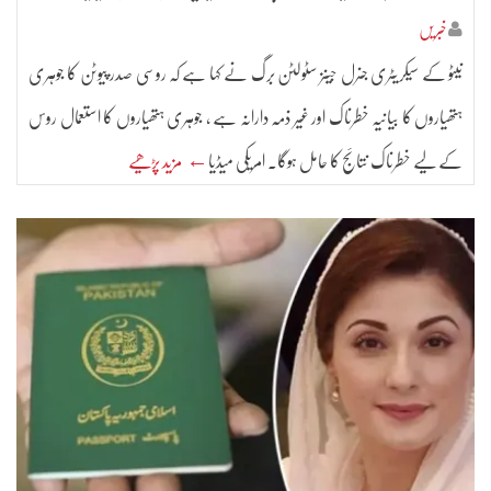
خبریں
نیٹو کے سیکریٹری جنرل جینز سٹولٹن برگ نے کہا ہے کہ روسی صدر پیوٹن کا جوہری
ہتھیاروں کا بیانیہ خطرناک اور غیر ذمہ دارانہ ہے ، جوہری ہتھیاروں کا استعمال روس
کے لیے خطرناک نتائج کا حامل ہوگا۔ امریکی میڈیا
← مزید پڑھیے