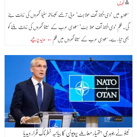
خبریں
سعودیہ میں ‘دی لیجنڈ آف مولاجٹ’ عربی ترجمے کیساتھ سنیما گھروں کی زینت بنے
گی. فلم ‘دی لیجنڈ آف مولا جٹ’ سعودی عرب کے سینما گھروں کی زینت بننے کو
بھی تیار ہے، سعودی عرب کے سینما گھروں میں فلم
← مزید پڑھیے
نیٹو نے جوہری ہتھیار معاملے پر پیوٹن کا بیانیہ خطرناک قرار دیدیا