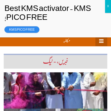
تحریر بھیجیں
لاگ ان
رجسٹر
KMS PICO FREE
مکالمہ
خبریں، - ٹیگ