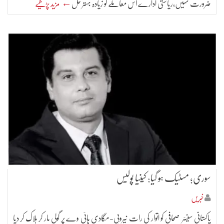
ضرورت نہیں،ریاستی ادارے اس معاملے کو زیادہ بہتر حل
← مزید پڑھیے
سوری؛ مسٹیک ہو گیا: کینیا پولیس
خبریں
پاکستانی سینئر صحافی کو اتوار کی رات نیروبی-مگادی ہائی وے پر گولی مار کر ہلاک کر دیا