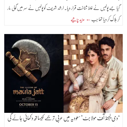
گیا جسے پولیس نے غلط شناخت قرار دیا۔ ارشد شریف کو پولیس نے سر میں گولی مار
کر ہلاک کر دیا تھا جب
← مزید پڑھیے
‘دی لیجنڈ آف مولاجٹ’ سعودیہ میں عربی ترجمے کیساتھ دکھائی جائے گی