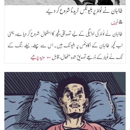
طالبان نے ٹوئٹر پر بلیو ٹِکس خریدنا شروع کر دیے
خبریں
طالبان نے ٹوئٹر کی ادائیگی کے لیے تصدیقی فیچر کا استعمال شروع کر دیا ہے، یعنی
اب کچھ طالبان کے اکاؤنٹس پر بلیو ٹک ہیں۔ اس سے پہلے، نیلے رنگ کے
ٹک نے ٹویٹر کے ذریعے تصدیق شدہ “فعال، قابل
← مزید پڑھیے