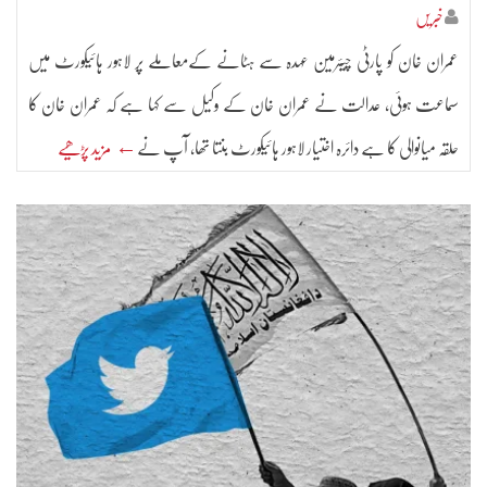
خبریں
عمران خان کو پارٹی چیئرمین عہدہ سے ہٹانے کےمعاملے پر لاہور ہائیکورٹ میں
سماعت ہوئی، عدالت نے عمران خان کے وکیل سے کہا ہے کہ عمران خان کا
حلقہ میانوالی کا ہے دائرہ اختیار لاہور ہائیکورٹ بنتا تھا، آپ نے
← مزید پڑھیے