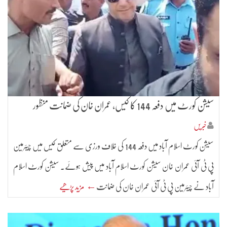
سیشن کورٹ میں دفعہ 144 کا کیس، عمران خان کی ضمانت منظور
خبریں
سیشن کورٹ اسلام آباد میں دفعہ 144 کی خلاف ورزی سے متعلق کیس میں چیئرمین
پی ٹی آئی عمران خان سیشن کورٹ اسلام آباد میں پیش ہوئے۔ سیشن کورٹ اسلام
آباد نے چیئرمین پی ٹی آئی عمران خان کی ضمانت
← مزید پڑھیے