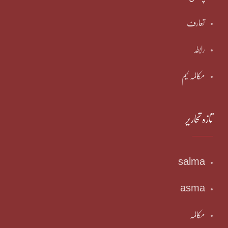
تعارف
رابطہ
مکالمہ ٹیم
تازہ تحاریر
salma
asma
مکالمہ