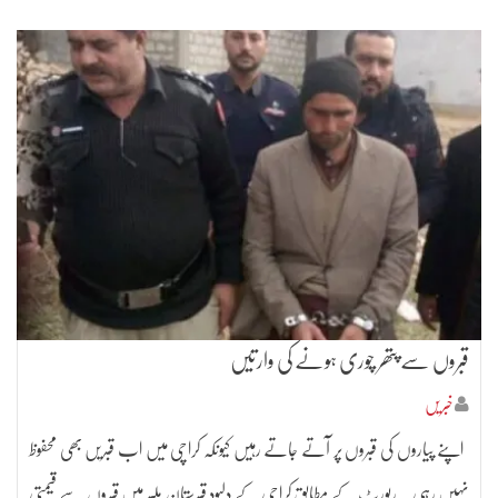
قبروں سے پتھر چوری ہونے کی وارتیں
خبریں
اپنے پیاروں کی قبروں پر آتے جاتے رہیں کیونکہ کراچی میں اب قبریں بھی محفوظ
نہیں رہی۔ رپورٹ کے مطابق کراچی کے دلبود قبرستان ملیر میں قبروں سے قیمتی