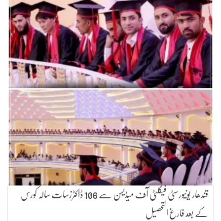
قندھار یونیورسٹی فیکلٹی آف میڈیسن سے 106 ڈاکٹرزسات سالہ کورس
کے بعد فارغ التحصیل