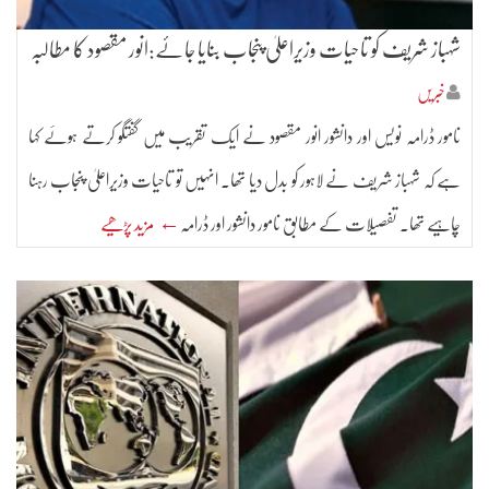
شہباز شریف کو تاحیات وزیراعلیٰ پنجاب بنایا جائے:انور مقصود کا مطالبہ
خبریں
نامور ڈرامہ نویس اور دانشور انور مقصود نے ایک تقریب میں گفتگو کرتے ہوئے کہا
ہے کہ شہباز شریف نے لاہور کو بدل دیا تھا۔ انہیں تو تاحیات وزیراعلیٰ پنجاب رہنا
چاہیے تھا۔ تفصیلات کے مطابق نامور دانشور اور ڈرامہ
← مزید پڑھیے