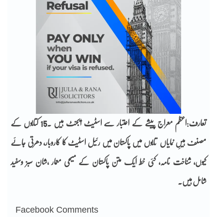
تعارف:
اعظم معراج پیشے کے اعتبار سے اسٹیٹ ایجنٹ ہیں ۔15 کتابوں کے
مصنف ہیںِ
نمایاں تابوں میں پاکستان میں رئیل اسٹیٹ کا کاروبار، دھرتی جائے
کیوں، شناخت نامہ، کئی خط ایک متن پاکستان کے مسیحی معمار ،شان سبز وسفید
شامل
ہیں۔
Facebook Comments