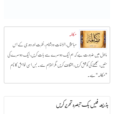
مکالمہ
مباحثوں، الزامات و دشنام، نفرت اور دوری کے اس
ماحول میں ضرورت ہے کہ ہم ایک دوسرے سے بات کریں، ایک دوسرے کی
سنیں، سمجھنے کی کوشش کریں، اختلاف کریں مگر احترام سے۔ بس اسی خواہش کا نام
”مکالمہ“ ہے۔
بذریعہ فیس بک تبصرہ تحریر کریں