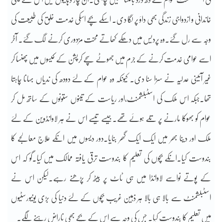
خاندانی و ازدواجی زندگی بھی داؤ پر لگا دی۔ اسکے بچے اسکی خدمت خلق کی طبیعت کی
وجہ سے رل گئے۔وہ پردیس میں دھکے کھاتے محنت مزدوری کرنے لگ گئے۔ آخر
اسے عوامی خدمت کرنے کے جرم میں جھوٹے سچے کرپشن کے کیسوں میں پھنسا کر
غیر آئینی عدلیہ نے سزا سنا دی۔ کیونکہ وہ عوام کے لئے دودھ کی ندیاں بہانا چاہتا
تھا۔جبکہ اس ملک کی اسٹبلشمنٹ،اور ریاست کے تینوں ستونوں کے ساتھ مل کر
عوام کو بھوکا مارنے پر تلے ہوئے تھے۔جیسے تیسے اس نے ہر لاوانڈوین کے لئے
ملک اور دینا بھر میں ایک ایک گھر بنایا۔دور دیسوں میں انکے علاج معالجے کا
بندوست کیا۔انکے بچوں کی تعلیم کا بندوست ترقی یافتہ ممالک میں کیا۔گو کہ اس
کے پوتے نواسے لاوانڈا میں ہی ٹاٹ پر بیٹھ کر پڑھنے رہے۔لیکن اس نے
اسٹبلشمنٹ سے بالا ہی بالا ہر ذہین غریب بچوں کے لئے دنیا کی بڑی یونیورسٹیوں
میں تعلیم کا بندوست کیا۔ جس کی وجہ سے اس کے بچے بھی ناراض رہنے لگے۔