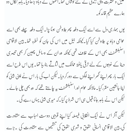
عیش و عشرت والی زندگی کے لئے کوشاں تھا۔انھوں نے دباؤ بڑھا دیا۔باہر نکال دو
ہمارے عظیم قائد کو۔
یوں بھاری دل سے اسے ایک دفعہ پھر جلاوطن ہونا پڑا۔ ایک دفعہ پہلے بھی اسے
عوامی دباؤ پر جلاوطن کیا گیا۔کیونکہ جیل میں اس کی جان کو خطرہ تھا۔بین الاقوامی
اسٹبلشمنٹ بھی اس کے خلاف تھی کیونکہ وہ ان کے وسائل چھین کر بھی تیسری
دینا کے غریبوں کے لئے ترقی یافتہ ممالک میں اثاثے بنارہا تھا۔ یوں اس طرح اسے
ایک بار پھر اپنے گھر اپنے لوگوں سے دور کر دیا۔لیکن اب کی بار اس نے اپنی بیٹی کو
اپنا جانشین مقرر کیا۔حالانکہ عوام اور اسٹبلشمنٹ یہ چاہتے تھے کہ وہ بھی چلی جائے۔
لیکن اس نے باہر جانا قبول ہی اس شرط پر کیا۔کہ میری بیٹی یہاں رہے گی۔
لیکن آخر اس نے ایک انقلابی فیصلہ کیا اپنے قریبی دوست احباب سے مشاورت
کی،بین الاقوامی انسانی حقوق و شہری حقوق کی تنظیموں سے مشاورت کی ۔بڑے