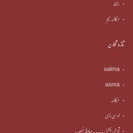
رابطہ
مکالمہ ٹیم
تازہ تحاریر
salma
asma
مکالمہ
او سی ڈی
آدھی چھٹی ۔۔۔۔صادقہ نصیر۔