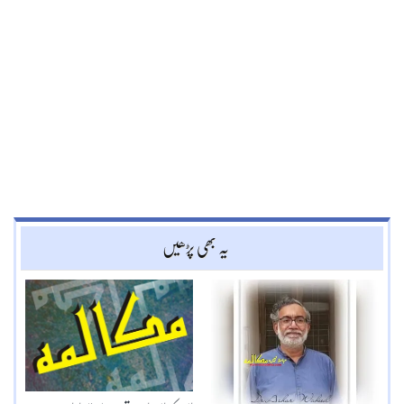
یہ بھی پڑھیں