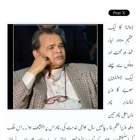
لاوانڈا کا ایک
عظیم مزدور لیڈر
تھا، وہ محنت اور
ووٹوں سے پہلے
ایک لاوانڈوین
صوبے کا وزیر
ایکسائز، پھر
وزیراعلی پھر تین
دفعہ وزیراعظم بنا ۔چالیس سال عوامی خدمت کی ،پھر اس پر انکشاف ہوا ۔۔اس ملک
کی اسٹبلشمنٹ عوام کے دکھ درد بانٹنا نہیں چاہتی۔ان چار دہائیوں میں اس نے اپنی