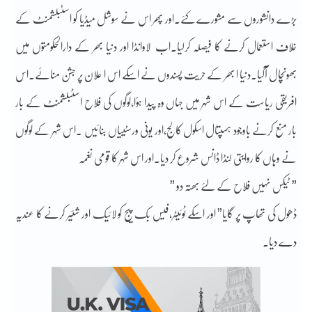
بڑے دانشوروں سے مشورے کئے۔اور پھر اس نے سوشل میڈیا کو اسٹبلشمنٹ کے
خلاف استعمال کرنے کا فیصلہ کرلیا۔اب لاوانڈا اور دنیا بھر کے دارالحکومتوں میں
بھونچال آگیا۔دنیا ا بھر کے حریت پسندوں نے اسکے اس ا علان پر جشن منائے.اس
افریقی ریاست کے اس شہر میں جہاں وہ پیدا ہؤا،لوگوں کی فلاح اسٹبلشمنٹ کے بار
بار منع کرنے باوجود ہسپتال اسکول کالج،اور یونی ورسٹییاں بنائیں ۔اس شہر کے لوگوں
نے وہاں کا روایتی لنڈا ڈانس شروع کر دیا۔اور اس شہر کا قومی نغمہ
” ٹیکس نہیں فلاح کے لئے بھتہ دو ”
ڈھول کی تھاپ پر گایا” اور اسکے ٹوئیٹر،فیس بک پیج کو لائیک اور شئیر کرنے کا عندیہ
دے دیا۔