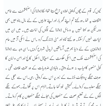
کیوں کہ قوم کے بچوں کو اپنی اولاد پر ترجیح دیتا تھااسکا لاوانڈا کی اسٹبلشمنٹ سے خاص
اختلاف یہ تھا ۔وہ کہتے تم اپنے گھر بار اور اپنے حواریوں کے لئے مال بناؤ ہمیں بھی
دو۔لیکن وہ کہتا نہیں یہ وسائل لاوانڈا کے لوگوں کی امانت ہیں۔ میں ان میں
خیانت نہیں کرسکتا۔ وہ کہتے کماؤ اور منی لانڈرنگ کرو ۔اس نے اسکی آڑ میں عام
لاوانڈوین کے لئے دنیا بھر میں آسائشیں خریدنی شروع کردیں۔اسی وجہ سے لاوانڈا
کی اسٹبلشمنٹ ملک میں اسکی حکومت کے ہسپتال اسکول کالج اور امن و امان کا
کوئی منصوبہ کامیاب نہ ہونے دیتی۔ بنیادی ضروریات کے وہ سخت خلاف تھی ۔
صرف مہنگے پروجیکٹ ڈنڈے کے زورِ پر اس سے کرواتی رہی۔اس سے بجلی کے
مہنگے معاہدے کروائے۔کمیشن خود کھا جاتے۔الزام اس پر لگواتے۔بھوکے ننگے
لوگوں کے لئے تعلیم صحت کے منصوبوں کی بجائے مہنگے منصوبوں پر کام کرواتے۔
اسے مجبور کرتے توشے خانے کا مال اونے پونے سمیٹو۔اس نے اسکا بھی حل نکالا