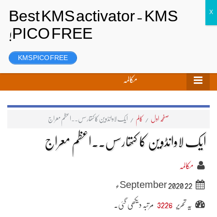
تحریر بھیجیں
لاگ ان
رجسٹر
KMS PICO FREE
مکالمہ
صفحہ اول
/
کالم
/
ایک لاوانڈوین کا کتھارسس۔۔اعظم معراج
ایک لاوانڈوین کا کتھارسس۔۔اعظم معراج
مکالمہ
22 September 2020ء
یہ تحریر
3226
مرتبہ دیکھی گئی۔