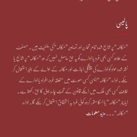
پالیسی
”مکالمہ“ پر شائع شدہ تمام تحاریر اور تصاویر ”مکالمہ“ کی ملکیت ہیں۔ مصنف
کے علاوہ کسی بھی فرد یا ادارے کو یہ حق حاصل نہیں کہ وہ ”مکالمہ“ پر شائع یا
نشر شدہ مواد کو ادارے کی پیشگی اجازت اور مکالمہ کے حوالے کے بغیر استعمال کر
سکے۔ ادارہ ”مکالمہ“ ایسی کسی صورت میں متعلقہ فرد، افراد یا ادارے کے
خلاف کسی بھی ملک میں اسکے قانون کے تحت چارہ جوئی کا حق رکھتا ہے۔
ایڈیٹر ”مکالمہ“ یا اسکا مقرر کردہ کوئی فرد یہ استحقاق استعمال کر سکے گا۔ ادارہ
”مکالمہ“۔۔۔
مزید معلومات