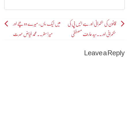
Post
قانون کی حکمرانی اور ہے ایس پی کی
میں ایک ماں ، میرے دو بچے اور
حکمرانی اور۔۔سید عارف مصطفیٰ
میرا سفر۔۔ محمد فیاض حسرت
navigation
Leave a Reply