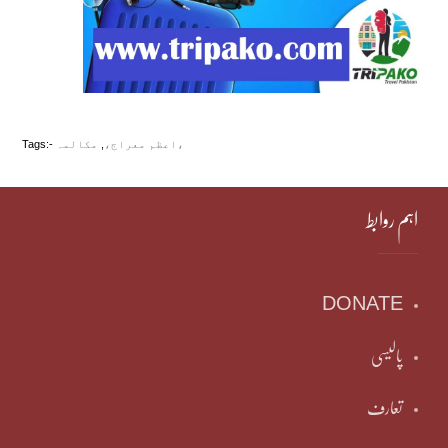
مکالمہ،
اعظم معراج،
,
Tags:-
اہم روابط
DONATE
پالیسی
تعارف