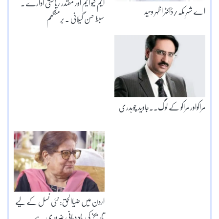
ایم کیو ایم اور مقتدر ریاستی ادارے ۔
اے شہرِ مکّہ/ڈاکٹر اظہر وحید
سبط حسن گیلانی ۔ برمنگھم
مراکواور مراکو کے لوگ۔۔جاوید چوہدری
اردن میں ضیاالحق: نئی نسل کے لیے
تاریخ کی یاد دہانی ضروری ہے