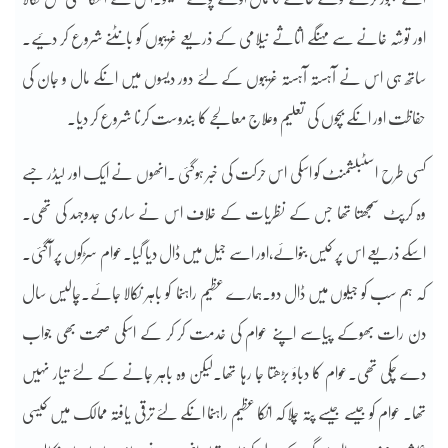
اور توشہ خانے سے مہنگے اثاثے نیلامی کے ذریعے غریبوں کو بانٹنے شروع کر دئیے۔
ساتھ ہی اس نے آہستہ آہستہ غریبوں کے لئے دور دیسوں میں انکے مال و جان کی
حفاظت اور انکے بچوں کی تعلیم وعلاج معالجے کا بندوست کرنا شروع کر دیا۔
کسی طرح اسٹبلشمنٹ کو اسکی اس حرکت کی خبر ہوگئی ۔انھوں نے ایک اور لیڈر جسے
وہ کرپٹ سمجھتا تھا جس کے نظریات کے خلاف اس نے ساری جدوجہد کی تھی۔
اسکے ذریعے اس پر کیس بنوائے،اور اسے جیل میں ڈال دیا گیا۔عوام سڑکوں پر آگئی۔
کہ ہم سب کو جیلوں میں ڈال دو۔ہمارے عظیم راہنما کو باہر نکالا جائے۔چالیس سال
دن رات بھوکے پیاسے اپنے عوام کی خدمت کر کر کے اسکی صحت بھی جواب
دے چکی تھی۔عوام کا دباؤ بڑھتا جا رہا تھا۔لیکن وہ باہر جانے کے لئے تیار نہیں
تھا۔ عوام کو جیسے جیسے پتہ چلا کہ انکا عظیم راہنما انکے لئے ترقی یافتہ ممالک میں کیسی