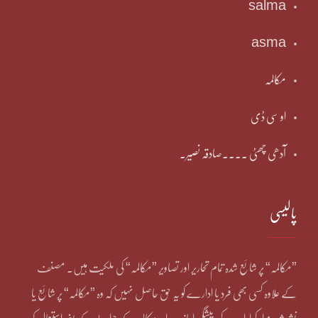
salma
asma
مکالمہ
او سی ڈی
آدھی چھٹی ۔۔۔۔صادقہ نصیر۔
پالیسی
”مکالمہ“ پر شائع شدہ تمام تحاریر اور تصاویر ”مکالمہ“ کی ملکیت ہیں۔ مصنف
کے علاوہ کسی بھی فرد یا ادارے کو یہ حق حاصل نہیں کہ وہ ”مکالمہ“ پر شائع یا