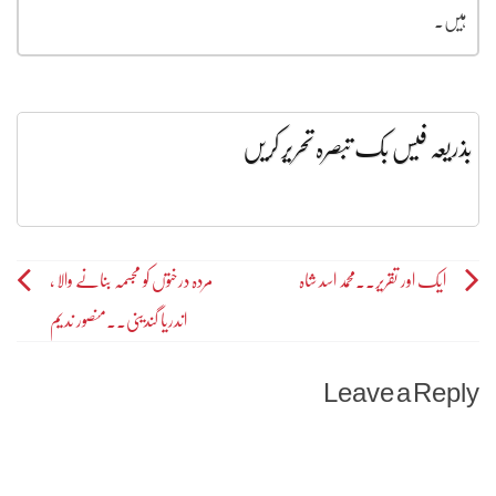
ہیں۔
بذریعہ فیس بک تبصرہ تحریر کریں
Post
ایک اور تقریر۔۔محمد اسد شاہ
مردہ درختوں کو مجسمہ بنانے والا ،
اندریا گندینی۔۔منصور ندیم
navigation
Leave a Reply