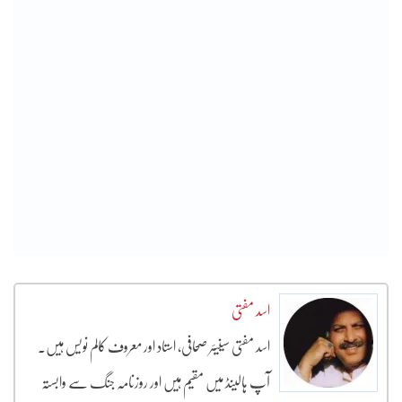
اسد مفتی
اسد مفتی سینیئر صحافی، استاد اور معروف کالم نویس ہیں۔
آپ ہالینڈ میں مقیم ہیں اور روزنامہ جنگ سے وابستہ