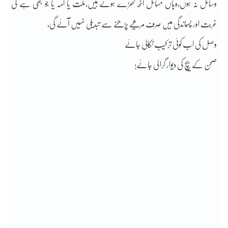
وسائل نہ ہوں،وہاں مسائل اٹھ کھڑے ہوتے ہیں،ملت یا امہ یا جو بھی ہے کی
غربت اور پسماندگی میں صرف مرثیے پڑھنے سے تبدیلی نہیں آئے گی،
وصل کی اب کوئی ترکیب نکالی جائے
صحن کے بیچ کی دیوار گرا لی جائے!