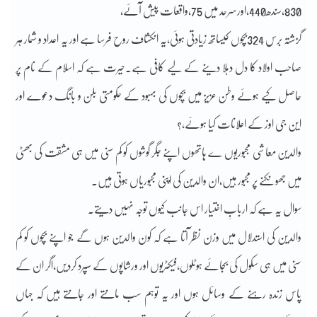
830,سندھ440,اورسرحد میں 75،واقعات پیش آئے،
گزشتہ برس 324بچوں کیساتھ زیادتی ہوئی،یہ انکشاف روح فرسا ہے اور یہ اعداد و شمار ہر
صاحب اولاد کا دل دہلا دینے کے لیے کافی ہے۔حیرت ہے کہ اسلام کے نام پر
حاصل کیے ہوئے وطن عزیز میں بچوں کی بہبود کے حکومتی بلن و بانگ دعوے اور
این جی اوز کے اعلانات کیا ہوئے،؟
والدین معاشی مجبوریوں ے ہاتھوں اپنے جگر گوشوں کو کم سنی میں ہی مشقت کی بھٹی
میں جھونکنے پر مجبور ہیں،ان والدین کی اپنی مجبوریاں ہوتی ہیں۔
سوال یہ ہے کہ اربابِ اختیار اس جانب کیوں توجہ نہیں دیتے۔
والدین کی استدلال میں وزن نظر آتا ہے کہ کون والدین ہوں گے جو اپنے بچوں کو کم
سنی میں ہی سکول کی بجائے ہوٹلوں،فیکٹریوں اور ورشاپوں کے سپرد کردیں،اگر ان کے
پاس زندہ رہنے کے وسائل ہوں اور یہ توہم سب مانتے اور جانتے ہیں کہ جہاں