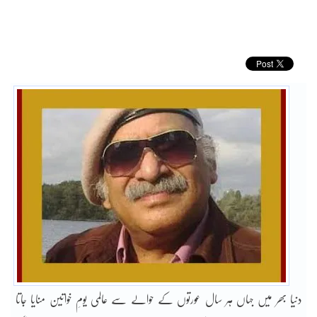
دنیا بھر میں جہاں ہر سال عورتوں کے حوالے سے عالمی یومِ خواتین منایا جاتا