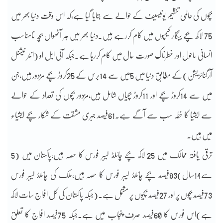
بچوں کی عالمی تنظیم یونیسیف کے حوالے سے بتایا گیا ہے،کہ اس وقت دنیا بھر میں
75 لاکھ بچے بیگار کیمپوں میں کام کررہے ہیں۔دنیا بھر میں ہر آٹھواں بچہ نامناسب
انسانی ماحول اور خطرناک صورت حال میں کام کررہاہے۔جبکہ آئی ایل او (انٹر نیشنل
آرگنائزیشن)کے مطابق دنیا میں 5میں سے 14برس کے 25کروڑ بچے مزدور ہیں،جن
میں سے 14کروڑ بچے اور 11کروڑ بچیاں شامل ہیں،مزدور بچوں کی تعداد کے حوالے
سے ایشیا کا خطہ سب سے آگے ہے۔61فیصد جبری مشقت کے شکار بچے ایشیاء
میں ہیں۔
ترقی یافتہ ممالک میں 25 لاکھ بچے چائلڈ لیبر فورس کا حصہ ہیں،پاکستان میں (5
سے14سال)83فیصد بچے چائلڈ لیبر فورس کا حصہ ہیں،ملک کی چائلڈ لیبر فورس
73فیصد بچوں پر اور 27فیصد بچیوں پر مشتمل ہے۔(جبکہ پاکستان کی کُل افواج سات لاکھ
ہے)اس فورس کا 60فیصد صرف پنجاب میں ہے۔جبکہ 75فیصد افواج کا تعلق