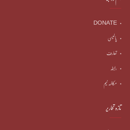
DONATE
پالیسی
تعارف
رابطہ
مکالمہ ٹیم
تازہ تحاریر