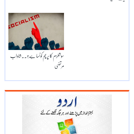
سوشلزم کا پرچم کونسا ہے؟۔۔شاداب
مرتضی