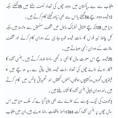
پنجاب سے ہے۔پاکستان میں مزدور بچوں کی تعداد نصف ہفتے میں 35گھنٹے جبکہ
13فیصد مزدور بچے 56گھنٹے یا اس سے بھی زیادہ گھنٹے کام کرتے ہیں۔
دنیا میں 20لاکھ بچے انتہائی خطرناک ماحول میں مختلف صنعتوں سے وابستہ ہیں،جبکہ
کُل چائلڈ لیبر فورس کا سات فیصد شدید بیماری کے دوران کام کرنے اور مختلف
حالات کے دوران زخمی ہوجاتے ہیں۔
25فیصد بچے اس صورت حال کا بھی نہ کبھی سامنا ضرور کرتے ہیں۔جنسی تشدد کا
شکار ہونے والے بچوں کی تعداد سات فیصد بتائی جاتی ہے۔یہ وہ بچے ہیں جو
فیکٹریوں،گھروں،ورکشاپوں،ہوٹلوں،بھٹوں،کھیتوں اور تعمیراتی یونٹس میں کام کرتے
ہیں۔اور دوران ڈیوٹی جنسی تشدد کا نشانہ بنتے ہیں۔
یونیسف کی ایک رپورٹ کے حوالے سے بھی بتایا گیا ہے کہ ملک عزیز میں اس
سال بچوں پر جنسی تشدد کت 1384دلسوز واقعات رونما ہوئے ہیں،ان میں پنجاب