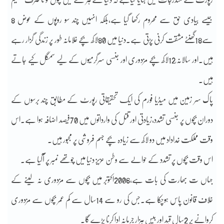
جیسے بیادی حق سے محروم رکھا گیا ہے،بلکہ انہیں چند سو روپوں کے عوض 8
سے18گھنٹے مشقت کرنی پڑتی ہے۔دنیا میں 80لاکھ بچے غلامانہ طور پر زندگی گزار رہے
ہیں۔اور سالانہ ٍ12لاکھ بچے مزدوری اور جنسی سرگرمیوں کے لیے سمگل کیے جاتے
ہیں۔
پاک سر زمین میں میڈیا فورم کی ایک تحقیقاتی رپورٹ کے مطابق چند برسوں کے
دوران بچوں پر جنسی تشدد،زیادتی اور قتل کی وارداتوں میں 70فیصد اضافہ ہوا ہے۔اس
وقت مملکت خداداد میں دو لاکھ سے زیادہ بچے جسم فروشی پر مجبور ہیں۔
اس وقت بچوں پر تشدد کے حوالے سے وطن عزیز دنیا میں چوتھے نمبر پر آگیا ہے۔
جہاں ت بھارت کی بات ہے،2006اکتوبر میں بچوں سے مزدوری نہ لینے کے
خلاف قانون پاس ہوچکا ہے۔جس کی رو سے 14سال سے کم عمر بچوں سے مزدوری
کروانے پر 2سال قید اور بیس ہزار جرمانہ ادا کرنا پڑے گا۔