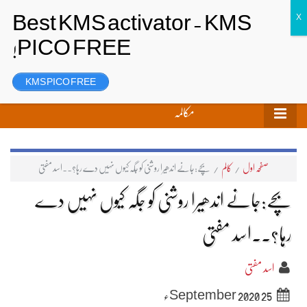
تحریر بھیجیں
لاگ ان
رجسٹر
KMS PICO FREE
مکالمہ
صفحہ اول
/
کالم
/
بچے:جانے اندھیرا روشنی کو جگہ کیوں نہیں دے رہا؟۔۔اسد مفتی
بچے:جانے اندھیرا روشنی کو جگہ کیوں نہیں دے
رہا؟۔۔اسد مفتی
اسد مفتی
25 September 2020ء