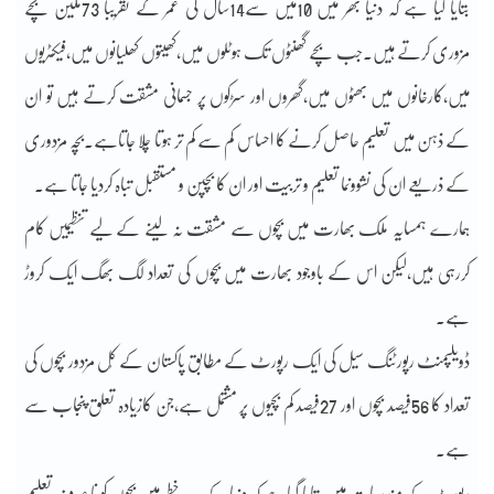
بتایا گیا ہے کہ دنیا بھر میں 10میں سے14سال کی عمر کے تقریباً 73ملین بچے
مزوری کرتے ہیں۔جب بچے گھنٹوں تک ہوٹلوں میں،کھیتوں کھلیانوں میں،فیکٹریوں
میں،کارخانوں میں بھٹوں میں،گھروں اور سڑکوں پر جسمانی مشقت کرتے ہیں تو ان
کے ذہن میں تعلیم حاصل کرنے کا احساس کم سے کم تر ہوتا چلا جاتاہے۔بچہ مزدوری
کے ذریعے ان کی نشوونما تعلیم و تربیت اور ان کا بچپن و مستقبل تباہ کردیا جاتا ہے۔
ہمارے ہمسایہ ملک بھارت میں بچوں سے مشقت نہ لینے کے لیے تنظیمیں کام
کررہی ہیں،لیکن اس کے باوجود بھارت میں بچوں کی تعداد لگ بھگ ایک کروڑ
ہے۔
ڈویلپمنٹ رپورٹنگ سیل کی ایک رپورٹ کے مطابق پاکستان کے کُل مزدور بچوں کی
تعداد کا 56فیصد بچوں اور 27فیصد کم بچیوں پر مشتمل ہے،جن کازیادہ تعلق پنجاب سے
ہے۔
رپورٹ کے مندرجات میں بتایا گیاہے کہ دنیا کے ہر خطے میں بچوں کو نا صرف تعلیم