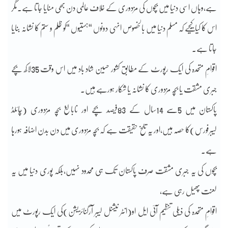
ہے،وہاں اسی دنیا میں بچوں کی مزدوری کے خلاف عالمی دن بھی منایا جاتا ہے۔مگر
اس کا کیا کیجیے کہ مسلم دنیا میں بالخصوص انہی دونوں “ہستیوں “کو ظلم و ستم کا نشانہ بنایا
جاتا ہے۔
اقوامِ متحدہ کی ایک رپورٹ کے مطابق کشور حسین شاد باد میں اس وقت 35لاکھ بچے
جبری مشقت یا بچہ مزدوری کا نشانہ یا شکار ہورہے ہیں۔
پاکستان میں 5سے 14سال کے 83فیصد بچے اور نابالغ بچہ مزدوری (چائلڈ
لیبرفورس)کا حصہ ہیں،اور یہ تلخ حقیقت ہے کہ بچہ مزدوری میں دن بدن اضافہ ہورہا
ہے۔
بچوں کی یہ جبری مشقت صرف پاکستان تک ہی محدود نہیں،بلکہ پوری دنیا میں یہ
لعنت پھیل رہی ہے،
اقوامِ متحدہ کی ذیلی تنظیم آئی ایل او(انٹر نیشنل لیبر آرگنائزیشن)کی ایک رپورٹ میں