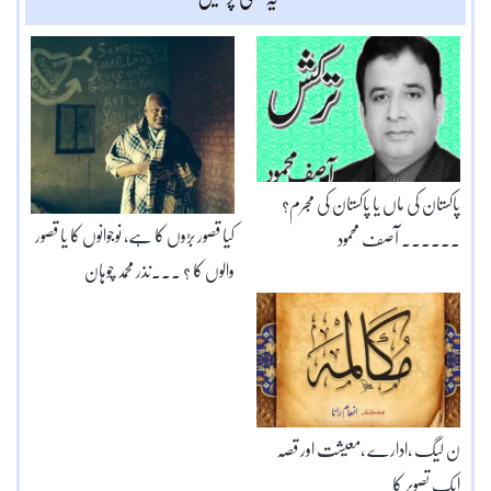
پاکستان کی ماں یا پاکستان کی مجرم؟
کیا قصور بڑوں کا ہے، نوجوانوں کا یا قصور
۔۔۔۔۔۔ آصف محمود
والوں کا ؟ ۔۔۔نذر محمد چوہان
ن لیگ ،ادارے ،معیشت اور قصہ
ایک تصویر کا