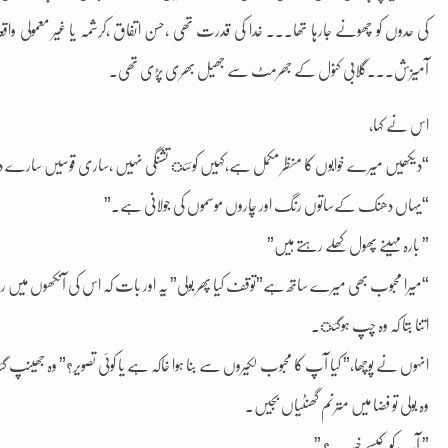
کی حدوں کو چھونے جارہا تھا۔۔۔ خدا کی قدرت تھی ،حسن اتفاق ،کرشمہ یا غیر معمولی 
آمیزش۔۔۔گلابی کنول کے جھرمٹ سے جھیل بھری پڑی تھی.
اس نے کہا,
“دیکھیں میرے خوابوں کا منظر مکمل ہے,کہیں کوئئ تشنگی نہیں ,ساری قوسیں سارے
“یہاں دھنک کےساتوں رنگ اور چاروں موسموں کی جولانی ہے.”
” بارہ مہینے پھول کھلے رہتے ہیں”
“میرا محبوب بھی میرے ساتھ ہے”توقف کیا پھر بولی” یہ اور بات کہ اس کی آنکھوں میں 
اتنا بتا کہ وہ چپ ہوگئ.
انہوں نے پوچھا,” کیا آپ کا محبوب لکیروں سے بنا ہوا خاکہ ہے یا کوئی تصویر؟” وہ جھینپ 
وہ بولی تو فضا میں مترنم گھنٹیاں بجیں.
” آپ کو کیسے خبر ۔۔؟ ”