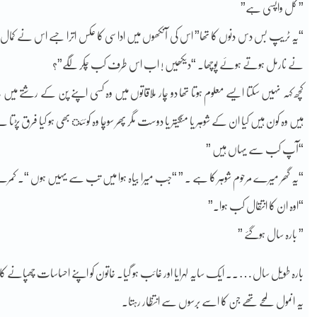
” کل واپسی ہے”
“یہ ٹریپ بس دس دنوں کا تھا” اس کی آنکھوں میں اداسی کا عکس اترا جسے اس نے کمال 
نے نارمل ہوتے ہوئے پوچھا۔ “دیکھیں ! اب اس طرف کب چکر لگے”؟
کچھ کہہ نہیں سکتا ایسے معلوم ہوتا تھا دو چار ملاقاتوں میں وہ کسی اپنے پن کے رشتے میں 
ہیں وہ کون ہیں کیا ان کے شوہر یا منگیتر یا دوست مگر پھر سوچا وہ کوئئ بھی ہو کیا فرق پڑت
“آپ کب سے یہاں ہیں ”
“یہ گھر میرے مرحوم شوہر کا ہے ۔ ” “جب میرا بیاہ ہوا میں تب سے یہیں ہوں “۔ کمرے م
“اوہ ان کا انتقال کب ہوا۔”
” بارہ سال ہوگئے ”
بارہ طویل سال….. ایک سایہ لہرایا اور غائب ہو گیا. خاتون کو اپنے احساسات چھپانے کا س
یہ انمول لمحے تھے جن کا اسے برسوں سے انتظار رہتا.