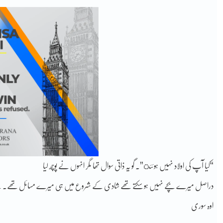
“کیا آپ کی اولاد نہیں ہوئئ”. گو یہ ذاتی سوال تھا مگر انہوں نے پوچھ لیا
دراصل میرے بچے نہیں ہو سکتے تھے شادی کے شروع میں ہی میرے مسائل تھے۔ مجھے اپ
اوہ سوری