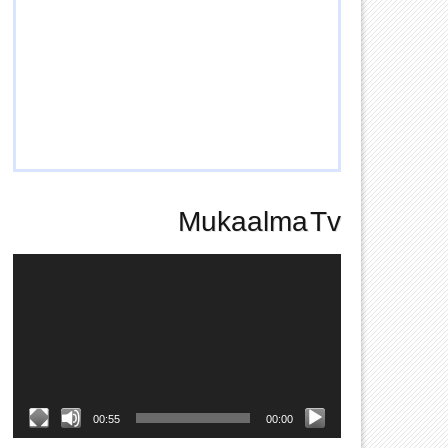
Mukaalma Tv
Video
Player
00:55
00:00