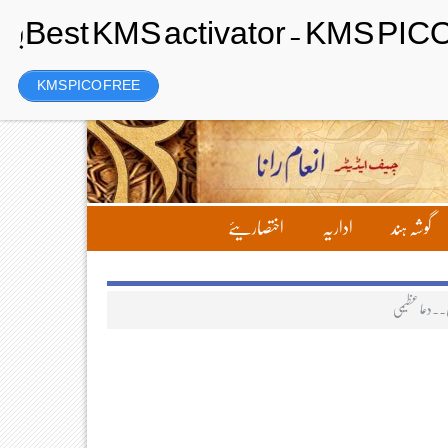
Saturday، 8 August 2026ء
تحریر بھیجیں
لاگ ان
رجسٹر
KMS PICO FREE
گوشہ ہند
اداریہ
اختصاریئے
ں۔۔دعا عظیمی