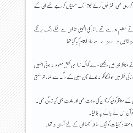
ر رہی تھی، غٹر غوں کرتے کبوتر الگ مستیاں کر رہے تھے ان کے
رتے معلوم ہو رہے تھے۔انار کی البیلی شاخوں سے لٹکے رنگ برنگے
ہ اڑائیں بڑے مزے سے سارا اہتمام کیا گیا تھا.
اتے مناظر جن میں دیکھنے والے کو اک زرا سی کشش معلوم نہ ہوتی انہیں
از کی نظر میں ہو تو کیونکر نہ بولے تان سین کے راگ سے ملہار اتر سکتی
 مناظر کو قید کرنا ان کی عادت تھی اور عادت بھی کیا زندگی تھی۔
تو آج اس نے چائے پہ بلا لیا۔
تضاد کیفیات کو ایک ساتھ سمجھنا ان کے لئے آسان نہ تھا۔