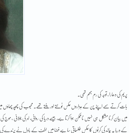
پریم کی دھارا , توجہ کی رم جھم تھی۔
بات کرتے سمے اپنے پن کے ہزاروں عکس ٹوٹتے اور بنتے تھے۔ محبوب کی چھپر چھاؤں میں ب
میں بیان کرنا مشکل ہی نہیں ناممکن ہوا کرتا ہے, جیسے دریا کی روانی، لہر کی جولانی ، موج کی 
کے دریا پہ چاند کی کرنوں کا عکس طلسماتی سا ہے فضا میں لطف کے بادل نے پرندے ک