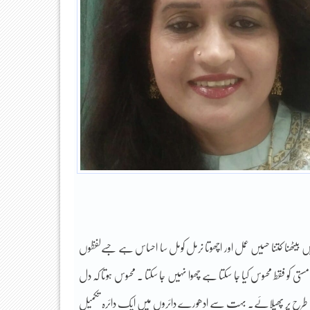
یٹھنا کتنا حسیں عمل اور اچھوتا نرمل کومل سا احساس ہے جسےلفظوں
مستی کو فقط محسوس کیا جا سکتا ہے چھوا نہیں جا سکتا . محسوس ہوتا کہ دل
ی طرح پر پھیلائے۔ بہت سے ادھورے دائروں میں ایک دائرہ تکمیل