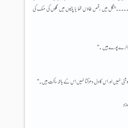
واقعہ۔۔۔۔جنگل میں رقص طاؤس تھا یا پانیوں میں گلوں کی مہک کی
 دائرے پورے ہیں ۔”
روشنی نہیں اور اس کا دل دھڑکتا نہیں اس کے ہاتھ ساکت ہیں.”
گئ!