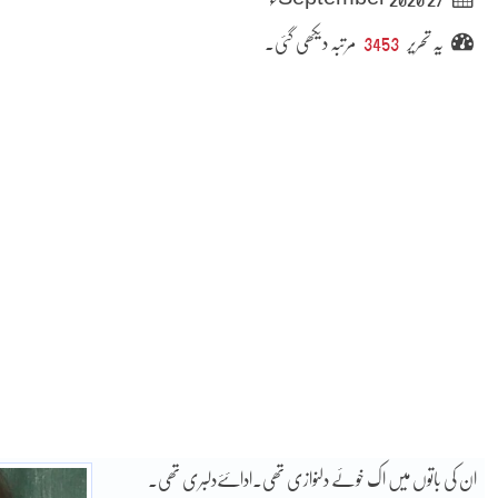
یہ تحریر
3453
مرتبہ دیکھی گئی۔
ان کی باتوں میں اک خوئے دلنوازی تھی۔ادائۓدلبری تھی۔