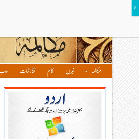
مکالمہ
خبریں
کالم
نگارشات
ویب 