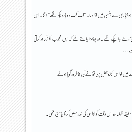
ہوشیاری سے ہنسی میں اڑا دیا۔ “اب کب دوبارہ چکر لگے”؟ گا۔ اس
باندھے جا چکے تھے۔ وہ پوچھنا چاہتے تھے کہ جس محبوب کا زکر وہ کرتی
ا ہے …
یں اداسی کا بوجھل پن توڑنے کی خاطر وہ گویا ہوئے
لیقہ تھا. وہ اس وقت کو اداسی کی نذر نہیں کرنا چاہتی تھی.