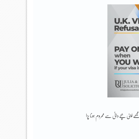
نی بچے دانی سے محروم ہونا پڑا