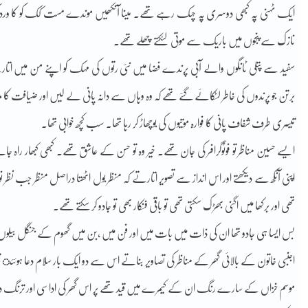
ایک ٹہنی پہ کبھی دوسری پہ چہک رہے تھے. مینا آنکھیں موندے مست کک کو کا ورد ک
نازک سے پنجوں میں باریک سے موتی لٹکتے چھلے تھے.
سفید سے پتلی ٹانگوں والے آبی پرندے فضا میں نئی رتوں کی مہک کو اپنے من میں اتا
برتن جو پرندوں کی خاطر لٹکائے گئے تھے کہ وہ وہاں سے دانہ پانی لے لیں اور ضیافت کا مز
تیسری طرف شفاف پانی کا فوارہ موتیوں کی بوچھاڑ کر رہا تھا۔ سب کچھ خوابی تھا۔
ایسے حسین مناظر تو فوٹوگرافر کی جان تھے۔ خیر وہ تو حسن کے عاشق تھے۔ کبھی کبھار راہ ج
اپنی آنکھ سے دیکھتے اور اس انداز سے تصویر اتارتے کہ منظر بول اٹھتا دراصل منظر جب نظر نو
تھی اور برکھا میں اگنی بھڑک سکتی تھی تو باقی فنکار بھی تو جادو کر سکتے تھے۔
بس ایسا ہی جادو تھا ان کی ذات میں بات میں اور فن میں ,بن میں گھوم کے جنگل بیلوں کے
اجنبی خاتون کے بالائی گھر کے مناظر کی تصاویر بناتے اس سے دو ایک بار سلام دعا ہوئئ 
موسم خزاں کے سارے رنگ ان کے کیمرے میں قید تھے پر اس گھر کی اداسی اور ترنگ دو م