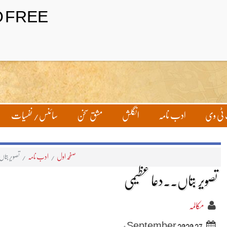
ٹی وی
ادب نامہ
انگلش
مشق سخن
سائنس/ نفسیات
صفحہ اول
/
ادب نامہ
/
تصویرِ بتا
تصویرِ بتاں۔۔دعا عظیمی
مکالمہ
27 September 2020ء