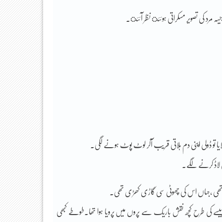
ہ مرد کی تصویر مسکراتی ہوئئ نظر آئئ.
 تو ڈولی اپنی دم ہلاتی قریب آکر لوٹ پوٹ ہونے لگی.
لاڈ کرنے لگے۔
تھی ,جہاں اس کی چھوٹی سی گاڑی کھڑی تھی۔
سے کی طرح کچھ نقش باریک سے پروں میں پرویا ہوا تھا.طوطے کبھی