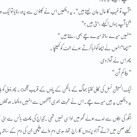
“آپ تو غیب کا حال جان لیتے ہیں”۔ یہ دیکھیں اس نے کینوس سے پردہ ہٹایا تو ایک وجیہ
“کیا آپ یہاں اکیلے رہتی ہیں ؟”
“نہیں میرے ساتھ میرے بچے بھی رہتے ہیں ”
” اچھا” انہوں نے اچھا کو لمبا کرتے ہوئے الف کو کھینچا .
پھر اس نے آواز دی
” بیلا کم آن ”
ایک السیشن نسل کی کالی کتیا بھاگ کے مالکن کے پاؤں کے قریب آگئ ۔ پھر ڈولی کو بلایا
یہ دیکھیں یہ ہیں میرے بچے۔ اس نے محبت بھری آنکھوں سے انہیں دیکھا. وہ تینوں 
انگور کی بیلوں سے لدے ہوئے گھر میں اداسی نہیں تھی .گیراج کی چھت بانس سے بنی 
کھلےصحن میں اڑتے آزاد پرندوں کا راج تھا، ہری دم والے پنچھی جن کی دم کے ساتھ پی