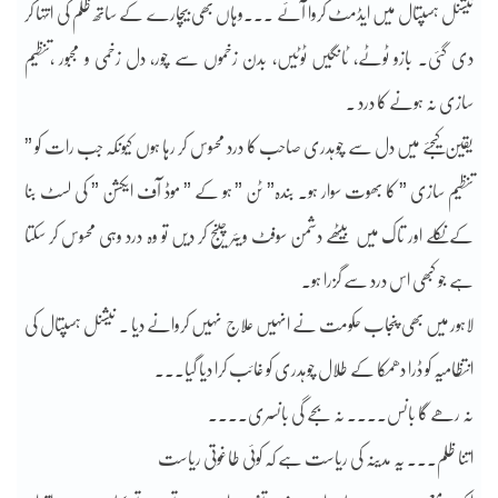
نیشنل ہسپتال میں ایڈمٹ کروا آئے ۔۔۔وہاں بھی بیچارے کے ساتھ ظلم کی انتہا کر
دی گئی۔ بازو ٹوٹے, ٹانگیں ٹوٹیں, بدن زخموں سے چور, دل زخمی و مجبور ,تنظیم
سازی نہ ہونے کا درد ۔
یقین کیجئے میں دل سے چوہدری صاحب کا درد محسوس کر رہا ہوں کیونکہ جب رات کو ”
تنظیم سازی ” کا بھوت سوار ہو۔ بندہ” ٹن ” ہو کے ” موڈ آف ایکشن ” کی لسٹ بنا
کے نکلے اور تاک میں بیٹھے دشمن سوفٹ ویئر چینج کر دیں تو وہ درد وہی محسوس کر سکتا
ہے جو کبھی اس درد سے گزرا ہو۔
لاہور میں بھی پنجاب حکومت نے انہیں علاج نہیں کروانے دیا ۔ نیشنل ہسپتال کی
انتظامیہ کو ڈرا دھمکا کے طلال چوہدری کو غائب کرا دیا گیا۔۔۔
نہ رھے گا بانس۔۔۔۔ نہ بجے گی بانسری۔۔۔۔
اتنا ظلم۔۔۔ یہ مدینہ کی ریاست ہے کہ کوئی طاغوتی ریاست