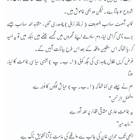
شروع ہو جاتا ہے۔ لیکن وہ بھی خاموش ہیں۔
خواجہ آصف صاحب المعروف ( ٹریکٹر ٹرالی) چوھدری تنویر , مشاہد اللہ صاحب جیسے
بڑے نامی گرامی لیڈر دم سادھے اپنے گھروں میں گھسے بیٹھے ہیں جبکہ میں تو یہ امید
کر رہا تھا کہ اس سنگین واقعہ کے بعد اس طرح بیانات آئیں گے۔
فرض کریں طلال چوہدری کی جگہ کوئی ( ا۔ ب۔ پ ) جیسی سیاسی جماعت کا لیڈر
ہوتا
ہم نے پہلے ہی کہا تھا کہ ( ا ۔ب۔ پ) عیاش لوگوں کا ٹولہ ہے
“فضل الرحمن”
یہ جماعت ہماری مشرقی اقدار پر حملہ آور ہے
“ساجد میر”
ابھی تک عمران خان کی جانب سے واقعے کی مذمت نا آنا تشویش ناک ہے