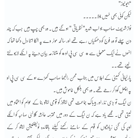
“جیو نیوز”
لیکن کوئی بھی نہیں بولا۔۔۔۔۔
نوازشریف صاحب جو اب شدید” نظریاتی ” ہو گئے ہیں۔ وہ بھی چپ ہیں جب کہ چند
دن پہلے تو وہ فوج کو دھمکیاں رہے تھے اور سانحہ موٹر وے پہ انکا اتنا دل دکھا تھا کہ
انہوں نے ایک معمولی سے * سی سی پی او * کو متنازعہ بیان دینے پہ انکے لائیو لتے
لیئے تھے۔۔
پارلیمانی کمیٹی کے اجلاس میں جناب محسن رانجھا صاحب کھڑے ہو کے سی سی پی او
پہ اچھل کود کر رھے تھے۔ وہ بھی بلکل خاموش ہیں۔
ن لیگ تو بڑی نڈر اور بیباک جماعت تھی ایشوز کو قومی ایشو بنا کے عوام کو اعتماد میں
لیتی تھی۔ مجھے یاد ہے کہ ن لیگ کے دور میں محترمہ عائشہ گلالئی صاحبہ کو انکے
اوپر کی گئی زیادتیوں کو قوم کے سامنے رکھنے کیلئے باقائدہ نوٹیفکیشن ایشو کر کے