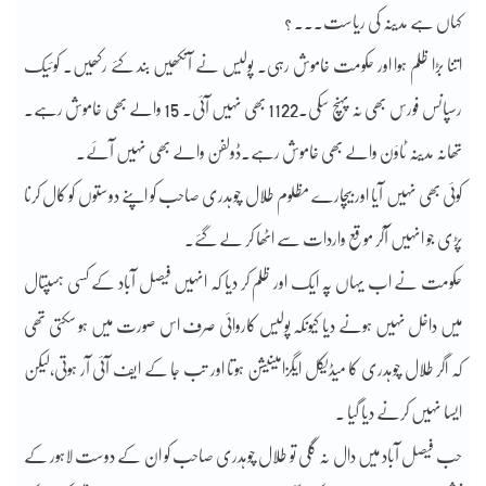
کہاں ہے مدینہ کی ریاست۔۔۔ ؟
اتنا بڑا ظلم ہوا اور حکومت خاموش رہی۔ پولیس نے آنکھیں بند کئے رکھیں۔ کوئیک
رسپانس فورس بھی نہ پہنچ سکی۔1122 بھی نہیں آئی۔ 15 والے بھی خاموش رہے۔
تھانہ مدینہ ٹاؤن والے بھی خاموش رہے۔ڈولفن والے بھی نہیں آئے۔
کوئی بھی نہیں آیا اور بیچارے مظلوم طلال چوہدری صاحب کو اپنے دوستوں کو کال کرنا
پڑی جو انہیں آکر موقع واردات سے اٹھا کر لے گئے۔
حکومت نے اب یہاں پہ ایک اور ظلم کر دیا کہ انہیں فیصل آباد کے کسی ہسپتال
میں داخل نہیں ہونے دیا کیونکہ پولیس کاروائی صرف اس صورت میں ہو سکتی تھی
کہ اگر طلال چوہدری کا میڈیکل ایگزامینیشن ہوتا اور تب جا کے ایف آئی آر ہوتی,لیکن
ایسا نہیں کرنے دیا گیا ۔
حب فیصل آباد میں دال نہ گلی تو طلال چوہدری صاحب کو ان کے دوست لاہور کے