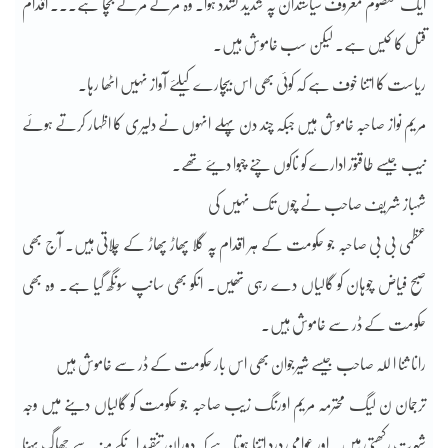
ایک معصوم معروف سیاستدان پہ شدید تشدد ہوا۔ وہ مرتے مرتے بچا ہے۔۔۔ اقدام
قتل کا کیس ہے۔ لیکن سب خاموش ہیں۔
ریاست کا اتنا خوف ہے کہ کوئی بھی اس بیچارے کیلئے آواز نہیں اٹھا رہا۔
مریم نواز صاحبہ خاموش ہیں جبکہ چند دن پہلے انہوں نے دلیری کا اظہار کرتے ہوئے
نیب جیسے طاقتور ادارے کو ناکوں چنے چبوا دیئے تھے۔
شہباز شریف صاحب نے چوں تک نہیں کی
عظمی بی بی صاحبہ جو حکومت کے ہر اقدام پہ گلا پھاڑ پھاڑ کے چلاتی ہیں۔ آج بھی
صبح فیاض چوہان کو گالیاں دے رہی تھیں۔ انکو بھی سانپ سونگھ گیا ہے۔ وہ بھی
حکومت کے ڈر سے خاموش ہیں۔
رانا ثنا ا للہ صاحب جیسے شیرجوان بھی اس بار حکومت کے ڈر سے خاموش ہیں
ترجمان ن لیگ محترمہ مریم اورنگ زیب صاحبہ جو حکومت کو گالیاں دینے میں وجہ
شہرت رکھتی ہیں۔ اور عوامی درد اتنا ہوتا ہے کہ دوران تنقید انکے منہ سے جھاگ بہنا