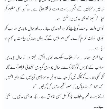
ڈرائیں دھمکائیں گے لیکن ریاست بہت طاقتور ہوتی ہے۔ وہ کسی بھی مظلوم کو
بچانے کیلئے خود بھی مدعی بن سکتی ہے۔
تو اس وقت ریاست کو چاہیئے کہ وہ خود مدعی بنے ۔۔۔اور طلال چوہدری صاحب کو
فوری انصاف فراہم کرے۔ تبھی ہم مانیں گے کہ یہاں مدینہ کی ریاست پہ کام ہو
رہا ہے۔۔۔
میرا فوری مطالبہ ھے کہ پنجاب حکومت فوری ایکشن لیتے ہوئے طلال چوہدری
صاحب کے مجرموں کو گرفتار کرے۔ طلال چوہدری کو پوری سیکیورٹی فراہم کرے تاکہ
اگر کبھی وہ رات کو کاک ٹیل کی وجہ سے * ٹْن * ہو جائیں تو پولیس کے جوان انہیں
سمجھا بجھا کے سلا دیا کریں کہ حضور تنظیم سازی کل کر لیں گے۔
اتنے بڑے ظلم پہ پنجاب بار کونسل بھی خاموش ہے۔ جبکہ وہ بھی مدعی بن سکتی
ہے۔۔