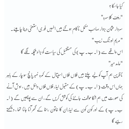
کیا جاسکا ؟
“رؤف کلاسرہ”
سردار عثمان بزدار صاحب مکمل ناکام ہو گئے ہیں انہیں فوری استعفیٰ دینا چاہیئے۔
” مریم اورنگ زیب ”
اس واقعے سے ( ا۔ ب۔ پ) کی مستقبل کی سیاست کو بڑا دھچکہ لگے گا
“حامد میر”
ناظرین ہم آپ کو لیے چلتے ہیں فلاں فلاں اسپتال کے کمرہ نمبر پانچ سو چار کے باہر
جہاں اس وقت ( ا۔ ب۔ پ) کے مقبول لیڈر فلاں فلاں داخل ہیں ، ہوش آنے
کی صورت میں ہم انکا موقف جاننے کی کوشش کریں گے ، ان سے پوچھیں گے ( ا۔
ب۔ پ) کے اور کون کون سے لیڈران کا خاتون رہنما کے گھر آنا جانا تھا ، دیکھتے
رہیے گا