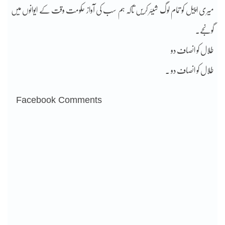
میری اپیل کو تمام لوگ شیئر کریں تاکہ ہم سب کی آواز حکومت وقت کے ایوانوں میں
گونجے۔
طلال کو انصاف دو
طلال کو انصاف دو ۔
Facebook Comments