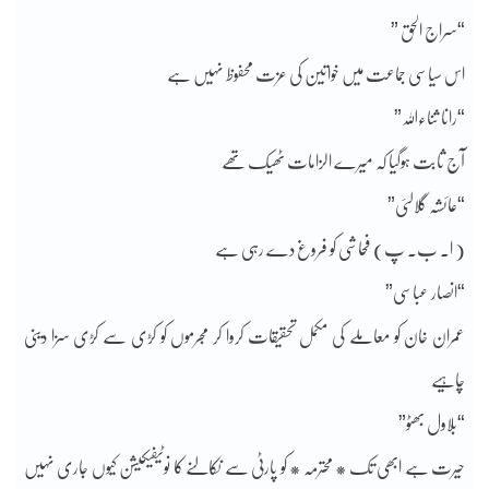
“سراج الحق ”
اس سیاسی جماعت میں خواتین کی عزت محفوظ نہیں ہے
“رانا ثناءاللہ”
آج ثابت ہوگیا کہ میرے الزامات ٹھیک تھے
“عائشہ گلالئی”
( ا۔ ب۔ پ) فحاشی کو فروغ دے رہی ہے
“انصار عباسی”
عمران خان کو معاملے کی مکمل تحقیقات کروا کر مجرموں کو کڑی سے کڑی سزا دینی
چاہیے
“بلاول بھٹو”
حیرت ہے ابھی تک * محترمہ * کو پارٹی سے نکالنے کا نوٹیفیکیشن کیوں جاری نہیں