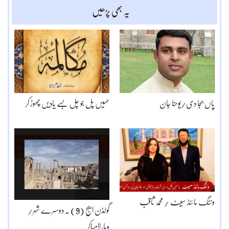
یہ بھی پڑھیں
پاں بجا دی/یوحنا جان
حسیں پل جو چل بسے یادیں چھوڑ کر
وننگ مائنڈ سیٹ / محمد ثاقب
گولڈن ایج (9) ۔ دوسرے شہر/
وہاراامباکر