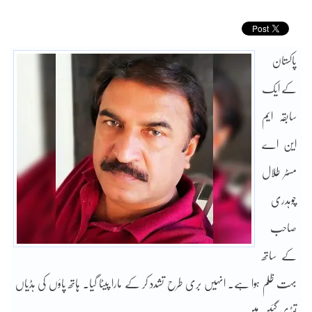
پاکستان
کے ایک
سابقہ ایم
این اے
مسٹر طلال
چوہدری
صاحب
کے ساتھ
بہت ظلم ہوا ہے۔ انہیں بری طرح تشدد کر کے مارا پیٹا گیا۔ ہاتھ پاؤں کی ہڈیاں
توڑی گئیں ہیں۔