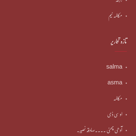
مکالمہ ٹیم
تازہ تحاریر
salma
asma
مکالمہ
او سی ڈی
آدھی چھٹی ۔۔۔۔صادقہ نصیر۔