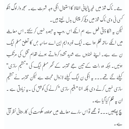
ھے۔ ٹاک شوز میں غیر پالیمانی الفاظ کا استعمال انکی وجہ شہرت ہے۔ سمجھ دار لوگ انکو
کسی ٹی وی ٹاک شوز میں دیکھ کر چینل بدل لیتے ہیں۔
لیکن یہ انکا ذاتی فعل ہے ہم انکے اس روپ پہ تبصرہ نہیں کر سکتے۔ اس معاملے
میں انکے ساتھ ظلم ہوا ہے۔ ایک خوبرو ایم این اے صاحبہ جس کا تعلق مسلم لیگ
ن سے ہے۔ اپنے غنڈوں سے شدید تشدد کرواتے ہوئے اقدام قتل کی مرتکب
ہوئیں۔ جبکہ وہ رات کے تین بجے محترمہ کے گھر مسلم لیگ کی ” تنظیم سازی”
کیلئے گئے تھے۔۔۔ یہ انکی ن لیگ کیلئے لازوال محبت ہے لیکن محترمہ نے تنظیم
سازی نہیں کرنے دی بلکہ الٹا ” یتیم سازی ” کرنے کی کوشش کی ۔یہ زیادتی ہے ۔
ان پہ ظلم کیا گیا ہے۔
سچ پوچھیں۔۔۔ تو مجھے تو اس سارے معاملے میں موجودہ حکومت کی کارستانی نظر آتی
ہے۔