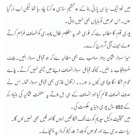
میں خود ایک سیاسی پارٹی بنا کے * تنظیم سازی * کرنا چاہ رہا تھا لیکن اب ڈر گیا
ہوں۔ اس عمر میں تو ہڈیاں بھی نہیں جڑتی۔
پوری قوم کا مطالبہ ہے کہ فوری طور پہ مظلوم طلال چوہدری کو انصاف فراہم کرتے
ہوئے ایف آئی آر درج کرے۔
میرا سردار عثمان بزدار صاحب سے بھی مطالبہ ہے کہ وہ قبائلی سردار بنیں۔ چیف
منسٹر پنجاب نہ بنیں۔ کیونکہ قبائلی سردار انصاف دینے میں تاخیر نہیں کرتے۔ چاہے
مجرم انکا سگا بیٹا ہی کیوں نہ ہو۔۔۔ ارتغرل غازی بھی قبائلی سردار تھا۔ اس نے
صرف انصاف قائم کیا اور انصاف کے ہی بل بوتے پہ سلطنت عثمانیہ کی بنیاد رکھ
کے 652 سال پوری دنیا پہ حکومت کی۔
میں بحیثیت وکیل سپریم کورٹ تک انکا کیس لڑوں گا اور فیس بھی نہیں لوں گا۔
ریاست مدعی بنے اور مجرموں کو جلد از جلد کیفر کردار پہ پہنچائے۔