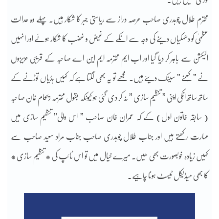
محترم طلال چوہدری صاحب عرصہ دراز سے ریاستی جبر کا شکار ہیں۔ پہلے وہ عدالت
عظمیٰ کو دھمکیاں دینے کی وجہ سے انکے کے غیض و غضب کا شکار ہوئے اور انہیں
الیکشن سے باہر کر دیا گیا اور اب ایم محترمہ ایم این اے صاحبہ کے قریبی عزیزوں
نے ” کْھنے ” سینک دیئے ہیں۔ مجھے تو یہ بھی لگتا ہے کہ کہیں ہڈیاں توڑنے کے
ساتھ ساتھ انکی اپنی ” تنظیم سازی ” نہ کر دی گئی ہو کیونکہ بقول محترمہ ریحام خان صاحبہ
( سابقہ خاتون اول) کے کہ عمران خان صاحب ” اس والی” تنظیم سازی میں
مہارت رکھتے ہیں اور جناب طلال چوہدری صاحب جناب مراد سعید صاحب سے
کہیں زیادہ خوبصورت بھی ھیں۔ میرے خیال میں تو اس ٹائپ کی * تنظیم سازی *
کا بھی میڈیکل ٹیسٹ ہونا چاہیے۔