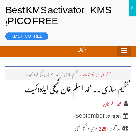
تحریر بھیجیں
لاگ ان
رجسٹر
KMS PICO FREE
مکالمہ
صفحہ اول
/
نگارشات
/
تنظیم سازی۔۔ محمد اسلم خان کھچی ایڈووکیٹ
تنظیم سازی۔۔ محمد اسلم خان کھچی ایڈووکیٹ
محمد اسلم خان
28 September 2020ء
یہ تحریر
2281
مرتبہ دیکھی گئی۔