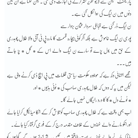
پارلیمنٹ سیشن سے لائیو تقریر نشر کرنے کی اجازت دی گئی ۔لیکن لگتا ہے ان تین
دنوں میں ن لیگ کی ہوا نکل گئی ہے۔
ن لیگ ڈر گئی ہے قبائلی سردار عثمان بزدار سے
پوری ن لیگ خاموش ہے بلکہ اگر کوئی بیچارہ قسمت کا مارہ پی ٹی آئی والا طلال چوہدری
کے حق میں بول پڑے تو سارے ن لیگ والے اس کے * گل * پڑ جاتے
ہیں۔۔۔
مجھے انتہائی دکھ ہے کہ موجودہ حکومت ریاستی ظلمات میں پی ایچ ڈی کرنے والی ہے
لیکن میں یہ کہ دوں کہ طلال چوہدری صاحب کی * ٹوٹی ہڈیوں * اور
* ٹوٹے دل *کا کا درد رائیگاں نہیں جائے گا۔
اب بھی وقت ہے کہ طلال چوہدری صاحب کو تلاش کر کے انکا میڈیکل کرایا جائے
اور انکو مارنے والے غنڈوں کے خلاف مقدمہ درج کر کے فوری گرفتار کیا جائے۔
مانا کہ مارنے والے غنڈے بہت طاقتور ہیں۔ کیس پہ اثر انداز ہوں گے۔ گواہوں کو