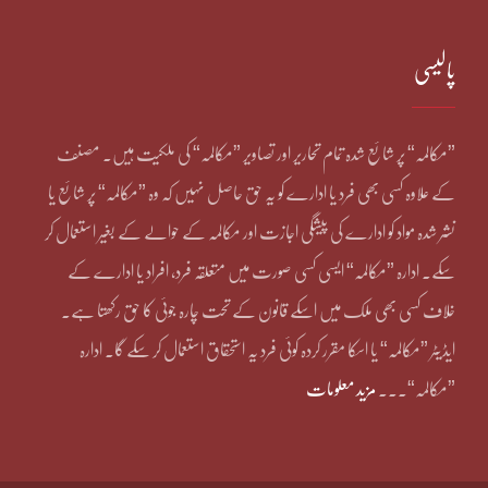
پالیسی
”مکالمہ“ پر شائع شدہ تمام تحاریر اور تصاویر ”مکالمہ“ کی ملکیت ہیں۔ مصنف
کے علاوہ کسی بھی فرد یا ادارے کو یہ حق حاصل نہیں کہ وہ ”مکالمہ“ پر شائع یا
نشر شدہ مواد کو ادارے کی پیشگی اجازت اور مکالمہ کے حوالے کے بغیر استعمال کر
سکے۔ ادارہ ”مکالمہ“ ایسی کسی صورت میں متعلقہ فرد، افراد یا ادارے کے
خلاف کسی بھی ملک میں اسکے قانون کے تحت چارہ جوئی کا حق رکھتا ہے۔
ایڈیٹر ”مکالمہ“ یا اسکا مقرر کردہ کوئی فرد یہ استحقاق استعمال کر سکے گا۔ ادارہ
”مکالمہ“۔۔۔
مزید معلومات