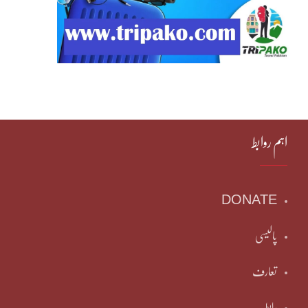
اہم روابط
DONATE
پالیسی
تعارف
رابطہ