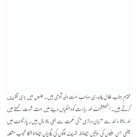
محترم جناب طلال چوہدری صاحب بہت دلیر آدمی ہیں۔ جلسوں میں بڑی تقریریں
کرتے ہیں۔ اسٹیبلشمنٹ اور ریاست کو دھمکیاں دینے میں بہت شہرت رکھتے ہیں
اور ماشا ء اللہ سے “زبان درازی ” کی نعمت سے بھی مالا مال ہیں۔ پارلیمنٹ میں
بیٹھی بہن بیٹیوں کی عزتیں اچھالنا, شریف لوگوں کی پگڑیاں اچھالنا انکا محبوب مشغلہ