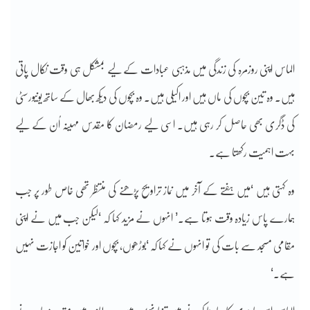
الماس اپنی روزمرہ کی زندگی میں مذہبی عبادات کے لیے بمشکل ہی وقت نکال پاتی
ہیں۔ وہ تین بچوں کی ماں ہیں اور اکیلی ہیں۔ وہ بچوں کی دیکھ بھال کے ساتھ یونیورسٹی
کی ڈگری بھی حاصل کر رہی ہیں۔ اسی لیے رمضان کا مقدس مہینہ اُن کے لیے
بہت اہمیت رکھتا ہے۔
وہ کہتی ہیں ‘میں ہفتے کے آخر میں نماز تراویح پڑھنے کی منتظر تھی خاص طور پر جب
ہمارے پاس زیادہ وقت ہوتا ہے۔’ انہوں نے مزید کہا کہ ‘لیکن جب میں نے اپنی
مقامی مسجد سے بات کی تو انہوں نے کہا کہ ‘بوڑھوں، بچوں اور خواتین کو اجازت نہیں
ہے۔‘