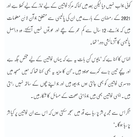
کوئی جواب نہیں دیا لیکن بعد میں کہا کہ مرکز خواتین کے لیے نماز کے لیے کھلا ہے اور
2021 کے رمضان کے بارے میں ان کی پالیسی سے متعلق جو آن لائن معلومات
ہیں کہ بوڑھے، 12 سال سے کم عمر کے بچے اور عورتوں نہیں آسکتے، وہ دراصل
پالیسی کا ’آزمائشی دور‘ تھا۔
الماس کا کہنا ہے کہ ‘مایوس کن بات یہ ہے کہ یہاں خواتین کے لیے مختص جگہ ہے
اور نیچے تین بڑے کمرے موجود ہیں۔’ان کا مزید یہ بھی کہنا تھا کہ ‘میں مسجد میں
دوسری خواتین کو بھی جانتی ہوں جو بیوہ ہیں اور جو اپنے بچوں کے ساتھ نہیں رہتی
ہیں۔ ایسی خواتین بھی ہیں جو ذہنی صحت کے مسائل کا شکار ہیں۔
’اگر اس سے مجھ پر اثر پڑ رہا ہے تو، میں سمجھ سکتی ہوں کہ اس سے ان خواتین پر کیا اثر
پڑ رہا ہوگا۔‘