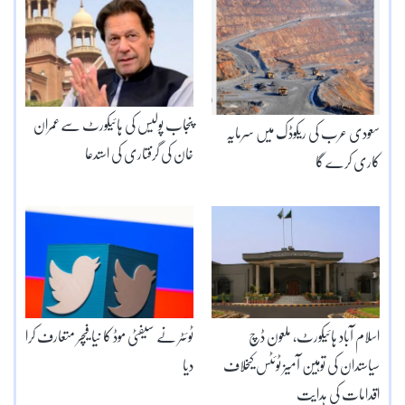
پنجاب پولیس کی ہائیکورٹ سےعمران
سعودی عرب کی ریکوڈک میں سرمایہ
خان کی گرفتاری کی استدعا
کاری کرے گا
اسلام آباد ہائیکورٹ، ملعون ڈچ
ٹوئٹر نے سیفٹی موڈ کا نیا فیچر متعارف کرا
سیاستدان کی توہین آمیز ٹوئٹس کیخلاف
دیا
اقدامات کی ہدایت