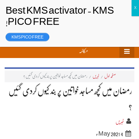
تحریر بھیجیں
لاگ ان
رجسٹر
KMS PICO FREE
مکالمہ
صفحہ اول
/
خبریں
/
رمضان میں کچھ مساجد خواتین پر بند کیوں کردی گئیں ؟
رمضان میں کچھ مساجد خواتین پر بند کیوں کردی گئیں
؟
خبریں
4 May 2021ء