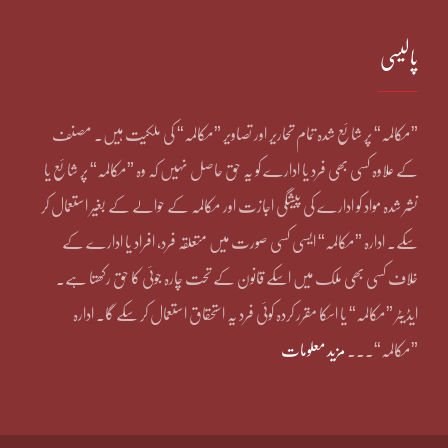
پالیسی
”مکالمہ“ پر شائع شدہ تمام تحاریر اور تصاویر ”مکالمہ“ کی ملکیت ہیں۔ مصنف
کے علاوہ کسی بھی فرد یا ادارے کو یہ حق حاصل نہیں کہ وہ ”مکالمہ“ پر شائع یا
نشر شدہ مواد کو ادارے کی پیشگی اجازت اور مکالمہ کے حوالے کے بغیر استعمال کر
سکے۔ ادارہ ”مکالمہ“ ایسی کسی صورت میں متعلقہ فرد، افراد یا ادارے کے
خلاف کسی بھی ملک میں اسکے قانون کے تحت چارہ جوئی کا حق رکھتا ہے۔
ایڈیٹر ”مکالمہ“ یا اسکا مقرر کردہ کوئی فرد یہ استحقاق استعمال کر سکے گا۔ ادارہ
”مکالمہ“۔۔۔
مزید معلومات