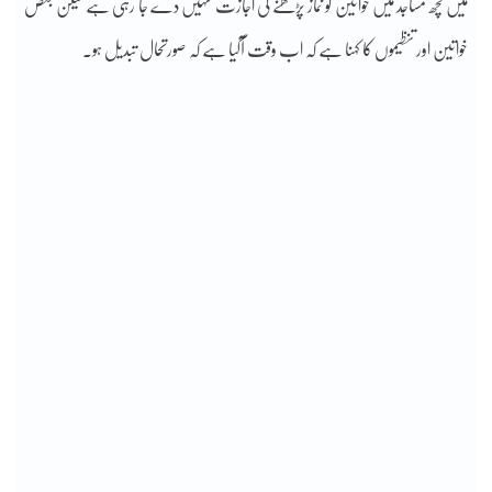
میں کچھ مساجد میں خواتین کو نماز پڑھنے کی اجازت نہیں دے جا رہی ہے لیکن بعض
خواتین اور تنظیموں کا کہنا ہے کہ اب وقت آگیا ہے کہ صورتحال تبدیل ہو۔