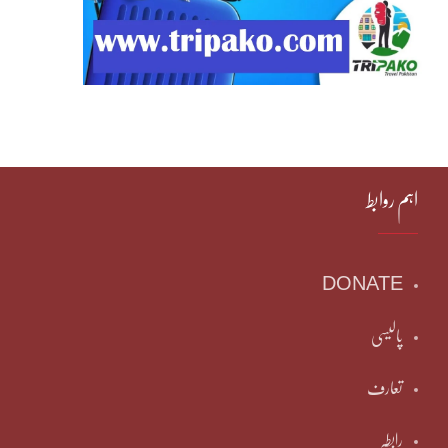
اہم روابط
DONATE
پالیسی
تعارف
رابطہ