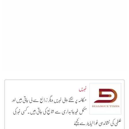
خبریں
مکالمہ پر لگنے والی خبریں دیگر زرائع سے لی جاتی ہیں اور
مکمل غیرجانبداری سے شائع کی جاتی ہیں۔ کسی خبر کی
غلطی کی نشاندہی فورا ایڈیٹر سے کیجئے