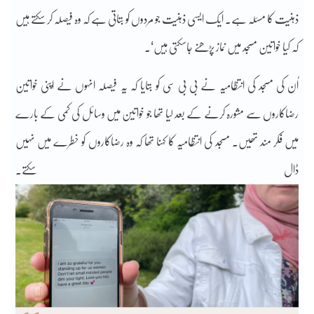
ذہنیت کا مسئلہ ہے۔ ایک ایسی ذہنیت جو مردوں کو بتاتی ہے کہ وہ فیصلہ کر سکتے ہیں
کہ کیا خواتین مسجد میں نماز پڑھنے جاسکتی ہیں‘۔
اُن کی مسجد کی انتظامیہ نے بی بی سی کو بتایا کہ یہ فیصلہ انہوں نے اپنی خواتین
رضاکاروں سے مشورہ کرنے کے بعد لیا تھا جو خواتین میں وسائل کی کمی کے بارے
میں فکر مند تھیں۔ مسجد کی انتظامیہ کا کہنا تھا کہ وہ رضاکاروں کو خطرے میں نہیں
ڈال سکتے۔