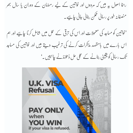
رہنما اصول یہ ہیں کہ مردوں اور خواتین کے لیے رمضان کے دوران یا سال بھر
منصفانہ طور پر رسائی ممکن بنائی جانی چاہیے۔
’خواتین کو مساجد کی معمولات اور اس کی ترقی کے عمل میں شامل کرنا چاہیے اور ہم
اس بارے میں بامقصد مذاکرات کرنے کی ترغیب دیتے ہیں اور خواتین کی مساجد
تک رسائی کو یقینی بنانے کے عملی حل ڈھونڈنے چاہییں۔‘