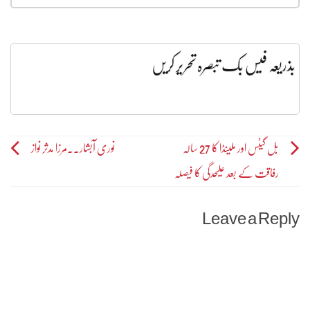
بذریعہ فیس بک تبصرہ تحریر کریں
Post
بل گیٹس اور ملینڈا کا 27 سالہ
نوری آبشار۔۔مرزا مدثر نواز
رفاقت کے بعد علیحدگی کا فیصلہ
navigation
Leave a Reply