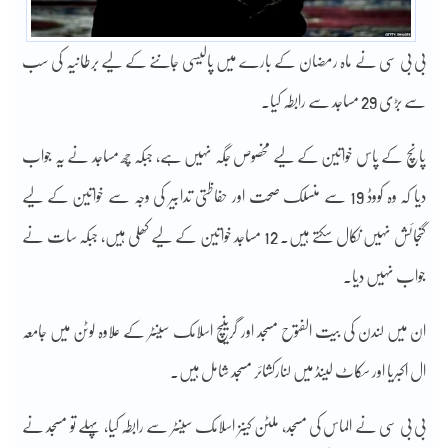
بی بی سی نے ماہ رمضان کے بارے میں پالیسی جاننے کے لیے برطانیہ کی سب
سے بڑی 29 مساجد سے رابطہ کیا۔
پانچ کے پاس خواتین کے لیے مخصوص جگہ نہیں ہے، جبکہ چھ مساجد نے یہ جواب
دیا کہ وہ کووڈ 19 سے منسلک صحت اور حفاظتی تدابیر کی وجہ سے خواتین کے لیے
گنجائش نہیں نکال سکتے ہیں۔ 12 مساجد خواتین کے لیے کھلی ہیں، جبکہ سات نے
جواب نہیں دیا۔
ان میں لندن کی بیت الفتوح مسجد اور گرینیچ اسلامک سینٹر کے علاوہ لوٹن میں جامعہ
ال اکبریا اور سکاٹ لینڈ میں لنارکشائر مسجد شامل ہیں۔
بی بی سی نے الماس کی مسجد، ملٹن کینز اسلامک سینٹر سے رابطہ کیا، پہلے تو مسجد نے