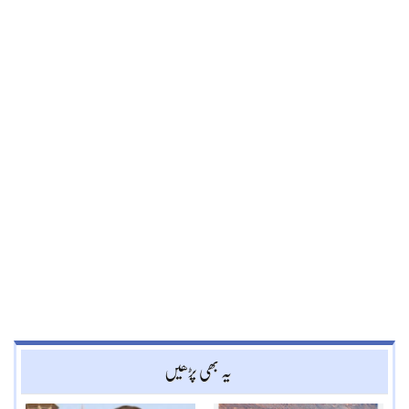
یہ بھی پڑھیں