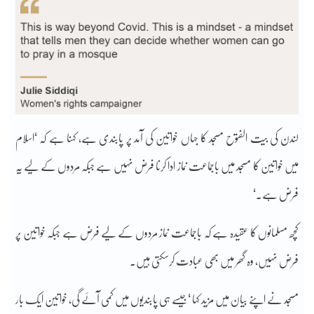
لندن کی بیت الفتوح مسجد کا جہاں خواتین کی آمد پر پابندی ہے، کہنا ہے کہ ‘اسلام
میں خواتین کا مسجد میں باجماعت نماز ادا کرنا فرض نہیں ہے جبکہ مردوں کے لیے یہ
فرض ہے۔‘
کچھ مسلمانوں کا عقیدہ ہے کہ باجماعت نماز مردوں کے لیے فرض ہے جبکہ خواتین پر
فرض نہیں، وہ گھر میں بھی عبادت کرسکتی ہیں۔
مسجد نے اپنے بیان میں مزید کہا ‘جیسے ہی پابندیوں میں کمی آئے گی، خواتین ایک بار