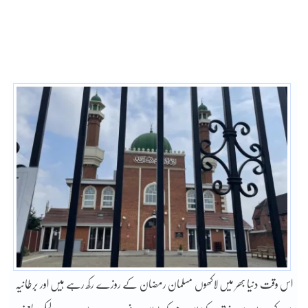
اس وقت دنیا بھر میں لاکھوں مسلمان رمضان کے روزے رکھ رہے ہیں اور برطانیہ