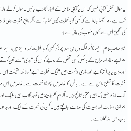
یہ سوال محض کتابی نہیں کہ اِس پر کتابی دلائل کے انبار لگا دیے جائیں۔ سوال کرنے والا نوجو
تک ہے ، وہ سمجھنا چاہتا ہے کہ کسی کو بدفطرت کیوں کہا جاتا ہے، اگر خالقِ فطرت وہی ذا
کی تخلیق اُس سے کیوں منسوب کی جاتی ہے؟
شاہ صاحب! ہم ایسے نافہم لوگ یوں ہی منہ پھاڑ کر کسی کو بد فطرت کہہ دیتے ہیں، جسے ہ
ہم اپنے مفاد اور مزاج کے برعکس کسی شخص کے رویے کو اس کی “بدی” سے تعبیر کرتے ہیں
اور مزاج پر پورا اُترتا ہے ‘وہ ہماری دانست میں “نیک فطرت”ہے‘ حالانکہ حقیقت اِس ک
فطرت کا تعلق باطن سے ہے۔ باطن کا ظاہر میں پھوٹنا فطرت ہے۔ ظاہر میں اِس مظ
آلات لازم نہیں کہ ہمیں حتمی نتائج دیں۔ اگر ہم کلربلائینڈ ہیں تو ہر گلاب ہمیں بلیک او
ہم اپنی بصارت اور بصیرت کی مدد سے جانچتے ہیں۔ کسی کی فطرت کے نیک اور بد ہونے
باب میں حدّ ِ تجاوز ہے۔