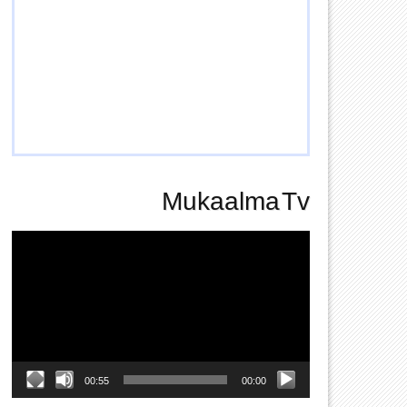
Mukaalma Tv
Video
Player
00:55
00:00