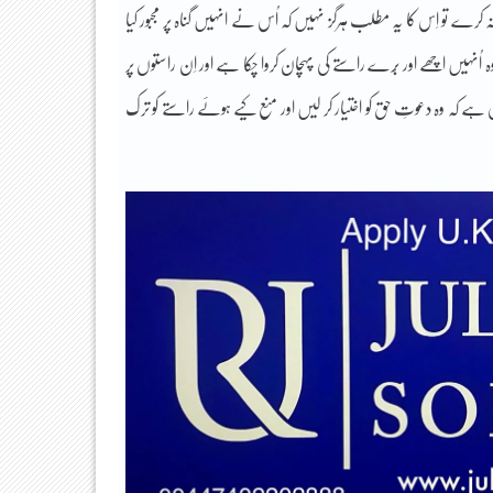
ے تو اِس کا یہ مطلب ہرگز نہیں کہ اُس نے انہیں گناہ پر مجبور کیا
ُنہیں اچھے اور بُرے راستے کی پہچان کروا چکا ہے اور اِن راستوں پر
ے کہ وہ دعوتِ حق کو اختیار کر لیں اور منع کیے ہوئے راستے کو ترک