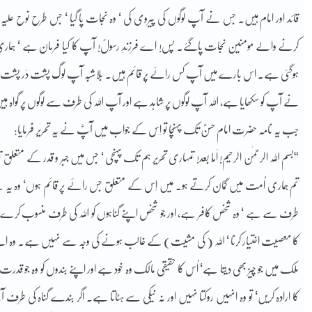
قائد اور امام ہیں۔ جس نے آپ لوگوں کی پیروی کی ‘ وہ نجات پا گیا ‘ جس طرح نوح علی
کرنے والے مومنین نجات پاگئے۔ پس! اے فرزندِ رسولؐ! آپ کا کیا فرمان ہے ‘ ہماری
ہوگئی ہے۔ اس بارے میں آپ کس رائے پر قائم ہیں۔ بلاشبہ آپ لوگ پشت دَر پشت ذریت
نے آپ کو سکھایا ہے، اللہ آپ لوگوں پر شاہد ہے اور آپ اللہ کی طرف سے لوگوں پر گواہ ہی
جب یہ نامہ حضرت امام حسنؓ تک پہنچا تو اِس کے جواب میں آپؓ نے یہ تحریر فرمایا:
“بسم اللہ الرحمٰن الرحیم! اَمّا بعد! تمہاری تحریر ہم تک پہنچی ‘ جس میں جبر و قدر کے مت
تم ہماری اُمت میں گمان کرتے ہو۔ میں اِس کے متعلق جس رائے پر قائم ہوں‘ وہ یہ ہے کہ
طرف سے ہے ‘ وہ شخص کافر ہے، اور جو شخص اپنے گناہوں کو اللہ کی طرف منسوب کرے‘ وہ
کا معصیت اختیار کرنا ‘ اللہ ( کی مشیت) کے غالب ہونے کی وجہ سے نہیں ہے۔ وہ اپنے بن
مِلک میں جو چیز بھی دیتا ہے‘ اُس کا حقیقی مالک وہ خود ہے اور اپنے بندوں کو وہ جو قد
کا ارادہ کریں‘ تو وہ انہیں روکتا نہیں اور نہ نیکی سے ہٹاتا ہے۔ اگر بندے گناہ کی طرف آ