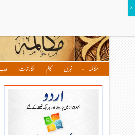
مکالمہ
خبریں
کالم
نگارشات
ویب 