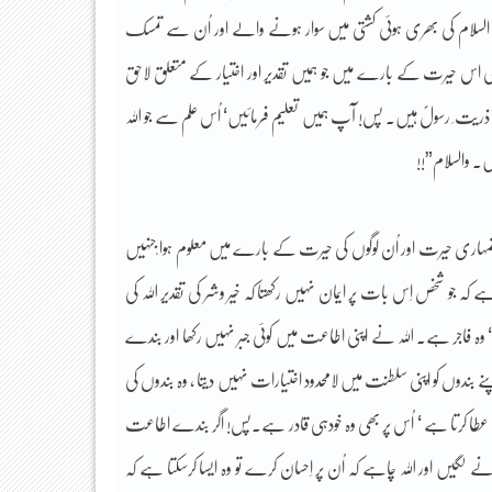
ہ السلام کی بھری ہوئی کشتی میں سوار ہونے والے اور اُن سے تمسک
 اس حیرت کے بارے میں جو ہمیں تقدیر اور اختیار کے متعلق لاحق
 ِ رسولؐ ہیں۔ پس! آپ ہمیں تعلیم فرمائیں‘ اُس علم سے جو اللہ
ں۔ والسلام”!!
علق تمہاری حیرت اور اُن لوگوں کی حیرت کے بارے میں معلوم ہوا ٗجنہیں
 جو شخص اِس بات پر ایمان نہیں رکھتا کہ خیر وشر کی تقدیر اللہ کی
 فاجر ہے۔ اللہ نے اپنی اطاعت میں کوئی جبر نہیں رکھا اور بندے
دوں کو اپنی سلطنت میں لامحدود اختیارات نہیں دیتا ، وہ بندوں کی
رت عطا کرتا ہے ‘ اُس پر بھی وہ خودہی قادر ہے۔پس! اگر بندے اطاعت
نے لگیں اور اللہ چاہے کہ اُن پر اِحسان کرے تو وہ ایسا کرسکتا ہے کہ