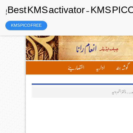
رجسٹر
Friday، 7 August 2026ء
KMS PICO FREE
گوشہ ہند
اداریہ
اختصاریئے
در۔۔ڈاکٹر اظہر وحید