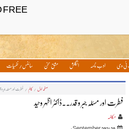
تحریر بھیجیں
لاگ ان
ٹی وی
ادب نامہ
انگلش
مشق سخن
سائنس/ نفسیات
صفحہ اول
/
کالم
/
فطرت اور مسئلہ جبر و ق
فطرت اور مسئلہ جبر و قدر۔۔ڈاکٹر اظہر وحید
مکالمہ
29 September 2021ء