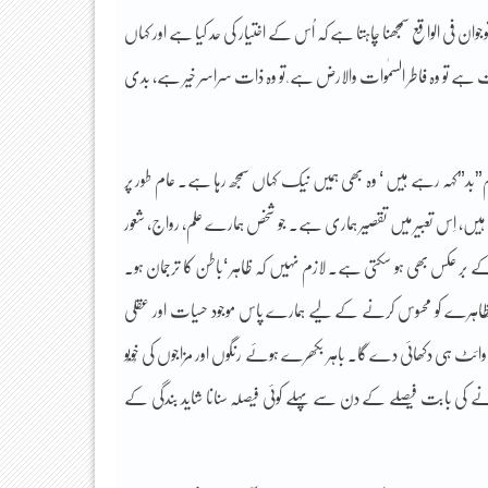
ان فی الواقع سمجھنا چاہتا ہے کہ اُس کے اختیار کی حد کیا ہے اور کہاں
ت ہے تو وہ فاطر السمٰوات والارض ہے ٗ تو وہ ذات سراسر خیر ہے، بدی
م”بد”کہہ رہے ہیں ‘ وہ بھی ہمیں نیک کہاں سمجھ رہا ہے۔ عام طور پر
، اِس تعبیر میں تقصیر ہماری ہے۔ جو شخص ہمارے علم، رواج، شعور
ے بر عکس بھی ہو سکتی ہے۔ لازم نہیں کہ ظاہر ‘باطن کا ترجمان ہو۔
اہرے کو محسوس کرنے کے لیے ہمارے پاس موجود حسیات اور عقلی
ر وائٹ ہی دکھائی دے گا۔ باہر بکھرے ہوئے رنگوں اور مزاجوں کی خُوبُو
 کی بابت فیصلے کے دن سے پہلے کوئی فیصلہ سنانا شاید بندگی کے