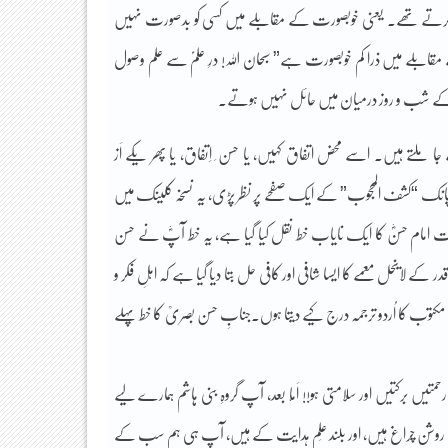
کیاکرتے تھے۔ یعنی خوبصورت کے مقابلے میں کسی کو بدصورت نہیں
بلے میں ذرا کم خوبصورت ہے” سبحان اللہ! درِ علمؑ سے علم وصول
ے کے شب و روز درمیان میں حائل نہیں ہوتے۔
تے ہیں۔ اسے محض اتفاق کہیں، یا حسن ِ اِتفاق، یا پھر یکے اَز
 “کشف المحجوب” کے ایک صفحے پر نظر پڑی، یہ نسخہ کلینک میں
حضرت امام حسنؓ کا ایک نایاب خط نقل کیا گیا ہے، یہ خط آپؓ نے حسن
لاینحل معمے کا ایسا شافی اور کافی حل بتا دیا گیا ہے کہ اہلِ فکر و
ب کا اُردو ترجمہ درج کیے دیتا ہوں۔جنابِ حسن بصریؒ کا خط پہلے
متیں برکتیں اور سلامتی ہو!! اَمّا بعد، آپ گروہِ بنی ہاشم ہمارے لیے
یں روشن چراغ ہیں، اور بلند عَلم ہدایت کے ہیں، آپ ہی ہم سب کے