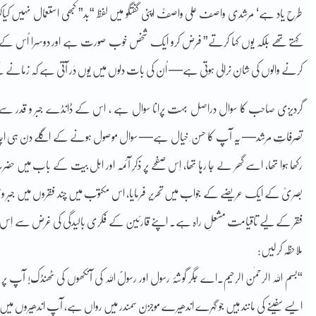
طرح یاد ہے‘ مرشدی واصف علی واصفؒ اپنی گفتگو میں لفظ “بد” کبھی استعمال نہیں 
کہتے تھے بلکہ یوں کہا کرتے” فرض کرو ایک شخص خوب صورت ہے اور دوسرا اُس کے مقا
کرنے والوں کی شان نرالی ہوتی ہے— اُن کی بات دلوں میں یوں دَر آتی ہے کہ زمان
گردیزی صاحب کا سوال دراصل بہت پرانا سوال ہے ، اس کے ڈانڈے جبر و قدر سے جا مل
تصرفاتِ مرشد— یہ آپ کا حسن ِ خیال ہے— سوال موصول ہونے کے اگلے دن ہی اچانک
رکھا ہوا تھا، اسے گھر لے جا رہا تھا، اِس صفحے پر ذکرِ آئمہ اور اہل بیت کے باب میں 
بصریؒ کے ایک عریضے کے جواب میں تحریر فرمایا، اس مکتوب میں چند فقروں میں جبر و قدر کے 
فقر کے لیے تاقیامت مشعلِ راہ ہے۔ اپنے قارئین کے فکری بالیدگی کی غرض سے اِس مکتو
ملاحظہ کرلیں:
“بسم اللہ الرحمٰن الرحیم۔اے جگر گوشۂ رسول اور رسولؐ اللہ کی آنکھوں کی ٹھنڈک! آپ پر رح
ایسے سفینے کی مانند ہیں جو گہرے اندھیرے موجزن سمندر میں رواں ہے، آپ اندھیروں م