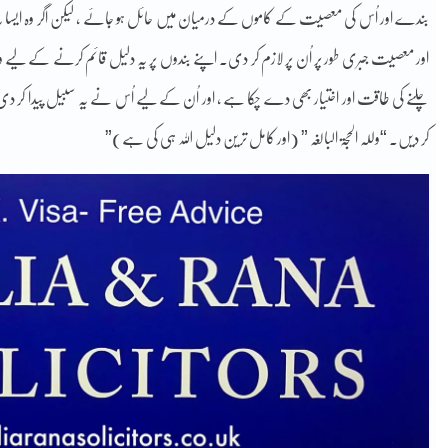
بندے اور اُس کی معصیت کے کاموں کے درمیان میں حائل ہو جائے ، لیکن اگر وہ ایسا نہ کر
اور معصیت جبری طور پر اُن پر لازم کر دی۔ اپنے بندوں پر یہ دلیل قائم کرنے کے لیے وہ ا
چلنے کی طاقت اور اختیار بھی دے چکا ہے ، اور اُن کے لیے اُس نے یہ سبیل پیدا کر دی ہ
کر دیں۔ “وللہ الحجۃ البالغہ ” (اور کامل ترین دلیل اللہ ہی کی ہے)”