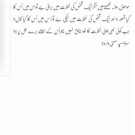
موصول ہوا۔ لکھتے ہیں‘ اگر ایک شخص کی فطرت میں برائی ہے تو اِس میں اُس کا
کیا قصور ؟ اور ایک شخص کی فطرت میں نیکی ہے تو اِ س میں اُس کا کیا کمال؟
جب کوئی بھی اپنی فطرت کا خود خالق نہیں پھراُس کے اچھے برے عمل پر جزا
سزا–چہ معنی دارد؟