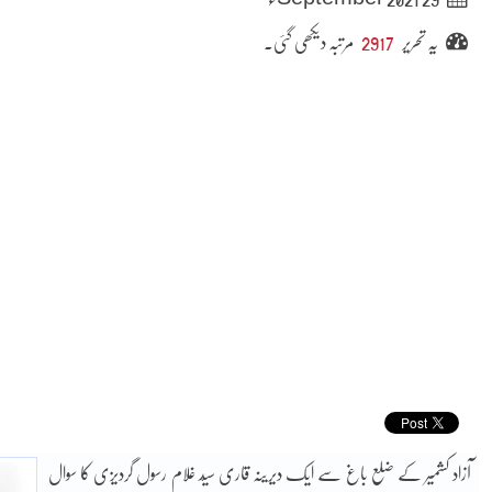
یہ تحریر
2917
مرتبہ دیکھی گئی۔
آزاد کشمیر کے ضلع باغ سے ایک دیرینہ قاری سیّد غلام رسول گردیزی کا سوال