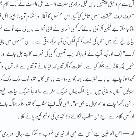
آج سے کم و بیش پینتیس برس قبل مرشدی حضرت واصف علی واصفؒ نے ایک کالم بعنوان “ف
” حرف حرف حقیقت ” میں شامل کیا گیا۔ اس مضمون کا آغاز اور اختتام تو پہاڑ جیسے اٹل ف
مانا جا سکتا ہے لیکن اگر کوئی یہ کہے کہ کسی انسان نے اپنی فطرت بدل لی ہے تو اِسے
بیان کیے گئے ہیں ‘ جن کی طرف کم کم لوگوں کی توجہ مرکوز ہوتی ہے۔ اسی مضمون میں بتایا گ
کرے” ایک اور جگہ آپؒ نے فرمایا کہ جب تمہیں کسی کی فطرت کا پتہ چل جائے اور اِس
نہیں بلکہ فاطر سے جھگڑا کیا ہے۔ فطرت کو اگر تقدیر کہہ لیا جائے تو تقدیر سے لڑنا قرین 
کیسا ہونا چاہیے ‘ یہ بابِ فقر ہے۔ چند نادان دوست بابا جی کا یہ فقرہ خوب لہک لہک ک
منزلیں آسان ہو جاتی ہیں”۔ یار لوگ یہاں شریکِ سفر سے مرا غالباً شریکِ حیات لیتے 
راضی رکھو ‘ چاہے وہ ہم خیال نہ بھی ہو”۔ یعنی لوگ اپنے مطلب کا فقرہ سنا کر بھاگ جا
اور کسی کلام سے اپنے من مطلب نکالنے والا فقیری کی خوشبو کیسے پائے گا!!!
اللہ— احسن الخالقین ہے‘ اُس سے حسن اور خیر ہی منسوب ہو سکتا ہے، برائی اور بد