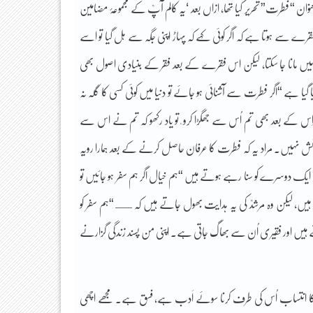
طرت” تحریر کیا تھا، ازاں بعد ‘یہ کالم آپؒ کے مجموعۂ مضامین
قرے سے ہوتا ہے کہ اگر کوئی کہے کہ پہاڑ اپنی جگہ سے ہل گیا تو اسے
 نہیں مانا جا سکتا، لیکن اس فقرے کے بعد فقر کے بنیادی اصول بھی
یا ہے “اگر فطرت سے آشنائی ہو جائے تو دنیا میں کوئی کسی کا گلہ نہ
 کے بعد بھی تم اُس سے جھگڑا کرو ٗ تو یاد رکھو کہ تم نے اس سے
ِ دانش نہیں۔ مراد یہ کہ فطرت کا عرفان حاصل کرنے کے بعد ہمارا رویہ
ر ایک دوسرے کو سنا رہے ہوتے ہیں “ہم خیال اگر ہم سفر ہو جائیں تو
ہیں، لیکن وہ مرشدؒ کی یہ ہدایت بھول جاتے ہیں کہ ــ “ہم سفر کو
تے ہیں اور فقیری اُن سے بھاگ جاتی ہے۔ اپنی من پسند زندگی گزارنے
ی کا انتساب اُس کی طرف کرنا سوئے اَدب ہے، فسق ہے۔ مجھے اچھی