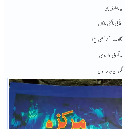
یہ بھاری پن
وفا کی راگنی جاناں
لگاوٹ کے سبھی پلٹے
یہ آروئی و امروہی
مگر، ان تیز سانسوں