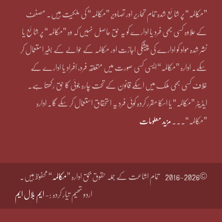
”مکالمہ“ پر شائع شدہ تمام تحاریر اور تصاویر ”مکالمہ“ کی ملکیت ہیں۔ مصنف
کے علاوہ کسی بھی فرد یا ادارے کو یہ حق حاصل نہیں کہ وہ ”مکالمہ“ پر شائع یا
نشر شدہ مواد کو ادارے کی پیشگی اجازت اور مکالمہ کے حوالے کے بغیر استعمال کر
سکے۔ ادارہ ”مکالمہ“ ایسی کسی صورت میں متعلقہ فرد، افراد یا ادارے کے
خلاف کسی بھی ملک میں اسکے قانون کے تحت چارہ جوئی کا حق رکھتا ہے۔
ایڈیٹر ”مکالمہ“ یا اسکا مقرر کردہ کوئی فرد یہ استحقاق استعمال کر سکے گا۔ ادارہ
”مکالمہ“۔۔۔
مزید معلومات
©2016-2026
تمام اشاعت کے جملہ حقوق بحق ادارہ ”
مکالمہ
“ محفوظ ہیں۔
اردو تھیم تیار کردہ :-
ایم بلال ایم