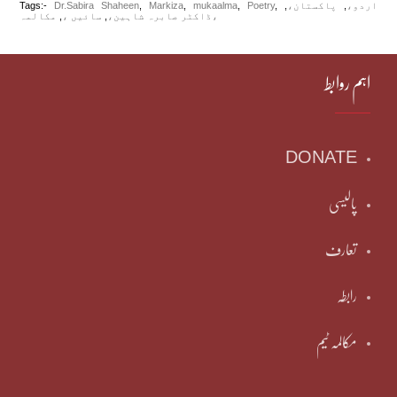
اردو،
,
پاکستان،
,
,
Poetry
,
mukaalma
,
Markiza
,
Dr.Sabira Shaheen
Tags:-
مکالمہ،
ڈاکٹر صابرہ شاہین،
,
سائیں ،
,
اہم روابط
DONATE
پالیسی
تعارف
رابطہ
مکالمہ ٹیم