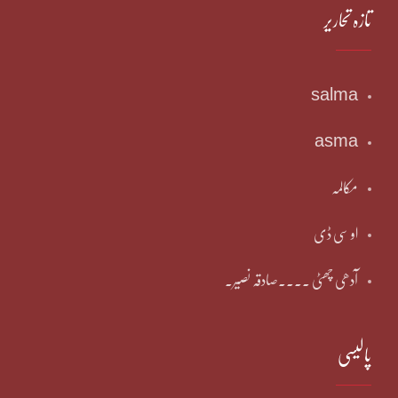
تازہ تحاریر
salma
asma
مکالمہ
او سی ڈی
آدھی چھٹی ۔۔۔۔صادقہ نصیر۔
پالیسی