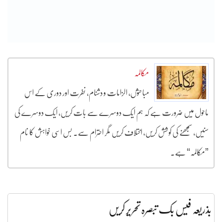
مکالمہ
مباحثوں، الزامات و دشنام، نفرت اور دوری کے اس
ماحول میں ضرورت ہے کہ ہم ایک دوسرے سے بات کریں، ایک دوسرے کی
سنیں، سمجھنے کی کوشش کریں، اختلاف کریں مگر احترام سے۔ بس اسی خواہش کا نام
”مکالمہ“ ہے۔
بذریعہ فیس بک تبصرہ تحریر کریں