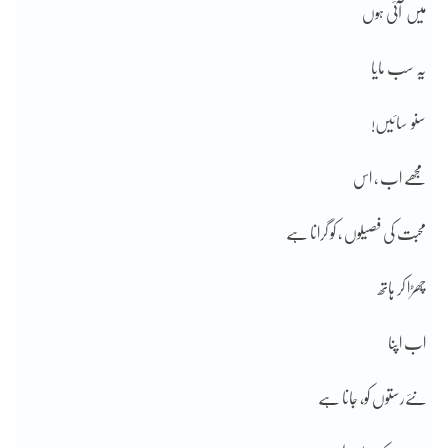
میں آئی ہوں
یہ سب مایا
سنو سائیں!
مجھے اب ، اس
محبت کی فصیلوں ، کو گرانا ہے
چھڑا کر ہاتھ
اب اپنا
نئےرستوں کو، جانا ہے