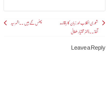
Post
شعوری انقلاب اور زبان کا باقائدہ
پھنس گئے ہیں ۔۔اظہر سید
آغاز۔۔ڈاکٹر مختیار ملغانی
navigation
Leave a Reply