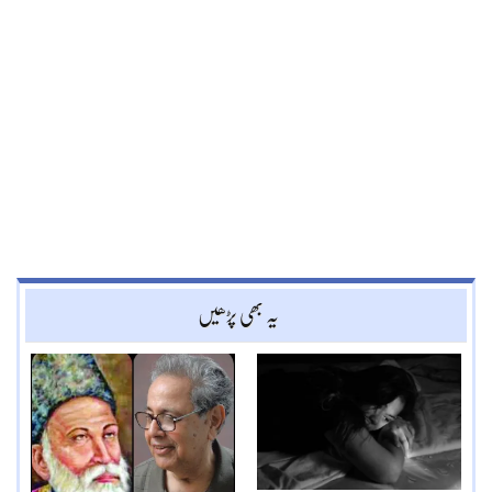
یہ بھی پڑھیں