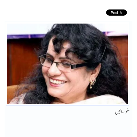
سنو سائیں