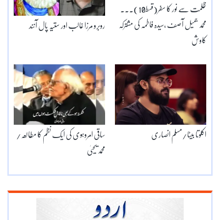
ظلمت سے نور کا سفر(قسط10)۔۔۔
محمد جمیل آصف ،سیدہ فاطمہ کی مشترکہ
روبرو مرزا غالب اور ستیہ پال آنند
کاوش
اکلوتا بیٹا/مسلم انصاری
ساقؔی امروہوی کی ایک نظم کا مطالعہ/
محمد یحییٰ