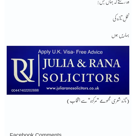
وہ رستے کہ جہاں بس !
نخلِ تازہ کی
بہاریں ہوں
(تازہ شعری مجموعے ”مرکزہ” سے انتخاب)
Facebook Comments