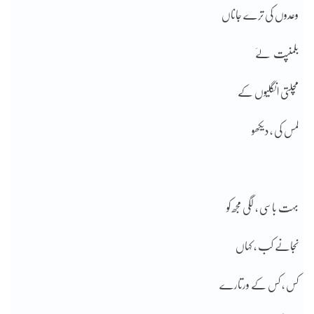
وعدوں کی ترے جاناں
بلمنپت لےَ
مچلتی انگلیوں کے
لمس کی ، دیکھو
بہت باسی ، لگی مجھ کو
نجانے کب ، کہاں
کس ، کس کے ورتارے