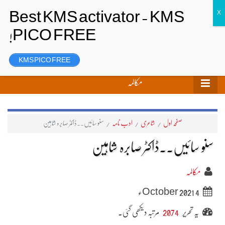
تحریر بھیجیں
لاگ ان
رجسٹر
KMS PICO FREE
مکالمہ
صفحہ اول
/
شاعری
/
ادب نامہ
/
سنو سائیں۔۔ڈاکٹر صابرہ شاہین
سنو سائیں۔۔ڈاکٹر صابرہ شاہین
مکالمہ
4 October 2021ء
یہ تحریر
2074
مرتبہ دیکھی گئی۔