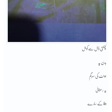
لچکتی ڈال سے کومل
بدن پہ
ہونٹ کی سرگم
یہ رعنائی
وفا کے سارے