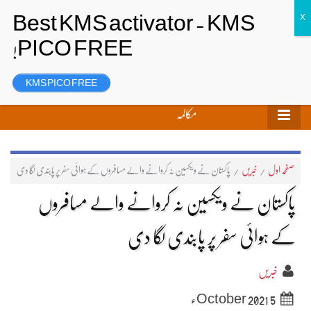
تحریر بھیجیں
لاگ ان
رجسٹر
KMS PICO FREE
مکالمہ
صفحہ اول
/
خبریں
/
پاکستان نے ویکسین نہ کروانے والے مسافروں کے ہوائی سفر پر پابندی لگا دی
پاکستان نے ویکسین نہ کروانے والے مسافروں
کے ہوائی سفر پر پابندی لگا دی
خبریں
5 October 2021ء