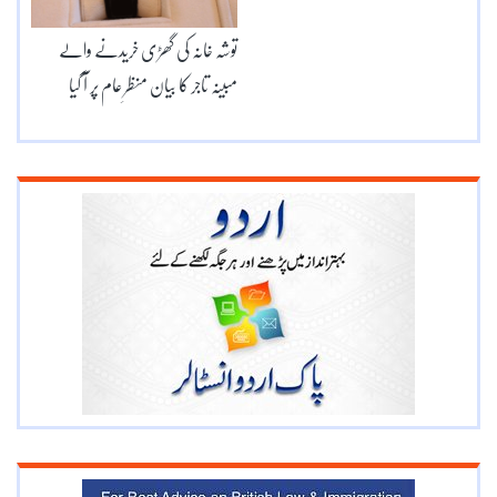
توشہ خانہ کی گھڑی خریدنے والے
مبینہ تاجر کا بیان منظرِ عام پر آ گیا