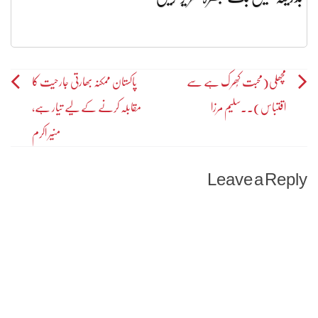
Post
مچھلی(محبت کُھرک ہے سے
پاکستان ممکنہ بھارتی جارحیت کا
اقتباس)۔۔سلیم مرزا
مقابلہ کرنے کے لیے تیار ہے،
navigation
منیر اکرم
Leave a Reply