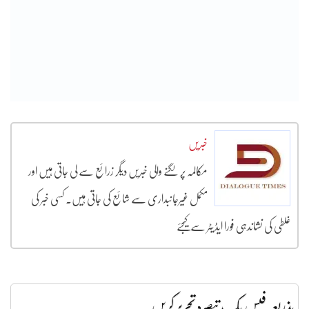
خبریں
مکالمہ پر لگنے والی خبریں دیگر زرائع سے لی جاتی ہیں اور
مکمل غیرجانبداری سے شائع کی جاتی ہیں۔ کسی خبر کی
غلطی کی نشاندہی فورا ایڈیٹر سے کیجئے
بذریعہ فیس بک تبصرہ تحریر کریں