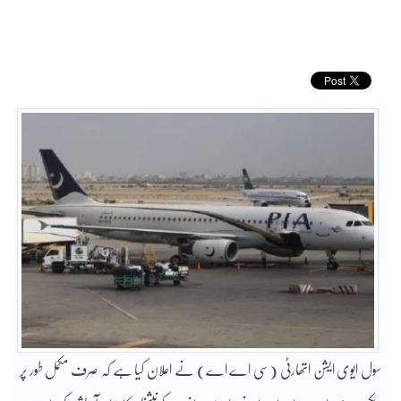
سول ایوی ایشن اتھارٹی (سی اے اے) نے اعلان کیا ہے کہ صرف مکمل طور پر