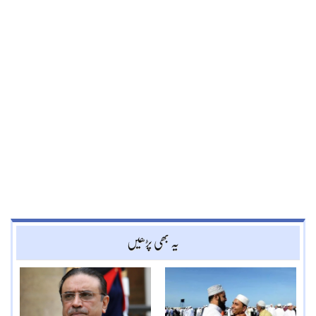
یہ بھی پڑھیں