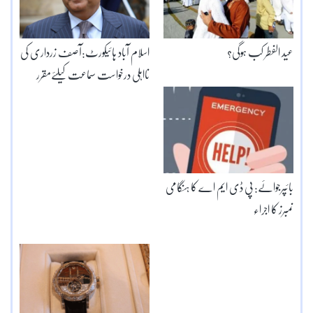
عید الفطر کب ہوگی؟
اسلام آباد ہائیکورٹ:آصف زرداری کی
نااہلی درخواست سماعت کیلئےمقرر
بائپرجوائے: پی ڈی ایم اے کا ہنگامی
نمبرز کا اجراء