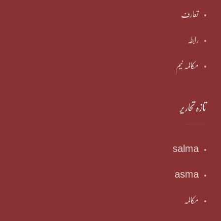
تعارف
رابطہ
مکالمہ ٹیم
تازہ تحاریر
salma
asma
مکالمہ