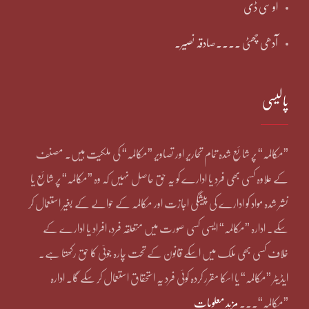
او سی ڈی
آدھی چھٹی ۔۔۔۔صادقہ نصیر۔
پالیسی
”مکالمہ“ پر شائع شدہ تمام تحاریر اور تصاویر ”مکالمہ“ کی ملکیت ہیں۔ مصنف
کے علاوہ کسی بھی فرد یا ادارے کو یہ حق حاصل نہیں کہ وہ ”مکالمہ“ پر شائع یا
نشر شدہ مواد کو ادارے کی پیشگی اجازت اور مکالمہ کے حوالے کے بغیر استعمال کر
سکے۔ ادارہ ”مکالمہ“ ایسی کسی صورت میں متعلقہ فرد، افراد یا ادارے کے
خلاف کسی بھی ملک میں اسکے قانون کے تحت چارہ جوئی کا حق رکھتا ہے۔
ایڈیٹر ”مکالمہ“ یا اسکا مقرر کردہ کوئی فرد یہ استحقاق استعمال کر سکے گا۔ ادارہ
”مکالمہ“۔۔۔
مزید معلومات