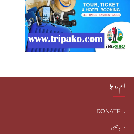
اہم روابط
DONATE
پالیسی