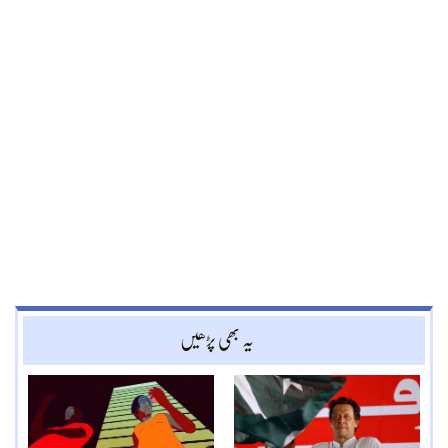
یہ بھی پڑھیں