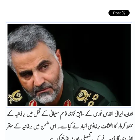
لندن: ایرانی القدس فورس کے سابق کمانڈر قاسم سلیمانی کے قتل میں برطانیہ کے
ممکنہ کردار کا انکشاف برطانوی اخبار نے کیا ہے۔ اس ضمن میں برطانیہ کے مؤقر
اخبار دی گارڈین نے ایک تفصیلی رپورٹ شائع کی ہے۔