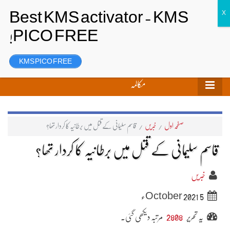
تحریر بھیجیں
لاگ ان
رجسٹر
KMS PICO FREE
مکالمہ
صفحہ اول
/
خبریں
/
قاسم سلیمانی کے قتل میں برطانیہ کا کردار تھا؟
قاسم سلیمانی کے قتل میں برطانیہ کا کردار تھا؟
خبریں
5 October 2021ء
یہ تحریر
2808
مرتبہ دیکھی گئی۔