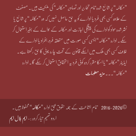
”مکالمہ“ پر شائع شدہ تمام تحاریر اور تصاویر ”مکالمہ“ کی ملکیت ہیں۔ مصنف
کے علاوہ کسی بھی فرد یا ادارے کو یہ حق حاصل نہیں کہ وہ ”مکالمہ“ پر شائع یا
نشر شدہ مواد کو ادارے کی پیشگی اجازت اور مکالمہ کے حوالے کے بغیر استعمال کر
سکے۔ ادارہ ”مکالمہ“ ایسی کسی صورت میں متعلقہ فرد، افراد یا ادارے کے
خلاف کسی بھی ملک میں اسکے قانون کے تحت چارہ جوئی کا حق رکھتا ہے۔
ایڈیٹر ”مکالمہ“ یا اسکا مقرر کردہ کوئی فرد یہ استحقاق استعمال کر سکے گا۔ ادارہ
”مکالمہ“۔۔۔
مزید معلومات
©2016-2026
تمام اشاعت کے جملہ حقوق بحق ادارہ ”
مکالمہ
“ محفوظ ہیں۔
اردو تھیم تیار کردہ :-
ایم بلال ایم