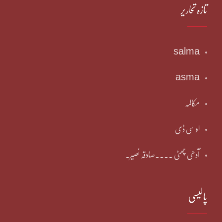
تازہ تحاریر
salma
asma
مکالمہ
او سی ڈی
آدھی چھٹی ۔۔۔۔صادقہ نصیر۔
پالیسی