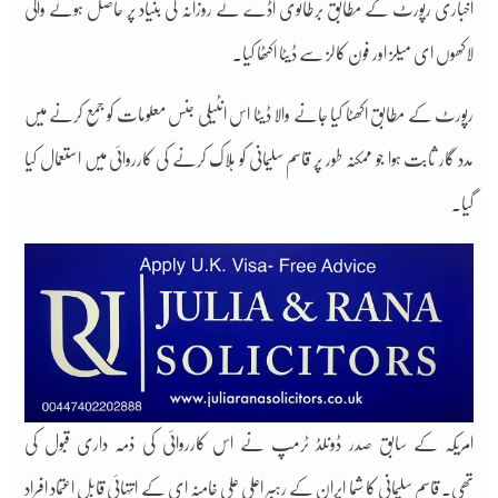
اخباری رپورٹ کے مطابق برطانوی اڈے نے روزانہ کی بنیاد پر حاصل ہونے والی
لاکھوں ای میلز اور فون کالز سے ڈیٹا اکٹھا کیا۔
رپورٹ کے مطابق اکھٹا کیا جانے والا ڈیٹا اس انٹیلی جنس معلومات کو جمع کرنے میں
مدد گار ثابت ہوا جو ممکنہ طور پر قاسم سلیمانی کو ہلاک کرنے کی کارروائی میں استعمال کیا
گیا۔
امریکہ کے سابق صدر ڈونلڈ ٹرمپ نے اس کارروائی کی ذمہ داری قبول کی
تھی۔ قاسم سلیمانی کا شما ایران کے رہبر اعلی علی خامنہ ای کے انتہائی قابل اعتماد افراد