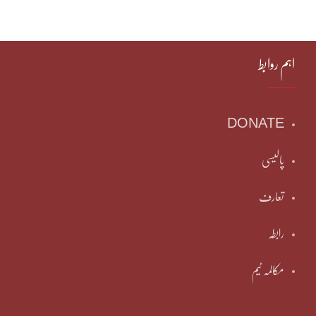
اہم روابط
DONATE
پالیسی
تعارف
رابطہ
مکالمہ ٹیم