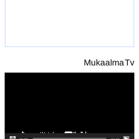
Mukaalma Tv
Video
Player