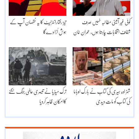
کوئی غیر آئینی مطالبہ نہیں صرف
تیز رفتارانٹرنیٹ کا یہ نقصان آپ کے
شفاف انتخابات چاہتا ہوں، عمران خان
ہوش اُڑا دےگا
شہزادہ ہیری کی کتاب نے بارک اوباما
ترک میڈیا نے تیسری عالمی جنگ لگنے
کی کتاب کو مات دیدی
کاامکان ظاہر کردیا