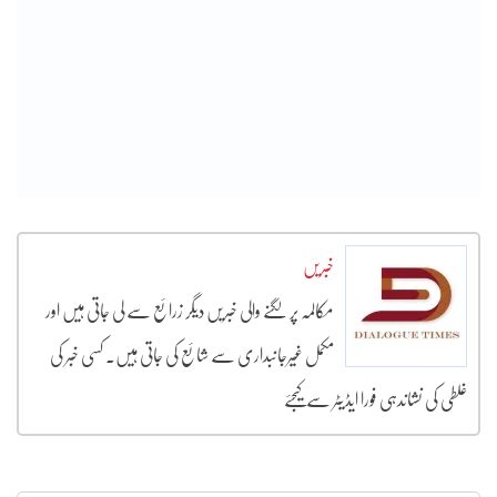
خبریں
مکالمہ پر لگنے والی خبریں دیگر زرائع سے لی جاتی ہیں اور
مکمل غیرجانبداری سے شائع کی جاتی ہیں۔ کسی خبر کی
غلطی کی نشاندہی فورا ایڈیٹر سے کیجئے