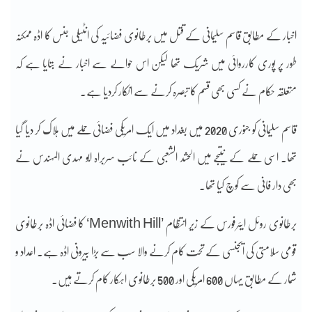
اخبار کے مطابق قاسم سلیمانی کے قتل میں برطانوی فضائیہ کی انٹیلی جنس کا اڈہ ممکنہ
طور پر پوری کارروائی میں شریک تھا لیکن اس حوالے سے اخبار نے بتایا ہے کہ
متعلقہ حکام نے کسی بھی قسم کا تبصرہ کرنے سے انکار کردیا ہے۔
قاسم سلیمانی کو جنوری 2020 میں بغداد میں ایک امریکی فضائی حملے میں ہلاک کر دیا گیا
تھا۔ اسی حملے کے نتیجے میں الحشد الشعبی کے نائب سربراہ ابو مہدی المہندس نے
بھی دار فانی سے کوچ کیا تھا۔
برطانوی روئل ایئرفورس کے زیر انتظام ’Menwith Hill‘ کا فضائی اڈہ برطانوی
قومی سلامتی کی ایجنسی کے تحت کام کرنے والا سب سے بڑا بیرونی اڈہ ہے۔ اعداد و
شمار کے مطابق یہاں 600 امریکی اور 500 برطانوی اہکار کام کرتے ہیں۔