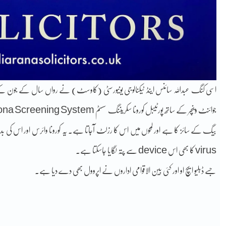
اسی کنگ عبداللہ سائنس اینڈ ٹیکنالوجی یونیورسٹی (کاوسٹ) نے رواں سال کے جون کے
virus کا بھی اس device سے پتہ لگایا جاسکتا ہے۔
جسے ڈبلیو ایچ او اور کئی بین الاقوامی اداروں نے اپروول بھی دے دیا ہے۔