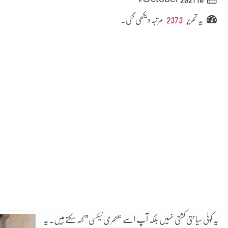
یہ تحریر
2373
مرتبہ دیکھی گئی۔
یہ کوئی سیاحتی کشتی نہیں بلکہ آپ اسے “بحری ٹیکسی” کہہ سکتے ہیں۔ یہ