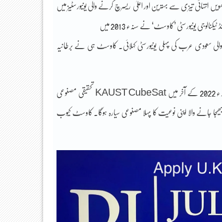
 سروے کے مطابق دنیا کی انیسویں یونیورسٹی اور سنہء 2019 میں آٹھویں انتہائی تیزی سے بہترین اور اعلیٰ ریسرچ کرنے والی یونیورسٹیز میں
 والی سعودی عرب کی پہلی یونیورسٹی کہلائی۔ کاوسٹ ہی نے برطانیہ
کنگ عبداللہ سائنس اینڈ ٹیکنالوجی یونیورسٹی (کاوسٹ) اور سپائر کمپنی کے ساتھ مل کر سنہء 2022 کے آخر میں KAUST CubeSat تحقیقی مصنوعی
 جانے والا اپنی نوعیت کا پہلا مصنوعی سیارہ ہوگا۔ کاوسٹ کیوب