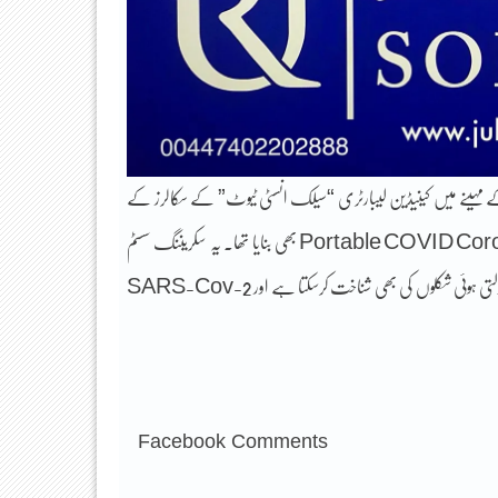
 مہینے میں کینیڈین لیبارٹری “سیلک انسٹی ٹیوٹ” کے سکالرز کے
جوائنٹ وینچر کے ساتھ پورٹیبل کورونا سکریننگ سسٹم Portable COVID Corona Screening System بھی بنایا تھا۔ یہ سکریننگ سسٹم
بیگ کے سائز کا ہے اور لمحوں میں اس کا رزلٹ آجاتا ہے۔ یہ کورونا وائرس اور اس کی بدلتی ہوئی شکلوں کی بھی شناخت کرسکتا ہے اور SARS-Cov-2
Facebook Comments