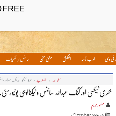
تحریر بھیجیں
لاگ ان
ٹی وی
ادب نامہ
انگلش
مشق سخن
سائنس/ نفسیات
صفحہ اول
/
اختصاریئے
/
بحری ٹیکسی اور کنگ عبداللہ سائن
بحری ٹیکسی اور کنگ عبداللہ سائنس و ٹیکنالوجی یونیورسٹ
منصور ندیم
10 October 2021ء