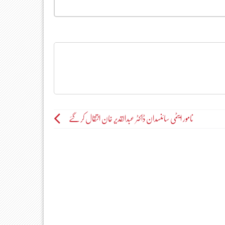
نامور ایٹمی سائنسدان ڈاکٹر عبدالقدیر خان انتقال کر گئے