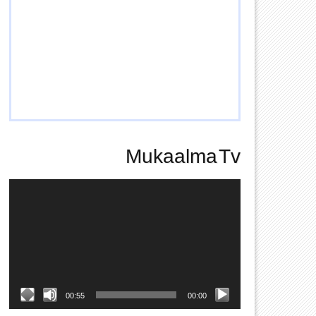
Mukaalma Tv
Video
Player
00:55
00:00