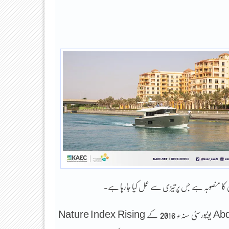
کا منصوبہ ہے جس پرتیزی سے عمل کیا جارہا ہے-
یہ (Abdullah Science & Technology University (KAUST یونیورسٹی سنہء 2016 کے Nature Index Rising