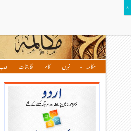
مکالمہ
خبریں
کالم
نگارشات
ویب 