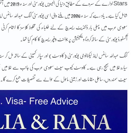
Stars ادارے کے
شامل کیا ہے۔ یاد رہے کہ سنہء 2006 میں بننے والی اسی یونیورسٹی کنگ عبداللہ سائنس اینڈ ٹیکنالوجی یونیورسٹی ’کاوسٹ‘ نے سنہء 2013 میں
سعودی عرب میں پہلی بار ڈاکٹریٹ ریسرچ کے لئے طلباء کی مخلوط کلاسز کا اہتمام کرنی
آکسفورڈ یونیورسٹی کے ساتھ کرونا ویکینیشن پر جوائنٹ وینچر ریسرچ کا کام کیا تھا۔
سیارہ خلا میں بھیج رہی ہے۔ کاوسٹ کیوب سیٹ سعودی عرب کی جانب سے خلا میں بھیجا
سیٹ سمندروں، ساحلی مقامات اور زمینی ماحول کے حوالے سے تفصیلات جمع کرے گا۔