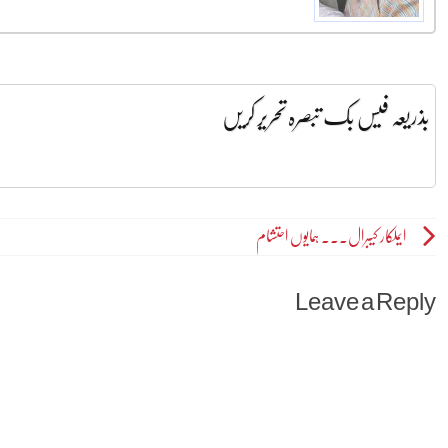
بذریعہ فیس بک تبصرہ تحریر کریں
Post
ایملکار کیبرال۔۔۔ ہمایوں احتشام
navigation
Leave a Reply