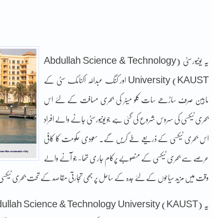
یہ یونیورسٹی (Abdullah Science & Technology
University (KAUST اور کنگ عبداللہ اکنامک سٹی کے
مابین صرف ساڑھے سات کلو میٹر کی بحری مسافت کے لئے اس
بحری ٹیکسی کی سروس شروع کی گئی ہے جو یونیورسٹی جانے والے افراد
اس بحری ٹیکسی کے ذریعے طے کریں گے۔ سعودی حکومت کا کافی
عرصے سے بحری ٹیکسی کے منصوبے پرکام جاری تھا- جو آنے والے
وقت میں مزید سیاحوں کے لئے جدہ کے ساحل پر بھی تجارتی مقاصد کے تحت بحری ٹیکسی 