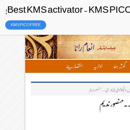
رجسٹر
Friday، 7 August 2026ء
KMS PICO FREE
گوشہ ہند
اداریہ
اختصاریئے
س و ٹیکنالوجی یونیورسٹی۔۔منصور ندیم
ی۔۔منصور ندیم