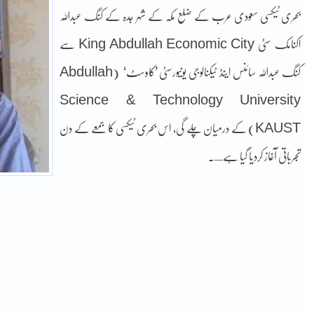
بحری ٹیکسی سعودی عرب کے ضلع مکہ کے شہر جدہ کے کنگ عبداللہ
اکنامک سٹی King Abdullah Economic City سے
کنگ عبداللہ سائنس اینڈ ٹیکنالوجی یونیورسٹی ’کاوسٹ‘ (Abdullah
Science & Technology University
(KAUST کے درمیان چلے گی, اس بحری ٹیکسی کا جمعے کے دن
تجرباتی آغاز کردیا گیا ہےـ۔