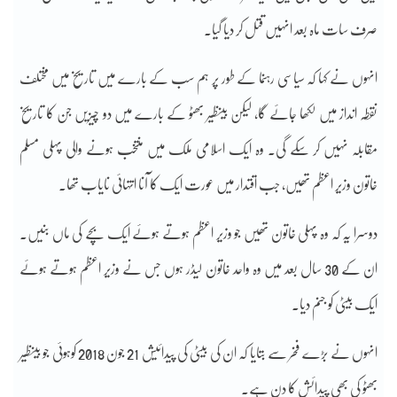
صرف سات ماہ بعد انہیں قتل کر دیا گیا۔
انہوں نے کہا کہ سیاسی رہنما کے طور پر ہم سب کے بارے میں تاریخ میں مختلف
نقطہ انداز میں لکھا جائے گا، لیکن بینظیر بھٹو کے بارے میں دو چیزیں جن کا تاریخ
مقابلہ نہیں کر سکے گی۔ وہ ایک اسلامی ملک میں منتخب ہونے والی پہلی مسلم
خاتون وزیر اعظم تھیں، جب اقتدار میں عورت ایک کا آنا انتہائی نایاب تھا۔
دوسرا یہ کہ وہ پہلی خاتون تھیں جو وزیر اعظم ہوتے ہوئے ایک بچے کی ماں بنیں۔
ان کے 30 سال بعد میں وہ واحد خاتون لیڈر ہوں جس نے وزیر اعظم ہوتے ہوئے
ایک بیٹی کو جنم دیا۔
انہوں نے بڑے فخر سے بتایا کہ ان کی بیٹی کی پیدائیش 21 جون 2018 کوہوئی جو بینظیر
بھٹو کی بھی پیدائش کا دن ہے۔