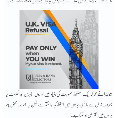
رائے کو آگے بڑھانے میں مدد کے لیے ڈیزائن کیا گیا ہے اور یہ بہت نازک ہے۔
جیسنڈرا نے کہا کہ ایک مضبوط جمہوریت کی بنیاد میں اداروں، ماہرین اور حکومت پر
بھروسہ شامل ہے جو کئی دہائیوں میں استوار کیا جا سکتا ہے لیکن یہ بھروسہ محض چند
برسوں میں ختم بھی ہو سکتا ہے۔