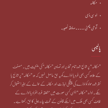
مکالمہ
او سی ڈی
آدھی چھٹی ۔۔۔۔صادقہ نصیر۔
پالیسی
”مکالمہ“ پر شائع شدہ تمام تحاریر اور تصاویر ”مکالمہ“ کی ملکیت ہیں۔ مصنف
کے علاوہ کسی بھی فرد یا ادارے کو یہ حق حاصل نہیں کہ وہ ”مکالمہ“ پر شائع یا
نشر شدہ مواد کو ادارے کی پیشگی اجازت اور مکالمہ کے حوالے کے بغیر استعمال کر
سکے۔ ادارہ ”مکالمہ“ ایسی کسی صورت میں متعلقہ فرد، افراد یا ادارے کے
خلاف کسی بھی ملک میں اسکے قانون کے تحت چارہ جوئی کا حق رکھتا ہے۔