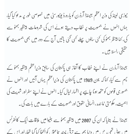
نیوزی لینڈ کی وزیر اعظم جیسنڈا آرڈرن کو ہارورڈ یونیورسٹی میں خصوصی طور پر مدعو کیا گیا،
جہاں انہوں نے جمہوریت پر خطاب دیتے ہوئے اس کی شروعات بینظیر بھٹو سے
کی، کہا بینظر بھٹو کی کئی سالوں پہلے کہی گئی باتیں آج کے دور میں بھی جمہوریت کا
حقیقی راستہ ہیں۔
جیسنڈا آرڈرن نے اپنے خطاب کا آغاز ہی پاکستان کی سابق وزیراعظم بینظیر بھٹو کے
نام سے کیا، کہا کہ جون 1989 میں پاکستان کی وزیراعظم یہاں آئیں اور انہوں نے
جمہوری قوموں کو متحد ہونا چاہیے پر اظہار خیال کیا۔ انہوں نے اپنے سفر اور شہریت کی
اہمیت، حکومتی نمائندہ ، انسانی حقوق اور جمہوریت کے بارے میں بات کی۔
جیسنڈا نے بتایا کہ ان کی 2007 میں بینظیر بھٹو سے جنیوا میں ملاقات ایک کانفرنس
میں ہوئی تھی، جس میں دنیا بھر سے ترقی پسند جماعتوں کو اکٹھا کیا گیا تھا، اور اس کے