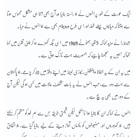
ایک عورت کے طور پر انہوں نے جو راستہ بنایا وہ آج بھی اتنا ہی مشکل محسوس ہوتا
ہے جتنا کہ دہائیوں پہلے تھا، اور اسی طرح وہ پیغام بھی ہے جو انہوں نے دیا۔
جیسنڈرا نے مزید کہا کہ بینظیر بھٹو نے 1989 میں اسی جگہ کھڑے ہو کر اپنی تقریر میں کہا
تھا کہ ’ہمیں یہ سمجھنا چاہیے کہ جمہوریت بہت نازک ہوتی ہے۔
میں یہ ان کے یہ الفاظ ویلنگٹن، نیوزی لینڈ میں اپنے دفتر میں بیٹھ کر پڑھے، جو پاکستان
سے بہت دور ہے، تب انہوں نے یہ بات مختلف حالات میں کہی ہو گی لیکن آج
کے دور میں بھی یہ سچ ہے۔
انہوں نے کہا کہ ان کا بتایا ہوا نامکمل لیکن قیمتی طریقہ جس سے ہم خود کو منظم کر سکتے
ہیں، جو کمزوروں اور مضبوطوں کو یکساں آواز دینے کے لیے بنایا گیا ہے، جو اتفاق