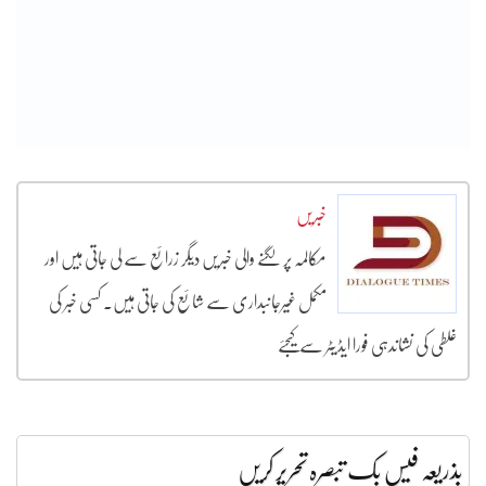
خبریں
مکالمہ پر لگنے والی خبریں دیگر زرائع سے لی جاتی ہیں اور
مکمل غیرجانبداری سے شائع کی جاتی ہیں۔ کسی خبر کی
غلطی کی نشاندہی فورا ایڈیٹر سے کیجئے
بذریعہ فیس بک تبصرہ تحریر کریں