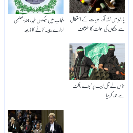
پارٹیز میں نشہ آور ادویات کے استعمال
پنجاب میں سیکڑوں غیر رجسٹرڈتعلیمی
سے لڑکیوں کی اموات کا انکشاف
ادارے ،پیسہ کمانے کا ذریعہ
حماس نے تل ابیب پر’ بڑے راکٹ
سے حملہ کردیا