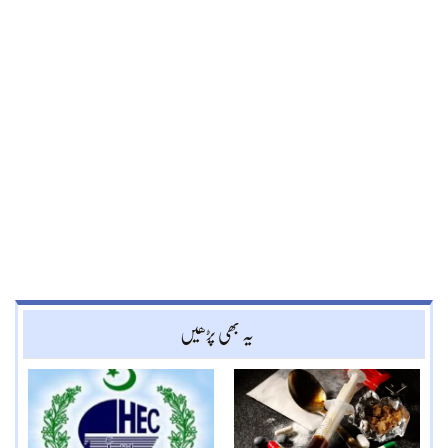
یہ بھی پڑھیں