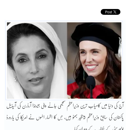
آج کی دنیا میں کامیاب ترین وزیراعظم سمجھی جانے والی جیسنڈا آرڈرن کی آئیڈیل
پاکستان کی سابق وزیراعظم بینظیر بھٹو ہیں، جس کا اظہار انہوں نے امریکا کی ہارورڈ
یونیورسٹی کے خطاب کے دوران کیا۔