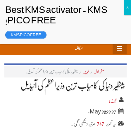
تحریر بھیجیں
لاگ ان
رجسٹر
KMS PICO FREE
مکالمہ
صفحہ اول
/
خبریں
/
بینظیر دنیا کی کامیاب ترین وزیراعظم کی آئیڈیل
بینظیر دنیا کی کامیاب ترین وزیراعظم کی آئیڈیل
خبریں
27 May 2022ء
یہ تحریر
747
مرتبہ دیکھی گئی۔