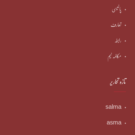
پالیسی
تعارف
رابطہ
مکالمہ ٹیم
تازہ تحاریر
salma
asma