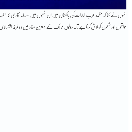
انہوں نے کہا کہ متحدہ عرب امارات کی پاکستان میں ان شعبوں میں سرمایہ کاری کا 
مواقعوں اور شعبوں کو تلاش کرنا ہے تاکہ دونوں ممالک کے بہترین مفاد میں دو طرفہ اقتص