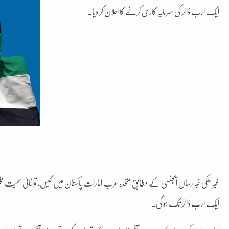
ایک ارب ڈالر کی سرمایہ کاری کرنے کا اعلان کر دیا۔
غیر ملکی خبر رساں ایجنسی کے مطابق متحدہ عرب امارات پاکستان میں گیس، توانائی سمیت 
ایک ارب ڈالر تک ہو گی۔