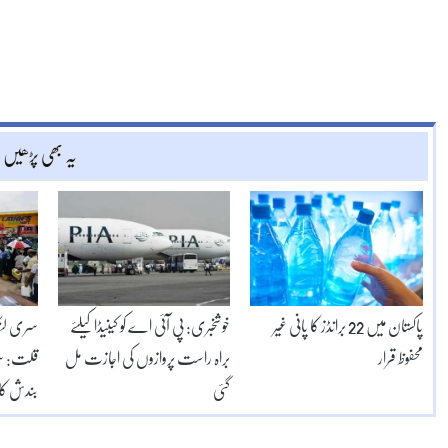
یہ بھی پڑھیں
پاکستان میں 22 برانڈز کا پانی غیر
خوشخبری: پی آئی اے کو کینیڈا کیلئے
سری لنکا
محفوظ قرار
براہ راست پروازوں کی اجازت مل
قلت: سرک
گئی
بندش کا ا