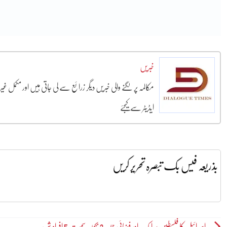
خبریں
مکالمہ پر لگنے والی خبریں دیگر زرائع سے لی جاتی ہیں اور مکمل غ
ایڈیٹر سے کیجئے
بذریعہ فیس بک تبصرہ تحریر کریں
اسرائیل کا فلسطین پر ایک اور فضائی حملہ، 3 بچوں سمیت 5 افراد شہید