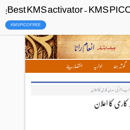
Saturday، 8 August 2026ء
تحریر بھیجیں
لاگ ان
رجسٹر
KMS PICO FREE
گوشہ ہند
اداریہ
اختصاریئے