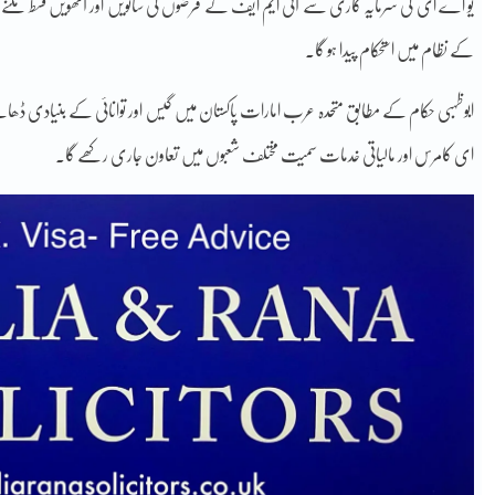
یو اے ای کی سرمایہ کاری سے آئی ایم ایف کے قرضوں کی ساتویں اور آٹھویں قسط ملنے سے ق
کے نظام میں استحکام پیدا ہو گا۔
ابوظہبی حکام کے مطابق متحدہ عرب امارات پاکستان میں گیس اور توانائی کے بنیادی ڈھانچے، 
ای کامرس اور مالیاتی خدمات سمیت مختلف شعبوں میں تعاون جاری رکھے گا۔