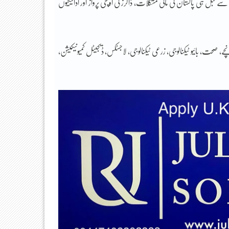
بل ہی پاکستان کی مالی مشکلات، ڈالرز کی اونچی پرواز اور ادائیگیوں
صحت، بائیو ٹیکنالوجی، زرعی ٹیکنالوجی، لاجسٹکس، ڈیجیٹل کمیونیکیشن،