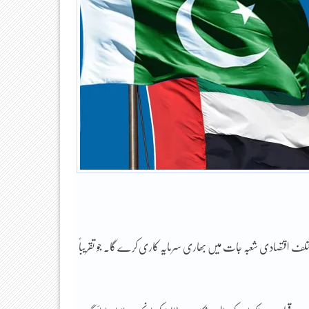
مختلف اقتصادی شعبہ جات میں بھاری سرمایہ کاری کرے گا۔ جو تقریباً