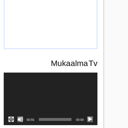
Mukaalma Tv
Video
Player
00:55
00:00