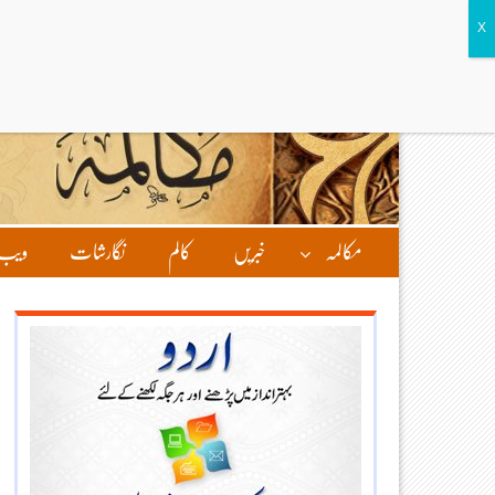
مکالمہ
خبریں
کالم
نگارشات
ویب 