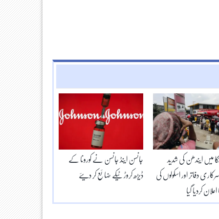
 میں ایندھن کی شدید
جانسن اینڈ جانسن نے کورونا کے
اری دفاتر اور اسکولوں کی
ڈیڑھ کروڑ ٹیکے ضائع کر دیئے
علان کردیا گیا