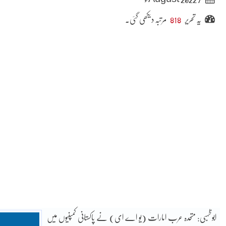
یہ تحریر
818
مرتبہ دیکھی گئی۔
ابوظہبی: متحدہ عرب امارات (یو اے ای) نے پاکستانی کمپنیوں میں