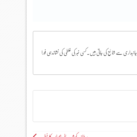
یرجانبداری سے شائع کی جاتی ہیں۔ کسی خبر کی غلطی کی نشاندہی فورا
برطانیہ کو شدید مالی بحران کا خطرہ