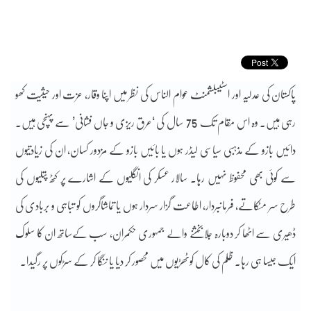
پاکستان کی عدلیہ اور اسٹیبلشمنٹ عوام الناس کی نظر میں اپنا وقار، عزت اور حیثیت کھو
رہی ہیں۔ وہ اس مقام تک 75 سال کی ‘عرق ریزی و جاں فشانی’ سے پہنچی ہیں۔
دائیں بازو کے مذہبی سیاسی لیڈر ہوں یا بائیں بازو کے مزدور کسان، ان کی زیادتیوں
سے کوئی بھی محفوظ نہیں رہا۔ سالار عسکر کی انگلیوں کے اشارے پر کٹھ پتلیوں کی
طرح سر مٹکاتے، فرمانبردار، اطاعت گزار سردار ہوں یا تماشاگروں کو تباہی و بربادی کی
ڈھیری سے اٹھا کر دوبارہ جلا بخشنے والے جمہوری حکمران، سب کےساتھ ان کا سلوک
ایک جیسا ہی رہا۔ ظلم کی کال کوٹھڑیوں میں محصور کر دیا یا ننگا کر کے سڑکوں پر رگیدا۔