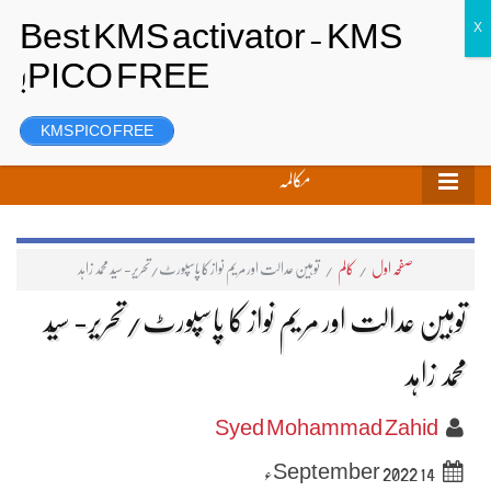
تحریر بھیجیں
لاگ ان
رجسٹر
KMS PICO FREE
مکالمہ
صفحہ اول
/
کالم
/
توہین عدالت اور مریم نواز کا پاسپورٹ/تحریر- سیّد محمد زاہد
توہین عدالت اور مریم نواز کا پاسپورٹ/تحریر- سیّد
محمد زاہد
Syed Mohammad Zahid
14 September 2022ء