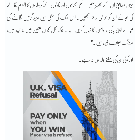
عین مطابق ان کے کیسز سنیں۔ فلمی کہانیوں اور ناولوں کے کرداروں کا الزام لگانے
کی بجائے ان کو عوامی رہنما سمجھیں۔ اس ملک کی ستلی میں مزید گرہیں لگانے کی
بجائے اپنی پاکی ء دامن کا خیال کریں۔ یہ نہ ہوکہ کل کلاں “تین میں نہ تیرہ میں،
مردنگ بجاوے ڈیرہ میں۔”
اور کوئی ان کی سننے والا ہی نہ رہے۔