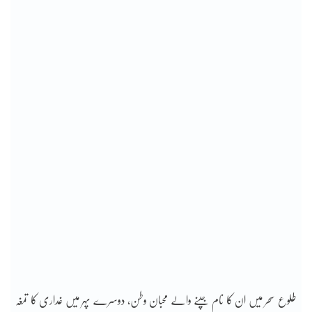
طلوع سحر میں ان کا نام جپنے والے محبان وطن، دوسرے پہر میں غداری کا تمغہ