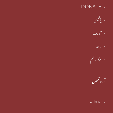
DONATE
پالیسی
تعارف
رابطہ
مکالمہ ٹیم
تازہ تحاریر
salma