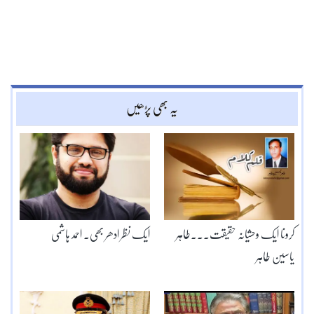
یہ بھی پڑھیں
کرونا ایک وحشیانہ حقیقت۔۔۔طاہر
ایک نظر ادھر بھی۔ احمد ہاشمی
یاسین طاہر