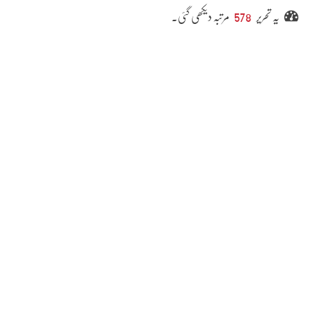
یہ تحریر
578
مرتبہ دیکھی گئی۔