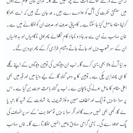
کہ ان کے در سے سوائے ذلت کے کچھ نہیں ملے گا۔ عمران خان عوام کے دلوں
میں سلگتی نفرت کی آگ کو ہوا دے رہے ہیں۔ وہ جان گئے ہیں کہ اسے بھڑکا
کراپنا مفاد حاصل کیا جا سکتا ہے۔ کامیابی صرف اور صرف ان کو للکارنے میں ہے۔
خان صاحب نے ان سے ہر جائز و ناجائز کام نکلوائے پھر اپنی ناکامیاں اور بدحواسیاں
ان کے سر تھوپ دیں اور جاتے جاتے دشنام طرازی کر کے پھر ہیرو بن گئے۔
ہر نیا آنے والا بھی یہی کرے گا۔ اب ان دیوتاؤں کی توہین دیوتاؤں کے اپنے گلے
کا ہی پھندا بن چکی ہے۔ توہین کا یہ دھبہ گناہ گار کے لیے دنیا میں اور قبر میں بھی
اعلیٰ مقام کا حامل ہونے کی پہچان ہے۔ اب یہ گناہ باعث عزت بن گیا ہے۔ اس
پر سزا سنا دیں تو ایک اور الطاف حسین و نوازشریف بِنا شہادت کے شہید کا رتبہ پا
لے گا، کبھی بھی نہیں مَرے گا اور اگر سزا نہ دیں تو ‘مولا جٹ’ کے سر پر انصاف کی
پگ موجود رہے گی۔ نامی گرامی صادق وامیں انہیں للکارتا رہے گا۔ خاں صاحب