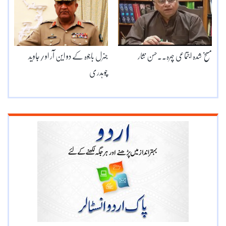
مسخ شدہ اجتماعی چہرہ۔۔حسن نثار
جنرل باجوہ کے دو این آر او/جاوید
چوہدری