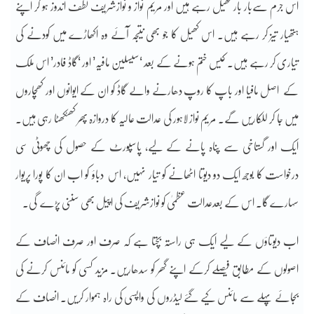
اس جرم سےبار بار کھیل رہے ہیں اور مریم نواز و نوازشریف لطف اندوز ہو کر اپنے
ہتھیار تیز کر رہے ہیں۔ اس کھیل کا جو بھی نتیجہ آئے وہ اکھاڑے میں کودنے کی
تیاری کر رہے ہیں۔ کیس ختم ہونے کے بعد ‘سیسلین مافیہ’ اور ‘گاڈ فادر’ اس ملک
کے اصل مافیا اور باپ کا روپ دھارنے والے گاڈ کو ان کے ایوانوں اور کھچاروں
میں جا کر للکاریں گے۔ مریم نواز لاہور کی عدالت عالیہ کا دروازہ پھر کھٹکھٹا رہی ہیں۔
ایک اور گستاخی سے پناہ پانے کے لیے، پاسپورٹ کے حصول کی چھوٹی سی
درخواست کا بوجھ ایک دو دیوتا اٹھانے کو تیار نہیں، اس دباؤ کو اب ان کا پورا پریوار
سہارے گا۔ اس کے بعدعدالت عظمیٰ کو نوازشریف کی اپیل بھی سننی پڑے گی۔
اب دیوتاؤں کے لیے ایک ہی راستہ بچتا ہے کہ صرف اور صرف انصاف کے
اصولوں کے مطابق فیصلے کرکے اپنے گھر کو سدھاریں۔ مزید کسی کو مائنس کرنے کی
بجائے پہلے سے مائنس کیے گئے لیڈروں کی واپسی کی راہ ہموار کریں۔ انصاف کے