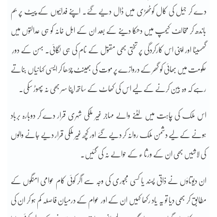
دے کر جیل کی کال کوٹھڑی میں ڈال دیے گئے۔ اپنے فدائیوں کے پیٹ پر بم
باندھ کر مخالف کیمپ میں دھکا دینے کے بعد ان کے اہل خانہ کو ہی عدالتوں میں
گھسیٹا اور اپنی اس کارکردگی پر تختی بھی مقتول کے نام کی ہی لگائی۔ بہن کے دورِ
حکومت میں بھائی کو گھر کے دروازے پر موت کی بھینٹ چڑھا کر ایسی کہانیاں بناتے
رہے کہ وہ بین کرنے کے لیے اس کی کھاٹ کے ساتھ اپنا سر بھی نہ پھوڑ سکی۔
اس ملک کی چاہت میں لٹنے والے مہاجر غیر ملکی شہری قرار دے کر دوبارہ برباد
ہونے کے لیے دشمن ملک روانہ کر دیے گئے اور کچھ غیر ملکی قرار دیے جانے والوں
کی لاشیں بھی ان کے ورثا ء کے حوالے نہ کی گئیں۔
ان دیوتاؤں نے ذاتی پسند یا کسی مجبوری کی وجہ سے اگر کوئی کام عوامی امنگوں کے
مطابق کر بھی دیا تو یہ یاد رکھا کہیں ان کے اور عوام کے درمیان فاصلہ کم ہو کر ان کی