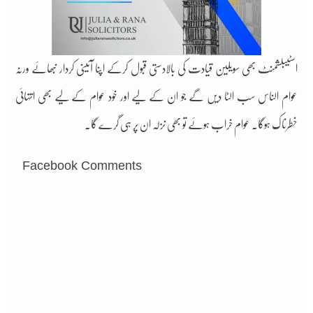
اسٹیبلشمنٹ بھی سویلین قیادت کی بالادستی قبول کرکے اپنا آئینی کردار نبھائے ورنہ
عوام الناس سب الٹا دیں گے جو ان کے لیے اور خود عوام کے لیے بھی انتہائی
خطرناک ہوگا۔ عوام خراب ہوئے تو بھی نزلہ ان پر ہی گرے گا۔
Facebook Comments