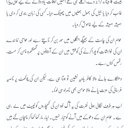
ہیبت کا مینارہ گرا نہ دے، اگلے ہی لمحے انہیں اوقات یاد دلانے کے لیے کوئی پیارا
غائب کر دیا یا جیل کی بھول بھلیوں میں پھینک دیا۔ کسی کی زبان بندی کر دی یا
ہمیشہ ہمیشہ کے لیے خاموش کر دیا۔
عوام ان کی چاہت کے بھیگے جنگلوں میں مور بن کر ناچتے رہے اور عوامی نمائندے
ان کی خواہشات کو پورا کرنے کی کوشش میں ان کے آستانوں پر گھنگھرو پہن کر مست،
رقص کناں رہے۔
دھتکارے جانے والا کافر ہاویہ نشین تو ہوتا ہی ہے، لیکن ان کی چوکھٹ پر ناصیہ
فرسائی کی عزت پانے والا مومن بھی نامراد ہی لوٹا۔
اب ہر طرف لگائی ہوئی نفرت کی یہ آگ خود ان کی کھچاروں کو لپیٹ میں لے رہی
ہے۔ عوام ان کے دھوکے میں آنے کو تیار نہیں۔ لیڈر مار کھا کھا کر پہچان گئے ہیں