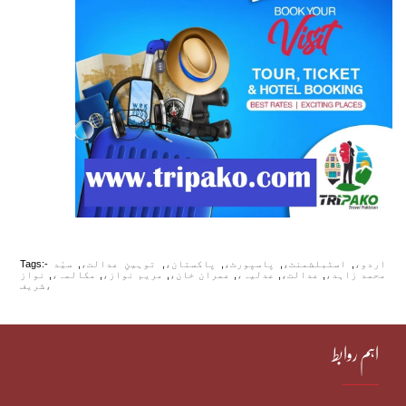
اردو،
,
اسٹبلشمنٹ،
,
پاسپورٹ،
,
پاکستان،
,
توہینِ عدالت،
,
سیّد
Tags:-
محمد زاہد،
,
عدالت،
,
عدلیہ،
,
عمران خان،
,
مریم نواز،
,
مکالمہ،
,
نواز
شریف،
اہم روابط