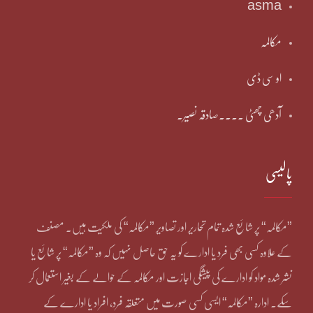
asma
مکالمہ
او سی ڈی
آدھی چھٹی ۔۔۔۔صادقہ نصیر۔
پالیسی
”مکالمہ“ پر شائع شدہ تمام تحاریر اور تصاویر ”مکالمہ“ کی ملکیت ہیں۔ مصنف
کے علاوہ کسی بھی فرد یا ادارے کو یہ حق حاصل نہیں کہ وہ ”مکالمہ“ پر شائع یا
نشر شدہ مواد کو ادارے کی پیشگی اجازت اور مکالمہ کے حوالے کے بغیر استعمال کر
سکے۔ ادارہ ”مکالمہ“ ایسی کسی صورت میں متعلقہ فرد، افراد یا ادارے کے