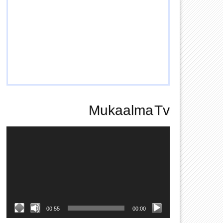
Mukaalma Tv
Video
Player
00:55
00:00