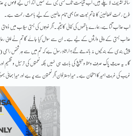
ساتھ تشریف لا چکے ہیں، اب قیامت تک کسی نبی نے نہیں آنا، اس لیے قوموں پر عذا
طرح رحمت للعالمینؐ کا خاتمِ نبوت ہونا بھی تمام عالمین کے لیے باعثِ رحمت ہے۔
اب عذاب آتا ہے، ہمارے ہاتھوں کی کمائی کا نتیجہ۔ اگر غریبوں کی بستی سیلاب میں ڈوب
عذاب بستی کے والی وارثوں کے لیے ہے۔ ان سے سوال کیا جائے گا تم نے اپنی رعایا کو
پیش بندی کے بند کیوں نہ باندھے گئے؟ ارشادِ رسولؐ ہے کہ تم میں سے ہر شخص راع
گا۔ یہ حدیثِ پاک صرف وعظ و تبلیغ کی بابت ہی نہیں بلکہ نعمتوں کی ترسیل و تقسی
غریب کی غربت امیر کا امتحان ہے۔ میرا دسترخوان اگر نعمتون سے پُر ہے اور میرا بھائی بھ