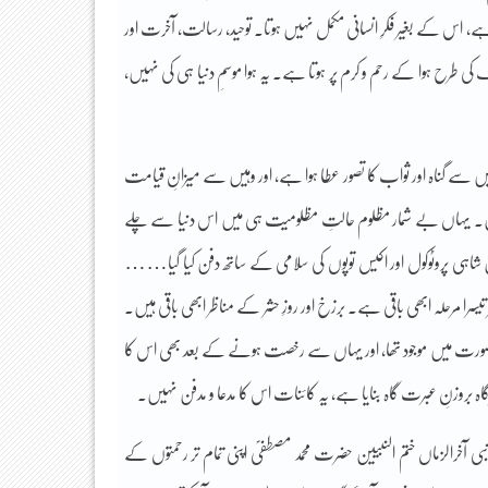
ے، اس کے بغیر فکرِ انسانی مکمل نہیں ہوتا۔ توحید، رسالت، آخرت اور
کی طرح ہوا کے رحم و کرم پر ہوتا ہے۔ یہ ہوا موسمِ دنیا ہی کی نہیں،
وہیں سے گناہ اور ثواب کا تصور عطا ہوا ہے، اور وہیں سے میزانِ قیامت
تے ہیں۔ یہاں بے شمار مظلوم حالتِ مظلومیت ہی میں اس دنیا سے چلے
ہی پروٹوکول اور اکیس توپوں کی سلامی کے ساتھ دفن کیا گیا……
سرا مرحلہ ابھی باقی ہے۔ برزخ اور روزِ حشر کے مناظر ابھی باقی ہیں۔
سی صورت میں موجود تھا، اور یہاں سے رخصت ہونے کے بعد بھی اس کا
اہ بروزنِ عبرت گاہ بنایا ہے، یہ کائنات اس کا مدعا و مدفن نہیں۔
 آخرالزماں ختم النبیین حضرت محمد مصطفیؐ اپنی تمام تر رحمتوں کے