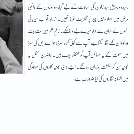
رسیدہ درویش سیّد زادی کی عیادت کے لیے گیا، وہ جوڑوں کے دائمی
مرض میں مبتلا وہیل چیئر پر تشریف فرما تھیں۔ از راہِ آدابِ میزبانی
انہوں نے مہمان سے کہا، میرے لیے دعا کیجیے۔ زعمِ علم میں لت پت
وہ نوجوان کہنے لگا، لگتا ہے آپ سے کوئی گناہ سرزد ہوا ہے جس کی سزا
میں صحت کے یہ مسائل آپ کو بھگتنا پڑے ہیں۔ حاضرینِ محفل یہ
تجزیہ سن کر انگشت بدندان رہ گئے۔ ایسے دینی تجزیہ کاروں کی موجودگی
میں افسانہ نگاروں کی کیا ضرورت ہے!