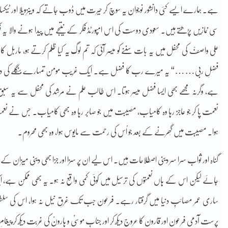
ہے۔ ہمارے ایسے کئی دانشور نوجوان یہ سوچ کر حیرت میں ڈوب جاتے کہ وینزویلا اور ٹیک
سی نمازیں پڑھتے ہیں۔ سعودی دوست کی اس امپورٹڈ فکر کے نتیجے میں پیدا ہونے والا
علی واصفؒ کی محفل میں یہ بات سننے کو میسر آئی کہ تم لوگ یہ کیا ظلم کرتے ہو، ماربل ک
فضلِ ربی……“ یہ میرے رب کا فضل ہے۔ ایک غریب مومن تمہارے بنگلے کی دیوار کے
ہے، وگرنہ مجھے بھی ایسا فضل میسر ہوتا۔ اس طالب علم نے مرشد کی محفل سے یہ سب
نعمت پا کر جو عاجز رہا وہ کامیاب، مصیبت میں جو صابر رہا وہ بھی کامیاب۔ جس نے نعمت کو اپنے
ہوا۔ مصیبت میں گِھرنے کے بعد جو اُس کی رحمت سے مایوس ہوا، وہ بھی محروم۔
گناہ اور ثواب سرا سر دینی اصطلاحات ہیں۔ اس لیے ان پر سزا اور جزا بھی دینی میزان 
جائے لیکن اس کے ہاں نعمتوں کی ترسیل میں کوئی کمی واقع نہ ہو۔ یہ بھی ممکن ہے، 
ساری عمر مصائبِ دنیا میں گرفتار رہے۔ فرعون جب تک غرقِ نیل نہ ہوا، اس کی سلطن
پرست آدمی فرعون اور قارون کا عروج دیکھ کر اور جنابِ موسیٰؑ و ہارونؑ کی غربت دیکھ کر پیغام