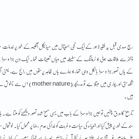
ڈاکٹر سے ملاقات ہوئی جو ٹریننگ کے سلسلے میں وہاں تعینات تھا۔ ایک دن جزا و س
کے ہاں تصورِ جزا و سزا بالکل وہی تھا، جو ہمارے ہاں ظاہر پرستوں میں رائج ہے، یعنی
تنگدستی اور بیماری میں مبتلا ہے
ہیں۔
تاریخ کا ورق پلٹیں تو ہمیں جزا و سزا کے باب میں یہی مسخ شدہ تصور دیکھنے کو ملتا ہے۔ بادش
سند کے طور پر پیش کیا اور انبیاء کی سیاحت و غربت کو خدا کی عدم رضا پر محمول کیا۔ خوشح
چل چلاؤ میں فرشتے ہمراہ چلتے ہوئے نظر آنے چاہئیں اور چاہیے تھا کہ زمین کے خ