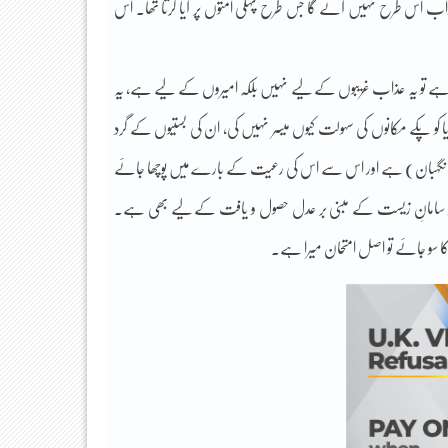
ب اس طرح نہیں آئے گا جس طرح پہلی امتوں پر آیا کرتا تھا۔ اس
تی ہے تو یہ عذاب غریبوں کے لیے نہیں بلکہ امیروں کے لیے ہے، یہ
 پکے مکانوں کی سہولت کیوں میسر نہیں کی، ان کی بستیوں کے گرد
ی (نگہبان) ہے اور اس سے اس کی رعیت کے بارے میں پوچھا جائے
م اور سامانِ زیست کے مبنی بر عدل حصول و یافت کے لیے بھی ہے۔
وکا سو جائے تو اصل امتحان میرا ہے۔