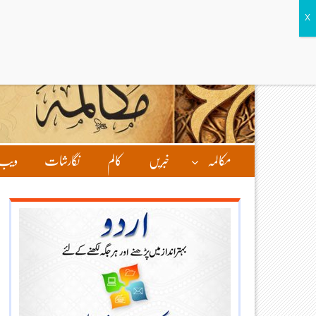
مکالمہ
خبریں
کالم
نگارشات
ویب 