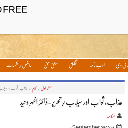
ٹی وی
ادب نامہ
انگلش
مشق سخن
سائنس/ نفسیات
صفحہ اول
/
کالم
/
عذاب، ثواب اور سیلاب/تح
عذاب، ثواب اور سیلاب/تحریر-ڈاکٹر اظہر وحید
مکالمہ
14 September 2022ء