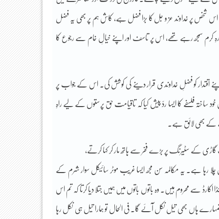
 کہ اس شخص پر خداوند عز و جل کا بڑا فضل ہے، کاش ہم پر بھی یہ فضل
رہِ کرم سمجھ رہے تھے، اس پر تاسف اور اپنے خیالِ خام سے رجوع کا
 اقتدار کو فضلِ خداوندی قرار دینے کی کوشش کی۔ اس کے جواب پر
ساختہ فلسفے کا ایسا ردّ پیش کیا کہ تاقیامت حق پرستوں کے لیے راہِ
نے کے بھی لائق ہے۔
اڑی کے سٹیرنگ پر بڑے فخر سے ہاتھ مار کر کہا کرتے،
چلا رہا ہے۔ یہ مکالمہ سن مجھ ایسا غریب موٹر سائیکل سوار شرم کے
 اکارڈ سے محروم ہیں۔ وہ باتوں باتوں میں ہمیں جتلا دیا کرتا کہ تم اس
تمہارے ہاں بھی تیل نکل آئے گا۔ فی الحال تو ہمارا تیل ہی نکل رہا