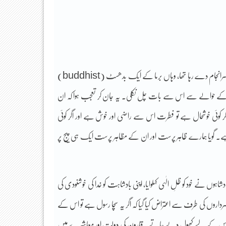
ربع صدی قبل یہ فقیر لاہور کے ایک نجی ہسپتال میں میڈیکل آفیسر کے طور پر خدمات سرانجام دے رہا تھا، وہاں برما کے ایک بدھسٹ (buddhist)
زا کے حوالے سے اس سے بات چل نکلی۔ یہ جان کر تعجب ہوا کہ ان
 اگر کوئی خوشحال ہے تو فطرت اس سے راضی اور خوش ہے اور اگر کوئی
 تو مدر نیچر (mother nature) اس سے ناخوش ہے۔ گویا ہمارے ظاہر پرست اور ان کے مظاہر پرست ایک ہی پیج پر
اہوں نے خود کو ظلِ الٰہی کہلوایا، اپنی بادشاہت کو خدا کی خوشنودی کی
ال سرداروں کی طرف سے اعتراض کیا گیا کہ اگر یہ سچا رسول ہے تو اس کے
زانے اس کے لیے کھول دیے جاتے۔ قارون کی دولت اور معاشرے میں