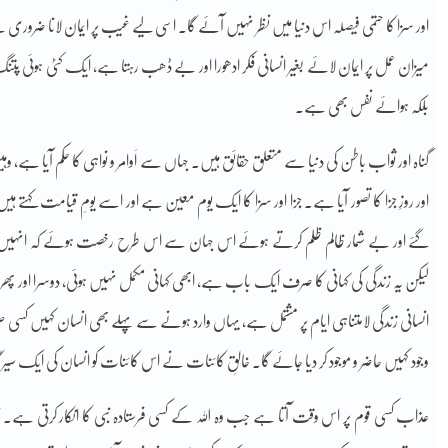
اور سزا کا حتمی فیصلہ اس دنیا میں نظر نہیں آئے گا۔ اسی لیے غیب پر ایمان لانا ضروری ہ
میزان عمل پر ایمان لائے بغیر انسانی فکر ادھورا اور بے ڈھب رہتا ہے، ایک کٹی ہوئی پتنگ 
بلکہ ہوائے نفس بھی ہے۔
گناہ اور ثواب باطن کی دنیا سے متعلق حقائق ہیں۔ جہاں سے اَوامر و نواہی کا حکم آیا ہے، 
اور روزِ جزا کا تصور آیا ہے۔ جزا اور سزا کا ایک یوم معین ہے اور اسے یومِ قیامت کہ
گئے اور بے شمار ظالم ظلم کرتے ہوئے اس جہان سے اس طرح رخصت ہوئے کہ انہیں شا
لیکن یہ زندگی کی کہانی کا صرف ایک باب ہے، ابھی کہانی مکمل نہیں ہوئی، دوسرا اور پھر تی
انسانی زندگی لامتناہی ایام پر مشتمل ہے، یہاں وارد ہونے سے پہلے بھی انسان کہیں ک
وجود کہیں حاضر و موجود کر دیا جائے گا۔ خالقِ کائنات نے اس کائنات کو انسان کی ایک سیرگ
عذاب کسی قوم پر اس وقت آتا ہے جب وہ اللہ کے کسی فرستادہ نبی کا انکار کرتی ہے۔ نبی