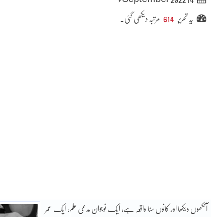
یہ تحریر
614
مرتبہ دیکھی گئی۔
آنکھوں دیکھا اور کانوں سنا واقعہ ہے، ایک نوجوان مدعی علم، ایک عمر