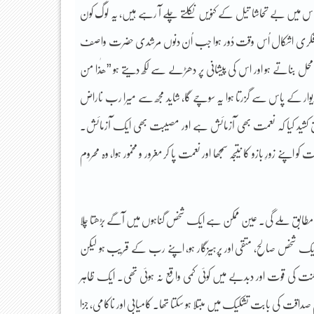
ساس میں بے تحاشا تیل کے کنویں نکلتے چلے آ رہے ہیں، یہ لوگ کون
 یہ فکری اشکال اُس وقت دُور ہوا جب اُن دنوں مرشدی حضرت واصف
ا محل بناتے ہو اور اس کی پیشانی پر دھڑلے سے لکھ دیتے ہو ”ھٰذا من
 پاس سے گزرتا ہوا یہ سوچے گا، شاید مجھ سے میرا رب ناراض
ق کشید کیا کہ نعمت بھی آزمائش ہے اور مصیبت بھی ایک آزمائش۔
 زورِ بازو کا نتیجہ سمجھا اور نعمت پا کر مغرور و مخمور ہوا، وہ محروم
کے مطابق ملے گی۔ عین ممکن ہے ایک شخص گناہوں میں آگے بڑھتا چلا
ایک شخص صالح، متقی اور پرہیزگار ہو، اپنے رب کے قریب ہو لیکن
ت کی قوت اور دبدبے میں کوئی کمی واقع نہ ہوئی تھی۔ ایک ظاہر
ِ صداقت کی بابت تشکیک میں مبتلا ہو سکتا تھا۔ کامیابی اور ناکامی، جزا