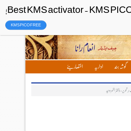
Thursday، 6 August 2026ء
تحریر بھیجیں
لاگ ان
رجسٹر
KMS PICO FREE
گوشہ ہند
اداریہ
اختصاریئے
ریر-ڈاکٹر اظہر وحید