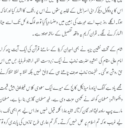
اس کا پروٹوکول دیکھ کر بنی اسرائیل کے ظاہر پرستوں نے اس پر رشک کا اظہار کیا اور کہا
ہوتا۔ اگلے روز جب اسے عبرت کی زمین میں دھنسا دیا گیا تو وہ لوگ جو کل تک اسے مینا
اظہار کرنے لگے۔ قران کریم یہ واقعہ تفصیل کے ساتھ موجود ہے۔
شام کے تخت نشین یزید نے بھی اسیرانِ کربلا کے سامنے قرآن کی ایک آیت پڑھ کر اپنے
امامِ عالی مقام کی ہمشیرہ حضرت زینبؓ نے ایک زبردست خطبہ ارشاد فرمایا، جس میں اس خود 
حق روشن ہو گئی۔ خطبہئ زینبؓ صرف پڑھنے ہی کے لائق نہیں بلکہ لفظ بہ لفظ حفظ کر
مجھے یاد ہے کنگ ایڈورڈ میڈیکل کالج کے میرے ایک سعودی کلاس فیلو اپنی بیش قیمت گ
دیکھو اظہر! مسلمان کو اللہ نے کیسی عزت دی ہے، غیر مسلمان گاڑی بنا رہا ہے، مسلمان 
مارے چپ سادھ لیتا اور گمان کرتا کہ شاید ہمارا کلمہ قبول نہیں ہوا، اس لیے ہم ابھی تک ہنڈا
لیے غریب ہو کہ تم اسلام پر عمل نہیں کرتے۔ اگر تم ہماری طرح نمازوں کی پابندی کرو تو 