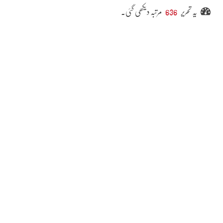
یہ تحریر
636
مرتبہ دیکھی گئی۔