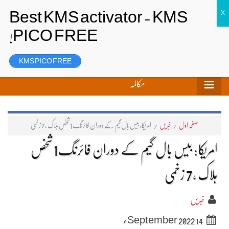
تحریر بھیجیں
لاگ ان
رجسٹر
KMS PICO FREE
مکالمہ
صفحہ اول
/
خبریں
/
امریکا: بیس بال گیم کے دوران فائرنگ1شخص ہلاک ،7 زخمی
امریکا: بیس بال گیم کے دوران فائرنگ1شخص
ہلاک ،7 زخمی
خبریں
14 September 2022ء