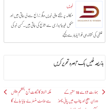
خبریں
مکالمہ پر لگنے والی خبریں دیگر زرائع سے لی جاتی ہیں اور
مکمل غیرجانبداری سے شائع کی جاتی ہیں۔ کسی خبر کی
غلطی کی نشاندہی فورا ایڈیٹر سے کیجئے
بذریعہ فیس بک تبصرہ تحریر کریں
Post
بھارت 17سے 18 ستمبر کے
ملکہ الزبتھ کا تابوت آج بکنگھم پیلس
دوران ستلج اور چناب میں پانی چھوڑ
سے ویسٹ منسٹر لے جایا جائے گا
navigation