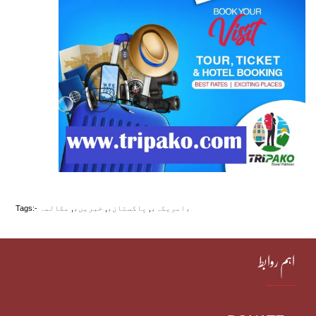
مکالمہ،
امریکہ،
,
پاکستان،
,
خبریں،
,
Tags:-
اہم روابط