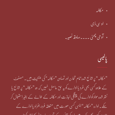
مکالمہ
او سی ڈی
آدھی چھٹی ۔۔۔۔صادقہ نصیر۔
پالیسی
”مکالمہ“ پر شائع شدہ تمام تحاریر اور تصاویر ”مکالمہ“ کی ملکیت ہیں۔ مصنف
کے علاوہ کسی بھی فرد یا ادارے کو یہ حق حاصل نہیں کہ وہ ”مکالمہ“ پر شائع یا
نشر شدہ مواد کو ادارے کی پیشگی اجازت اور مکالمہ کے حوالے کے بغیر استعمال کر
سکے۔ ادارہ ”مکالمہ“ ایسی کسی صورت میں متعلقہ فرد، افراد یا ادارے کے