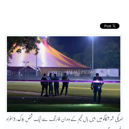
امریکی شہر شکاگو میں بیس بال گیم کے دوران فائرنگ سے ایک شخص ہلاک ،7 افراد