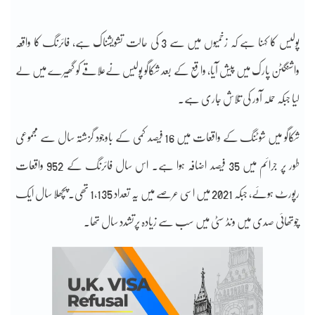
پولیس کا کہنا ہے کہ زخمیوں میں سے 3 کی حالت تشویشناک ہے، فائرنگ کا واقعہ
واشنگٹن پارک میں پیش آیا، واقع کے بعد شکاگو پولیس نےعلاقے کو گھیرے میں لے
لیا جبکہ حملہ آور کی تلاش جاری ہے۔
شکاگو میں شوٹنگ کے واقعات میں 16 فیصد کمی کے باوجود گزشتہ سال سے مجموعی
طور پر جرائم میں 35 فیصد اضافہ ہوا ہے۔ اس سال فائرنگ کے 952 واقعات
رپورٹ ہوئے، جبکہ 2021 میں اسی عرصے میں یہ تعداد 1,135 تھی۔ پچھلا سال ایک
چوتھائی صدی میں ونڈ سٹی میں سب سے زیادہ پرتشدد سال تھا۔