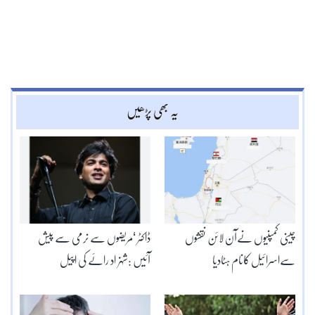
یہ بھی پڑھیں
چینی کمپنیوں نےآن لائن نقشوں
ڈاکٹر ‘مریضوں سے نرمی سے پیش
سےاسرائیل کانام ہٹادیا
آئیں :شہزاد رائے کی اپیل