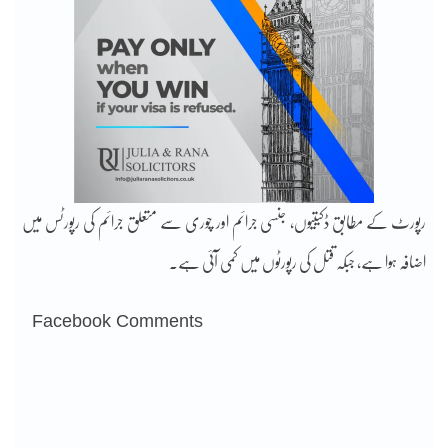
رپورٹ کے مطابق ڈکیتیوں، جنسی جرائم اور چوری سے متعلق جرائم کی رپورٹس میں
اضافہ ہوا ہے، جبکہ قتل کی رپورٹوں میں کمی آئی ہے۔
Facebook Comments