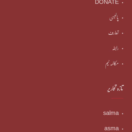
DONATE
پالیسی
تعارف
رابطہ
مکالمہ ٹیم
تازہ تحاریر
salma
asma