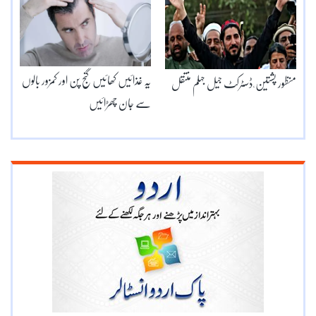
یہ غذائیں کھائیں گنج پن اور کمزور بالوں
منظور پشتین ٗ ڈسٹرکٹ جیل جہلم منتقل
سے جان چھڑائیں