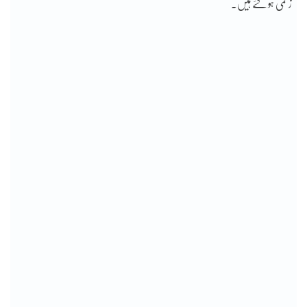
زخمی ہو گئے ہیں۔