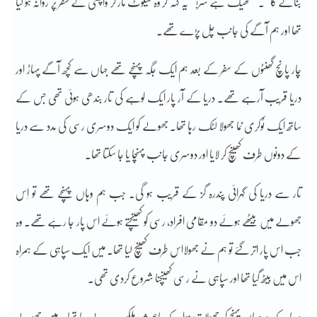
بنائے گا‘‘۔’’ ٹھیک ہے سر!‘‘ یہ کہہ کر وہ سیلوٹ مار کر واپسی کے سفر پر روانہ ہو گیا
تھا اور ہم آگے کی جانب چل پڑے تھے۔
چار پانچ گھنٹوں کے سفر کے بعد ہم ایک جگہ پہنچے تھے جہاں سے کچھ آگے پہاڑ اور
دریا قریب آرہے تھے۔ دریا کے آر پار ایک لوہے کی تار بندھی ہوئی تھی جس کے
ساتھ ایک ٹوکری نما جھولا لٹک رہا تھا۔ جھولے کو ایک دوسری رسی کی مدد سے دریا
کے دونوں طرف کھینچ کر لایا اور دوسری جانب پہنچا یا جا سکتا تھا۔
تار سے دریا کی گہرائی پندرہ گز کے قریب ہو گی۔ جب ہم وہاں پہنچے تھے تو اِس
جھولے میں بیٹھے ہوئے دو مقامی افراد، رسی کو کھینچتے ہوئے اس پار جا رہے تھے۔ وہ
جب اس پار اتر گئے تو ہم نے جھولااس طرف کھینچ لیا تھا۔ میں ایک سپاہی کے ہمراہ
اس میں بیٹھ گیا تھا اور سپاہی نے رسی کھینچنا شروع کردی تھی۔