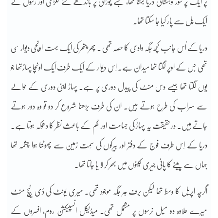
پر ایک پُر شور کوہستانی دریا بہتا تھا، جسے چوڑائی پر باندھے گئے لکڑی اور رسّوں کے
ایک پُل سے پار کیا جا سکتا تھا۔
دریا کے اُس جانب کچھ جگہ وادی کا حصّہ تھی ۔ پھر پتھر کی ایک بہت اونچی دیوار سی
تھی جس کے اوپر لگتا تھا میدان ہے۔ اِس دیوار کے ایک طرف ایک اونچا پہاڑتھا جو
یوں لگتا تھا جیسے دس منٹ کی پیدل دوری پر ہے۔ پہاڑ اپنی دوری کے حوالے
سے سراب کی طرح ہوتے ہیں۔ ان کی طرف بڑھنا شروع کر دو تو وہ دور ہوتے
جاتے ہیں۔ درحقیقت یہ پہاڑ کی جسامت اور حجم کے باعث نظر کا دھوکہ ہوتا ہے۔
دریا کے اِس طرف فوج کے دفتر اور بیرکوں کی سِمت زمین سے پھوٹتا ہوا چشمہ تھا
جہاں سے پینے کا پانی جیری کینوں میں بھر کر لا یا جاتا تھا۔
اگرچہ اپریل کا وسط تھا لیکن برف ہر جگہ موجود تھی۔ میری یونٹ کی ڈی ٹیچ منٹ
میرے علاوہ دو مَیل نرسوں پر مشتمل تھی۔ میڈیکل انسپیکشن روم، افسروں کے