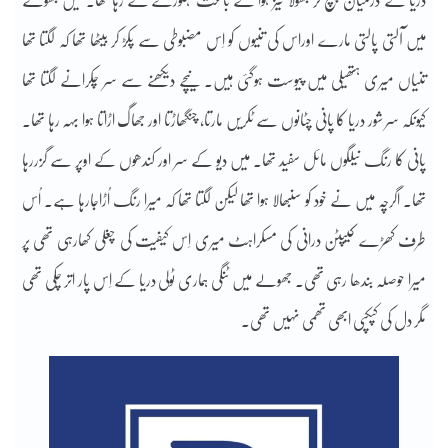
دریا کے درمیان پہنچ کر جھولا تیز ہوا کے باعث ہلکورے لے رہا تھا۔ میں جھولے
میں آلتی پالتی مارے اوراس کی تنیوں کو اِس مضبوطی سے پکڑ کر بیٹھا تھا کہ لگتا تھا
تنیاں میری ہتھیلی میں پیوست ہوگئی ہیں۔ نیچے دیکھنے سے سر چکرانے لگتا تھا
کیونکہ سر شور دریا کا پانی چٹانوں سے ٹکریں مارتا، چنگھاڑتا اور جھاگ اڑاتا ہوا بہہ رہا تھا۔
پانی کا رنگ نیلگوں مائل سفید تھا۔ میں دیو کے سر اور کندھوں کے اوپر سے گزررہا
تھا۔ اگرچہ میں نے خود کو سنبھالا ہوا تھا لیکن لگتا تھا کہ میرا رنگ اُڑاجارہا ہے۔ اُس
طرف کھڑے کیپٹن درانی کی مسکراہٹ میری اِس کیفیت کی چغلی کھارہی تھی پر
میرا حوصلہ بندھا رہی تھی۔ جھولے میں ٹنگی ہماری ٹولی دریا کے اِس پار اتر چکی تھی
مگر دل کی کپکپی ابھی تھمی نہیں تھی۔