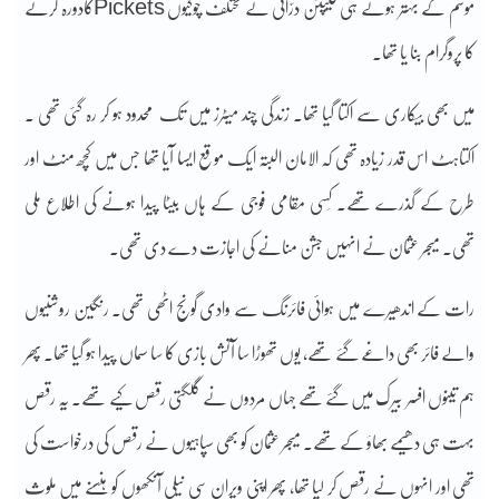
موسم کے بہتر ہوتے ہی کیپٹن درّانی نے مختلف چوکیوں Picketsکادورہ کرنے
کا پروگرام بنا یا تھا۔
میں بھی بیکاری سے اکتا گیا تھا۔ زندگی چند میٹرز میں تک محدود ہو کر رہ گئی تھی ۔
اکتاہٹ اس قدر زیادہ تھی کہ الامان البتہ ایک موقع ایسا آیا تھا جس میں کچھ منٹ اور
طرح کے گذرے تھے۔ کِسی مقامی فوجی کے ہاں بیٹا پیدا ہونے کی اطلاع ملی
تھی۔ میجر عثمان نے انہیں جشن منانے کی اجازت دے دی تھی۔
رات کے اندھیرے میں ہوائی فائرنگ سے وادی گونج اٹھی تھی۔ رنگین روشنیوں
والے فائر بھی داغے گئے تھے، یوں تھوڑا سا آتش بازی کا سا سماں پیدا ہو گیا تھا۔ پھر
ہم تینوں افسر بیرک میں گئے تھے جہاں مردوں نے گلگتی رقص کیے تھے۔ یہ رقص
بہت ہی دھیمے بھاؤ کے تھے۔ میجر عثمان کو بھی سپاہیوں نے رقص کی درخواست کی
تھی اور انہوں نے رقص کر لیا تھا، پھر اپنی ویران سی نیلی آنکھوں کو ہنسنے میں ملوث