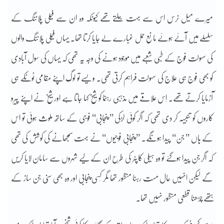
میرے میل نرس اس سے بہت جلتے تھے کیونکہ وہ ان سے فیملی پلاننگ کے
سلسلے میں آئے ہوئے مانع حمل غبارے لے جایا کرتا تھا۔ یہاں فیملی پلاننگ والوں
کی سہولت فوج کے طبّی شعبے میں موجود ہونے کی وجہ یہ تھی کہ یہاں کی سول آبادی
کو بھی فوج ہی علاج کی سہولت فراہم کرتی تھی۔ ویسے تو لوگ اپنے مقامی ٹوٹکے ہی
آزمایا کرتے تھے۔ اِس علاقے میں مذہبی رہنما کو شیخ کہا جاتا ہے اور شیخ نے اپنے پیرو
کاروں کو تنبیہہ کر دی تھی کہ اگر کوئی لڑکی ’’ پنجابی‘‘ فوجی کے ساتھ ملوث ہوئی تو اس
کے ہاں ’’ جن‘‘ پیدا ہونگے۔ ’’ پنجابی فوجیوں‘‘ نے بہت سمجھانے کی کوشش کی تھی
کہ اگر جن پیدا ہوگئے تو وہ ہیلی کاپٹر کی طرح ان کے لیے شہروں سے سامان لایا کریں
گے لیکن انہیں حال مست رہنا منظور تھا مگر کِسی پنجابی اور وہ بھی سنّی جِن ساز کے
ہتھے چڑھنا قطعی منظور نہیں تھا۔