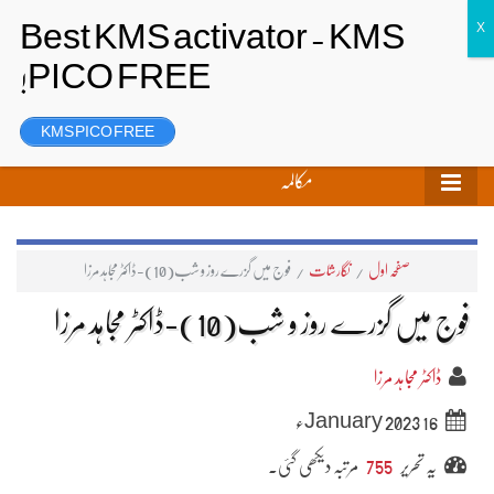
تحریر بھیجیں
لاگ ان
رجسٹر
KMS PICO FREE
مکالمہ
صفحہ اول
/
نگارشات
/
فوج میں گزرے روز و شب(10)-ڈاکٹر مجاہد مرزا
فوج میں گزرے روز و شب(10)-ڈاکٹر مجاہد مرزا
ڈاکٹر مجاہد مرزا
16 January 2023ء
یہ تحریر
755
مرتبہ دیکھی گئی۔