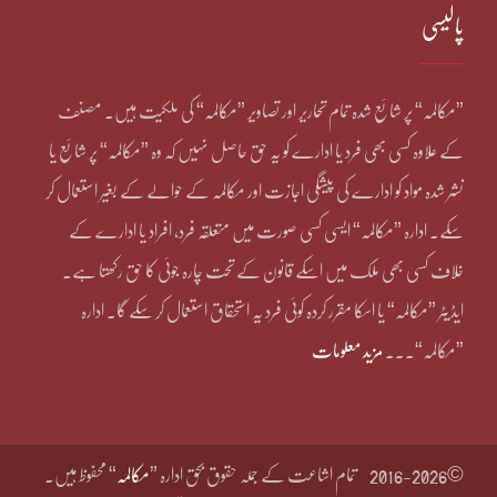
پالیسی
”مکالمہ“ پر شائع شدہ تمام تحاریر اور تصاویر ”مکالمہ“ کی ملکیت ہیں۔ مصنف
کے علاوہ کسی بھی فرد یا ادارے کو یہ حق حاصل نہیں کہ وہ ”مکالمہ“ پر شائع یا
نشر شدہ مواد کو ادارے کی پیشگی اجازت اور مکالمہ کے حوالے کے بغیر استعمال کر
سکے۔ ادارہ ”مکالمہ“ ایسی کسی صورت میں متعلقہ فرد، افراد یا ادارے کے
خلاف کسی بھی ملک میں اسکے قانون کے تحت چارہ جوئی کا حق رکھتا ہے۔
ایڈیٹر ”مکالمہ“ یا اسکا مقرر کردہ کوئی فرد یہ استحقاق استعمال کر سکے گا۔ ادارہ
”مکالمہ“۔۔۔
مزید معلومات
©2016-2026
تمام اشاعت کے جملہ حقوق بحق ادارہ ”
مکالمہ
“ محفوظ ہیں۔