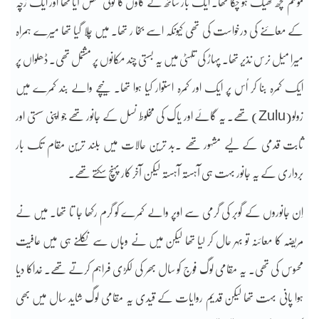
موسم کچھ ٹھیک ہو چکا تھا۔ ایک بار ساتھ کے گاؤں کا کوئی شخص آیا تھا اور ایک زچہ
کے معائنے کی درخواست کی تھی کیونکہ اسے بخا ر تھا۔ میں چلا گیا تھا میرے ہمراہ
میرا میل نرس نذیر تھا۔ پہاڑ کی تلہٹی میں یہ بستی چند مکانوں پر مشتمل تھی۔ ڈھلواں پر
ایک کمرہ بنا کر اُس پر ایک اور کمرہ استوار کیا ہوا تھا۔ نیچے والے بند کمرے میں
زولو(Zulu) تھے۔ یہ گائے اور یاک کی مخلوط نسل کے جانور تھے جو اپنی سستی اور
ثابت قدمی کے لیے مشہور تھے ۔بد ترین حالات میں بلند ترین مقام تک بار
برداری کے یہ جانور بہت ہی آہستہ آہستہ لیکن آخر کار پہنچ سکتے تھے۔
اِن جانوروں کے گوبر کی گرمی سے اوپر والے کمرے کو گرم رکھا جا تا تھا۔ میں نے
مریضہ کا معائنہ تو بہر حال کر لیا تھا لیکن میں نے وہاں سے نکلنے ہی میں عافیت
محسوس کی تھی۔ یہ مقامی لوگ فوج کو سال بھر کی لکڑی فراہم کرتے تھے۔ خداکا دیا
ہوا پانی بہت تھا لیکن قدیم روایات کے قیدی یہ مقامی لوگ شاید سال میں بھی