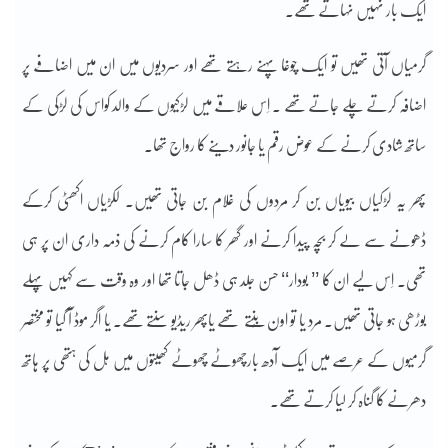
ایک بار نہیں نہاتے تھے۔
گرمیاں آتی تھیں تو ایک چوغا پہنے رہتے تھے اور سردیوں میں ان میں اضافے پر
اضافہ کرتے چلے جاتے تھے ۔ اِس علاقے میں لڑکیوں کے والد کواس کی لڑکی کے
ساتھ شادی کرنے کے عوض رقم یا جانور دینے کا رواج تھا۔
پھر یہ لڑکیاں بیویاں بن کر مردوں کی غلام بن جاتی تھیں۔ لکڑیاں اکھٹی کرکے
ڈھونے سے لے کر بچہ پیدا کرنے اور گھر کا سارا کام کرنے کی ذمہ داری ان پر ہی
تھی۔ اِس لیے ان کا ’’ بودار‘‘ حسن جلد ہی ڈھل جاتا تھا اور وہ وقت سے کہیں پہلے
بوڑھی ہو جاتی تھیں۔ مرد یا تو اون بُنتے تھے یاپھر ریڈیو سنتے تھے۔ یا اگر موڈ آ گیا تو مختصر
گرمیوں کے عرصے میں ایک آدھ بارچھوٹے چھوٹے کھیتوں میں ہل کی ہتھی پر ہاتھ
دھرنے کا گناہ کر لیا کرتے تھے۔