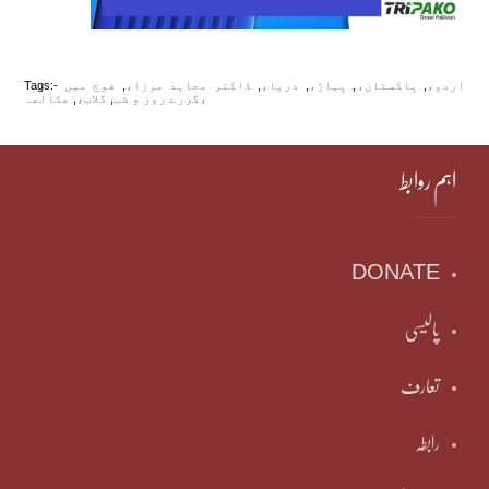
اردو،
,
پاکستان،
,
پہاڑ،
,
دریا،
,
ڈاکتر مجاہد مرزا،
,
فوج میں
Tags:-
مکالمہ،
گزرے روز و شب
,
گلاب،
,
اہم روابط
DONATE
پالیسی
تعارف
رابطہ