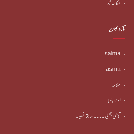
مکالمہ ٹیم
تازہ تحاریر
salma
asma
مکالمہ
او سی ڈی
آدھی چھٹی ۔۔۔۔صادقہ نصیر۔