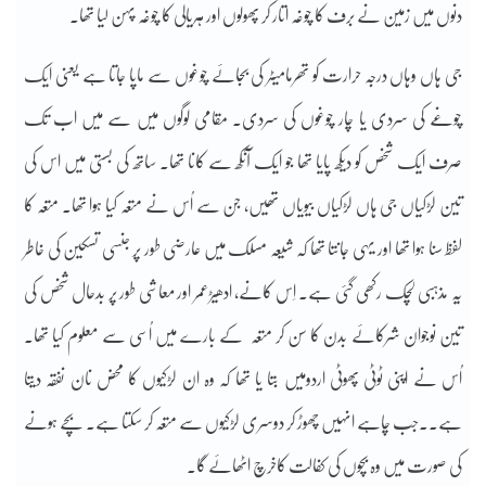
دنوں میں زمین نے برف کا چوغہ اتار کر پھولوں اور ہریالی کا چوغہ پہن لیا تھا۔
جی ہاں وہاں درجہ حرارت کو تھرمامیٹر کی بجائے چوغوں سے ماپا جاتا ہے یعنی ایک
چوغے کی سردی یا چار چوغوں کی سردی۔ مقامی لوگوں میں سے میں اب تک
صرف ایک شخص کو دیکھ پایا تھا جو ایک آنکھ سے کانا تھا۔ ساتھ کی بستی میں اس کی
تین لڑکیاں جی ہاں لڑکیاں بیویاں تھیں، جن سے اُس نے متعہ کیا ہوا تھا۔ متعہ کا
لفظ سنا ہوا تھا اور یہی جانتا تھا کہ شیعہ مسلک میں عارضی طور پر جنسی تسکین کی خاطر
یہ مذہبی لچک رکھی گئی ہے۔ اِس کانے، ادھیڑعمر اور معاشی طور پر بدحال شخص کی
تین نوجوان شرکائے بدن کا سن کر متعہ کے بارے میں اُسی سے معلوم کیا تھا۔
اُس نے اپنی ٹوٹی پھوٹی اردومیں بتا یا تھا کہ وہ ان لڑکیوں کا محض نان نفقہ دیتا
ہے۔۔جب چاہے انہیں چھوڑ کر دوسری لڑکیوں سے متعہ کر سکتا ہے۔ بچے ہونے
کی صورت میں وہ بچوں کی کفالت کاخرچ اٹھائے گا۔