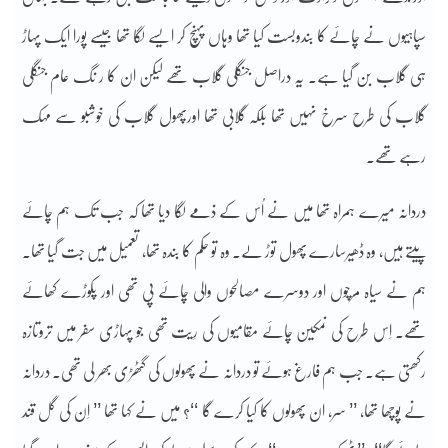
سپاہیوں نے چائے کا بندوبست کیا تھا وہاں پہنچ کر ایسے لگا تھا جیسے پورا ایک پہاڑ
ہی گلاب بن گیا ہے۔ یہ دراصل جنگلی گلاب تھے لیکن ان کا ر نگ عام جنگلی
گلاب کی طرح سرخ نہیں تھا بلکہ گلابی تھا اورپھول گلاب کی خوشبو سے مہک
رہے تھے۔
دردانہ میرے ہمراہ تھا میں نے اُس کے ذمے لگا دیا تھا کہ جب تک ہم چائے
پیتے ہیں، وہ ڈھیرسارے پھول توڑ لے۔ وہ تو حکم کا بندہ تھا، تعمیل میں جت گیا تھا۔
ہم نے سیاہ مرچوں اور دوسرے مصالحوں والی چائے پی تھی اور پکوڑے کھائے
تھے۔ اِس طرح کی نمکین چائے مقامیوں کی رِیت تھی جو پہاڑی سفر میں تروتازہ
رکھتی ہے۔ جب ہم فارغ ہوئے تو دردانہ نے پھولوں کی گٹھڑی بھر لی تھی۔ دردانہ
نے پوچھا تھا، ’’ سر، ان پھولوں کا کیا کرے گا ‘‘؟ میں نے کہا تھا ’’ اِن کی گل قند