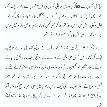
رہائشی کمروں سے 50گز کی دوری پر باقی کمروں کی طرح پتھروں سے بنا ہوا ایک کمرہ
تھا۔ میں اپنے کئی مہینوں کے قیام کے دوران بمشکل ہی دو چار بار وہاں گیا تھا۔
اوّل تو کوئی مریض ہی نہیں ہوتا تھا اور اگر کبھی کِسی کو نزلہ زکام ہو بھی جاتا تو میل نرس
مجھ سے کمرے میں آ کر ہی نسخہ لکھوا لیا کرتے تھے۔
وردی تو گِن کر میں نے تین بار پہنی تھی۔ ایک نئے بریگیڈ کمانڈر کی آمد کے موقع پر،
ایک کور کمانڈر جنرل فیض علی چشتی کے دورے کے موقع پر ایک بار چھٹی پر جاتے
ہوئے۔ میجر عثمان اور کیپٹن درّانی توہرروز وردی پہن کر دفتر میں جا بیٹھا کرتے تھے ۔
وقت ایسے کٹ رہا تھا جیسے منجمد ہو گیا ہو۔ دنیا سے ایسے کٹے ہوئے تھے جیسے
کشتیء نوح کے سوار ہوں۔ زندگی ایک خاص دُھر پر چل رہی تھی۔ صبح کو دردانہ آ کر
بیڈ ٹی پیش کر دیتا تھا۔ پھر نہانے کے لیے ٹب میں گرم پانی بھر دیتا تھا۔ ناشتہ آجاتا
تھا۔