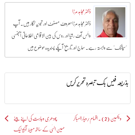
ڈاکٹر مجاہد مرزا
ڈاکٹر مجاہد مرزا معروف مصنف اور تجزیہ نگار ہیں۔ آپ
وائس آف رشیا اور روس کی بین الاقوامی اطلاعاتی ایجنسی
"سپتنک" سے وابستہ رہے۔ سماج اور تاریخ آپکے پسندیدہ موضوع ہیں
بذریعہ فیس بک تبصرہ تحریر کریں
Post
ویکسین (2) ۔ اقسام/وہاراامباکر
چودھری وجاہت کی اپنے بیٹے
حسین الہٰی کے ساتھ مبینہ آڈیو لیک
navigation