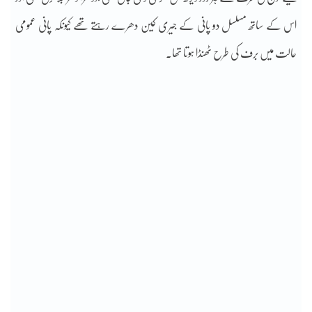
اس کے ساتھ مسلسل دو پانی کے جیری کین دھرے رہتے تھے کیونکہ پانی عمومی
حالت میں برف کی طرح ٹھنڈا ہوتا تھا۔