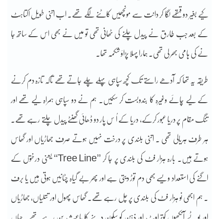
کیے بغیر دو قہقہے لگا کر دانت سے مونچھیں کاٹنے لگے تھے۔ اب اتنی طویل اکتاہٹ
کے بعد جب طارق نے پیدل چلنے کی ٹھانی تھی تو میں نے بھی اس کے ساتھ جا
نے کی ہامی بھر لی تھی۔ ہمارا پہلا پڑاؤ شکمہ تھا۔
طریقہ یہ تھا کہ آدھے راستے تک کچھ سپاہی پہلے چلے جاتے تھے تاکہ تازہ دم کرنے
کے لیے چائے وغیرہ کا بندوبست کر سکیں۔ ہم نے دو سپاہی ہمراہ لیے تھے اور
تنگ مقام پر دریا عبور کرکے، دریا کے اُ س پار دو ڈھائی گھنٹے پیدل چلتے رہے تھے۔
ہر طرف ہریالی تھی ۔ اتنی بلندی پر درخت نہیں ہوتے صرف جھاڑیاں اور گھاس
ہوتے ہیں۔ بارہ ہزار فٹ کی بلندی پر جا کر ’’Tree Line‘‘ یعنی درختوں کے
اگنے کی استعداد ویسے بھی دم توڑ دیتی ہے اور پھر بے گیاہ چٹانیں ہوتی ہیں یا برف
۔ ہم ابھی نو ہزار فٹ کی بلندی پر چل رہے تھے۔ گھاس پھول اور تتلیاں، جھاڑیاں
اور بوٹے آنکھوں کوتراوٹ اور ذہن کو سکون دینے کا باعث بن رہے تھے۔ جہاں