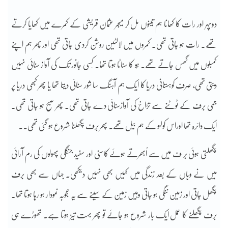
دوپہر اور رات کا کھانا ہم تینوں مل کر میجر عثمان قریشی کے کمرے میں کھایا کرتے
تھے۔ رات ہو جاتی تھی۔ کمروں میں لالٹین روشن کردی جاتی تھی اور پھر ہم اپنے
کمبلوں میں گھس جاتے تھے۔ ہُو کا سناٹا ہوتا تھا۔ کِسی جانور تک کی آواز سنائی نہیں
دیتی تھی، صرف کوہستانی دریا کا ایک ہم آہنگ سا شور سنائی دیتا تھا یا پھر کبھی دریا پر
جمی برف کے ٹوٹنے سے تڑاخ کی آوازسنائی دے جاتی تھی۔ پھر صبح ہو جاتی تھی۔
ایک دائرہ تھا اوراس کولہو کے ہم بیل تھے۔ پھر برف پگھلنا شروع ہو گئی تھی۔۔
پگھلتی ہوئی بر ف میں سے اُبھرتے ہوئے کاسنی اور سفید جنگلی پھولوں کی رم آرائی
میں نے وہاں کے بعد زندگی میں کہیں بھی نہیں دیکھی۔ جہاں سے بھی برف
پگھل جاتی اور زمین ننگی ہو جاتی وہیں زمین کے سینے سے یہ عجوبہ نمودار ہو رہا ہوتا تھا۔
برف پگھلنے کا عمل ایک بار شروع ہو جائے تو پھر بہت تیز ہوتا ہے۔ تھوڑے ہی