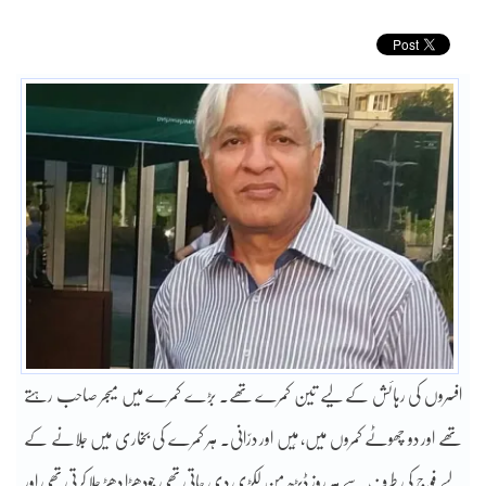
افسروں کی رہائش کے لیے تین کمرے تھے۔ بڑے کمرے میں میجر صاحب رہتے
تھے اور دو چھوٹے کمروں میں, مَیں اور درّانی۔ ہر کمرے کی بخاری میں جلانے کے
لیے فوج کی طرف سے ہر روز ڈیڑھ من لکڑی دی جاتی تھی جودھڑا دھڑ جلا کرتی تھی اور