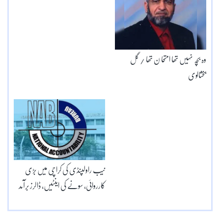
وہ بچہ نہیں تھا امتحا ن تھا / گل
بخشالوی
نیب راولپنڈی کی کراچی میں بڑی
کارروائی، سونے کی اینٹیں، ڈالرز برآمد