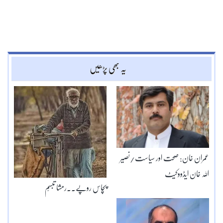
یہ بھی پڑھیں
عمران خان: صحت اور سیاست/نصیر
اللہ خان ایڈووکیٹ
پچاس روپے۔۔رمشا تبسّم