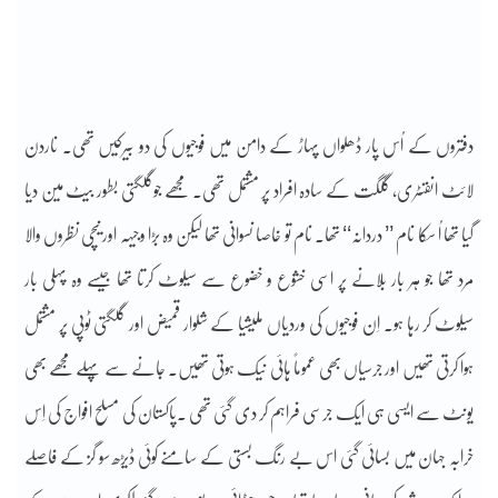
دفتروں کے اُس پار ڈھلواں پہاڑ کے دامن میں فوجیوں کی دو بیرکیں تھی۔ ناردن
لائٹ انفنٹری، گلگت کے سادہ افراد پر مشتمل تھی۔ مجھے جوگلگتی بطور بیٹ مین دیا
گیا تھا اُ سکا نام ’’ دردانہ‘‘ تھا۔ نام تو خاصا نسوانی تھا لیکن وہ بڑا وجیہہ اور نیچی نظروں والا
مرد تھا جو ہر بار بلانے پر اسی خشوع و خضوع سے سیلوٹ کرتا تھا جیسے وہ پہلی بار
سیلوٹ کر رہا ہو۔ اِن فوجیوں کی وردیاں ملیشیا کے شلوار قمیض اور گلگتی ٹوپی پر مشتمل
ہوا کرتی تھیں اور جرسیاں بھی عموماً ہائی نیک ہوتی تھیں۔ جانے سے پہلے مجھے بھی
یونٹ سے ایسی ہی ایک جرسی فراہم کر دی گئی تھی ۔پاکستان کی مسلح افواج کی اِس
خرابہ جہان میں بسائی گئی اس بے رنگ بستی کے سامنے کوئی ڈیڑھ سو گز کے فاصلے