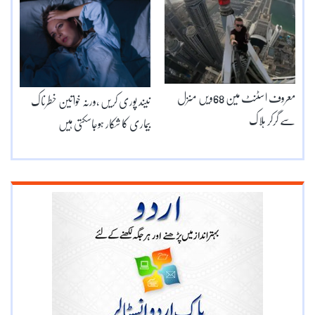
معروف اسٹنٹ مین 68ویں منزل
نیند پوری کریں ،ورنہ خواتین خطرناک
سے گرکر ہلاک
بیماری کا شکار ہوجاسکتی ہیں