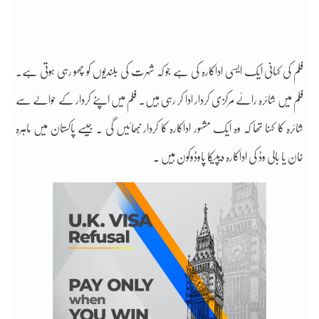
فلم کی کہانی ایک ایسی اداکارہ کی ہے جو کہ شہرت کی بلندیوں کو چھو رہی ہوتی ہے۔
فلم میں شائرہ رائے مرکزی کردار ادا کر رہی ہیں۔ فلم میں اپنے کردار کے حوالے سے
شائرہ کا کہنا تھا کہ وہ ایک مشہور اداکارہ کا کردار نبھائیں گی ۔ جیسے پاکستان میں ماہرہ
خان یا بالی وڈ کی اداکارہ دیپیکا پاوڈوکون ہیں ۔