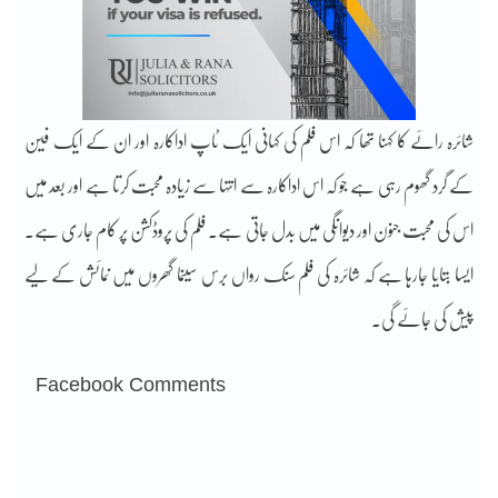
شائرہ رائے کا کہنا تھا کہ اس فلم کی کہانی ایک ٹاپ اداکارہ اور ان کے ایک فین
کے گرد گھوم رہی ہے جو کہ اس اداکارہ سے انتہا سے زیادہ محبت کرتا ہے اور بعد میں
اس کی محبت جنون اور دیوانگی میں بدل جاتی ہے۔ فلم کی پروڈکشن پر کام جاری ہے۔
ایسا بتایا جارہا ہے کہ شائرہ کی فلم سنک رواں برس سینما گھروں میں نمائش کے لیے
پیش کی جائے گی۔
Facebook Comments