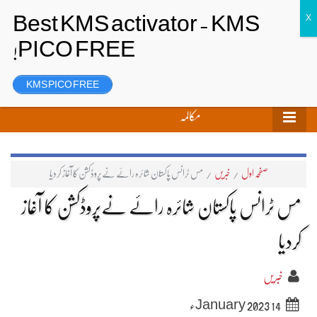
تحریر بھیجیں
لاگ ان
رجسٹر
KMS PICO FREE
مکالمہ
صفحہ اول
/
خبریں
/
مس ٹرانس پاکستان شائرہ رائے نےپروڈکشن کا آغاز کردیا
مس ٹرانس پاکستان شائرہ رائے نےپروڈکشن کا آغاز
کردیا
خبریں
14 January 2023ء