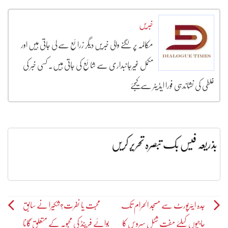
خبریں
مکالمہ پر لگنے والی خبریں دیگر زرائع سے لی جاتی ہیں اور
مکمل غیرجانبداری سے شائع کی جاتی ہیں۔ کسی خبر کی
غلطی کی نشاندہی فورا ایڈیٹر سے کیجئے
بذریعہ فیس بک تبصرہ تحریر کریں
Post
جدہ ایئرپورٹ سے مسجد الحرام تک
محبت یا نفرت؟شکیرا نے سابق
حاجیوں کیلئے مفت شٹل سروس کا
بوائے فرینڈ کی محبوبہ کے متعلق گانا
navigation