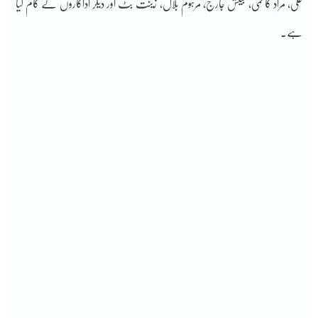
علی، مراد کاظمی، بینش جارج، مرہوم بلال، زینت بٹ اور دیگر اداکاروں نے کام کیا
ہے۔