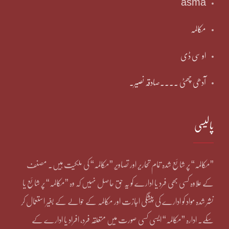
asma
مکالمہ
او سی ڈی
آدھی چھٹی ۔۔۔۔صادقہ نصیر۔
پالیسی
”مکالمہ“ پر شائع شدہ تمام تحاریر اور تصاویر ”مکالمہ“ کی ملکیت ہیں۔ مصنف
کے علاوہ کسی بھی فرد یا ادارے کو یہ حق حاصل نہیں کہ وہ ”مکالمہ“ پر شائع یا
نشر شدہ مواد کو ادارے کی پیشگی اجازت اور مکالمہ کے حوالے کے بغیر استعمال کر
سکے۔ ادارہ ”مکالمہ“ ایسی کسی صورت میں متعلقہ فرد، افراد یا ادارے کے