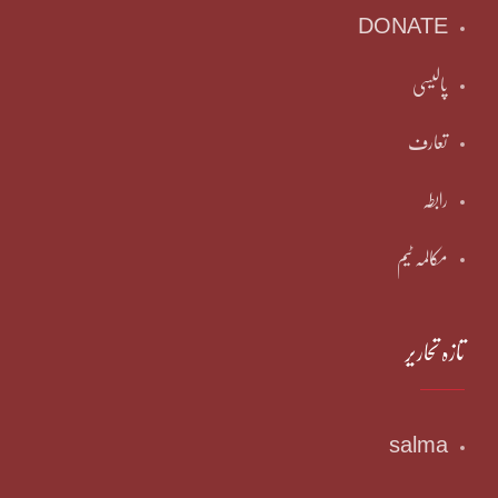
DONATE
پالیسی
تعارف
رابطہ
مکالمہ ٹیم
تازہ تحاریر
salma