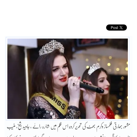
مشہور بھارتی فلمساز وکرم بھٹ کی تحریر کردہ اس فلم میں شائرہ رائے ، جاوید شیخ، منیب