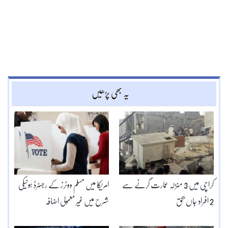
یہ بھی پڑھیں
کراچی میں 3 منزلہ عمارت گرنے سے
امریکا میں مسلم ووٹرز کے رجسٹرڈ ہونیکی
2 افراد جاں بحق
شرح میں غیر معمولی اضافہ