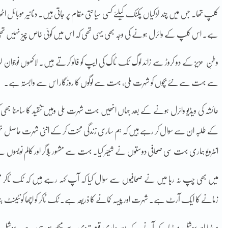
کلپ تھا۔ جس میں چند لڑکیاں پکنک کیلئے کسی سیاحتی مقام پر جاتی ہیں۔ دنانیر موبائل اٹھا ک
ہے۔ اس کلپ کے وائرل ہونے کی وجہ بھی یہی تھی کہ اس میں کوئی خاص چیز نہیں ت
وطنِ عزیز کے دو کروڑ سے زائد لوگ ٹک ٹاک کی ایپ کو فالو کرتے ہیں۔ لاکھوں نوجوان لڑ
سے بہت سے نئے بچوں کو شہرت ملی، بہت سے لوگوں کا روزگار اس سے وابستہ ہے۔
عائشہ کی ویڈیو وائرل ہونے کے بعد جہاں انھیں بہت شہرت ملی وہیں تنقید کا سامنا بھی کرنا
کے طلبہ ان سے سوال کر رہے ہیں کہ ہم ساری زندگی محنت کر کے اتنی شہرت حاصل نہی
انٹرویو ہماری بہت سی صحافی دوستوں نے شیئر کیا۔ بہت سے مشہور بلاگر اور کالم نویسوں 
میں بھی چپ نہ رہا میں نے صحافیوں سے سوال کیا کہ آپ کہہ رہے ہیں کہ ٹک ٹاکر م
زمانے کا ایک آرٹ ہے۔ شہرت اور پیسہ کمانے کا ذریعہ ہے۔ ٹک ٹاکر کو اچھا کونٹینٹ ب
میڈیا اور سوشل میڈیا کے آنے کے بعد ہماری قوم تیزی سے میچور ہو رہی ہے۔ سوشل میڈیا پر