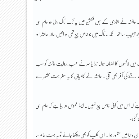
ئی۔ عائشہ نے شادی کے جس فنکشن میں یہ ٹک ٹاک بنایا وہ عام سی
ب سا تھا۔ ٹک ٹاک میں جو خاص چیز تھی وہ انیس سالہ عائشہ اور
میں لاکھوں کا اضافہ ہُوا۔ ندا یاسر نے حسب ِ روایت عائشہ کو سب
ے رشتے کی آفر بھی آئی۔ عائشہ نے کامیابی کا یہ سفر بہت مختصر سے
 ہے کہ اس میں کوئی خاص چیز نہیں۔ ایسا محسوس ہو رہا ہے کہ عام سی
 گئی۔
ی دنیا میں مشہور ہوا۔ اس کلپ کو بھی دیکھا جائے تو یہ بہت عام سا