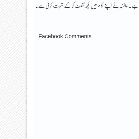
تلف ہے۔ عائشہ نے اپنے کام میں کچھ مختلف کر کے شہرت کمائی ہے۔
Facebook Comments