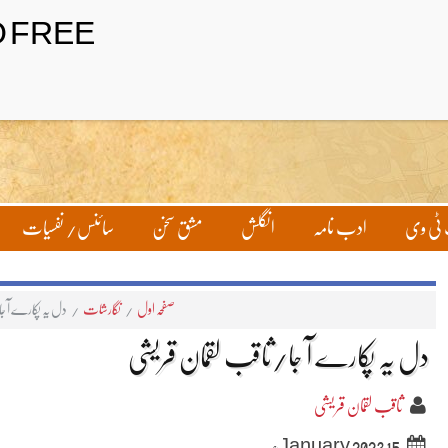
ٹی وی
ادب نامہ
انگلش
مشق سخن
سائنس/ نفسیات
صفحہ اول
/
نگارشات
/
دل یہ پکارے آ جا
دل یہ پکارے آ جا/ثاقب لقمان قریشی
ثاقب لقمان قریشی
15 January 2023ء