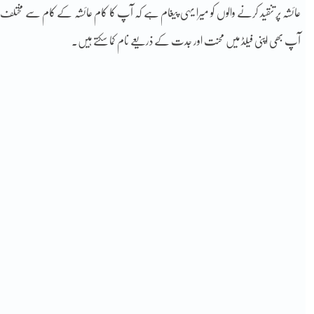
عائشہ پر تنقید کرنے والوں کو میرا یہی پیغام ہے کہ آپ کا کام عائشہ کے کام سے مخ
آپ بھی اپنی فیلڈ میں محنت اور جدت کے ذریعے نام کما سکتے ہیں۔