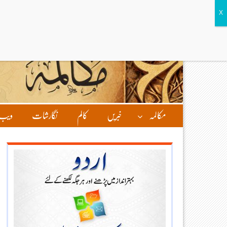
مکالمہ
خبریں
کالم
نگارشات
ویب 