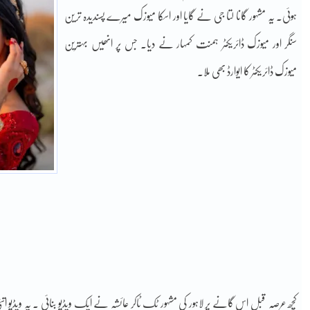
ہوئی۔ یہ مشہور گانا لتا جی نے گایا اور اسکا میوزک میرے پسندیدہ ترین
سنگر اور میوزک ڈائریکٹر ہمنت کمہار نے دیا۔ جس پر انھیں بہترین
میوزک ڈائریکٹر کا ایوارڈ بھی ملا۔
کچھ عرصہ قبل اس گانے پر لاہور کی مشہور ٹک ٹاکر عائشہ نے ایک ویڈیو بنائی ۔ یہ ویڈیو ا