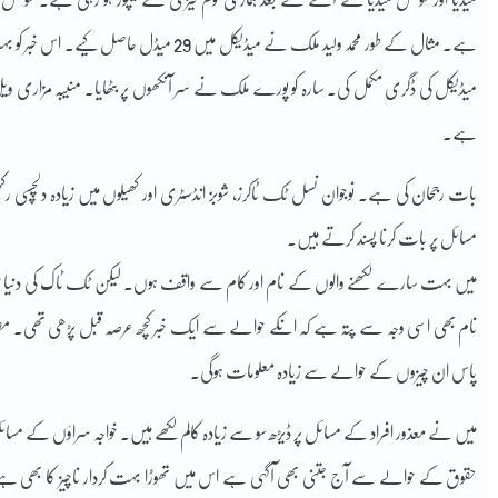
ہے۔ مثال کے طور محمد ولید ملک نے میڈیکل میں
میڈیکل کی ڈگری مکمل کی۔ سارہ کو پورے ملک نے سر آنکھوں پر بٹھایا۔ منیبہ مزاری ویل 
ہے۔
بات رجحان کی ہے۔ نوجوان نسل ٹک ٹاکرز، شوبز انڈسٹری اور کھیلوں میں زیادہ دلچسپی 
مسائل پر بات کرنا پسند کرتے ہیں۔
میں بہت سارے لکھنے والوں کے نام اور کام سے واقف ہوں۔ لیکن ٹک ٹاک کی دنیا میں
نام بھی اسی وجہ سے پتہ ہے کہ انکے حوالے سے ایک خبر کچھ عرصہ قبل پڑھی تھی۔ مط
پاس ان چیزوں کے حوالے سے زیادہ معلومات ہوگی۔
میں نے معذور افراد کے مسائل پر ڈیڑھ سو سے زیادہ کالم لکھے ہیں۔ خواجہ سراؤں کے مسائل 
حقوق کے حوالے سے آج جتنی بھی آگہی ہے اس میں تھوڑا بہت کردار ناچیز کا بھی ہے۔ لی