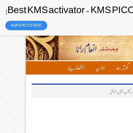
Saturday، 8 August 2026ء
تحریر بھیجیں
لاگ ان
رجسٹر
KMS PICO FREE
گوشہ ہند
اداریہ
اختصاریئے
/ثاقب لقمان قریشی