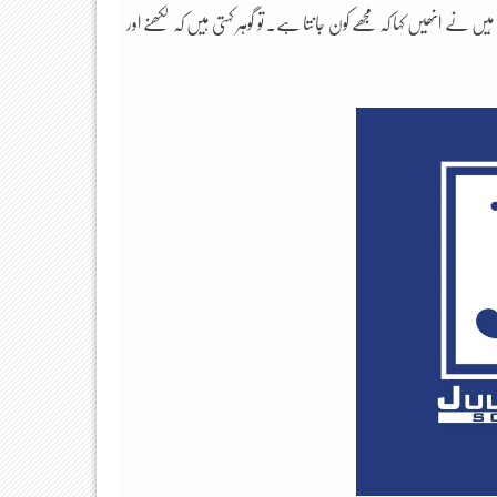
َیں نے انھیں کہا کہ مجھے کون جانتا ہے۔ تو گوہر کہتی ہیں کہ لکھنے اور