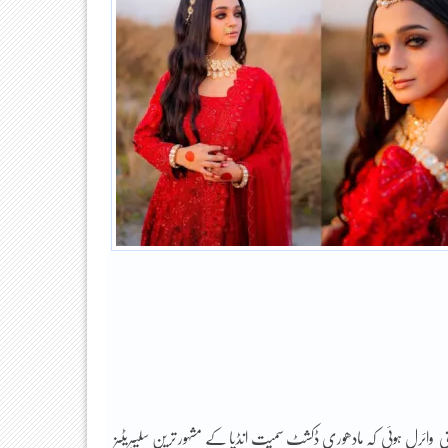
تنی وائرل ہوئی کہ مادھوری ڈکشٹ سمیت انڈیا کے مشہور ترین سلیبریٹیز