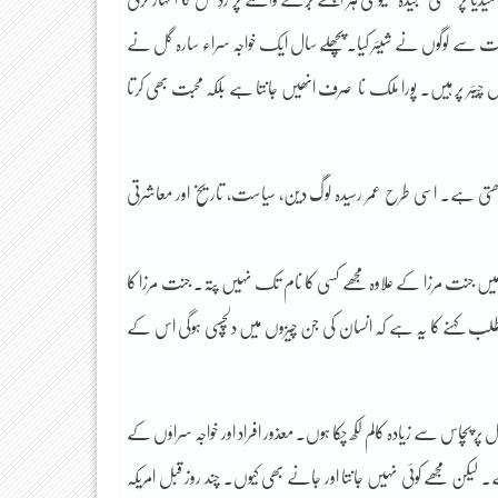
 29 میڈل حاصل کیے۔ اس خبر کو بہت سے لوگوں نے شیئر کیا۔ پچھلے سال ایک خواجہ سراء سارہ گل نے
چیئر پر ہیں۔ پورا ملک نا صرف انھیں جانتا ہے بلکہ محبت بھی کرتا
رکھتی ہے۔ اسی طرح عمر رسیدہ لوگ دین، سیاست، تاریخ اور معاشرتی
 جنت مرزا کے علاوہ مجھے کسی کا نام تک نہیں پتہ۔ جنت مرزا کا
لب کہنے کا یہ ہے کہ انسان کی جن چیزوں میں دلچسپی ہوگی اس کے
پر پچاس سے زیادہ کالم لکھ چکا ہوں۔ معذور افراد اور خواجہ سراؤں کے
کن مجھے کوئی نہیں جانتا اور جانے بھی کیوں۔ چند روز قبل امریکہ