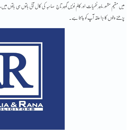
میں مقیم مشہور ماہر نفسیات اور کالم نویس گوہر تاج صاحبہ کی کال آئی باتوں ہی باتوں میں، م
پڑھنے والوں کا بڑا حلقہ آپ کو جانتا ہے۔