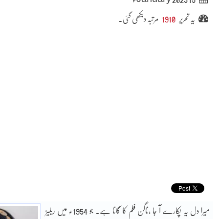
یہ تحریر
1910
مرتبہ دیکھی گئی۔
میرا دل یہ پکارے آ جا ،ناگن فلم کا گانا ہے۔ جو 1954ء میں ریلیز