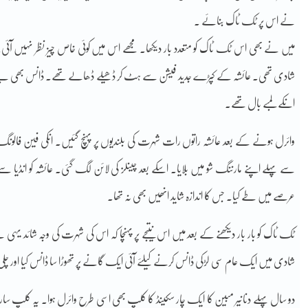
نے اس پر ٹک ٹاک بنائے ۔
میں نے بھی اس ٹک ٹاک کو متعدد بار دیکھا۔ مجھے اس میں کوئی خاص چیز نظر نہیں آ
شادی تھی۔ عائشہ کے کپڑے جدید فیشن سے ہٹ کر ڈھیلے ڈھالے تھے۔ ڈانس بھی بے ترتی
انکے لمبے بال تھے۔
وائرل ہونے کے بعد عائشہ راتوں رات شہرت کی بلندیوں پر پہنچ گئیں۔ انکی فین فالونگ 
سے پہلے اپنے مارننگ شو میں بلایا۔ اسکے بعد چینلز کی لائن لگ گئی۔ عائشہ کو انڈیا س
عرصے میں طے کیا۔ جس کا اندازہ شاید انھیں بھی نہ تھا۔
ٹک ٹاک کو بار بار دیکھنے کے بعد میں اس نتیجے پر پہنچا کہ اس کی شہرت کی وجہ شائد یہی
شادی میں ایک عام سی لڑکی ڈانس کرنے کیلئے آئی ایک گانے پر تھوڑا سا ڈانس کیا اور چلی
دو سال پہلے دنانیر مبین کا ایک چار سکینڈ کا کلپ بھی اسی طرح وائرل ہوا۔ یہ کلپ سار