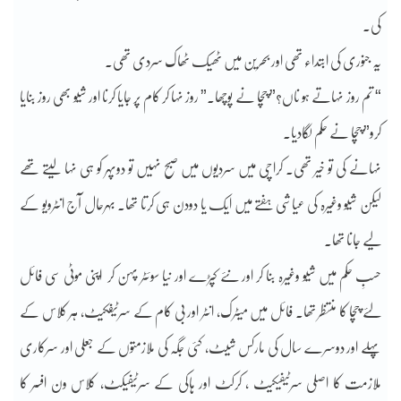
کی۔
یہ جنوری کی ابتداء تھی اور بحرین میں ٹھیک ٹھاک سردی تھی۔
“ تم روز نہاتے ہو ناں؟” چچا نے پوچھا۔” روز نہا کر کام پر جایا کرنا اور شیو بھی روز بنایا
کرو” چچا نے حکم لگادیا۔
نہانے کی تو خیر تھی۔ کراچی میں سردیوں میں صبح نہیں تو دوپہر کو ہی نہا لیتے تھے
لیکن شیو وغیرہ کی عیاشی ہفتے میں ایک یا دودن ہی کرتا تھا۔ بہرحال آج انٹرویو کے
لیے جانا تھا۔
حسبِ حکم میں شیو وغیرہ بنا کر اور نئے کپڑے اور نیا سوئٹر پہن کر اپنی موٹی سی فائل
لئے چچا کا منتظر تھا۔ فائل میں میٹرک، انٹر اور بی کام کے سرٹیفکیٹ، ہر کلاس کے
پہلے اور دوسرے سال کی مارکس شیٹ، کئی جگہ کی ملازمتوں کے جعلی اور سرکاری
ملازمت کا اصلی سرٹیفیکیٹ ، کرکٹ اور ہاکی کے سرٹیفیکٹ، کلاس ون افسر کا