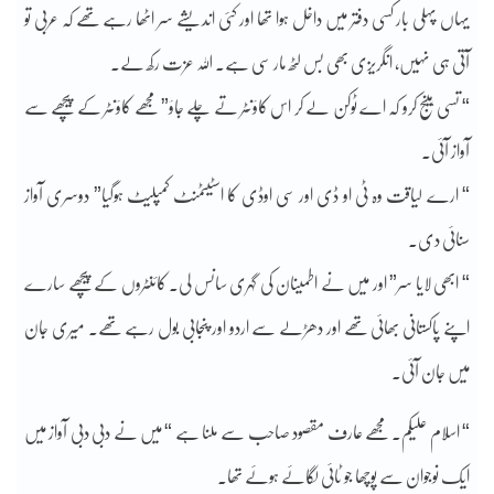
یہاں پہلی بار کسی دفتر میں داخل ہوا تھا اور کئی اندیشے سر اٹھا رہے تھے کہ عربی تو
آتی ہی نہیں، انگریزی بھی بس لٹھ مار سی ہے۔ اللہ عزت رکھ لے۔
“ تسی ہینج کرو کہ اے ٹوکن لے کر اس کاؤنٹر تے چلے جاؤ” مجھے کاؤنٹر کے پیچھے سے
آواز آئی۔
“ ارے لیاقت وہ ٹی او ڈی اور سی اوڈی کا اسٹیٹمنٹ کمپلیٹ ہوگیا” دوسری آواز
سنائی دی۔
“ ابھی لایا سر” اور میں نے اطمینان کی گہری سانس لی۔ کائنٹروں کے پیچھے سارے
اپنے پاکستانی بھائی تھے اور دھڑلے سے اردو اور پنجابی بول رہے تھے۔ میری جان
میں جان آئی۔
“ اسلام علیکم۔ مجھے عارف مقصود صاحب سے ملنا ہے “ میں نے دبی دبی آواز میں
ایک نوجوان سے پوچھا جو ٹائی لگائے ہوئے تھا۔