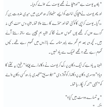
“ بابو یہ یوسف ہے” اور چچا نے مجھے یوسف کے حوالے کردیا۔
اور پھر یوسف نے چچا کی امانت کو ایسے سنبھالا کہ وہ بحرین میں میری ضرورت بن کر
رہ گیا۔ یوسف کراچی کا کوکنی تھا اور منوڑے کا رہنے والا تھا۔شاید دس منٹ بھی نہ
گزرے ہوں کہ مجھے یوں محسوس ہونے لگا کہ شاید ہم بچپن سے ساتھ رہتے آئے
ہیں۔ کچھ دیر بعد ہم گھر سے باہر منامہ کے بازاروں میں گھوم رہے تھے۔ کیوں
گھوم رہے تھے ؟ مجھے ٹھیک سے یاد نہیں۔
البتہ یہ یاد ہے کہ ایک دکان پر رک کر یوسف نے دکاندار سے پوچھا “ رفیق! یہ کتنے کا
دیا؟” دوسری دکان پر دکاندار کو آواز دی “ ہیلو صدیق” تیسری بار وہ کسی دکان والے
کو “حبیبی “ کہہ کر پکار رہا تھا۔
“ یہ تمہارے دوست ہیں کیا؟”
“ کون “