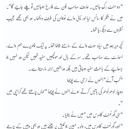
“ دو منٹ رک جائیں۔ عارف صاحب فون سے فارغ ہوجائیں تو چلے جائیے گا”۔
میں نے شکر کا سانس لیا اور ٹائی والے نوجوان کی طرف دیکھا۔ وہ بھی مجھے عجیب
نظروں سے دیکھ رہا تھا۔
کچھ دیر بعد میں سیاہ سوٹ والے کے سامنے بیٹھا تھا۔ یہ ایک چھریرے جسم والے،
اسمارٹ سے صاحب تھے۔ سر کے بال اور مونچھیں سفید تھیں لیکن وہ نہیں جو
بڑھاپے کے باعث سفید ہوجاتی ہیں بلکہ وہ جنہیں نزلہ مار دیتا ہے۔
“ کب آئے” انہوں نے نرمی سے پوچھا
دوچار ادھر اُدھر کی باتیں کرتے ہوئے انہوں نے پوچھا “ کہاں پڑھتے تھے کراچی میں
“۔
“ جی گورنمنٹ کامرس میں “ میں نے بتایا۔
“ اوہ، گورنمنٹ کامرس میں، واہ۔ حسین جو کیش پر بیٹھے ہیں وہ بھی وہیں کے پڑھے