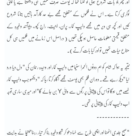
اور پھر جو بات شروع ہوئی تو لگتا تھا کہ یوسف صرف فلمیں ہی دیکھتا ہے یا اپنی
نوکری کرتا ہے۔ اس نے فلموں کے متعلق مجھے بے حد کارآمد باتیں بتانا شروع
کیں اور کچھ ہی دیر میں مجھے دلیپ کمار، پران، اجیت، راج کپور، دیوآنند وغیرہ کے
متعلق قیمتی معلومات حاصل ہو چکی تھیں ( دراصل اس زمانے میں فلمیں ہی کل
متاع حیات تھیں تو اور کیا بات کرتے)۔
نتیجہ یہ ہوا کہ شام کو ہم دونوں الحمرا سنیما میں دلیپ کمار اور وحیدہ رحمان کی “ دل دیا درد
لیا “دیکھ رہے تھے۔ دوران فلم بھی یوسف مجھے آگاہ کرتا رہا کہ “ دیکھو جب دلیپ کمار
غصے میں ہوگا تو اس کی پیشانی پر رگوں سے وائی Y بن جائے گا” اور میری ساری توجہ
اب دلیپ کمار کی پیشانی پر تھی۔
۔۔۔۔۔۔۔۔۔۔۔۔
“ صبح جلدی اٹھنا اور اچھی طرح سے نہا دھو کر شیو وغیرہ بنا کر تیار رہنا” چچا نے ہدایت