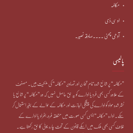
مکالمہ
او سی ڈی
آدھی چھٹی ۔۔۔۔صادقہ نصیر۔
پالیسی
”مکالمہ“ پر شائع شدہ تمام تحاریر اور تصاویر ”مکالمہ“ کی ملکیت ہیں۔ مصنف
کے علاوہ کسی بھی فرد یا ادارے کو یہ حق حاصل نہیں کہ وہ ”مکالمہ“ پر شائع یا
نشر شدہ مواد کو ادارے کی پیشگی اجازت اور مکالمہ کے حوالے کے بغیر استعمال کر
سکے۔ ادارہ ”مکالمہ“ ایسی کسی صورت میں متعلقہ فرد، افراد یا ادارے کے
خلاف کسی بھی ملک میں اسکے قانون کے تحت چارہ جوئی کا حق رکھتا ہے۔