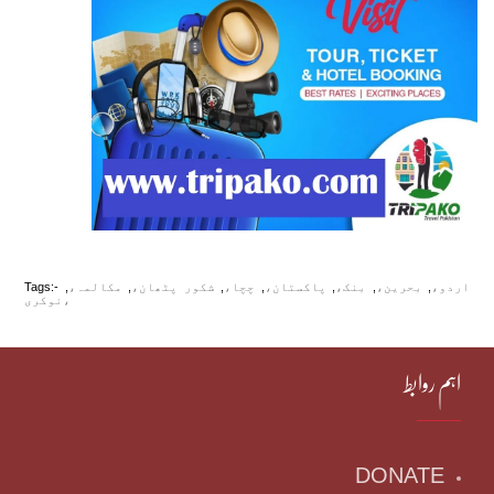
اردو،
,
بحرین،
,
بنک،
,
پاکستان،
,
چچا،
,
شکور پٹھان،
,
مکالمہ،
,
Tags:-
نوکری،
اہم روابط
DONATE