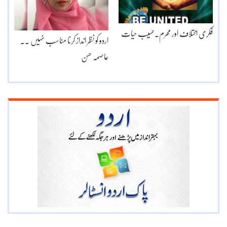
فکری اختلاف اور محرم۔حسیب حیات
اردو کو نظر انداز کرنا مناسب نہیں .۔
عاصمہ حسن