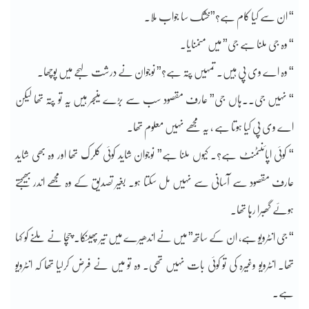
“ ان سے کیا کام ہے؟”خشک سا جواب ملا۔
“ وہ جی ملنا ہے جی” میں منمنایا۔
“ وہ اے وی پی ہیں۔ تمہیں پتہ ہے؟” نوجوان نے درشت لہجے میں پوچھا۔
“ نہیں جی۔۔ہاں جی” عارف مقصود سب سے بڑے منیجر ہیں یہ تو پتہ تھا لیکن
اے وی پی کیا ہوتا ہے ، یہ مجھے نہیں معلوم تھا۔
“ کوئی اپائنٹمنٹ ہے؟۔ کیوں ملنا ہے” نوجوان شاید کوئی کلرک تھا اور وہ بھی شاید
عارف مقصود سے آسانی سے نہیں مل سکتا ہو۔ بغیر تصدیق کے وہ مجھے اندر بھیجتے
ہوئے گھبرا رہا تھا۔
“ جی انٹرویو ہے، ان کے ساتھ” میں نے اندھیرے میں تیر پھینکا۔ چچا نے ملنے کو کہا
تھا۔ انٹرویو وغیرہ کی تو کوئی بات نہیں تھی۔ وہ تو میں نے فرض کرلیا تھا کہ انٹرویو
ہے۔