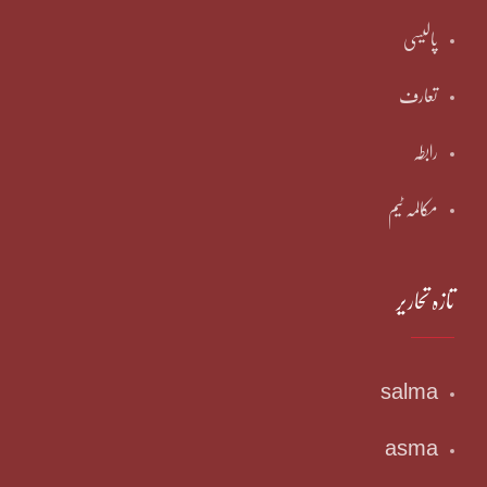
پالیسی
تعارف
رابطہ
مکالمہ ٹیم
تازہ تحاریر
salma
asma