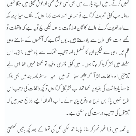
نہیں کرتے۔ میں اپنے بارے میں کبھی کسی خوش فہمی اورخوش گمانی میں مبتلا نہیں
رہتا۔ جب کوئی تعریف کرتا ہے تو اندر ہی اندر بہت ڈرتا ہوں کہ مالک میرا پردہ رکھ
لےاور تعریف کرنے والے کا گمان غلط ثابت نہ ہو۔ لیکن سچ تو یہ ہے کہ واقعات تو
مجھے بہت اچھی طرح سے یاد رہتے ہیں۔ یوں لگتا ہے کہ آنکھوں کے سامنے وہی
فلم چل رہی ہے لیکن ان کا تسلسل اور ترتیب ٹھیک سے یاد نہیں رہتی۔ اس
سلسلے میں اکثر گڑبڑ کر جاتا ہوں۔ میں کوئی ڈائری وغیرہ تو لکھتا نہیں تھا اس لیے
تاریخیں اور واقعات اکثر آگے پیچھے ہوجا تے ہیں۔ میرے سفر نامہ ہند میں بھی جو کہ
خالصتاً یادداشت کی بنیاد پر لکھا تھا، اب نظر ثانی کرتا ہوں تو کچھ واقعات کی ترتیب اس
طرح نہیں پاتا جس طرح وہ وقوع پذیر ہوئے۔ اب الحمدللّٰہ ایسے ذرائع میسر ہیں کہ
تاریخوں کی ترتیب درست کی جا سکتی ہے۔
یہ قصّہ میں ذرا ٹھہر ٹھہر کر سنانا چاہتا تھا لیکن کل کی قسط کے بعد کچھ باتیں کھٹکتی