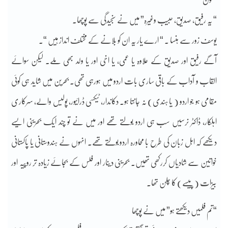
“ یہ رفیق، صدیق، حبیب وغیرہ” میں نے سنجیدگی سے پوچھا۔
یوسف زور سے ہنسا ۔ “ ارے یار یہ ان کو بلانے کے مختلف انداز ہیں “۔
آگے رفیق اور صدیق کے علاوہ یا عمی، یا اخی اور یا ولد بھی ملے۔ لیکن سوائے
القاب و آداب کے باقی ساری بات اردو میں ہورہی تھی۔ بحرین میں شاید ہی کوئی
مقامی ہو جو اردو ( یا ہندی) نہ جانتا ہو۔ دکاندار، ٹیکسی ڈرائیور، پولیس والے، سرکاری
اہلکار، ڈاکٹر نرسیں سب ہی اردو بولتے تھے اور میں نے تو چند ایک بحرینی ایسے
دیکھے کہ اہل زبان کی طرح با محاورہ اردو بولتے تھے۔ انہوں نے ہندوستانی یا پاکستانی
خواتین سے شادیاں کررکھی تھیں۔ بحرینی دینار اور فلس کے بجائے زیادہ تر روپیہ اور
بیزات ( پیسے) کا چلن تھا۔
“تم فلمیں دیکھتے ہو” میں نے پوچھا