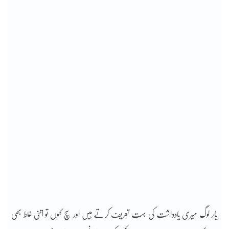
یار لوگ میری یادداشت کی بہت تعریف کرتے ہیں اور سچ کہوں تو اتنی غلط بھی