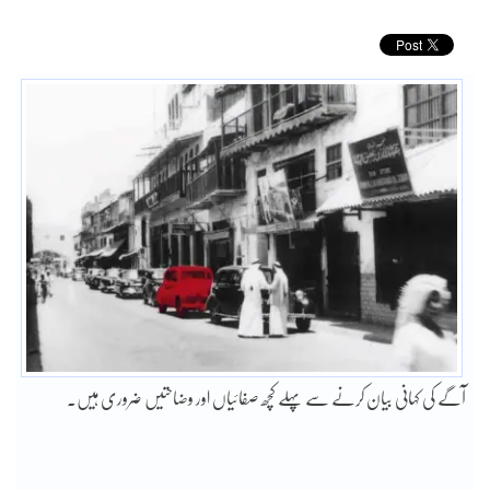
آگے کی کہانی بیان کرنے سے پہلے کچھ صفائیاں اور وضاحتیں ضروری ہیں۔