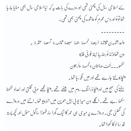
نئے اسلامی سال کی چھٹی تھی اور مزے کی بات یہ کہ نیا اسلامی سال بھی منایا جارہا
تھا تو نو اور دس محرم کو عاشورہ کی چھٹی بھی تھی۔
۔۔۔۔۔۔۔۔۔
واحد اثنين ثلاثة اربعة خمسة ستة سبعة ثمانية تسعة عشرة ۔
ون تھاؤزنڈ ٹو ہنڈریڈ اینڈ فورٹی فائیو
لکھو۔۔۔ألف ومائتان وخمسة وأربعون
چچا بولتے جارہے تھے اور میں لکھ رہا تھا۔
ہفتے کی صبح میں اور چچا ڈرائنگ روم میں بیٹھے تھے۔ چچا مجھے عربی گنتی اور اعداد لکھنا
سکھا رہے تھے۔ اگلے دن میرا یو بی ایل بحرین میں انٹرویو تھا۔ اتنے میں دروازے
کی گھنٹی بجی۔ دروازے پر میری ہی عمر کا ایک گورا سا،تھوڑا سا گول مٹول اور کچھ پستہ
قد سا لڑکا کھڑا تھا۔