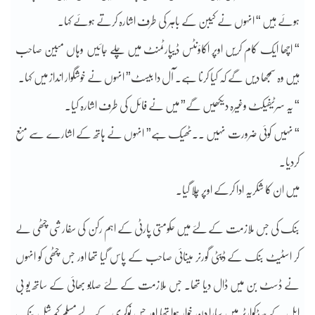
ہوئے ہیں “ انہوں نے کیبن کے باہر کی طرف اشارہ کرتے ہوئے کہا۔
“ اچھا ایک کام کریں اوپر اکاؤنٹس ڈیپارٹمنٹ میں چلے جائیں وہاں مبین صاحب
ہیں وہ سمجھا دیں گے کہ کیا کرنا ہے۔ آل دا بیسٹ” انہوں نے خوشگوار انداز میں کہا۔
“ یہ سرٹیفیکٹ وغیرہ دیکھیں گے” میں نے فائل کی طرف اشارہ کیا۔
“ نہیں کوئی ضرورت نہیں ۔۔ٹھیک ہے” انہوں نے ہاتھ کے اشارے سے منع
کردیا۔
میں ان کا شکریہ ادا کرکے اوپر چلا گیا۔
بنک کی جس ملازمت کے لئے میں حکومتی پارٹی کے اہم رکن کی سفارشی چٹھی لے
کر اسٹیٹ بنک کے ڈپٹی گورنر مینائی صاحب کے پاس گیا تھا اور جس چٹھی کو انہوں
نے ڈسٹ بن میں ڈال دیا تھا۔ جس ملازمت کے لئے صابو بھائی کے ساتھ یو بی
ایل کے ہیڈکوارٹر میں سارا دن خوار ہوا تھا اور جس نوکری کے لیےمسلم کمرشل بنک