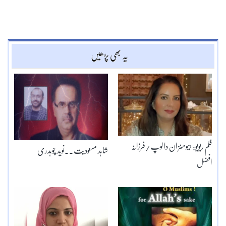
یہ بھی پڑھیں
فلم ریویو: ہیومنز ان دا لوپ/فرزانہ
شاہد مسعودیت۔۔نوید چوہدری
افضل