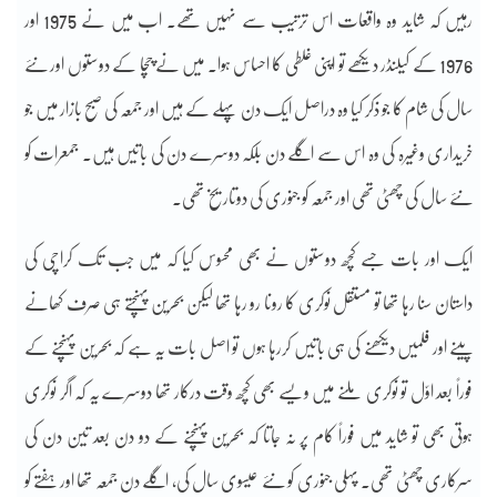
رہیں کہ شاید وہ واقعات اس ترتیب سے نہیں تھے۔ اب میں نے 1975 اور
1976 کے کیلنڈر دیکھے تو اپنی غلطی کا احساس ہوا۔ میں نے چچا کے دوستوں اور نئے
سال کی شام کا جو ذکر کیا وہ دراصل ایک دن پہلے کے ہیں اور جمعہ کی صبح بازار میں جو
خریداری وغیرہ کی وہ اس سے اگلے دن بلکہ دوسرے دن کی باتیں ہیں۔ جمعرات کو
نئے سال کی چھٹی تھی اور جمعہ کو جنوری کی دوتاریخ تھی۔
ایک اور بات جسے کچھ دوستوں نے بھی محسوس کیا کہ میں جب تک کراچی کی
داستان سنا رہا تھا تو مستقل نوکری کا رونا رو رہا تھا لیکن بحرین پہنچتے ہی صرف کھانے
پینے اور فلمیں دیکھنے کی ہی باتیں کررہا ہوں تو اصل بات یہ ہے کہ بحرین پہنچنے کے
فوراً بعد اوّل تو نوکری ملنے میں ویسے بھی کچھ وقت درکار تھا دوسرے یہ کہ اگر نوکری
ہوتی بھی تو شاید میں فوراً کام پر نہ جاتا کہ بحرین پہنچنے کے دو دن بعد تین دن کی
سرکاری چھٹی تھی۔ پہلی جنوری کو نئے عیسوی سال کی، اگلے دن جمعہ تھا اور ہفتے کو