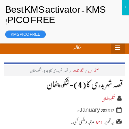
تحریر بھیجیں
لاگ ان
رجسٹر
KMS PICO FREE
مکالمہ
صفحہ اول
/
نگارشات
/
قصّہ شہر بدری کا(4)-شکور پٹھان
قصّہ شہر بدری کا(4)-شکور پٹھان
شکور پٹھان
17 January 2023ء
یہ تحریر
641
مرتبہ دیکھی گئی۔