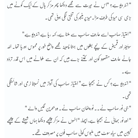
“ انٹر ویو ہے؟ “اس نے حیرت سے مجھے دیکھا پھر مڑ کر ہال کے ایک کونے میں
بڑی سی میز کی طرف مڑا۔میز پر منیجر کی تختی لگی ہوئی تھی۔
“ امتیاز صاحب اسے عارف صاحب سے ملنا ہے، کہہ رہا ہے انٹرویو ہے”
سوئیٹر اور قمیض کے نیچے بغلوں میں بہتا پسینہ مجھے واضح طور پر محسوس ہورہا تھا۔ اللہ
جانے عارف مقصود کون اور کتنے بڑے ہیں کہ ان سے ملوانے میں اس قدر تردّد
ہے۔
“ انٹرویو ہے؟ کس نے بھیجا ہے” امتیاز صاحب کی آواز میں نسبتًا نرمی اور شائستگی
تھی۔
“ جی نور صاحب نے۔۔ نور پٹھان صاحب نے۔ وہ بحرین گیس والے “
“ اوہ نور بھائی نے بھیجا ہے، اچھا، “ انہوں نے مڑ کر پیچھے دیکھا جہاں شیشے کے پیچھے
کیبن میں سیاہ سوٹ میں ملبوس کوئی صاحب فون پر مصروف تھے۔