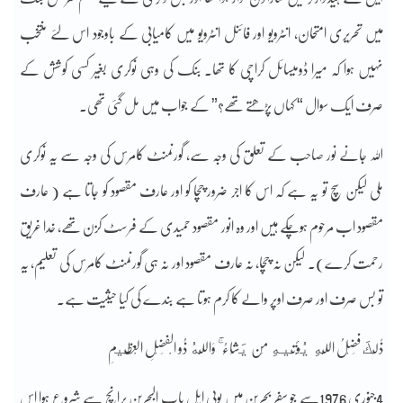
میں تحریری امتحان، انٹرویو اور فائنل انٹرویو میں کامیابی کے باوجود اس لئے منتخب
نہیں ہوا کہ میرا ڈومیسائل کراچی کا تھا۔ بنک کی وہی نوکری بغیر کسی کوشش کے
صرف ایک سوال “ کہاں پڑھتے تھے؟” کے جواب میں مل گئی تھی۔
اللہ جانے نور صاحب کے تعلق کی وجہ سے، گورنمنٹ کامرس کی وجہ سے یہ نوکری
ملی لیکن سچ تو یہ ہے کہ اس کا اجر ضرور چچا کو اور عارف مقصود کو جاتا ہے ( عارف
مقصود اب مرحوم ہوچکے ہیں اور وہ انور مقصود حمیدی کے فرسٹ کزن تھے، خدا غریق
رحمت کرے)۔ لیکن نہ چچا، نہ عارف مقصود اور نہ ہی گورنمنٹ کامرس کی تعلیم، یہ
تو بس صرف اور صرف اوپر والے کا کرم ہوتا ہے بندے کی کیا حیثیت ہے۔
ذَٰلِكَ فَضْلُ اللَّهِ يُؤْتِيهِ مَن يَشَاءُ ۚ وَاللَّهُ ذُو الْفَضْلِ الْعَظِيمِ
4جنوری 1976سے جو سفر بحرین میں یوبی ایل باب البحرین برانچ سے شروع ہوا اس