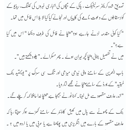
تصدیق شدہ کریکٹر سرٹیفیکٹ ، ہاکی کے میچوں کی اخباری خبروں کی کٹنگ، ریڈیو کے
کوئز مقابلوں کے دعوت نامے کی کاپیاں اور نجانے کیا کیا الا بلا اس فائل میں تھا۔
“ کیا کوئی مقدمہ لڑنے جارہے ہو؟” چچا نے فائل کی طرف دیکھا “ اس میں کیا
ہے؟”۔
میں نے تفصیل بتائی، چچا کچھ حیران ہوئے ۔ پھر مسکرائے۔” چلو دیکھتے ہیں”۔
باب البحرین کے سامنے والی ٹیڑھی میڑھی اور تنگ سی سڑک پر “ یونائتید بنک
لمیتید” کے بورڈ کے سامنے چچا نے مجھے اتار دیا۔
“ اندر عارف مقصود سے مل لینا۔ کہنا نور نے بھیجا ہے” چچا خدا حافظ کہہ کر چلے گئے۔
بنک کے چھوٹے سے ہال میں کیش کاؤنٹر کے سامنے کھڑے ہوکر سوچتا رہا کہ
عارف مقصود کے بارے میں انگریزی میں پوچھنا ہے یا عربی میں یا اردو میں ؟ ۔