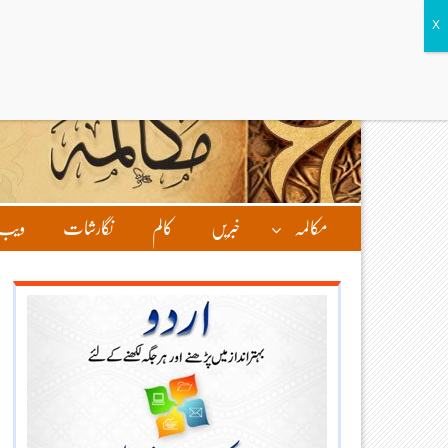
مکالمہ
خبریں
کالم
نگارشات
ویب 