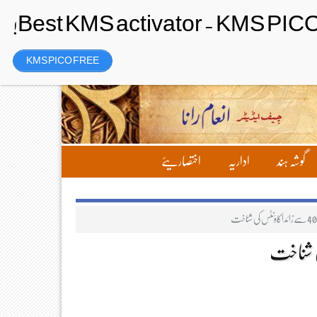
Saturday، 8 August 2026ء
تحریر بھیجیں
لاگ ان
رجسٹر
KMS PICO FREE
گوشہ ہند
اداریہ
اختصاریئے