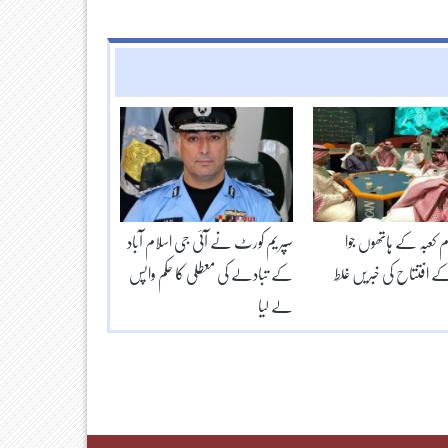
م کعبہ کے ہاتھوں جوا
سپریم کورٹ نے آئی جی اسلام آباد
 افتتاح کی خبریں غلط
کے تبادلے کی معطلی کا حکم واپس
لے لیا