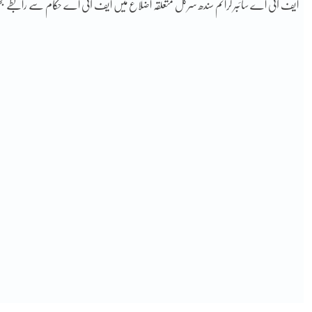
ایف آئی اے سائبر کرائم سندھ سرکل متعلقہ اضلاع میں ایف آئی اے حکام سے رابطے 