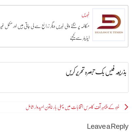
خبریں
مکالمہ پر لگنے والی خبریں دیگر زرائع سے لی جاتی ہیں اور مکمل غ
ایڈیٹر سے کیجئے
بذریعہ فیس بک تبصرہ تحریر کریں
Post
غزہ کے چیمبر آف کامرس انتخابات میں پہلی بار خاتون امیدوار شامل
navigation
Leave a Reply