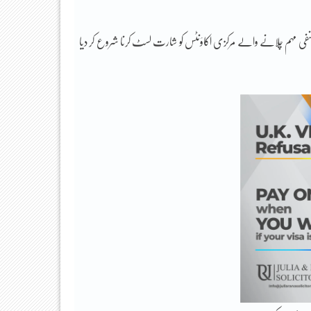
فی مہم چلانے والے مرکزی اکاؤنٹس کو شارت لسٹ کرنا شروع کر دیا