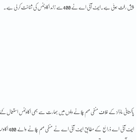
پیش رفت ہوئی ہے۔ایف آئی اے نے 400سے زائد اکاؤنٹس کی شناخت کر لی ہے۔
پاکستانی ماڈلز کے خلاف منفی مہم چلانے ولوں میں بھارت سے بھی اکاؤنٹس استعمال کئے
ایف آئی اے 