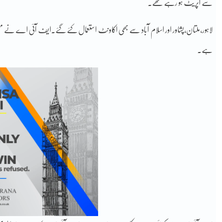
سے آپریٹ ہو رہے تھے۔
لاہور،ملتان،پشاور اور اسلام آباد سے بھی اکاونٹ استعمال کئے گئے۔ایف آئی اے نے من
ہے۔