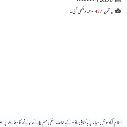
یہ تحریر
432
مرتبہ دیکھی گئی۔
اسلام آبادسوشل میڈیا پر پاکستانی ماڈلز کے خلاف منفی مہم چلائے جانے کا معاملے پر اہم