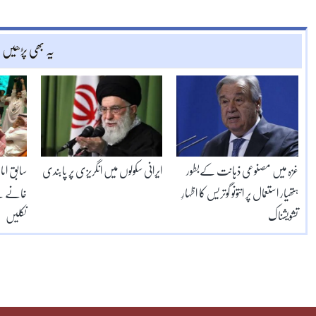
یہ بھی پڑھیں
غزہ میں مصنوعی ذہانت کےبطور
ایرانی سکولوں میں انگریزی پر پابندی
سابق اما
ہتھیار استعمال پر انتونو گوتریس کا اظہارِ
خانے کے
تشویشناک
نکلیں