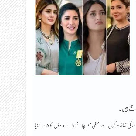
 گئے ہیَں۔
ذرائع کے مطابق ایف آئی اے نے منفی مہم چلانے والے 400 اکاونٹ کی شناخت کر لی ہے،منفی مہم چلانے والے درجنوں اکاونٹ انڈیا