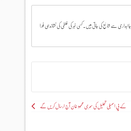
یرجانبداری سے شائع کی جاتی ہیں۔ کسی خبر کی غلطی کی نشاندہی فورا
کے پی اسمبلی تحلیل کی سمری محمود خان آج ارسال کر یں گے