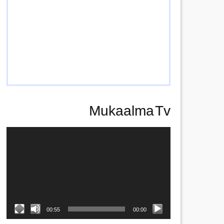
Mukaalma Tv
Video
Player
00:55
00:00