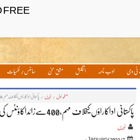
ٹی وی
ادب نامہ
انگلش
مشق سخن
سائنس/ نفسیات
صفحہ اول
/
خبریں
/
پاکستانی اداکاراؤں کیخلاف مہم،400سےزائداکاؤنٹس کی شناخت
پاکستانی اداکاراؤں کیخلاف مہم،400سےزائداکاؤنٹس کی شناخت
خبریں
17 January 2023ء