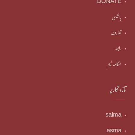
DONATE
پالیسی
تعارف
رابطہ
مکالمہ ٹیم
تازہ تحاریر
salma
asma