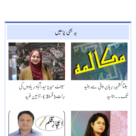
یہ بھی پڑھیں
جلتا کشمیر؛ برہان وانی سے جنید
سینٹ میریز حیدرآباد/ یادوں کی
تک..حناسید
برات(قسط3)-تزئین فرید