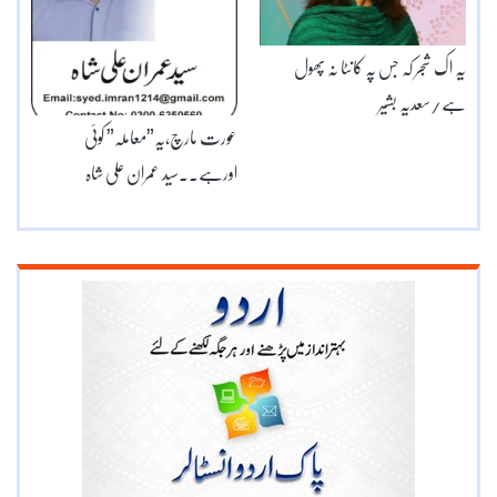
یہ اک شجر کہ جس پہ کانٹا نہ پھول
ہے/سعدیہ بشیر
عورت مارچ،یہ”معاملہ” کوئی
اورہے۔۔سید عمران علی شاہ