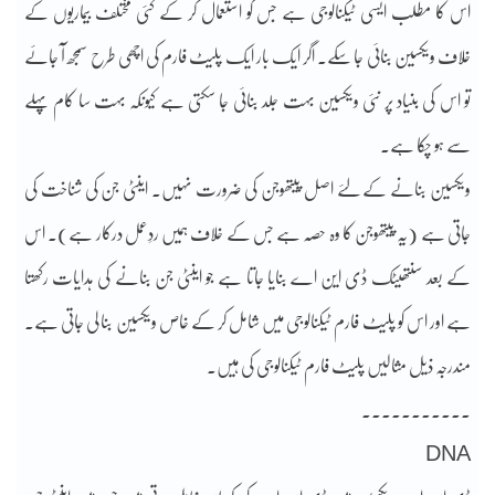
اس کا مطلب ایسی ٹیکنالوجی ہے جس کو استعمال کر کے کئی مختلف بیماریوں کے
خلاف ویکسین بنائی جا سکے۔ اگر ایک بار ایک پلیٹ فارم کی اچھی طرح سمجھ آ جائے
تو اس کی بنیاد پر نئی ویکسین بہت جلد بنائی جا سکتی ہے کیونکہ بہت سا کام پہلے
سے ہو چکا ہے۔
ویکسین بنانے کے لئے اصل پیتھوجن کی ضرورت نہیں۔ اینٹی جن کی شناخت کی
جاتی ہے (یہ پیتھوجن کا وہ حصہ ہے جس کے خلاف ہمیں ردِعمل درکار ہے)۔ اس
کے بعد سنتھیٹک ڈی این اے بنایا جاتا ہے جو اینٹی جن بنانے کی ہدایات رکھتا
ہے اور اس کو پلیٹ فارم ٹیکنالوجی میں شامل کر کے خاص ویکسین بنا لی جاتی ہے۔
مندرجہ ذیل مثالیں پلیٹ فارم ٹیکنالوجی کی ہیں۔
۔۔۔۔۔۔۔۔۔۔۔
DNA