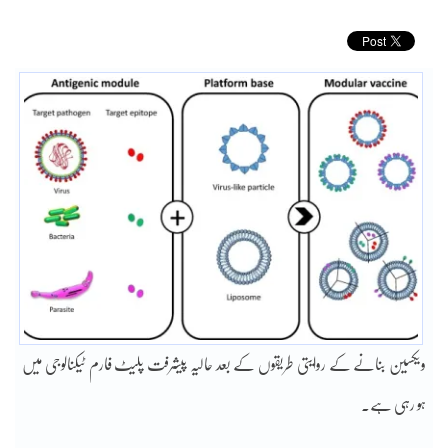
ویکسین بنانے کے روایتی طریقوں کے بعد حالیہ پیشرفت پلیٹ فارم ٹیکنالوجی میں
ہو رہی ہے۔