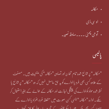
مکالمہ
او سی ڈی
آدھی چھٹی ۔۔۔۔صادقہ نصیر۔
پالیسی
”مکالمہ“ پر شائع شدہ تمام تحاریر اور تصاویر ”مکالمہ“ کی ملکیت ہیں۔ مصنف
کے علاوہ کسی بھی فرد یا ادارے کو یہ حق حاصل نہیں کہ وہ ”مکالمہ“ پر شائع یا
نشر شدہ مواد کو ادارے کی پیشگی اجازت اور مکالمہ کے حوالے کے بغیر استعمال کر
سکے۔ ادارہ ”مکالمہ“ ایسی کسی صورت میں متعلقہ فرد، افراد یا ادارے کے
خلاف کسی بھی ملک میں اسکے قانون کے تحت چارہ جوئی کا حق رکھتا ہے۔