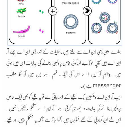
ہمارے جین ڈی این اے سے بنتے ہیں۔ خلیات کے اندر ڈی این اے پہلے آر
این اے میں کاپی ہوتا ہے اور کوئی خاص پروٹین بنانے کی ہدایات اس میں ہوتی
ہیں۔ (ایم آر این اے اس کی ایک قسم ہے جس میں آر کا مطلب
messenger ہے)۔
جب آر این اے ویکسین ایک خلیے کے اندر جاتی ہے تو یہ خلیے کو بھی ایک خاص
پروٹین بنانے کی ہدایت ویسے ہی کرتی ہے۔ آر این اے مستحکم مالیکیول نہیں۔
اس لئے ان کو چربی کے ننھے قطروں میں رکھا جاتا ہے تا کہ یہ مستحکم رہیں اور خلیے