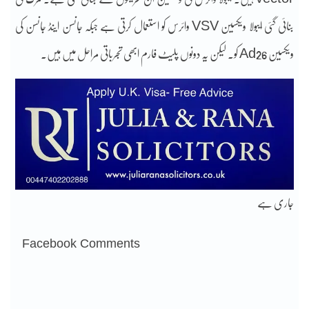
بنائی گئی ایبولا ویکسین VSV وائرس کو استعمال کرتی ہے جبکہ جانسن اینڈ جانسن کی
ویکسین Ad26 کو۔ لیکن یہ دونوں پلیٹ فارم ابھی تجرباتی مراحل میں ہیں۔
جاری ہے
Facebook Comments