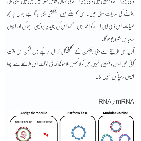
ڈی این اے ویکسین میں ڈی این اے کی کڑیاں شامل ہوتی ہیں جس میں اینٹی جن
بنانے کی ہدایات ہوتی ہیں۔ اس کا پٹھے میں انجیکشن لگایا جاتا ہے جہاں پر کچھ
خلیات اس ڈی این اے کو اٹھا لیں گے، اس کی بناید پر پروٹین بنے گی اور امیون
ریسپانس شروع ہو گا۔
اگرچہ اس طریقے سے بنی ویکسین کے کلینیکل ٹرائل ہو چکے ہیں لیکن اس وقت
کوئی بھی ایسی ویکسین نہیں جس کو لائسنس ملا ہو کیونکہ فی الوقت اس طریقے سے اچھا
امیون ریسپانس نہیں ملا۔
۔۔۔۔۔۔۔۔۔
RNA / mRNA