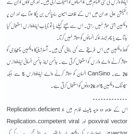
ایڈینو وائرس کی کئی اقسام ہیں جو انسانوں کو انفیکٹ کرتی ہیں۔ اور جن لوگوں کو ان سے
انفیکشن ہوئی ہو، ان میں اس کے خلاف امیون ریسپانس بن چکا ہوتا ہے اور ان پر
ویکسین اتنی موثر نہیں رہتی۔ اس سے بچنے کیلئے یا تو نایاب ایڈینووائرس استعمال کیا
جاتا ہے یا پھر ایسا، جو کہ انسانوں کو متاثر نہیں کرتا۔
کووڈ ویکسین میں اس طریقے سے کئی بنائی گئی ہیں۔ آسٹرازینیکا ویکسین چمپینزی کو
متاثر کرنے والے وائرس کو استعمال کرتی ہے۔ جانسن اینڈ جانسن انسانی ایڈینووائرس
26 سے۔ CanSino انسان کو متاثر کرنے والے ایڈینووائرس 5 سے جبکہ
سپوٹنک ویکسین 5 اور 26 دونوں کو استعمال کرتی ہے۔
۔۔۔۔۔۔۔۔۔۔۔۔۔
اس کے علاوہ دو مزید پلیٹ فارم ہیں جو Replication-deficient
poxviral vector اور Replication-competent viral
vector ہیں۔ ایبولا وائرس کی ویکسین ان طریقوں سے بنائی گئی ہے۔ مرک کی