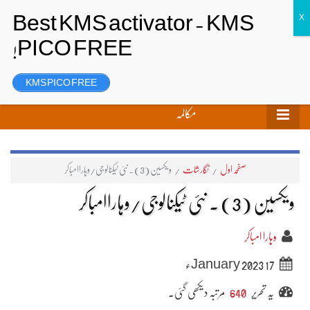
تحریر بھیجیں
لاگ ان
رجسٹر
KMS PICO FREE
مکالمہ
صفحہ اول
/
نگارشات
/
ویکسین (3) ۔ نئی ٹیکنالوجی/وہاراامباکر
ویکسین (3) ۔ نئی ٹیکنالوجی/وہاراامباکر
وہارا امباکر
17 January 2023ء
یہ تحریر
640
مرتبہ دیکھی گئی۔