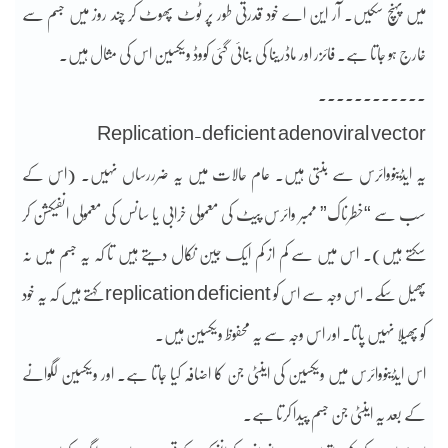
میں پہنچ سکیں۔ آر این اے خود قدرتی طور پر ٹوٹ پھوٹ کر چند روز میں جسم سے
خارج ہو جاتا ہے۔ فائزر اور ماڈرینا کی بنائی گئی کووڈ ویکسین اس کی مثال ہیں۔
۔۔۔۔۔۔۔۔۔۔۔۔
Replication-deficient adenoviral vector
یہ ایڈینووائرس سے بنتی ہیں۔ عام حالات میں یہ ضرررساں نہیں۔ (اس کے
سب سے “خطرناک” ممبر وائرس پیٹ کی معمولی خرابی یا سانس کی معمولی انفیکشن کر
سکتے ہیں)۔ اس میں سے کم از کم ایک جین نکال دیتے ہیں تا کہ یہ جسم میں نہ
پھیل سکے۔ اس وجہ سے اس کو replication deficient کہتے ہیں کہ یہ خود
کو پھیلا نہیں پاتا۔ اور اس وجہ سے یہ محفوظ ویکسین ہیں۔
اس ایڈینووائرس میں ویکسین کی اینٹی جن کا اضافہ کیا جاتا ہے۔ اور ویکسین لگوانے
کے بعد یہ اینٹی جن جسم پیدا کرتا ہے۔