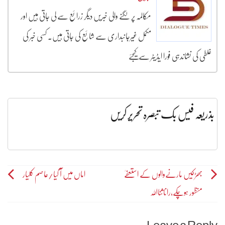
مکالمہ پر لگنے والی خبریں دیگر زرائع سے لی جاتی ہیں اور
مکمل غیرجانبداری سے شائع کی جاتی ہیں۔ کسی خبر کی
غلطی کی نشاندہی فورا ایڈیٹر سے کیجئے
بذریعہ فیس بک تبصرہ تحریر کریں
Post
بھڑکیں مارنےوالوں کے استعفےٰ
اماں میں آ گیا/عاصم کلیار
منظور ہوچکے،راناثنااللہ
navigation