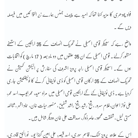
فواد چودھری کا مزید کہنا تھا کہ امید ہے چیف جسٹس ہمارے زیر التوا کیس میں فیصلہ
دیں گے ۔
واضح رہے کہ سپیکر قومی اسمبلی نے تحریک انصاف کے 35 اراکین کے استعفے
منظور کرلئے۔ قومی اسمبلی کے ان 35 حلقوں میں دو ماہ بعد ( 17 مارچ) کو انتخابات
ہوں گے۔ اسپیکر قومی اسمبلی راجہ پرویز اشرف کی سفارش پر الیکشن کمیشن نے
تحریک انصاف کے 35 ارکان قومی اسمبلی کو ڈی نوٹیفائی کرنے کا نوٹیفکیشن جاری
کردیا ہے۔ ڈی نوٹیفائی کئے گئے اراکین قومی اسمبلی میں مراد سعید، عمر ایوب، اسد عمر،
علی نواز اعوان،غلام سرور ، شیخ رشید ،شیخ راشد شفیق ، منصور حیات خان، حماد اظہر ، ثنااللہ
مستی خیل ، شفقت محمود ، عامر ڈوگر، صداقت علی خان ودیگر شامل ہیں۔
اس کے علاوہ پرویز خٹک، قاسم سوری، اسد قیصر، علی امین گنڈا پور، نورالحق قادری،