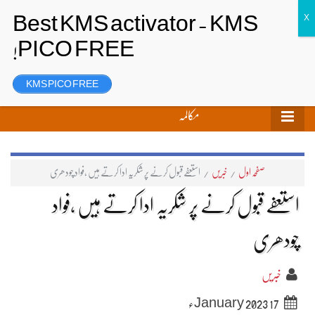
تحریر بھیجیں
لاگ ان
رجسٹر
KMS PICO FREE
مکالمہ
صفحہ اول
/
خبریں
/
استعفے قبول کرنے پر شکریہ ادا کرتے ہیں ،فواد چودھری
استعفے قبول کرنے پر شکریہ ادا کرتے ہیں ،فواد
چودھری
خبریں
17 January 2023ء