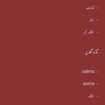
تعارف
رابطہ
مکالمہ ٹیم
تازہ تحاریر
salma
asma
مکالمہ