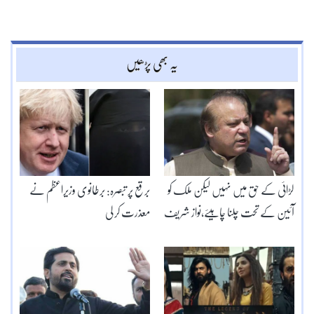
یہ بھی پڑھیں
لڑائی کے حق میں نہیں لیکن ملک کو
برقع پر تبصرہ: برطانوی وزیراعظم نے
آئین کے تحت چلنا چاہیئے،نواز شریف
معذرت کر لی