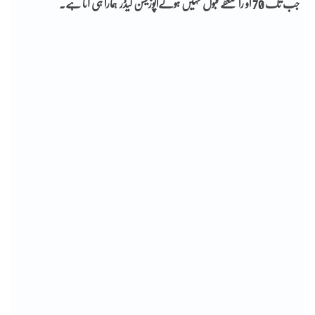
جب تک 70 او راستعفے قبول نہیں ہوتےاپوزیشن لیڈر ہمارا ہی آنا ہے۔