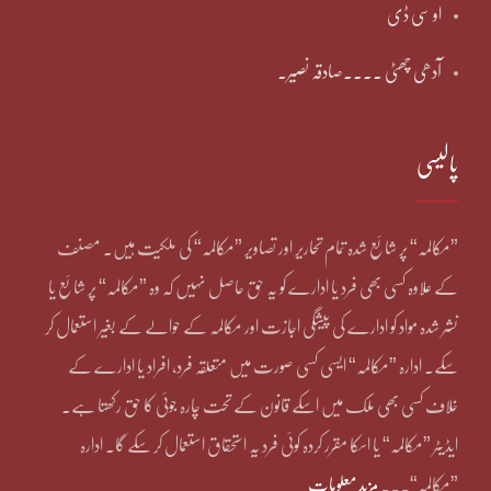
او سی ڈی
آدھی چھٹی ۔۔۔۔صادقہ نصیر۔
پالیسی
”مکالمہ“ پر شائع شدہ تمام تحاریر اور تصاویر ”مکالمہ“ کی ملکیت ہیں۔ مصنف
کے علاوہ کسی بھی فرد یا ادارے کو یہ حق حاصل نہیں کہ وہ ”مکالمہ“ پر شائع یا
نشر شدہ مواد کو ادارے کی پیشگی اجازت اور مکالمہ کے حوالے کے بغیر استعمال کر
سکے۔ ادارہ ”مکالمہ“ ایسی کسی صورت میں متعلقہ فرد، افراد یا ادارے کے
خلاف کسی بھی ملک میں اسکے قانون کے تحت چارہ جوئی کا حق رکھتا ہے۔
ایڈیٹر ”مکالمہ“ یا اسکا مقرر کردہ کوئی فرد یہ استحقاق استعمال کر سکے گا۔ ادارہ
”مکالمہ“۔۔۔
مزید معلومات