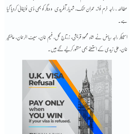
عطااللہ ، راجہ خرم نواز، عمران خٹک، شہریار آفریدی و دیگر کو بھی ڈی نوٹیفائی کردیا گیا
ہے۔
اسپیکر راجہ ریاض نے شاہ محمود قریشی، زرتاج گل، فہیم خان، سیف الرحمان، عالمگیر
خان، علی زیدی کے استعفے بھی منظور کرلیے گئے ہیں۔