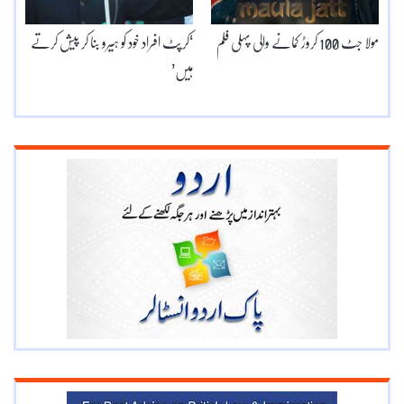
مولا جٹ 100 کروڑ کمانے والی پہلی فلم
‘کرپٹ افراد خود کو ہیرو بنا کر پیش کرتے
ہیں’