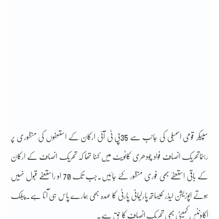
سپیکر قومی اسمبلی کی جانب سے 35پی ٹی آئی ارکان کے استعفوں کی منظوری پر
رہنماتحریک انصاف فواد چودھری کاٹویٹ میں کہنا تھا کہ تحریک انصاف کے ارکان
کے باقی استعفےٰ بھی فوری منظور کئے جائیں۔جب تک 70 او راستعفے قبول نہیں
ہوتے اپوزیشن لیڈر کیساتھ پارلیمانی پارٹی کا عہدہ بھی ہمارے پاس ہی آنا ہے۔پبلک
اکاؤنٹس کمیٹی بھی تحریک انصاف کا حق ہے۔