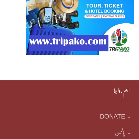
اہم روابط
DONATE
پالیسی