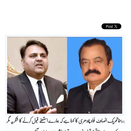
:رہنماتحریک انصاف فواد چودھری کا کہنا ہے کہ ہمارے استعفے قبول کرنے کا شکریہ مگر