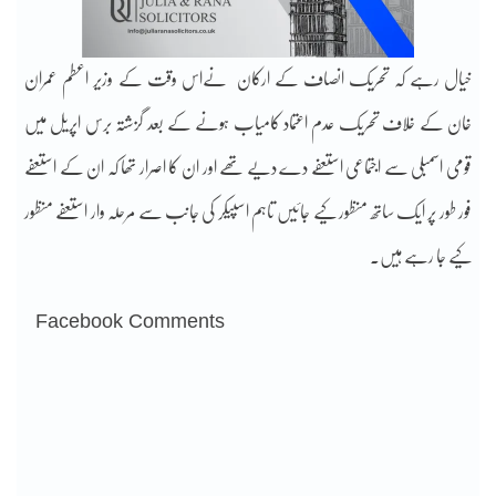
خیال رہے کہ تحریک انصاف کے ارکان نےاس وقت کے وزیر اعطم عمران
خان کے خلاف تحریک عدم اعتماد کامیاب ہونے کے بعد گزشتہ برس اپریل میں
قومی اسمبلی سے اجتماعی استعفے دے دیے تھے اور ان کا اصرار تھا کہ ان کے استعفے
فور طور پر ایک ساتھ منظور کیے جائیں تاہم اسپیکر کی جانب سے مرحلہ وار استعفے منظور
کیے جا رہے ہیں۔
Facebook Comments