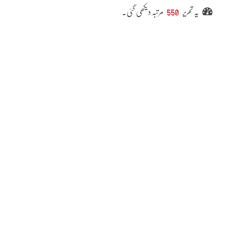
یہ تحریر
550
مرتبہ دیکھی گئی۔