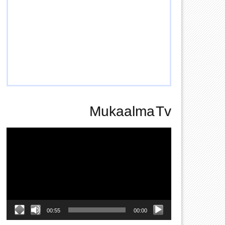
Mukaalma Tv
Video
Player
00:55
00:00