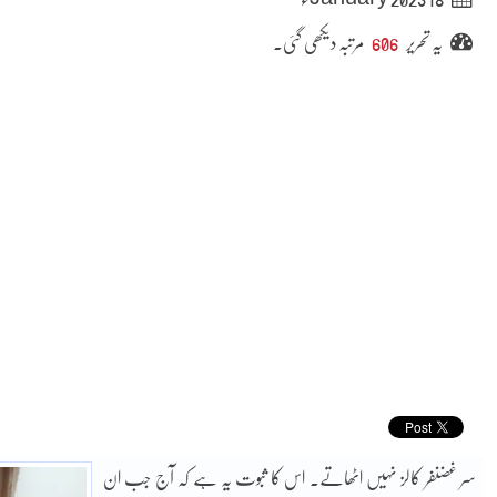
یہ تحریر
606
مرتبہ دیکھی گئی۔
سر غضنفر کالز نہیں اٹھاتے۔ اس کا ثبوت یہ ہے کہ آج جب ان