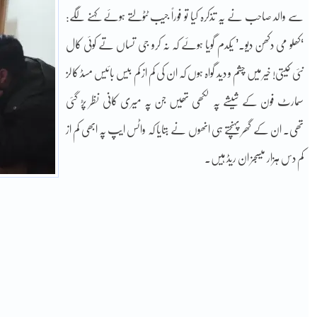
سے والد صاحب نے یہ تذکرہ کیا تو فوراً جیب ٹٹولتے ہوئے کہنے لگے:
‘کھلو می دکھن دیو۔’ یکدم گویا ہوئے کہ نہ کرو جی تساں تے کوئی کال
نئی کیتی! خیر میں چشم و دید گواہ ہوں کہ ان کی کم از کم بیس بائیس مسڈ کالز
سمارٹ فون کے شیشے پہ لکھی تھیں جن پہ میری کانی نظر پڑ گئی
تھی۔ ان کے گھر پہنچتے ہی انھوں نے بتایا کہ واٹس ایپ پہ ابھی کم از
کم دس ہزار میسجز ان ریڈ ہیں۔