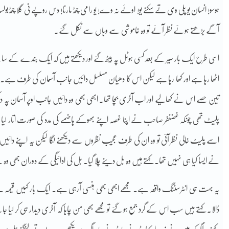
ہوسو! انسان یو پلی وی تے سکنے یو! اوئے نہ وے! یو رامی چٹھ مارنا! دس روپے نی گلا چٹھ
آگے بڑھتے ہوئے نظر آئے تو وہ خاموشی سے وہاں سے نکل گئے۔
اسی طرح ایک بار سیر کے بعد کسی ہوٹل پہ بیٹھ گئے اور دیکھتے ہیں کہ ایک بندے کے
اٹھا رہا ہے اور کھا رہا ہے لیکن اس کا دھیان مسلسل دائیں جانب آسمان کی طرف ہے۔ انھ
تین حصے اس نے کھالیے اور اب آخری بچا تھا۔ ابھی بھی وہ دائیں جانب اوپر آسمان پہ دیکھ ر
پلیٹ تھی چونکہ غضنفر صاحب نے اپنا غصہ اپنے بھوکے ہاضمے کی مدد کی صورت اتار لیا 
اسے پلیٹ خالی نظر آئی تو وہ ان کی طرف عجیب نظروں سے دیکھنے لگا لیکن یہ اپنے دائیں 
نے ایسا کیا ہی نہیں تھا۔ کہتے ہیں وہ بل دینے چلا گیا۔ بل کی ادائیگی کے دوران بھی وہ مجھے
یہ بہت ہی انٹرسٹنگ واقعہ ہے۔ مجھے ابھی بھی ہنسی آرہی ہے۔ ایک بار کہیں قیمہ لین
ڈالا۔ کہتے ہیں سب اس کے گرد جمع ہو گئے تو مجھے بھی من چاہا کہ آخری دیدار ہی کر لی