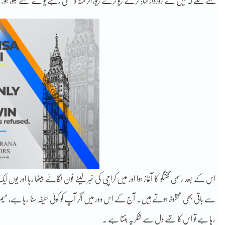
کہنے لگے کہ میں نے زوردار کہا: ٹرنے ریو ٹرنے ریو, اگر منہ دیکھی رہے یو تے لنگنے جلو, 
اس کے بعد رسمی گفتگو کا آغاز ہوا اور میں کراچی کی خبر لینے فون لگائے بیٹھا رہا اور ی
سے باقی بھی محظوظ ہوتے ہیں۔ آج کے اس دور میں اگر آپ کو کوئی لطیفہ سنا رہا ہے، میم بھ
رہا ہے تو اس کا تہے دل سے شکریہ بنتا ہے ۔