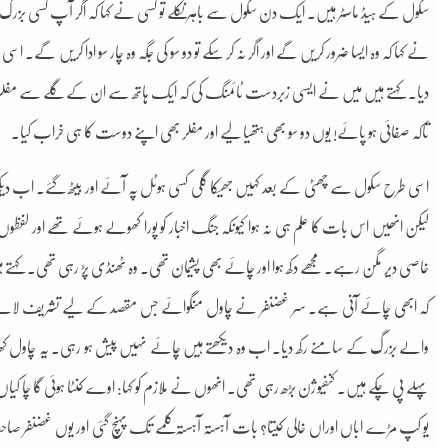
سکول کے ہیڈ ماسٹر ہیں۔ ایک دن سکول سے باہر نکلے تو کسی نے کہا کہ اگر آپ کسی بزر
نے کہا کہ وہ ایسا ضرور کریں گے اور اگر نہ کر سکے تو دو سو کی جگہ وہ چار سو ادا کریں گے۔ 
دیا۔ کہتے ہیں میں نے ایسی زبردست ٹائمنگ کی کہ ایک ہاتھ سے ان کے گلے سے مفلر اتار
تاکہ صفائی ہو پائے! یوں دو سو بھی ہتھیا لیے اور مفلر بھی اپنے دوست کا ہی خراب کیا۔
اسی طرح سکول سے چھٹی کے بعد کہیں جھیکا گلی کسی ہوٹل پہ آئے اور بیٹھ گئے۔ اب 
لیکن انھیں اس بات کا علم ہی نہ ہوا کیونکہ جنگ اخبار کو پورا کھولے ہوئے تھے اور لفظوں پ
خاصی دیر مگن رہے۔ مجھے دکھ ہوا اور چائے بھی پشیمان تھی۔ وہ ٹھنڈی پڑ رہی تھی۔ کہتے ہی
کہ ابھی چائے آنی ہے۔ سر غضنفر نے چاول منگوائے جس مقصد کے لیے تشریف لائے 
والے بزرگ کے سامنے رکھ دیا۔ اب وہ دیکھتے ہیں چائے نہیں پیش ہو رہی۔ یہ چاول ک
پہلے پی چکے ہیں۔ کنفیوژن بڑھ رہی تھی۔ انھوں نے ملازم کو کہا: اوے کنٹا ہوئی گا چا کیاں 
یو کپ مڑے اباں اوراں خالی کیتا؟ بات آہستہ آہستہ کلمے تک پہنچ گئی اور یوں غضنفر صاحب ب