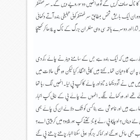
گ کا ناک صاف کریں گے تو وہ انھیں دو سو روپے دیں گے۔ سر غضنفر
اسی دوران ایک باریش شخص بمطابق سر غضنفر کوئی تبلیغی بندہ آتے دکھائی
ا اور دوسرے ہاتھ سی وہی مفلر ان بزرگ کے ناک پہ چڑھا کر کھینچا
دیکھ رہے ہیں کہ ایک بندہ ہے جس کے سامنے ویٹر نے چائے رکھ دی
ہ ان کا دھیان تھا۔ کہتے ہیں کافی انتظار کیا لیکن وہ ملکی حالات میں
ں میں نے آؤ دیکھا نہ تاؤ اور چائے کا کپ پی لیا۔ انھیں لگ رہا تھا
تھے اور وہ کھانے لگے۔ انھوں نے چائے پی کے خالی کپ اخبار
ھا رہے ہیں اور خاموشی سے بنا کسی کو شک دلائے ان کی چائے بھی
نئے دیناں؟ او چاچو پی رئے یو نا! کتنے کپ ہور پیسو؟ میں کر پیتی اے؟
ھی حائل ہوگئے اور کہا کہ بزرگو! ہوئی سکنا اخبار پڑھنے پڑھنے پی گئے