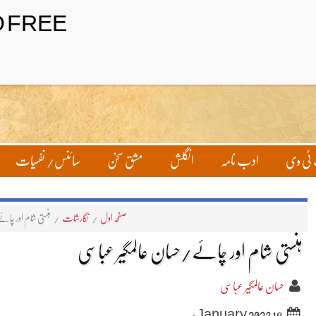
ٹی وی
ادب نامہ
انگلش
مشق سخن
سائنس/ نفسیات
صفحہ اول
/
نگارشات
/
ہنستی شام اور چائ
ہنستی شام اور چائے/حسان عالمگیر عباسی
حسان عالمگیر عباسی
18 January 2023ء