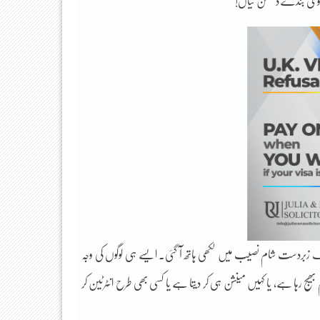
ہور وی بندے دکھسن نیاں!
وں ایک زبردست شام نصیب میں لکھی ہاتھ آ گئی۔ ایسے ہی لوگوں کی وجہ
یج رہا ہے، یا کہیں مینشن ہی کر دیتا ہے یا کسی بھی طرح انٹرٹین کر