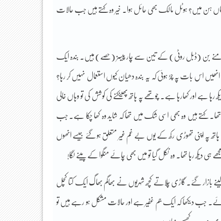
 بولساں ہن میں؟ ہوٹل مالک بھی حائل ہوا۔ خیر وہ کہتے ہیں جب حالات
 سامنے بن (ڈبل روٹی) کے تین سے چار پیسز (حصے) ہیں۔ بندہ ایک
یں اس بات پہ چڑ ہوئی کہ یہ بندہ دھیان کیوں استعمال نہیں کر رہا؟
ہا ہے اور کھارہا ہے۔ چوتھے پہ ہاتھ پھینکنے کی کوشش کی تو وہاں خالی
تھا۔ کہتے ہیں وہ بھی اسی شک میں تھا کہ شاید وہ کھا چکا ہے۔ جب
ہاتھ پہ اپنی تھوڑی رکھ کے یوں بے غم غیر متعلق ہو گئے جیسے انھوں
 ہی دیکھ رہا تھا۔ وہ نکل گیا تو میں بھی چائے منگوا کے پینے لگا!
ے بازار گئے۔ گاڑی چلاتے کچھ شہریوں نے بھاگم بھاگ ایک کتا کچل
ا جائے۔ جب دیکھا کہ ایک جم غفیر ہے اور حالات مشکل ہو رہے ہیں تو