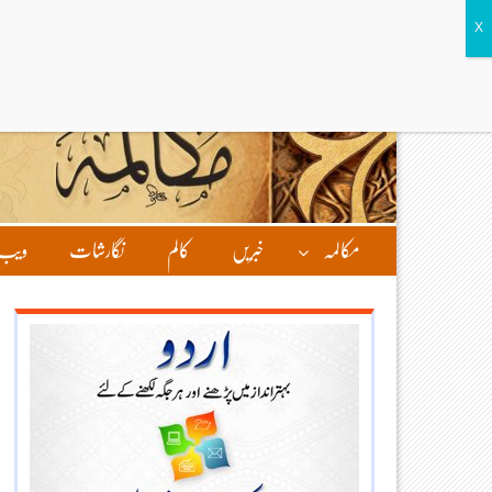
مکالمہ
خبریں
کالم
نگارشات
ویب 