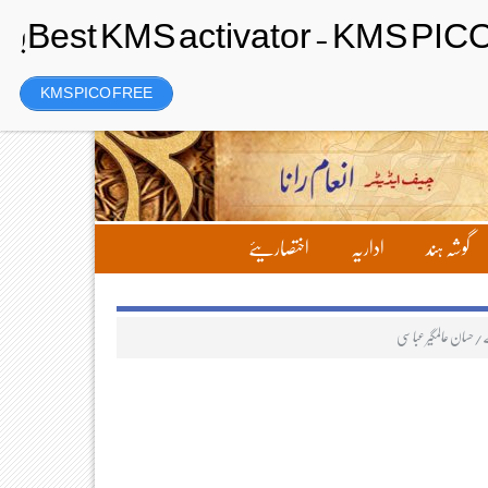
Saturday، 8 August 2026ء
تحریر بھیجیں
لاگ ان
رجسٹر
KMS PICO FREE
گوشہ ہند
اداریہ
اختصاریئے
ے/حسان عالمگیر عباسی