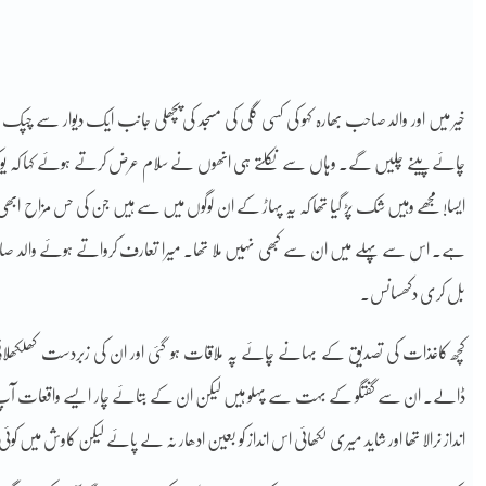
خیر میں اور والد صاحب بھارہ کہو کی کسی گلی کی مسجد کی پچھلی جانب ایک دیوار سے چپک
چائے پینے چلیں گے۔ وہاں سے نکلتے ہی انھوں نے سلام عرض کرتے ہوئے کہا کہ یو کر پھر
ایسا! مجھے وہیں شک پڑ گیا تھا کہ یہ پہاڑ کے ان لوگوں میں سے ہیں جن کی حس مزاح ابھ
ہے۔ اس سے پہلے میں ان سے کبھی نہیں ملا تھا۔ میرا تعارف کرواتے ہوئے والد صاحب گوی
بل کری دکھسانس۔
کچھ کاغذات کی تصدیق کے بہانے چائے پہ ملاقات ہو گئی اور ان کی زبردست کھلکھلات
ڈالے۔ ان سے گفتگو کے بہت سے پہلو ہیں لیکن ان کے بتائے چار ایسے واقعات آپ ک
انداز نرالا تھا اور شاید میری لکھائی اس انداز کو بعین ادھار نہ لے پائے لیکن کاوش میں ک