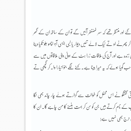
 گئے اور منتظر تھے کہ سر غضنفر آئیں گے تو ان کے ساتھ ان کے گھر
نے او تے ٹیک لائے تئیں دیوار یا لبی ایسی آ؟ اچھو جلو تکیا دینا
ی زندہ ہے اور آج کی ملاقات زرا ہٹ کے ہونی والی ملاقاتوں میں سے
ا ہوئے کہ یہ میرا بیٹا ہے۔ کہنے لگے جنو انیارا وا۔ کر گچھی تے
ی گفتگو نے اس محفل کو طوالت سے گزارتے ہوئے چار چاند بھی لگا
ے نام کرتے ہیں جن کو سن کر بہت ہنسنے کا من چاہے گا۔ ان کا
وئی حرج بھی نہیں ہے!