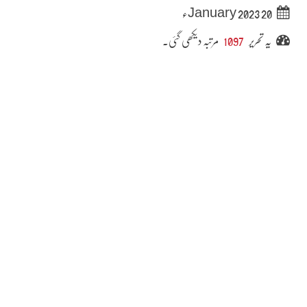
20 January 2023ء
یہ تحریر
1097
مرتبہ دیکھی گئی۔