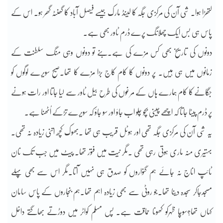
لتھڑا ہوا۔ شی آن کی مرکزی جگہ کا لینڈ مارک جیسے فیصل آباد کا گھنٹہ گھر ہو۔ اس کے
پاس ہی بس ایک چھلانگ پرے ڈرم ٹاور بھی ہے۔
دونوں کی تاریخ بھی کس مزے کی ہے۔بنے تو دونوں وہی منگ سلطنت کے
زمانوں میں ہی ہیں۔ پر دونوں کا کام کاج بڑا مزے کا تھا۔صبح سویرے لوگوں کو
جگانے کا کام ہمارے ہاں کے مرغوں کی طرح بیل ٹاور سے لیا جاتا اور رات ہونے
پر ڈرم پیٹا جاتا کہ اچھے چینی بچو چلو اب جاؤ اور سو جاؤ کہ سویرے تڑکے اُٹھنا ہے۔
یہ شی آن کی مرکزی جگہ تھی اور ہوٹل قریب ہی تھا ۔بھوک کچھ اتنی زیادہ نہ تھی۔
بہتیری منہ ماری ہوتی رہی تھی ۔مگر نیت میں فتور تھا۔ پیٹ میں جب تک نان
ٹائپ اناج نہ جائے ہم گنواروں کو صدق ہی نہیں آتا۔مگر اس سے بھی پہلے
مسجدجاکر سجدہ دینا تھا۔جو روٹی سے بھی زیادہ اہم تھا۔ہم بنجاروں کے پاس سامان
کہاں تھا؟سوچا ظہرکو کھونا حماقت ہے۔ پس مسلم کواٹر میں دوڑتے بھاگتے داخل