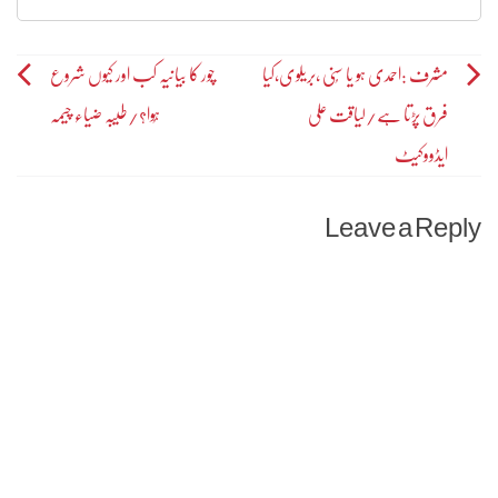
Post
مشرف :احمدی ہو یا سُنی ،بریلوی،کیا
چور کا بیانیہ کب اور کیوں شروع
فرق پڑتا ہے/لیاقت علی
ہُوا؟/طیبہ ضیاء چیمہ
navigation
ایڈووکیٹ
Leave a Reply