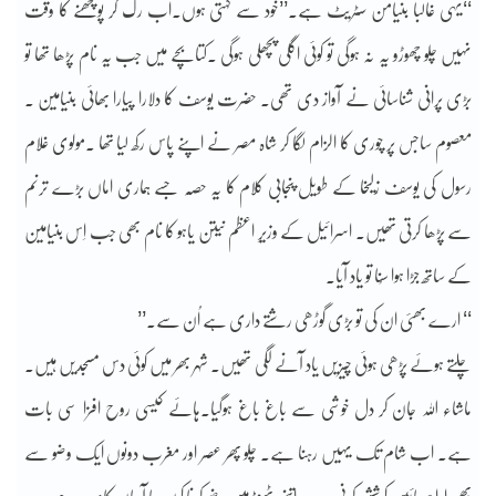
‘‘یہی غالباً بنیامن سٹریٹ ہے۔’’خود سے کہتی ہوں۔اب رک کر پوچھنے کا وقت
نہیں چلو چھوڑو یہ نہ ہوگی تو کوئی اگلی پچھلی ہوگی ۔کتابچے میں جب یہ نام پڑھا تھا تو
بڑی پرانی شناسائی نے آواز دی تھی۔ حضرت یوسف کا دلارا پیارا بھائی بنیامین ۔
معصوم ساجس پر چوری کا الزام لگا کر شاہ مصر نے اپنے پاس رکھ لیا تھا ۔مولوی غلام
رسول کی یوسف زلیخا کے طویل پنجابی کلام کا یہ حصّہ جسے ہماری اماں بڑے ترنم
سے پڑھا کرتی تھیں۔ اسرائیل کے وزیرِ اعظم نیتن یاہو کا نام بھی جب اِس بنیامین
کے ساتھ جڑا ہوا سُنا تو یاد آیا۔
‘‘ ارے بھئی ان کی تو بڑی گوڑھی رشتے داری ہے اُن سے۔’’
چلتے ہوئے پڑھی ہوئی چیزیں یاد آنے لگی تھیں۔ شہر بھر میں کوئی دس مسجدیں ہیں۔
ماشاء اللہ جان کر دل خوشی سے باغ باغ ہوگیا۔ہائے کیسی روح افزا سی بات
ہے۔ اب شام تک یہیں رہنا ہے۔ چلو پھر عصر اور مغرب دونوں ایک وضو سے