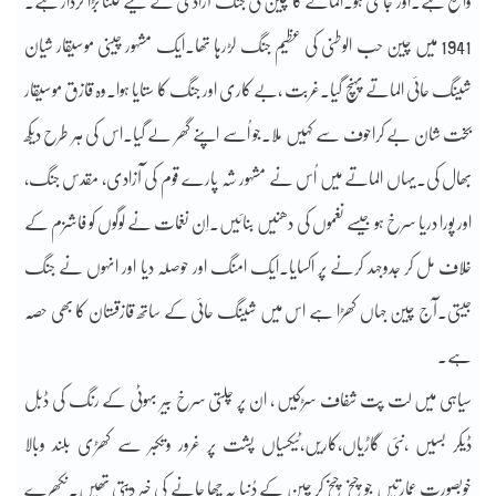
واقع ہے۔اور جانتی ہو۔الماتے کا چین کی جنگ آزادی کے لیے کتنا بڑا کردار ہے۔
1941 میں چین حب الوطنی کی عظیم جنگ لڑرہا تھا۔ایک مشہور چینی موسیقار شیان
شینگ حائی الماتے پہنچ گیا۔غربت ،بے کاری اور جنگ کا ستایا ہوا۔وہ قازق موسیقار
بخت شان بے کراحوف سے کہیں ملا۔جو اُسے اپنے گھر لے گیا۔اس کی ہر طرح دیکھ
بھال کی۔یہاں الماتے میں اُس نے مشہور شہ پارے قوم کی آزادی، مقدس جنگ،
اور پورا دریا سرخ ہو جیسے نغموں کی دھنیں بنائیں۔اِن نغمات نے لوگوں کو فاشزم کے
خلاف مل کر جدوجہد کرنے پر اکسایا۔ایک امنگ اور حوصلہ دیا اور انہوں نے جنگ
جیتی۔آج چین جہاں کھڑا ہے اس میں شینگ حائی کے ساتھ قازقستان کا بھی حصّہ
ہے۔
سیاہی میں لت پت شفاف سڑکیں ، ان پر چلتی سرخ بیر بہوٹی کے رنگ کی ڈبل
ڈیکر بسیں ،نئی گاڑیاں،کاریں،ٹیکسیاں پشت پر غرور وتکبر سے کھڑی بلند وبالا
خوبصورت عمارتیں جو چیخ چیخ کر چین کے دُنیا پہ چھا جانے کی خبر دیتی تھیں۔نکھرے