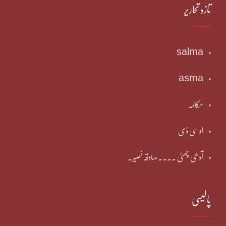
تازہ تحاریر
salma
asma
مکالمہ
او سی ڈی
آدھی چھٹی ۔۔۔۔صادقہ نصیر۔
پالیسی