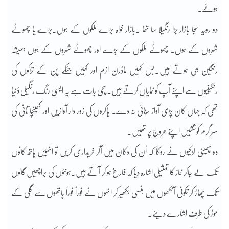
ہوئے۔
دو رویہ سجا بازار بڑا رنگیلا سا تھا ۔بازار خواہ بڑے ملکوں کے ہوں۔بڑے یا چھوٹے
شہروں کے ہوں۔ چھوٹے ملکوں کے بڑے اور چھوٹے شہروں کے ہوں ہمیشہ
رنگین ہی ہوتے ہیں۔بس کہیں ماڈرن ازم اور کہیں جٹکے پن کے تڑکوں کی
رنگینیوں سے اپنے آپ کو نمایاں کرتے ہیں۔سچی بات ہے یہ ایسی رنگ رنگیلی دُنیا
تھی کہ جہاں کان پڑی آواز سُنائی نہ دے۔ ہاکروں کی زور دار آوازیں اور کھینچا تانی کی
سر گرم کوششیں اپنے عروج پر تھیں۔
دو پھینی لڑکیوں نے روکا کہ اُن کی دکان میں آکر خریداری کریں تو انہیں ہاتھ کانوں
تک لے جاکر نماز کا تمثیلی اشارہ دیا کہ فارغ ہو کر آتے ہیں۔ہونٹوں کی براچھیں گالوں
تک پھاڑ کر تکونی آنکھوں میں ہنسی بکھیر کر انہوں نے فوراً فوراً ہاتھوں سے گلی کے
موڑ کی طرف اشارے دیئے۔