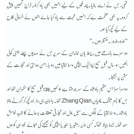
تھی، جس نے اِسے بنایا۔چند لمحوں کے لیے انہیں بھی یاد کرلو۔خراج تحسین پیش
کردو۔یہ بھی عظمت ہے کہ انہیں محبت سے یاد کیا جائے جنہوں نے انسانی فلاح
کے لیے کچھ کیا ہو۔
‘‘ضرورضرور ۔منتظر ہوں۔’’
دو سہرے باندھنے ہیں۔پہلا ہان خاندان کے سر پر جس نے صدیوں پہلے یعنی کوئی
اکیس سو سال قبل مسیح اپنا ایک ایلچی وسط ایشیا میں دو بار امن دوستی اور تجارت کے
مشن پر بھیجا۔
دوسرا سہرا اس عظیم بادشاہ کے سر بندھتا ہے جو کہیں 138قبل مسیح کا حکمران تھا اور
جس کا نام ژانگ چھیان Zhang Qian تھا۔بڑا دلیر،جی دار اورکچھ کر گزرنے والا
بادشاہ ۔وسط ایشیا کے لوگوں سے میل جول اور تجارتی تعلقات بڑھانے کا شدید خواہش
مند تھا۔ ایسا جیالا تھا کہ کِسی وزیر ،مشیر یا سفیر یا ایلچی کو بھیجنے کی بجائے خود ہی کوسوں