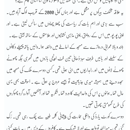
بھی ادا ہوجائیں کوشش کرنی ہے۔اتنی ٹھنڈ میں وضو کرنا کون سا آسان کام ہے؟
یہ علاقہ مختلف بیرکوں پر مشتمل ہے اور جہاں کوئی 2000کے قریب لوگ آباد ہیں۔
سب سے بڑی اور اہم بات کہ ریاست کی چھتر چھاؤں میں سانس لیتی ہے۔ اور
اپنی پور پور میں اس کے روایتی ،اپنی مذہبی نشانیوں اور علامتوں کے ساتھ جیتی ہے۔
بلند و بالا محرابی دروازے سے مسجد کے احاطے میں داخلہ ہوا۔دائیں ہاتھ پھیلے دکانوں
کے سلسلے اور بائیں طرف سبز ڈھائی تین فٹ اونچی باڑوں میں گھری جگہ چھوٹے
چھوٹے لانوں میں اور راہداریوں میں بٹی ہوئی تھی۔کسی دوسرے ملک کی مسجد میں
سجدہ دینے میں ہمیشہ میری جذباتیت تو جیسے عروج پر ہوتی ہے ۔ اسوقت بھی یہی
حال تھا۔ہونٹوں پر اس کی واحدانیت کا ورد تھا۔شکریہ تھا اور آنکھیں آوارہ گرد چھوکروں
کی طرح گھومتی پھرتی تھیں۔
دوسرے کورٹ یارڈ کی داخلی عمارت کی پیشانی کلمہ طیبہ سے چمک رہی تھی۔ رُک
گئی تھی۔میرا اللہ تو واحد ہے اور لا شریک ہے۔کافروں کے دیس میں یہ بات کہنی