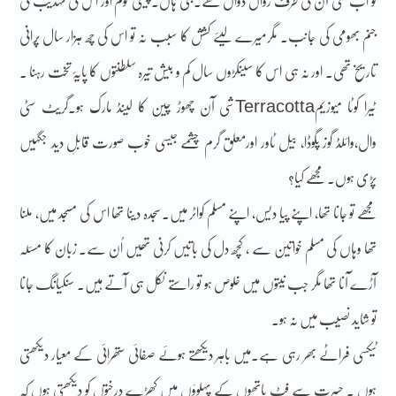
تو اب شی آن کی طرف رواں دواں تھے۔جی ہاں۔چینی قوم اور اس کی تہذیب کی
جنم بھومی کی جانب۔ مگرمیرے لیئے کشش کا سبب نہ تو اس کی چھ ہزار سال پُرانی
تاریخ تھی۔ اور نہ ہی اس کا سینکڑوں سال کم و بیش تیرہ سلطنتوں کا پایۂ تخت رہنا ۔
ٹیرا کوٹا میوزیمTerracottaشی آن چھوڑ چین کا لینڈ مارک ہو۔گریٹ سٹی
وال،وائلڈ گوز پگوڈا، بیل ٹاور اورمعلق گرم چشمے جیسی خوب صورت قابلِ دید جگہیں
پڑی ہوں۔ مجھے کیا؟
مجھے تو جانا تھا، اپنے پیا دیس، اپنے مسلم کواٹر میں۔سجدہ دینا تھا اس کی مسجد میں، ملنا
تھا وہاں کی مسلم خواتین سے ، کچھ دل کی باتیں کرنی تھیں اُن سے۔ زبان کا مسئلہ
آڑے آنا تھا مگر جب نیتوں میں خلوص ہو تو راستے نکل ہی آتے ہیں۔ سنکیانگ جانا
تو شاید نصیب میں نہ ہو۔
ٹیکسی فراٹے بھر رہی ہے۔میں باہر دیکھتے ہوئے صفائی ستھرائی کے معیار دیکھتی
ہوں ۔ حسرت سے فٹ پاتھوں کے پہلوؤں میں کھڑے درختوں کو دیکھتی ہوں کہ