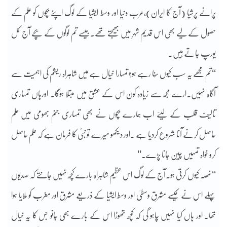
پرانے پرشیا (آج کا ایران)،عرب دنیا اور وسط ایشیا کے لوگ اپنے بچوں کو علم کے
حصول کے لیے بھی اس قدیم شہر میں بھیجتے تھے۔جیسے تم لوگوں کے بچے آج کل
یورپ جاتے ہیں۔
‘‘تم مجھے یہ سب کیوں سُنا رہے ہو؟تمہارا خیال ہے میں شاہراہ ریشم کی اہمیت سے
آگاہ نہیں۔ارے مجھ سے زیادہ کون اس کے عشق میں مبتلا ہوگا۔ اورہاں تمہاری
تالیف قلب کے لیئے اب ہمارے بچوں نے بھی تمہاری جنم بھومی میں علم
حاصل کرنے آنا شروع کردیا ہے ۔اور دیکھو میرے تو نبیؐ کا فرمان ہے کہ علم حاصل
کرو خواہ تمہیں چین جانا پڑے۔’’
‘‘غصّہ کیوں کرتی ہو۔آج کے لوگ اس عظیم شاہراہ بارے کچھ نہیں جانتے کہ صدیوں
پہلے اس نے کیسے مشرقِ وسطیٰ اور وسط ایشیا کے ذریعے مشرق اور مغرب کو ملایا ہوا
تھا۔ اور ہاں کیا نہیں چاہو گی کہ کچھ تھوڑا اس کے بارے بھی جانو جس کا یہ خیال