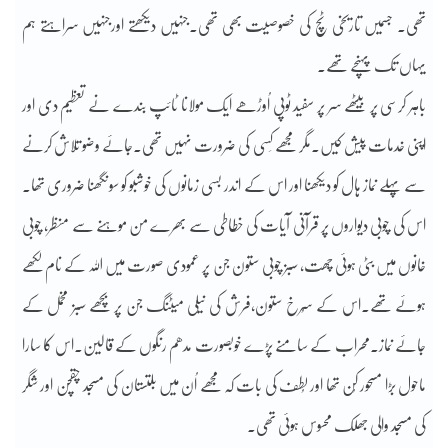
تھی۔ جسمیں تاریخی ٹچ کی خصوصیت بھی تھی۔جنہیں دیکھتے اورجنہیں سراہتے ہم
یہاں تک پہنچے تھے۔
باہر کرسی پر بیٹھے سر پر سفید ٹوپی اُوڑھے ایک مولانا ٹائپ بندے نے تعظیم دی اور
اپنی خدمات پیش کیں۔مگر مجھے کِسی کی ضرورت نہیں تھی۔جائے وضو تلاش کرنے
سے پہلے نماز ہال کو دیکھنا اور اس کے اندر بسی زمانوں کی خوشبو کو سونگھنا ضروری تھا۔
اس کی چوبی دیواروں پر قرآنی آیات کی خطاطی سے بھرے من موہنے سے منظر، چوبی
خانوں میں بٹی ہوئی چھت، سبز چوبی ستون جن پر عمودی صورت میں اللہ کے نام لکھے
ہوئے تھے۔اس کے سُرخ ستون،فرش کی نیلی میٹنگ جن پر بچھے سبز مخمل کے
جائے نماز۔محراب کے سامنے پڑے خوبصورت مدھم رنگوں کے قالین۔اس کا سارا
ماحول بڑا مسحور کُن تھا اور لُطف کی بات کہ مجھے اُن میں بلتستان کی مسجد چقچن اور شگر
کی مسجد والی جھلک محسوس ہوئی تھی۔