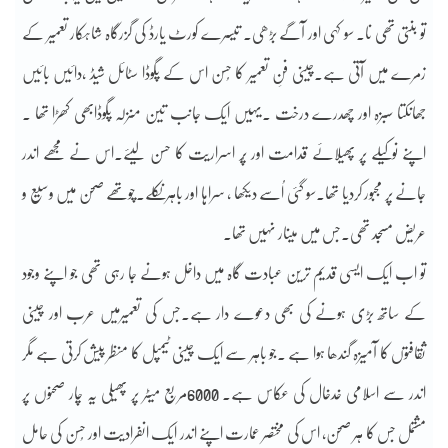
تو بنتی تھی نا۔ سو کہی اور آگے بڑھی۔ تیسرے کورٹ یارڈ کی گزرگاہ شاہکار تعمیر کے
زمرے میں آتی ہے۔چینی فنِ تعمیر کا حُسن اس کے پگوڈا سٹائل شیڈ ،دائیں بائیں
جھانکتا سبزہ اور چھدرے درخت ۔یہیں ایک جانب تین منزلہ پگوڈابھی کھڑا تھا ۔
اپنے نوکیلے پر پھیلائے قدامت اور پُر اسراریت کا حسن لیئے۔اس نے مجھے اندر
جانے پر مجبور کردیا تھا۔سو گئی اُسے دیکھا ، سراہا اور باہر نکلے۔چوتھے صحن میں وسیع و
عریض مسجد تھی۔جس میں مینار نہیں تھا۔
تو اب ایک ایسی قدیم ترین عبادت گاہ میں داخل ہونے جا رہی تھی جو اپنے وجود
کے ساتھ بڑی ہونے کی بھی دعوے دار ہے۔جس کی تعمیرمیں عرب اور چینی
ثقافتوں کا آمیزہ گندھا ہوا ہے ۔جو باہر سے ایک چینی ٹیمپل کا منظر پیش کرتی ہے مگر
اندر سے اسلامی خدخال کی عکاس ہے۔ 6000مربع میٹر پر پھیلی یہ چار صحنوں پر
مشتمل جس کا ہر صحن، اس کی مختصر عمارت اپنے اندر ایک انفرادیت اور حُسن کی حامل