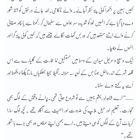
کہیں زمین پر بکھرا کوئی پتہ نظر آجائے۔ وائے ناکامی۔اللہ جانے درختوں کو اتنا شعور
دے دیا گیا ہے کہ انہیں خود کو شوریدہ سر ہواؤں سے سنبھال کر رکھنا ہے یا پھر صفائی
کرنے والے اتنے مستعد ہیں کہ وہ بس گھات لگائے بیٹھے ہیں کہ کہیں کوئی پتہ گرا اور
انہوں نے دبوچا۔
ایک وسیع و عریض میدان کے وسط میں مستطیل نما عمارت کے گلیارے سے اس
قلعہ شہر کے اندر داخل ہونا جس کے اُوپر سہ منزلہ رنگیلا سجیلا جھلکیاں مارتا پکوڈا دیکھنا اور
اُسے یہ کہتے ہوئے سننا۔
ــ‘‘ ارے شاہراہ ریشم یہیں سے تو شروع ہوتی تھی۔پُرانے وقتوں کے لوگ بھی
تجارت ، تعلیم اور میل ملاپ کی ضرورت اور اہمیت سے آگاہ تھے ۔ کچھ لوگ سارا
کریڈٹ آج کے لوگوں کو ہی دیتے ہیں۔ارے بھئی اپنے حسابوں وہ بھی بڑے با شعور
تھے۔’’