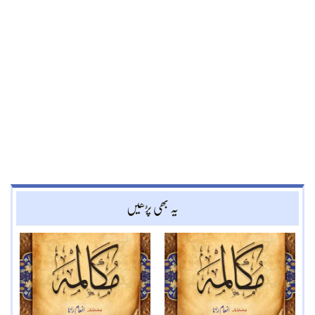
یہ بھی پڑھیں