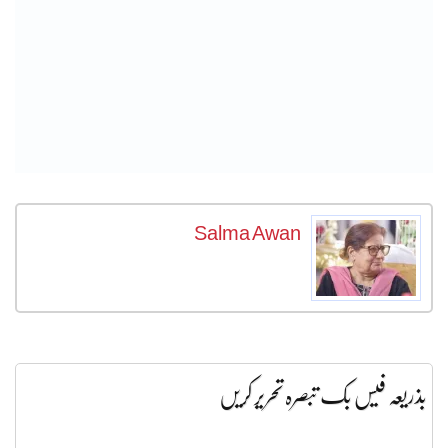
Salma Awan
بذریعہ فیس بک تبصرہ تحریر کریں