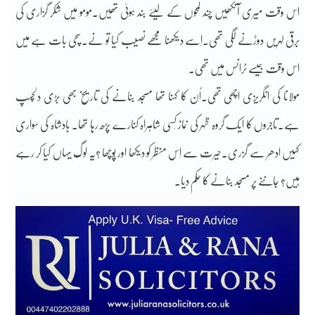
اس وقت میری آنکھیں چند لمحوں کے لیئے بند ہوئی تھیں۔مومو میں شکر گزاری کی
برقی لہریں دوڑنے لگی تھی۔اِسے دیکھنا مجھے نصیب کیا تو نے۔سچی بات ہے میں
اس وقت جیسے ٹرانس میں تھی۔
مولانا کی انگریزی اچھی تھی۔اُن کا کہنا تھا مسجد بنانے کی تاریخ بھی بڑی دلچسپ
ہے۔تاجروں کا ایک گروہ ظہر کی نماز کِسی شاہراہ کنارے پڑھ رہا تھا۔ بادشاہ کی سواری
کہیں ادھر سے گزری۔حیرت سے اِس منظر کو دیکھا اور پُوچھا ؟یہ لوگ یہاں کیا کر رہے
ہیں؟ جاننے پر مسجد بنانے کا حکم دیا۔