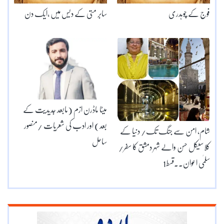
فوج کے چوہدری
سابر متی کے دیس میں ،ایک دن
میٹا ماڈرن ازم (مابعد جدیدیت کے
بعد) اور ادب کی شعریات /منصور
شام، امن سے جنگ تک/ دنیا کے
ساحل
کلاسیکل حسن والے شہر دمشق کا سفر/
سلمٰی اعوان۔۔قسط1