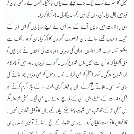
میل کا سفر طے کرکے ایک بڑے قبیلے کے پاس جاپہنچا۔انہوں نے دشمن جان کر
قید میں ڈال دیا۔کئی سال قید میں رکھا ۔ بیگار لی۔پھر آزاد کردیا۔
اپنی بادشاہت میں واپس آنے کے بعد اُس نے اپنے درباریوں کو اُس دُنیا کے
عجیب و غریب قصے سُنائے۔اُن خوبصورت گھوڑوں کا ذکر کیا۔جن کو وہ ر شک سے
دیکھتا تھا۔ عرب شہہ سواروں اور اُن کی دلیری و وجاہت کی کہانیوں نے درباریوں کو
بھی اُکسایا کہ وہ اُن سے میل جول شروع کریں۔گھوڑے خریدیں ۔بعد میں تو پھر لام
ڈور شروع ہوگئی۔سکندراعظم کو بھی قرار نہ تھا۔ رومنوں کو بھی دنیا پر چھا جانے کی
بڑی تمنا تھی۔ علاقے فتح کرنے ، ان پر قبضہ گری ،لوٹ مار کے بازار گرم کرنے اور
قتل و غارت کے سلسلے بھی اسی کے ذریعے ہوئے۔یہ بھی ایک منفی اثر ہوا۔مگر
اِس منفی اثر کے تعاقب میں مثبت پہلو کتنے زیادہ تھے۔ان کا تو کوئی شمار ہی نہیں۔
قازقستان کا تو بہت نمایاں کردار ہے اِس شاہراہ کے لیے۔الماتے تو عین شاہراہ پر ہی