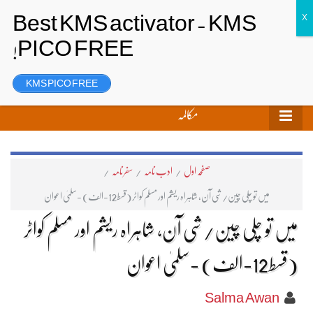
تحریر بھیجیں
لاگ ان
رجسٹر
KMS PICO FREE
مکالمہ
صفحہ اول
/
ادب نامہ
/
سفر نامہ
/
میں تو چلی چین/شی آن، شاہراہ ریشم اور مسلم کواٹر (قسط12-الف) -سلمیٰ اعوان
میں تو چلی چین/شی آن، شاہراہ ریشم اور مسلم کواٹر
(قسط12-الف) -سلمیٰ اعوان
Salma Awan