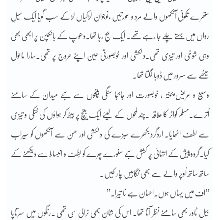
ستھرے تکونی آنکھوں والے مرد و عورتیں ،نوجوان لڑکیاں لڑکے سب گویا ایک سیلِ
رواں میں بہتے چلے جا رہے تھے۔ ایک بج رہا تھا۔دھوپ کے بانکپن پر ابھی بھی
وہی شوخی اور تیزی تھی۔دلکشی اور خوبصورتی عین اپنے عروج پر تھی۔سارا ماحول
میٹھے سے سرور میں ڈوبا لگتا تھا۔
وسیع و عریض پختہ ، خوبصورت اور جابجا سنگی بینچوں سے سجے میدان کے سامنے
اُترے۔مسلم کواٹر کا علاقہ ۔چند لمحوں کے لیئے ایک بینچ پر بیٹھ کر ہواؤں کی خنکی و تیزی
سے لطف اٹھایا۔ اردگردبکھرے سبزے کی دلکشی اور حسن سے آنکھوں کو سیراب
کیا۔گردوپیش کے انتہائی پُر کشش سجے سنورے چہرے کو لُطف و انبساط سے دیکھنے کے
ساتھ ساتھ اُوپر والے سے بھی نگاہیں چار کیں۔
‘‘اف میں یہاں ہوں۔احسان ہے نا تیرا۔’’
بیل ٹاور بھی سامنے نظر آتا تھا۔ اس کی شان بھی نرالی سی تھی ۔رنگوں میں سرتاپا