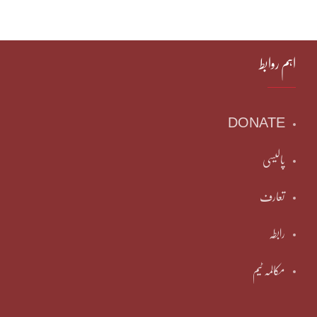
اہم روابط
DONATE
پالیسی
تعارف
رابطہ
مکالمہ ٹیم