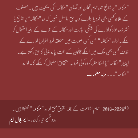
”مکالمہ“ پر شائع شدہ تمام تحاریر اور تصاویر ”مکالمہ“ کی ملکیت ہیں۔ مصنف
کے علاوہ کسی بھی فرد یا ادارے کو یہ حق حاصل نہیں کہ وہ ”مکالمہ“ پر شائع یا
نشر شدہ مواد کو ادارے کی پیشگی اجازت اور مکالمہ کے حوالے کے بغیر استعمال کر
سکے۔ ادارہ ”مکالمہ“ ایسی کسی صورت میں متعلقہ فرد، افراد یا ادارے کے
خلاف کسی بھی ملک میں اسکے قانون کے تحت چارہ جوئی کا حق رکھتا ہے۔
ایڈیٹر ”مکالمہ“ یا اسکا مقرر کردہ کوئی فرد یہ استحقاق استعمال کر سکے گا۔ ادارہ
”مکالمہ“۔۔۔
مزید معلومات
©2016-2026
تمام اشاعت کے جملہ حقوق بحق ادارہ ”
مکالمہ
“ محفوظ ہیں۔
اردو تھیم تیار کردہ :-
ایم بلال ایم