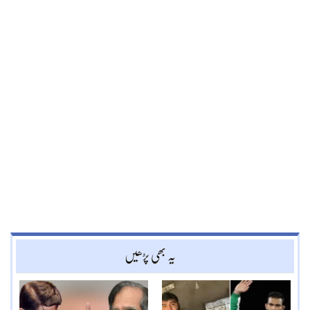
یہ بھی پڑھیں