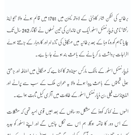
برطانیہ کی لنکن شائر کاؤنٹی کے لاؤتھ ٹاؤن میں 1781 میں قائم ہونے والا ’ایو اینڈ
رنشا‘ نامی ڈیپارٹمنٹل اسٹور ایک ہی خاندان کی تین نسلوں نے لگاتار 242 سال تک
چلایا تاہم کورونا وبا کے بعد برطانیہ میں مہنگائی کی تازہ لہر اور کاروبار کے بڑھتے ہوئے
اخراجات برداشت نہ کر پانے کے باعث بند ہو نے جا رہا ہے۔
ڈیپارٹمنٹل اسٹور کے مالک مارکس سینڈوتھ کا کہنا ہے کہ مہنگائی میں اضافہ اور بڑھتی
ہوئی قیمتوں کے باعث پیدا ہونے والا یہ بحران ملک کے سب سے پرانے اور
انڈیپنڈنٹ فیملی رن ڈپارٹمنٹل اسٹور کے طابوت میں آخری کیل ثابت ہوا ہے۔
انہوں نے کہا کہ کووڈ کے مشکل دو سالوں کے بعد ہمیں قوی امید تھی کہ مشکلات
کے اس دور کا خاتمہ ہوگا، ہم اس سے نکل جائیں گے اور اپنے اسٹور کو جدید