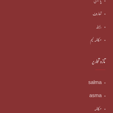
پالیسی
تعارف
رابطہ
مکالمہ ٹیم
تازہ تحاریر
salma
asma
مکالمہ