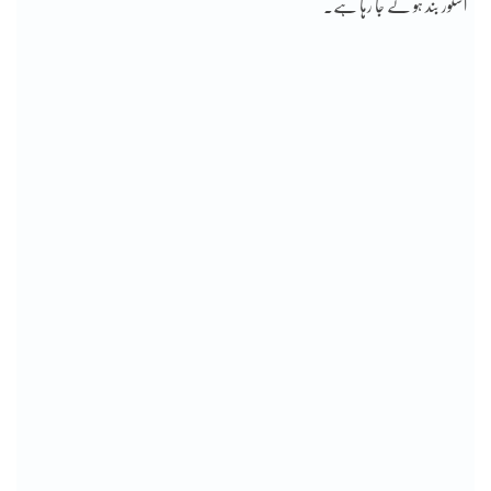
اسٹور بند ہو نے جا رہا ہے۔