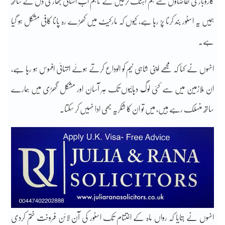
کاروباری تقاضاؤں سے ہم آہنگ کرلیں گے تاہم اب انتہائی بھاری دل کے ساتھ
ہمیں یہ اسٹور بند کرنا پڑ رہا ہے، کیوں کہ مارکیٹ میں کھڑے رہ پانا کافی مشکل ہو گیا
ہے۔
انہوں نے کہا کہ مجھے اپنی شاہی ٹیم کو الوداع کرتے ہوئے انتہائی افسوس ہو رہا ہے،
ان ملازمین میں سے کئی لوگ دہائیوں تک ہر آسان اور مشکل گھڑی میں ہمارے
ساتھ منسلک رہے ہیں، میں تو ان کا شکریہ بھی ادا نہیں کر سکتا۔
انہوں نے بتایا کہ رواں ماہ کے اختتام تک اسٹور کی آن لائن فروخت ختم کردی