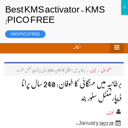
تحریر بھیجیں
لاگ ان
رجسٹر
KMS PICO FREE
مکالمہ
صفحہ اول
/
خبریں
/
برطانیہ میں مہنگائی کا طوفان: 240 سال پرانا ڈیپارٹمنٹل سٹور بند
برطانیہ میں مہنگائی کا طوفان: 240 سال پرانا
ڈیپارٹمنٹل سٹور بند
خبریں
20 January 2023ء