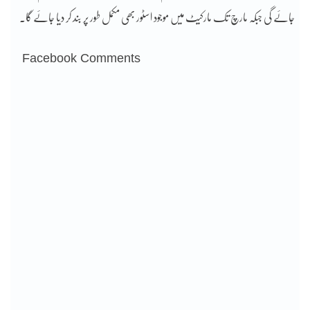
جائے گی جبکہ مارچ تک مارکیٹ میں موجود اسٹور بھی مکمل طور پر بند کر دیا جائے گا۔
Facebook Comments