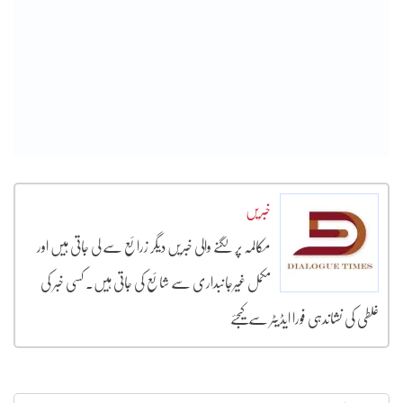
خبریں
مکالمہ پر لگنے والی خبریں دیگر زرائع سے لی جاتی ہیں اور
مکمل غیرجانبداری سے شائع کی جاتی ہیں۔ کسی خبر کی
غلطی کی نشاندہی فورا ایڈیٹر سے کیجئے