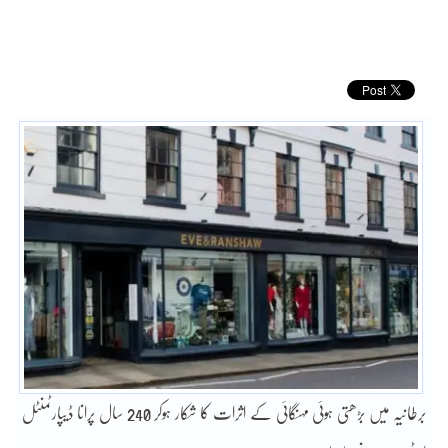
برطانیہ میں بڑھتی ہوئی مہنگائی کے اثرات کا شکار ہوکر 240 سال پرانا ڈیپارٹمنٹل