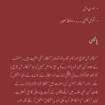
او سی ڈی
آدھی چھٹی ۔۔۔۔صادقہ نصیر۔
پالیسی
”مکالمہ“ پر شائع شدہ تمام تحاریر اور تصاویر ”مکالمہ“ کی ملکیت ہیں۔ مصنف
کے علاوہ کسی بھی فرد یا ادارے کو یہ حق حاصل نہیں کہ وہ ”مکالمہ“ پر شائع یا
نشر شدہ مواد کو ادارے کی پیشگی اجازت اور مکالمہ کے حوالے کے بغیر استعمال کر
سکے۔ ادارہ ”مکالمہ“ ایسی کسی صورت میں متعلقہ فرد، افراد یا ادارے کے
خلاف کسی بھی ملک میں اسکے قانون کے تحت چارہ جوئی کا حق رکھتا ہے۔
ایڈیٹر ”مکالمہ“ یا اسکا مقرر کردہ کوئی فرد یہ استحقاق استعمال کر سکے گا۔ ادارہ