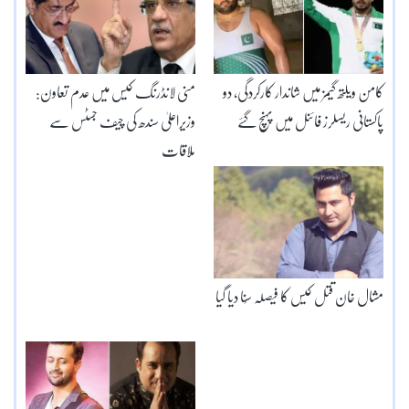
کامن ویلتھ گیمز میں شاندار کارکردگی، دو
منی لانڈرنگ کیس میں عدم تعاون:
پاکستانی ریسلرز فائنل میں پہنچ گئے
وزیراعلیٰ سندھ کی چیف جسٹس سے
ملاقات
مشال خان قتل کیس کا فیصلہ سُنا دیا گیا