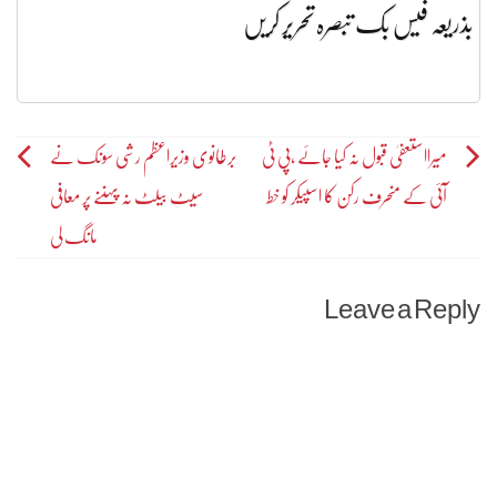
بذریعہ فیس بک تبصرہ تحریر کریں
Post
میرااستعفیٰ قبول نہ کیا جائے ،پی ٹی
برطانوی وزیراعظم رشی سونک نے
آئی کے منحرف رکن کا اسپیکر کو خط
سیٹ بیلٹ نہ پہننے پر معافی
navigation
مانگ لی
Leave a Reply