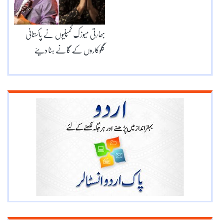
بھارتی میوزک کمپنیوں نے پاکستانی
گلوکاروں کے گانے ہٹا دیئے