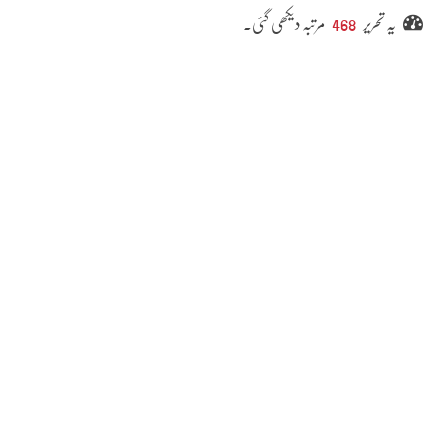
یہ تحریر
468
مرتبہ دیکھی گئی۔