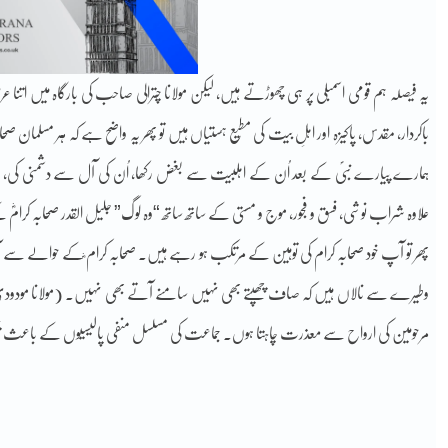
یہ فیصلہ ہم قومی اسمبلی پر ہی چھوڑتے ہیں، لیکن مولانا چترالی صاحب کی بارگاہ میں اتنا عرض
باکردار، مقدس، پاکیزہ اور اہلِ بیت کی مطیع ہستیاں ہیں تو پھر یہ واضح ہے کہ ہر مسلمان 
ہمارے پیارے نبیؐ کے بعد اُن کے اہلبیت سے بغض رکھا، اُن کی آل سے دشمنی کی، ان کی اول
علاوہ شراب نوشی، فسق و فجور، موج و مستی کے ساتھ ساتھ “وہ لوگ” جلیل القدر صحابہ کرامؓ
پھر تو آپ خود صحابہ کرام کی توہین کے مرتکب ہو رہے ہیں۔ صحابہ کرام ؓکے حوالے سے 
وطیرے سے نالاں ہیں کہ صاف چھپتے بھی نہیں سامنے آتے بھی نہیں۔ (مولانا مودودی 
مرحومین کی ارواح سے معذرت چاہتا ہوں۔ جماعت کی مسلسل منفی پالیسیوں کے باعث ت