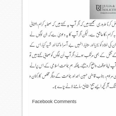
 کرنا ضروری سمجھتے ہیں کہ اگر آپ یہ کہتے ہیں کہ صحابہ کرام ؓ انتہائی
صحابہ کرام ؓ کا عاشق ہے، لیکن اگر آپ کا یہ دعویٰ ہے کہ جن لوگوں نے
اد کو رُلایا اور ستایا، انہیں بے آسرا و تنہا اور شہید کیا، اس کے
 کے قتل کے بھی مرتکب ہوئے! اگر آپ اُن لوگوں کو صحابی کہتے ہیں تو
آپ اپنا موقف واضح کر دیجئے، چونکہ ہم جماعت اسلامی کے اس پرانے
مرحوم، جناب قاضی حسین احمد اور جماعت کے دیگر مخلص کارکنان و
نگ آکر کچھ ایسے تلخ حقائق سامنے لانے پڑے)۔
Facebook Comments