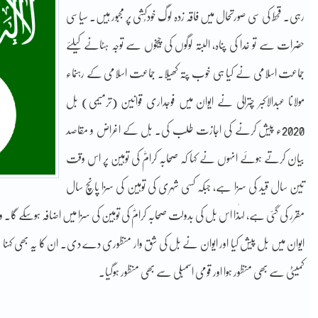
رہی۔ قحط کی سی صورتحال میں فاقہ زدہ لوگ خودکُشی پر مجبور ہیں۔ سیاسی
حضرات سے تو خدا کی پناہ، البتہ لوگوں کی چیخوں سے توجہ ہٹانے کیلئے
جماعت اسلامی نے کیا ہی خوب پتہ کھیلا۔ جماعت اسلامی کے رہنماء
مولانا عبدالاکبر چترالی نے ایوان میں فوجداری قوانین (ترمیمی) بل
2020ء پیش کرنے کی اجازت طلب کی۔ بل کے اغراض و مقاصد
بیان کرتے ہوئے انہوں نے کہا کہ صحابہ کرامؓ کی توہین پر اس وقت
تین سال قید کی سزا ہے، جبکہ کسی شہری کی توہین کی سزا پانچ سال
مقرر کی گئی ہے، لہٰذا اس بل کی بدولت صحابہ کرامؓ کی توہین کی سزا میں اضافہ ہوسکے گ
کمیٹی سے بھی منظور ہوا اور قومی اسمبلی سے بھی منظور ہوگیا۔