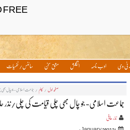
ٹی وی
ادب نامہ
انگلش
مشق سخن
سائنس/ نفسیات
صفحہ اول
/
کالم
/
جماعت اسلامی- جو چال بھی چل
جماعت اسلامی- جو چال بھی چلی قیامت کی چلی/نذر حا
نذر حافی
21 January 2023ء