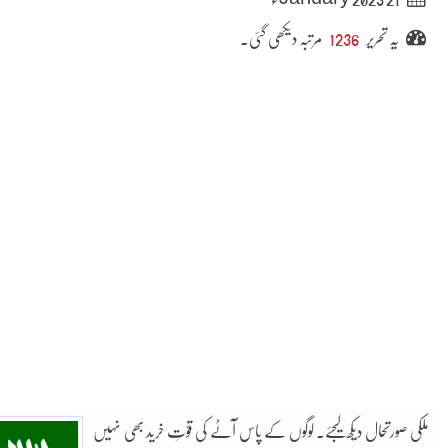
یہ تحریر
1236
مرتبہ دیکھی گئی۔
ملکی صورتحال دیکھ لیجئے۔ لوگوں کے پاس آٹے کی قوّتِ خرید بھی نہیں