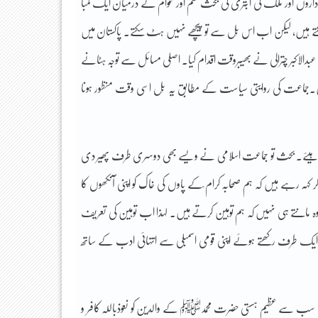
اداروں اور ملک کی ابتری کی بحث ختم اور عوام کے درمیان ایک لمبا
کتے ہیں، لیکن اب اس بِل سے تو پیچھے نہیں ہٹ سکتے۔ پاکستان میں
بدالاکبر چترالی نے بھیبروقت اقدام کیا۔ اصلی مسائل سے توجہ ہٹانے
ات نہیں۔جماعت کی روایتی سیاست کے مطابق یہ بِل اسی وقت منظور ہونا
ینا چاہیئے۔ بحث تو جماعت اسلامی نے ویسے بھی دوسری طرف پھیر دی
ر کہہ رہے ہیں کہ ہم صحابہ کرام ؒکے پاوں کی خاک کو اپنی آنکھوں کا
عنی وہ مانتے ہی نہیں کہ ہم توہین کرتے ہیں۔ لہذا اب توہین کی تعریف
ایک طرف رکھتے ہوئے اپنی قومی اسمبلی سے انتہائی ادب کے ساتھ
ات کی سب سے عظیم ہستی حضرت محمدﷺ کے والدین کو نعوذباللہ کافر و