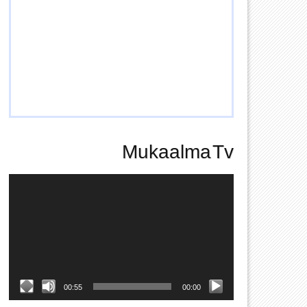
Mukaalma Tv
Video
Player
00:55
00:00