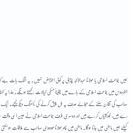
ہمیں جماعت اسلامی یا مولانا عبدالاکبر چترالی پر کوئی اعتراض نہیں۔ یہ الگ بات ہے
الفردوس میں جماعت اسلامی کے بارے میں یقیناً منفی خیالات رکھتے ہونگے۔ ہمارا یہ کہنا
صاحب کی تقاریر سننے کے بجائے صرف یہ بِل پیش کرنے کی ٹائمنگ دیکھ لیجئے۔ ایک 
رہے ہیں، خودکُشیاں کر رہے ہیں اور دوسری طرف جماعت اسلامی نے عین اسی وقت سب کو ا
کیلئے ہمیں ماضی میں جانا ہوگا۔ ماضی میں پھر مولانا مودودی صاحب سے ملاقات ہوسکتی