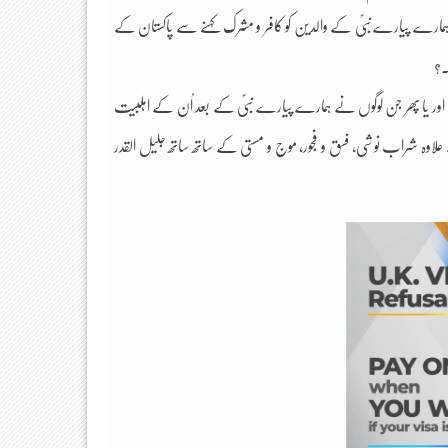
ا؟ ہمارے پیارے نبیؐ کے والدین کو کافر و مشرک کہنے سے پاکستان کے
۔؟
 ہیں اور یا پھر جن لوگوں نے ہمارے پیارے نبیؐ کے بعد اُن کے اہلبیت
کے علاوہ شراب نوشی، فسق و فجور، موج و مستی کے ساتھ ساتھ جلیل القدر