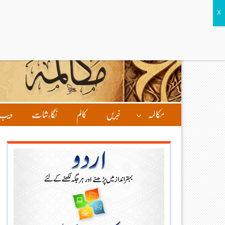
مکالمہ
خبریں
کالم
نگارشات
ویب 