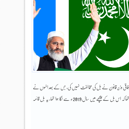
ا۔ وفاقی وزیر قانون نے بل کی مخالفت نہیں کی، جس کے بعد انہوں نے
ایوان میں بل پیش کیا اور ایوان نے بل کی شق وار منظوری دے دی۔ ان کا یہ بھی کہنا تھا کہ اس بل کے پیچھے میں سال 2019ء سے لگا ہوا تھا، یہ بل قائمہ