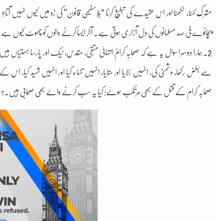
مشرک کہنا، لکھنا اور اس عقیدے کی تبلیغ کرنا “بلاسفیمی قانون” کی زد میں کیوں نہیں آت
پچانوے فی صد مسلمانوں کی دِل آزاری ہوتی ہے۔ آخر ایسا کرنے والوں کو چھوٹ کیوں ہے
2۔ ہمارا دوسرا سوال یہ ہے کہ صحابہ کرامؓ انتہائی متّقی، مقدس، نیک اور پارسا ہستیاں
سے بغض رکھا، دشمنی کی، انہیں رُلایا اور ستایا، انہیں تنہاء کیا اور انہیں شہید کیا، اس 
صحابہ کرام کے قتل کے بھی مرتکب ہوئے! کیا یہ سب کرنے والے بھی صحابی ہیں۔؟