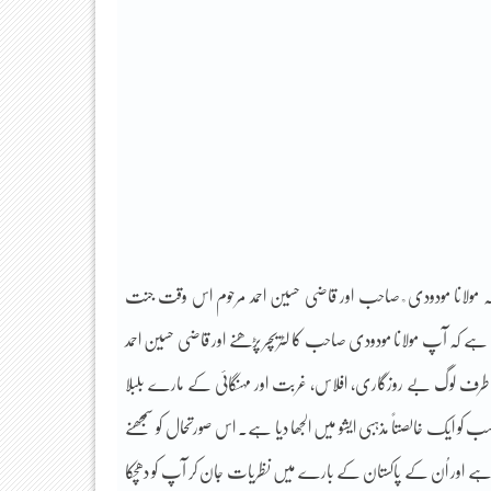
 کہ مولانا مودودی ؒ صاحب اور قاضی حسین احمد مرحوم اس وقت جنت
 ہے کہ آپ مولانا مودودی صاحب کا لٹریچر پڑھنے اور قاضی حسین احمد
طرف لوگ بے روزگاری، افلاس، غربت اور مہنگائی کے مارے بلبلا
یک خالصتاً مذہبی ایشو میں الجھا دیا ہے۔ اس صورتحال کو سمجھنے
 ہے اور اُن کے پاکستان کے بارے میں نظریات جان کر آپ کو دھچکا