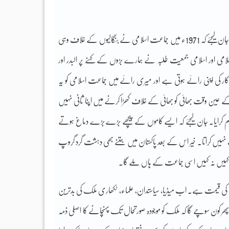
لہذا یہ کالم پڑھنےکے دوران آپ مولانا مرحوم کو فی الحال ایک طرف ہی رکھئے اور مختصراً یہ جان لیجئے کہ 1971ء میں جماعت اسلامی نے بنگالیوں کے خلاف وہی
اسلامی اور اسلامی جمعیت طلبہ نے ہمارے بڑوں کے کہنے پر البدر اور
 کار کی اپنی رائے ہوتی ہے اور میری رائے میں جماعت اسلامی کو یہ
ے عین وقت بھائی کو بھائی کے خلاف کھڑا کرنے میں اپنا ثانی نہیں
عام کرایا۔ جان لیجئے کہ ایسے کاموں کے پیچھے بڑے بڑے دماغ ہوتے
اک نہیں کراتا۔ خیر اس کے بعد پاکستان میں جتنے بھی دہشت گرد گروپ
ا کہیں نہ کہیں اسی جماعت کے ہاں ملے گا۔
نے کی قیمت ہے۔ اب میڈیا، سیاستدان، علماء، لکھاری ملک کی بدترین
بدالاکبر چترالی کے بِل پر لگ جائیں گے۔ 1971ء کی طرح اب پھر کون سوچے گا کہ ملک کو موجودہ صورتحال تک پہنچانے کا اصلی ذمہ