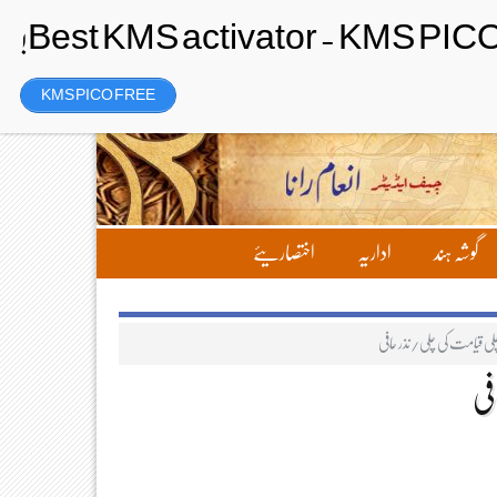
Sunday، 9 August 2026ء
تحریر بھیجیں
لاگ ان
رجسٹر
KMS PICO FREE
گوشہ ہند
اداریہ
اختصاریئے
ی قیامت کی چلی/نذر حافی
فی