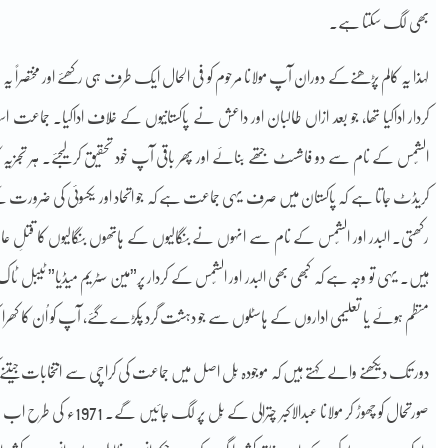
بھی لگ سکتا ہے۔
کردار اداکیا تھا، جو بعد ازاں طالبان اور داعش نے پاکستانیوں کے خلاف اداکیا۔ جماعت 
الشّمس کے نام سے دو فاشسٹ جتھے بنائے اور پھر باقی آپ خود تحقیق کر لیجئے۔ ہر تجزیہ
کریڈٹ جاتا ہے کہ پاکستان میں صرف یہی جماعت ہے کہ جو اتحاد اور یکسوئی کی ضرورت ک
رکھتی۔ البدر اور الشّمس کے نام سے انہوں نے بنگالیوں کے ہاتھوں بنگالیوں کا قتلِ 
ہیں۔ یہی تو وجہ ہے کہ کبھی بھی البدر اور الشّمس کے کردار پر”مین سٹریم میڈیا” ٹیبل ٹ
منظم ہوئے یا تعلیمی اداروں کے ہاسٹلوں سے جو دہشت گرد پکڑے گئے، آپ کو اُن کا کھر
دور تک دیکھنے والے کہتے ہیں کہ موجودہ بِل اصل میں جماعت کی کراچی سے انتخابات جیت
صورتحال کو چھوڑ کر مولانا ع