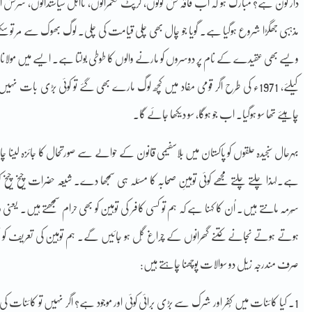
دار کون ہے؟ مبارک ہو کہ اب فاقہ کش لوگوں، کرپٹ حکمرانوں، نااہل سیاستدانوں، سرکش 
مذہبی جھگڑا شروع ہوگیا ہے۔ گویا جو چال بھی چلی قیامت کی چلی۔ لوگ بھوک سے مر تو س
ویسے بھی عقیدے کے نام پر دوسروں کو مارنے والوں کا طوطی بولتا ہے۔ ایسے میں مولانا ع
کیلئے، 1971ء کی طرح اگر قومی مفاد میں کچھ لوگ مارے بھی گئے تو کوئی بڑی ب
چاہیئے تھا سو ہوگیا۔ اب جو ہوگا، سو دیکھا جائے گا۔
بہرحال سنجیدہ حلقوں کو پاکستان میں بلاسفیمی قانون کے حوالے سے صورتحال کا جائزہ ل
ہے۔لہذا چلتے چلتے مجھے کوئی توہینِ صحابہ کا مسئلہ ہی سمجھا دے۔ شیعہ حضرات چیخ چیخ ک
سُرمہ مانتے ہیں۔ اُن کا کہنا ہے کہ ہم تو کسی کافر کی توہین کو بھی حرام سمجھتے ہیں۔ ی
ہوتے ہوتے نجانے کتنے گھرانوں کے چراغ گُل ہو جائیں گے۔ ہم توہین کی تعریف کو 
صرف مندرجہ زیل دو سوالات پوچھنا چاہتے ہیں:
1۔ کیا کائنات میں کُفر اور شرک سے بڑی برائی کوئی اور موجود ہے؟ اگر نہیں تو کائن