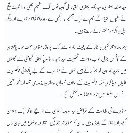
سید صفدر جعفری، سید ناصر جعفری، امتیاز علی گوہر، فرح ملک، شبنم خلجی اور اشرف شیخ
نے کلچرل ایشیاءکے نام سے ایک تنظیم بنا رکھی ہے، وہ وقتا فوقتا مشاعرے اور دیگر
ادبی پروگرام منعقد کرتے رہتے ہیں۔
چند روز پیشتر کلچرل ایشیا کے پلیٹ فارم سے ایک پر وقار مشاعرہ منعقد ہوا۔ پاکستان
کے قونصل جنرل ادب دوست شخصیت سید زاہد رضا جو پاکستانی کمیونٹی کے کاموں
میں بھرپور تعاون فراہم کرتے ہیں نہوں نے مشاعرے کے لیے پاکستانی قونصلیٹ
کا ہال مہیا کر دیا جبکہ قونصلیٹ کے سٹاف ممبران ربنوازہیڑ، چوہدری شبیر اور محمد عقیل
نے اس سلسلے میں تمام انتظامات مکمل کیے۔
مشاعرے کی نظامت کے فرائض سید صفدر جعفری نے ادا کیے جو کہ ایک بہترین
کمپیئر اور الفاظ کے بادشاہ ہیں ۔ ان کا منفرد اندازادائیگی الفاظ اور موضوع میں جان ڈال