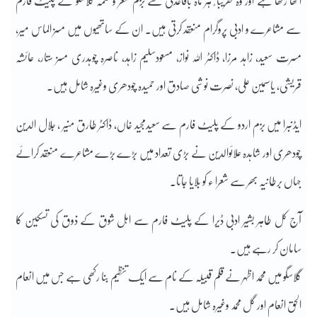
اٹھا رکھا ہے اور وہ تقریبا ً ہر ماہ باقاعدگی سے بزم شعر و نغمہ گلاسگو کے پلیٹ فارم
سے مشاعرے و ادبی پروگرام منعقد کرتی ہیں۔ ان کے ساتھیوں میں مسز الماس میر،
مسرت سعید، زاہد مرزا، ڈاکٹر اللہ نواز، مسعودسلیم زاہد، ناصرہ چوہدری مسز ستار، عائشہ
قریشی، یاسمین علی، نصرت نوشی صادق اور حمیدہ چودھری وغیرہ شامل ہیں۔
ایڈنبرا میں بزم اردو کے پلیٹ فارم سے سعیدمجید خاں، ڈاکٹر طارق منیر ، جلال الدین
چودھری اور شاہدہ علائوالدین نے بڑی تعداد میں بڑے بڑے مشاعرے منعقد کرائے
جہاں برطانیہ بھر سے شعرا ء کو بلایا جاتا۔
آج کل طاہر بشیر ادبی ڈیرا کے پلیٹ فارم سے اہل شوق کے ذوق کی تسکین کا
سامان کر رہے ہیں۔
گلاسگو میں محمد اظہر نے قلم قبیلہ کے نام سے ایک تنظیم بنا رکھی ہے جس میں انعام
الحق انعام اور گل محمد وغیرہ شامل ہیں۔