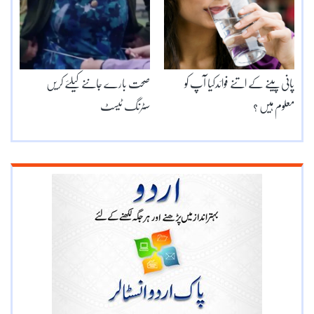
پانی پینے کے اتنے فوائدکیا آپ کو
صحت بارے جاننے کیلئے کریں
معلوم ہیں ؟
سٹرنگ ٹیسٹ