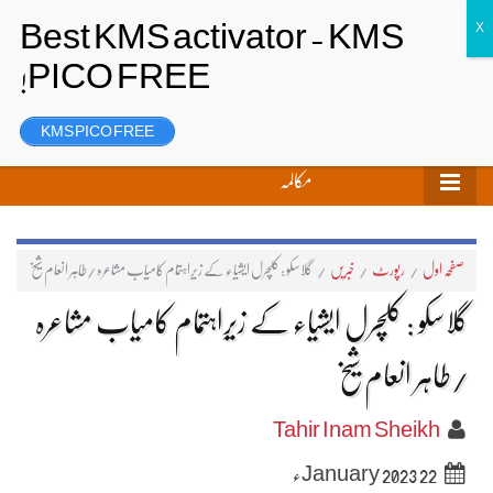
تحریر بھیجیں
لاگ ان
رجسٹر
KMS PICO FREE
مکالمہ
صفحہ اول
/
رپورٹ
/
خبریں
/
گلاسکو : کلچرل ایشیاء کے زیرِاہتمام کامیاب مشاعرہ /طاہر انعام شیخ
گلاسکو : کلچرل ایشیاء کے زیرِاہتمام کامیاب مشاعرہ
/طاہر انعام شیخ
Tahir Inam Sheikh
22 January 2023ء