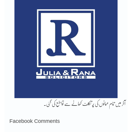
آخر میں تمام مہمانوں کی پُر تکلف کھانے سے تواضع کی گئی۔
Facebook Comments