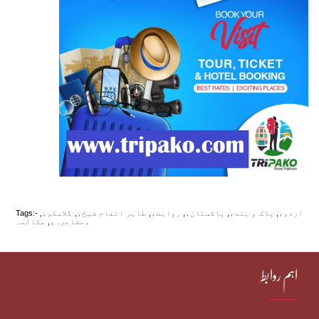
اردو،
,
پاک و ہند،
,
پاکستان،
,
روایت،
,
طاہر انعام شیخ،
,
گلاسکو،
,
Tags:-
مکالمہ،
مشاعرہ،
,
اہم روابط