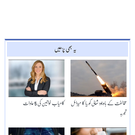
یہ بھی پڑھیں
مخالفت کے باوجود شمالی کوریا کا میزائل
کامیاب خواتین کی 5 عادات
تجربہ