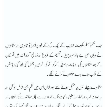
جب لکھنؤ مسلم حکومت تہذیب کے ایک مرکز کے طور پر اُبھرا تو شاعری اور مشاعروں
نے وہاں بھی بے پناہ عروج پایا ۔تعلیم کے فروغ اور ذرائع آمدورفت میں آسانیوں
کے بعد مشاعروں کی روایات برصغیر کے کونے کونے میں پھیل گئی اور کئی ریاستوں
کے نواب بڑے بڑے مشاعرے کرانے لگے۔
مشاعرے پہلے غزل پر مشتمل ہوتے تھے بعد ازاں اس میں نظم بھی شامل ہو گئی اور
یہ صرف لب و رخسار اور عشق و محبت تک محدود نہ رہے بلکہ معاشرے کی خوبیوں اور
خامیوں پر بھرپور توجہ مبذول کرانے لگے ۔ سیاست میں جو بات شجر ممنوعہ کی حیثیت