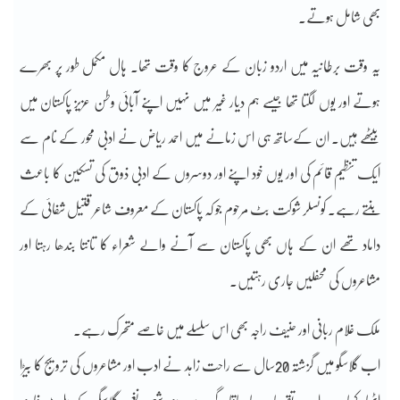
بھی شامل ہوتے۔
یہ وقت برطانیہ میں اردو زبان کے عروج کا وقت تھا۔ ہال مکمل طور پر بھرے
ہوتے اور یوں لگتا تھا جیسے ہم دیار غیر میں نہیں اپنے آبائی وطن عزیز پاکستان میں
بیٹھے ہیں۔ ان کےساتھ ہی اس زمانے میں احمد ریاض نے ادبی محور کے نام سے
ایک تنظیم قائم کی اور یوں خود اپنے اور دوسروں کے ادبی ذوق کی تسکین کا باعث
بنتے رہے۔ کونسلر شوکت بٹ مرحوم جو کہ پاکستان کے معروف شاعر قتیل شفائی کے
داماد تھے ان کے ہاں بھی پاکستان سے آنے والے شعراء کا تانتا بندھا رہتا اور
مشاعروں کی محفلیں جاری رہتیں۔
ملک غلام ربانی اور حنیف راجہ بھی اس سلسلے میں خاصے متحرک رہے۔
اب گلاسگو میں گزشتہ 20سال سے راحت زاہد نے ادب اور مشاعروں کی ترویج کا بیڑا