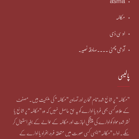
asma
مکالمہ
او سی ڈی
آدھی چھٹی ۔۔۔۔صادقہ نصیر۔
پالیسی
”مکالمہ“ پر شائع شدہ تمام تحاریر اور تصاویر ”مکالمہ“ کی ملکیت ہیں۔ مصنف
کے علاوہ کسی بھی فرد یا ادارے کو یہ حق حاصل نہیں کہ وہ ”مکالمہ“ پر شائع یا
نشر شدہ مواد کو ادارے کی پیشگی اجازت اور مکالمہ کے حوالے کے بغیر استعمال کر
سکے۔ ادارہ ”مکالمہ“ ایسی کسی صورت میں متعلقہ فرد، افراد یا ادارے کے