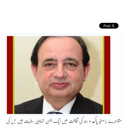
مشاعرے برصغیر پاک و ہند کی ثقافت میں ایک ایسی تہذیبی روایت ہیں جس کی