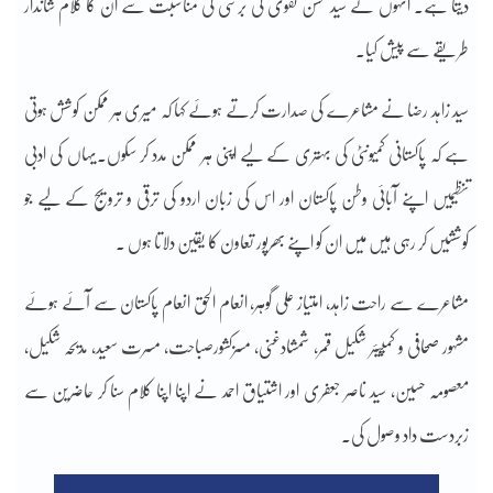
دیتا ہے۔ انہوں نے سید محسن نقوی کی برسی کی مناسبت سے ان کا کلام شاندار
طریقے سے پیش کیا۔
سید زاہد رضا نے مشاعرے کی صدارت کرتے ہوئے کہا کہ میری ہر ممکن کوشش ہوتی
ہے کہ پاکستانی کمیونٹی کی بہتری کے لیے اپنی ہر ممکن مدد کر سکوں۔یہاں کی ادبی
تنظیمیں اپنے آبائی وطن پاکستان اور اس کی زبان اردو کی ترقی و ترویج کے لیے جو
کوششیں کر رہی ہیں میں ان کو اپنے بھرپور تعاون کا یقین دلاتا ہوں ۔
مشاعرے سے راحت زاہد، امتیاز علی گوہر، انعام الحق انعام پاکستان سے آئے ہوئے
مشہور صحافی و کمپیئر شکیل قمر، شمشادغنی، مسزکشورصباحت، مسرت سعید، مدیحہ شکیل،
معصومہ حسین، سید ناصر جعفری اور اشتیاق احمد نے اپنا اپنا کلام سنا کر حاضرین سے
زبردست داد وصول کی۔