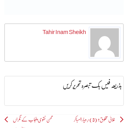
Tahir Inam Sheikh
بذریعہ فیس بک تبصرہ تحریر کریں
Post
خلائی مخلوق؟ (3)/وہاراامباکر
محسن نقوی پنجاب کے نگراں