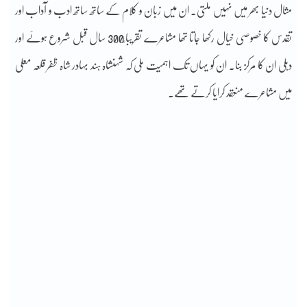
مثال دنیا بھر میں نہیں ملتی۔ ان میں زبان و کلام کے ساتھ ساتھ ادب و آداب اور
تقدس کا خصوصی خیال رکھا جاتا تھا مشاعرے تقریبا ً300 سال قبل شروع ہوئے اور
دہلی ان کا مرکز بنا۔ ان کو یہاں تک اہمیت ملی کہ شہنشاہ ہند بہادر شاہ ظفر قلعہ معلی
میں مشاعرے منعقد کرایا کرتے تھے۔