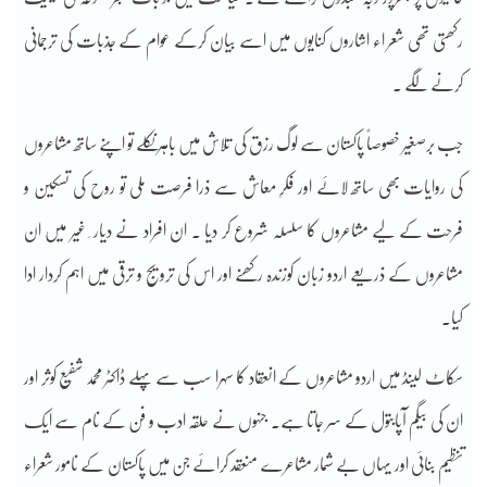
رکھتی تھی شعر اء اشاروں کنایوں میں اسے بیان کرکے عوام کے جذبات کی ترجمانی
کرنے لگے ۔
جب برصغیر خصوصاً پاکستان سے لوگ رزق کی تلاش میں باہر نکلے تو اپنے ساتھ مشاعروں
کی روایات بھی ساتھ لائے اور فکرِ معاش سے ذرا فرصت ملی تو روح کی تسکین و
فرحت کے لیے مشاعروں کا سلسلہ شروع کر دیا ۔ ان افراد نے دیار ِ غیر میں ان
مشاعروں کے ذریعے اردو زبان کوزندہ رکھنے اور اس کی ترویج و ترقی میں اہم کردار ادا
کیا۔
سکاٹ لینڈ میں اردو مشاعروں کے انعقاد کا سہرا سب سے پہلے ڈاکٹر محمد شفیع کوثر اور
ان کی بیگم آپابتول کے سر جاتا ہے۔ جنہوں نے حلقہ ادب و فن کے نام سے ایک
تنظیم بنائی اور یہاں بے شمار مشاعرے منعقد کرائے جن میں پاکستان کے نامور شعراء