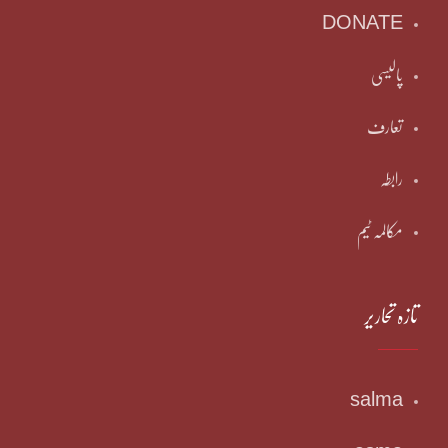
DONATE
پالیسی
تعارف
رابطہ
مکالمہ ٹیم
تازہ تحاریر
salma