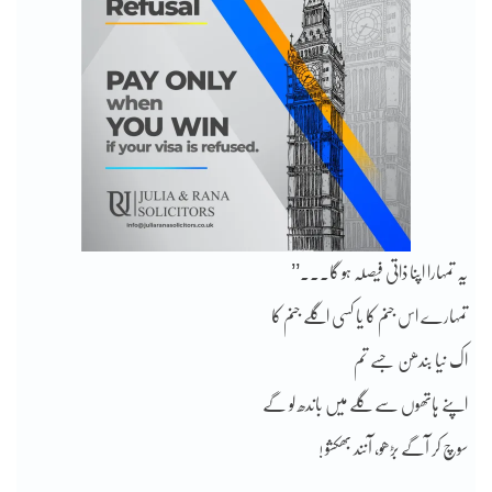
یہ تمہارا اپنا ذاتی فیصلہ ہو گا۔۔۔’’
تمہارے اس جنم کا یا کسی اگلے جنم کا
اک نیا بندھن جسے تم
اپنے ہاتھوں سے گلے میں باندھ لو گے
سوچ کر آگے بڑھو، آنند بھکشو !