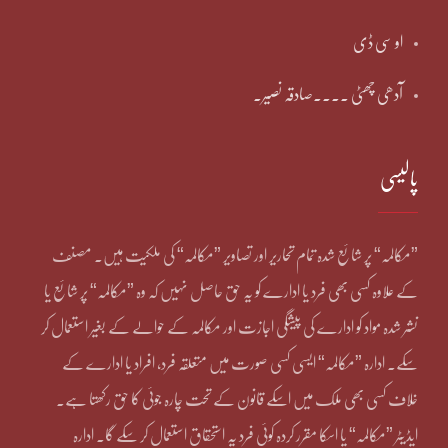
او سی ڈی
آدھی چھٹی ۔۔۔۔صادقہ نصیر۔
پالیسی
”مکالمہ“ پر شائع شدہ تمام تحاریر اور تصاویر ”مکالمہ“ کی ملکیت ہیں۔ مصنف
کے علاوہ کسی بھی فرد یا ادارے کو یہ حق حاصل نہیں کہ وہ ”مکالمہ“ پر شائع یا
نشر شدہ مواد کو ادارے کی پیشگی اجازت اور مکالمہ کے حوالے کے بغیر استعمال کر
سکے۔ ادارہ ”مکالمہ“ ایسی کسی صورت میں متعلقہ فرد، افراد یا ادارے کے
خلاف کسی بھی ملک میں اسکے قانون کے تحت چارہ جوئی کا حق رکھتا ہے۔
ایڈیٹر ”مکالمہ“ یا اسکا مقرر کردہ کوئی فرد یہ استحقاق استعمال کر سکے گا۔ ادارہ