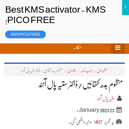
تحریر بھیجیں
لاگ ان
رجسٹر
KMS PICO FREE
مکالمہ
صفحہ اول
/
ادب نامہ
/
شاعری
/
منظوم بُدھ کتھائیں/ڈاکٹر ستیہ پال آنند
منظوم بُدھ کتھائیں/ڈاکٹر ستیہ پال آنند
ستیہ پال آنند
23 January 2023ء
یہ تحریر
1027
مرتبہ دیکھی گئی۔