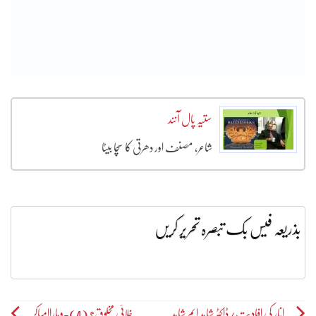
ستیہ پال آنند
شاعر، مصنف اور دھرتی کا سچا بیٹا
بذریعہ فیس بک تبصرہ تحریر کریں
Post
انار کی افادیت/ڈاکٹر شاہد ایم شاہد
خلائی مخلوق؟ (4)-وہاراامباکر