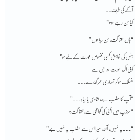
آگے کی طرف۔۔
کیا سُن رہے ہو؟”
“ہاں، تتھا گت، سُن رہا ہوں ”
جنس کی خواہش کسی مخصوص عورت کے لیے ہو’’
کوئی اک عورت ہو، جس سے
منسلک ہو کر تمہاری عمر گذرے۔۔۔
“آپ کا مطلب ہے، شادی یا بیاہ۔۔۔’’
‘‘منڈپ میں اگنی کی گواھجی سے، تتھا گت؟
“۔۔۔یہ نہیں، آنند، میرا اس سے مطلب یہ نہیں ہے’’