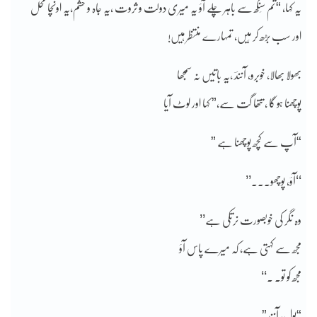
یہ کہا، “تم سَنگھ سے باہر چلے آؤ یہ میری دولت و ثروت ،یہ جاہ و حشم،یہ اونچا محل
اور سب بڑھ کر مَیں، تمہارے منتظر ہیں!
بھولا بھالا، خوبرو، آنندؔ ،یہ باتیں نہ سمجھا
پوچھنا ہو گا ، تتھا گت سے،” کہا اور لوٹ آیا
“آپ سے کچھ پوچھنا ہے ”
‘‘آؤ، پوچھو۔۔۔’’
وہ نگر کی خوبصورت نرتکی ہے’’
مجھ سے کہتی ہے، کہ میرے پاس آؤ
مجھ کو تو۔ ۔‘‘
“بول، آنند”