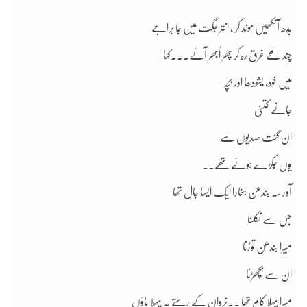
بُدھ آنکھیں موند کر ، انتر جگت میں جا بِراجے
چند لمحے غرق رہ کر پھر اُبھر آئے۔۔۔کہا
میں خود، یشودھا اور بچہ
جانے کتنی
ان گنت صدیوں سے
یوں جکڑے ہوئے تھے۔۔
آور سہ بندھن ہنمارا ایک ایسا جال تھا
جس سے نکلنا
میرا بندھن توڑنا
ان سے بچھڑنا
میرا پہلا کام تھا ۔۔نروان کے رستے پہ پہلا پاؤں