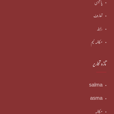
پالیسی
تعارف
رابطہ
مکالمہ ٹیم
تازہ تحاریر
salma
asma
مکالمہ