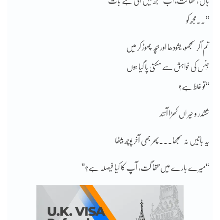
ہاں ، تتھا گت، اب سمجھ میں آئی ہے بات’’
‘‘۔۔مجھ کو
تم اگر سمجھو، یشودھا اور بچہ چھوڑ کر میَں
جِنس کی خواہش سے مکتی پا گیا ہوں
‘‘تو غلط ہے؟
ششدر و حیر اں کھڑا آنند
یہ باتیں نہ سمجھا۔۔۔پھر بھی آخر پوچھ بیٹھا
“میرے بارے میں تتھا گت، آپ کا کیا فیصلہ ہے؟”