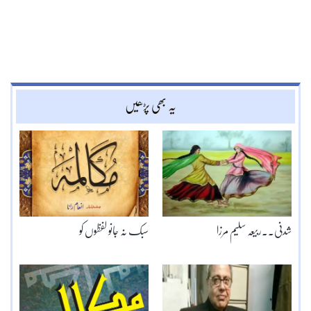
یہ بھی پڑھیں
شدنی۔۔ربیعہ سلیم مرزا
سبک نہ جانو لفظوں کو