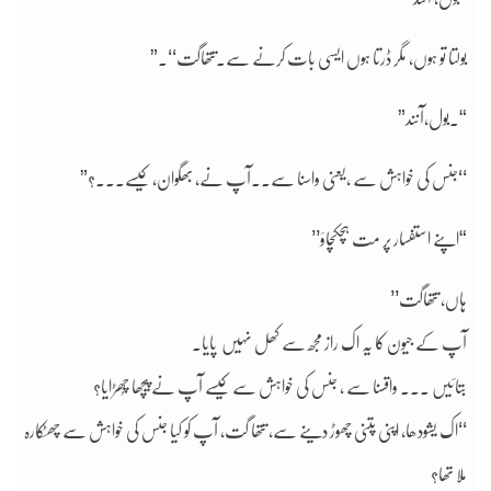
بولتا تو ہوں، مگر ڈرتا ہوں ایسی بات کرنے سے۔تتھاگت‘‘۔”
“۔بول،آنند”
‘‘جنس کی خواہش سے ،یعنی واسنا سے۔۔آپ نے، بھگوان، کیسے۔۔۔؟”
“اپنے استفسار پر مت ہچکچاؤ’’
ہاں، تتھاگت’’
آپ کے جیون کا یہ اک راز مجھ سے کھل نہیں پایا۔
بتائیں ۔۔۔ واقسنا سے ، جنس کی خواہش سے کیسے آپ نے پیچھا چُھڑایا؟
‘‘اک یشودھا، اپنی پتنی چھوڑ دینے سے، تتھا گت، آپ کو کیا جنس کی خواہش سے چھٹکارہ
ملا تھا؟