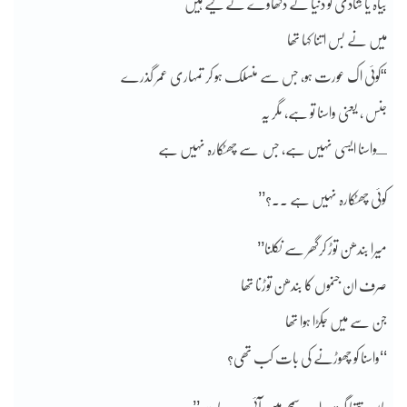
بیاہ یا شادی تو دنیا کے دکھاوے کے لیے ہیں
میں نے بس اتنا کہا تھا
“کوئی اک عورت ہو، جس سے منسلک ہو کر تمہاری عمر گذرے
جنس ، یعنی واسنا تو ہے، مگر یہ
ـواسنا ایسی نہیں ہے، جس سے چھٹکارہ نہیں ہے
کوئی چھٹکارہ نہیں ہے ۔۔؟’’
میرا بندھن توڑ کرگھر سے نکلنا’’
صرف ان جنموں کا بندھن توڑنا تھا
جن سے میں جکڑا ہوا تھا
‘‘واسنا کو چھوڑنے کی بات کب تھی؟