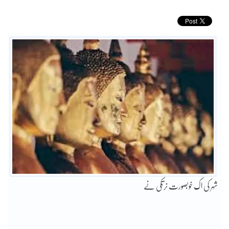
شہر کی اک خوبصورت نرتکی نے