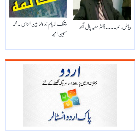
وتلک الایام نداولہا بین الناس ۔ محمد
بیاض ِ عمر۔۔۔۔ڈاکٹر ستیہ پال آنند
مبین امجد