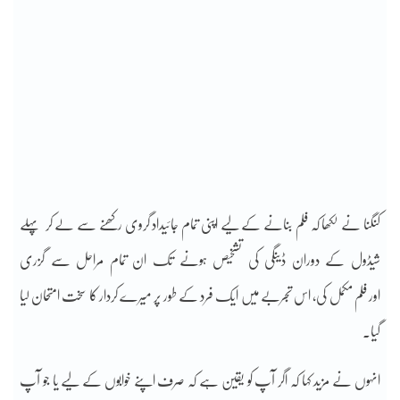
کنگنا نے لکھا کہ فلم بنانے کے لیے اپنی تمام جائیداد گروی رکھنے سے لے کر پہلے
شیڈول کے دوران ڈینگی کی تشخیص ہونے تک ان تمام مراحل سے گزری
اور فلم مکمل کی، اس تجربے میں ایک فرد کے طور پر میرے کردار کا سخت امتحان لیا
گیا۔
انہوں نے مزید کہا کہ اگر آپ کو یقین ہے کہ صرف اپنے خوابوں کے لیے یا جو آپ