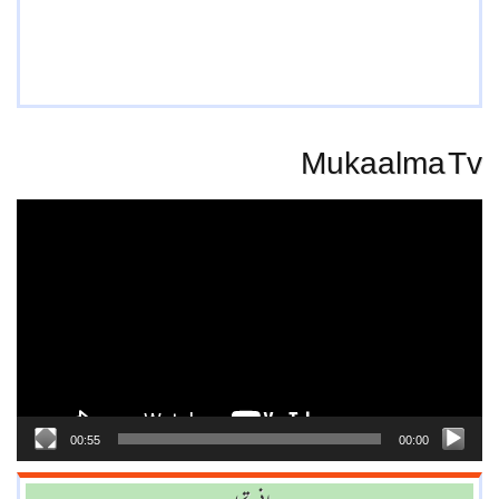
Mukaalma Tv
Video
Player
00:55
00:00