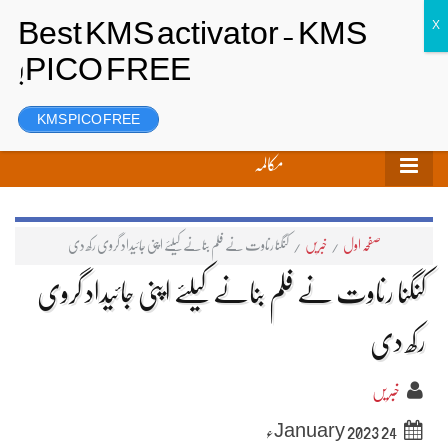
تحریر بھیجیں
لاگ ان
رجسٹر
KMS PICO FREE
مکالمہ
صفحہ اول
/
خبریں
/
کنگنا رناوت نے فلم بنانے کیلئے اپنی جائیداد گروی رکھ دی
کنگنا رناوت نے فلم بنانے کیلئے اپنی جائیداد گروی
رکھ دی
خبریں
24 January 2023ء