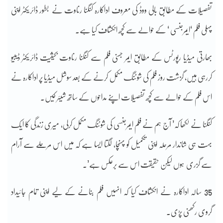
تفصیلات کے مطابق بالی ووڈ کی معروف اداکارہ کنگنا رناوت نے بطور ڈائریکٹر اپنی
پہلی فلم ‘ایمرجنسی ‘ کے حوالے سے کچھ انکشاف کیا ہے۔
بھارتی میڈیا رپورٹس کے مطابق ایمر جسنی فلم سے کنگنا رناوت بحیثیت ڈائریکٹر ڈیبیو
کررہی ہیں، گزشت روز فلم کی شوٹنگ مکمل کرنے کے بعد سوشل میڈیا پر اداکارہ نے
اس فلم کے حوالے سے کچھ تفصیلات اپنے مداحوں کے ساتھ شیئر کیں۔
کنگنا نے لکھا کہ’ آج ہم نے فلم ایمرجنسی کی شوٹنگ مکمل کرلی، میری زندگی کا ایک
بہت ہی شاندار مرحلہ اپنی تکمیل کو پہنچا، لگتا ایسا ہے کہ میں اس مرحلے سے آرام
سے گزری ہوں لیکن حقیقت اس سے برعکس ہے’۔
35 سالہ اداکارہ نے انکشاف کیا کہ انہیں فلم بنانے کے لیے اپنی تمام جائیداد
گروی رکھنی پڑی۔