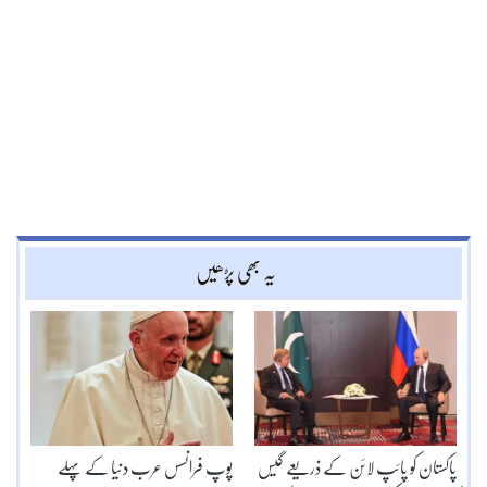
یہ بھی پڑھیں
پاکستان کو پائپ لائن کے ذریعے گیس
پوپ فرانسس عرب دنیا کے پہلے