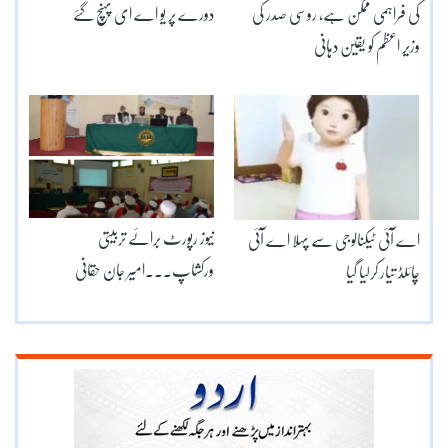
کی فراہمی ممکن ہے، روسی صدر کی
دورے پر یو اے ای پہنچ گئے
وزیر اعظم کو یقین دہانی
نیوز رپورٹ برائے تربیتی
اے آئی ٹیکنالوجی سے پہلا اے آئی
ورکشاپ۔۔۔امیر جان حقانی
چائلڈ تیار کرلیا گیا