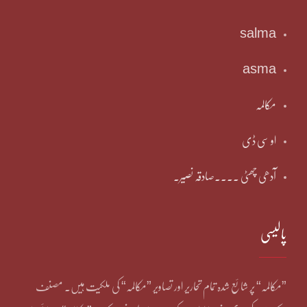
salma
asma
مکالمہ
او سی ڈی
آدھی چھٹی ۔۔۔۔صادقہ نصیر۔
پالیسی
”مکالمہ“ پر شائع شدہ تمام تحاریر اور تصاویر ”مکالمہ“ کی ملکیت ہیں۔ مصنف