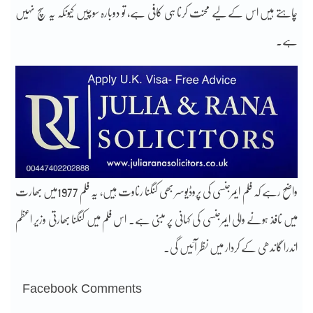
چاہتے ہیں اس کے لیے محنت کرنا ہی کافی ہے، تو دوبارہ سوچیں کیونکہ یہ سچ نہیں
ہے۔
واضح رہے کہ فلم ایمرجنسی کی پروڈیوسر بھی کنگنا رناوت ہیں، یہ فلم 1977میں بھارت
میں نافذ ہونے والی ایمرجنسی کی کہانی پر مبنی ہے۔ اس فلم میں کنگنا بھارتی وزیر اعظم
اندرا گاندھی کے کردار میں نظر آئیں گی۔
Facebook Comments