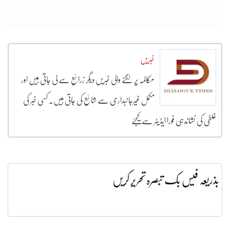
خبریں
مکالمہ پر لگنے والی خبریں دیگر زرائع سے لی جاتی ہیں اور
مکمل غیرجانبداری سے شائع کی جاتی ہیں۔ کسی خبر کی
غلطی کی نشاندہی فورا ایڈیٹر سے کیجئے
بذریعہ فیس بک تبصرہ تحریر کریں