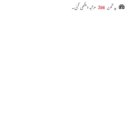
یہ تحریر
386
مرتبہ دیکھی گئی۔