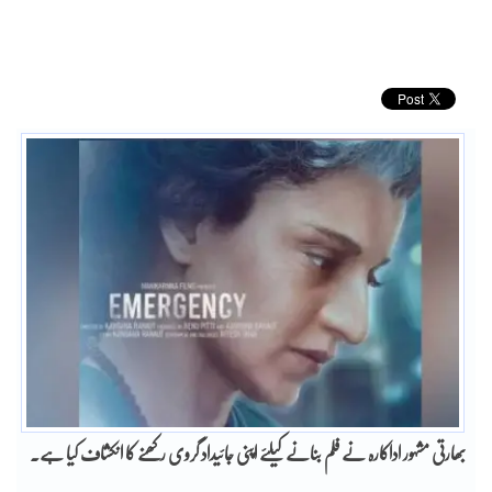
بھارتی مشہور اداکارہ نے فلم بنانے کیلئے اپنی جائیداد گروی رکھنے کا انکشاف کیا ہے۔