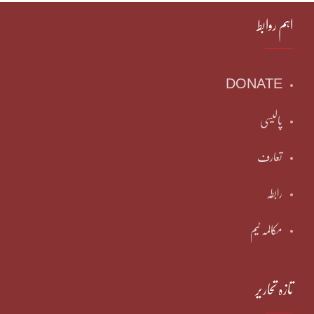
اہم روابط
DONATE
پالیسی
تعارف
رابطہ
مکالمہ ٹیم
تازہ تحاریر