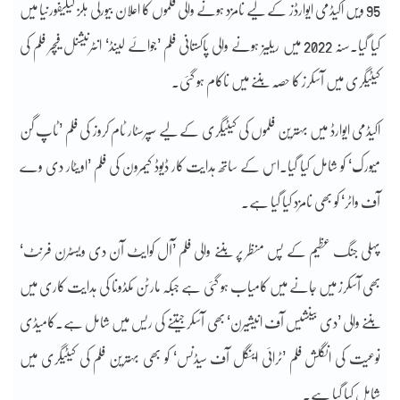
95 ویں اکیڈمی ایوارڈز کے لیے نامزد ہونے والی فلموں کا اعلان بیورلی ہلز کیلیفورنیا میں
کیا گیا۔سنہ 2022 میں ریلیز ہونے والی پاکستانی فلم ’جوائے لینڈ‘ انٹرنیشنل فیچر فلم کی
کیٹیگری میں آسکرز کا حصہ بننے میں ناکام ہو گئی۔
اکیڈمی ایوارڈ میں بہترین فلموں کی کیٹیگری کے لیے سپرسٹار ٹام کروز کی فلم ’ٹاپ گن
میورک‘ کو شامل کیا گیا۔اس کے ساتھ ہدایت کار ڈیوڈ کیمرون کی فلم ’اویٹار دی وے
آف واٹر‘ کو بھی نامزد کیا گیا ہے۔
پہلی جنگ عظیم کے پس منظر پر بننے والی فلم ’آل کوایٹ آن دی ویسٹرن فرنٹ‘
بھی آسکرز میں جانے میں کامیاب ہو گئی ہے جبکہ مارٹن مکڈونا کی ہدایت کاری میں
بننے والی ’دی بینشیس آف انیشیرن‘ بھی آسکر جیتنے کی ریس میں شامل ہے۔کامیڈی
نوعیت کی انگلش فلم ’ٹرائی اینگل آف سیڈنس‘ کو بھی بہترین فلم کی کیٹیگری میں
شامل کیا گیا ہے۔