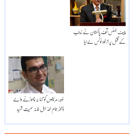
چیف جسٹس آف پاکستان نے زینب
کے قتل پر ازخود نوٹس لےلیا
غزہ: مریضوں کو تنہا نہ چھوڑنے والے
ڈاکٹر حمام اللّٰہ اہل خانہ سمیت شہید