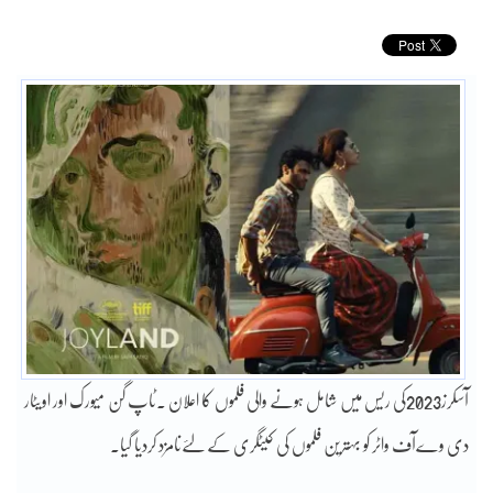
آسکرز2023کی ریس میں شامل ہونے والی فلموں کا اعلان ۔ٹاپ گن میورک اور اویٹار
دی وےآف واٹر کو بہترین فلموں کی کیٹگری کے لئےنامزد کردیا گیا۔