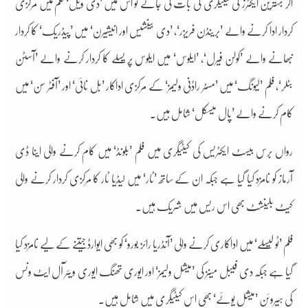
اگر بہترین ایکٹرز کی کیٹیگری کی بات کی جائے تو اس میں ’دی ویل‘ فلم میں مرکزی
کردار ادا کرنے والے ’برینڈن فریزر‘، ’دی بینشیس اور انیشیرن‘ میں ’پیڈریک‘ کا کردار
نبھانے والے ’کولن فیرل‘، ’ایلوس‘ میں ایلوس پریسلے کا کردار کرنے والے ’آسٹن
بٹلر‘، فلم ’لیونگ‘ میں ’مسٹر راڈنی ولیمز‘ کے مرکزی اداکار ’بل نائی‘ اور ’آفٹر سن‘ میں
کام کرنے والے ’پال میسکل‘ شامل ہیں۔
رواں برس بیسٹ ایکٹریس کی کیٹیگری میں فلم ’بلونڈ‘ میں کام کرنے والی اینا ڈی
آرماز کو نامزد کیا گیا ہے جبکہ ان کے ساتھ ’ٹار‘ میں لیڈیا ٹار کا مرکزی کردار کرنے والی
کیٹ بلینشٹ بھی اس ریس میں شریک ہیں۔
فلم ’ٹو لیسلے‘ میں اداکاری کرنے والی ’آنڈریا رائز بورو‘ کو بھی ایوارڈ جیتنے کے لیے نامزد کیا
گیا ہے جبکہ دی فیبل مینز کی ’میشل ولیمز‘ اور ایوری تھنگ ایوری ویئر آل ایٹ ونس
کی ہیروئن ’میشل یوئے‘ بھی اس کیٹیگری میں شامل ہیں۔