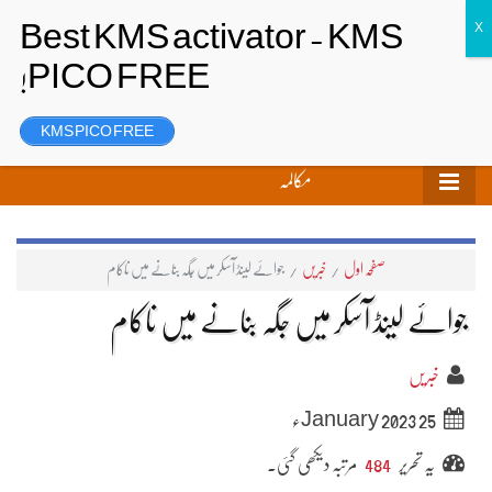
تحریر بھیجیں
لاگ ان
رجسٹر
KMS PICO FREE
مکالمہ
صفحہ اول
/
خبریں
/
جوائے لینڈ آسکر میں جگہ بنانے میں ناکام
جوائے لینڈ آسکر میں جگہ بنانے میں ناکام
خبریں
25 January 2023ء
یہ تحریر
484
مرتبہ دیکھی گئی۔