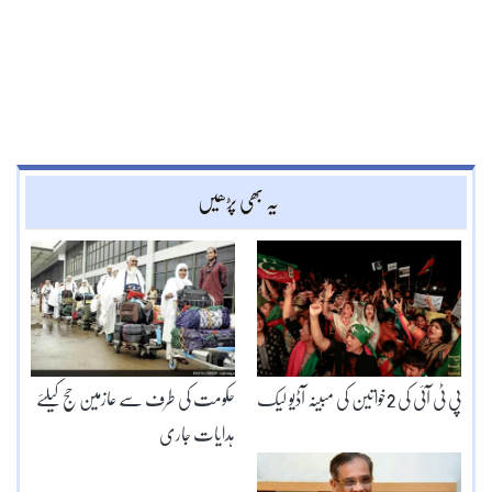
یہ بھی پڑھیں
پی ٹی آئی کی 2خواتین کی مبینہ آڈیو لیک
حکومت کی طرف سے عازمین حج کیلئے
ہدایات جاری