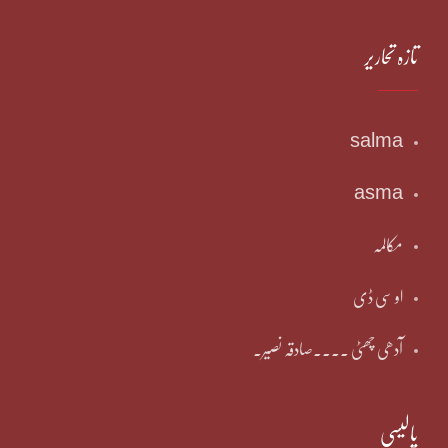
تازہ تحاریر
salma
asma
مکالمہ
او سی ڈی
آدھی چھٹی ۔۔۔۔صادقہ نصیر۔
پالیسی