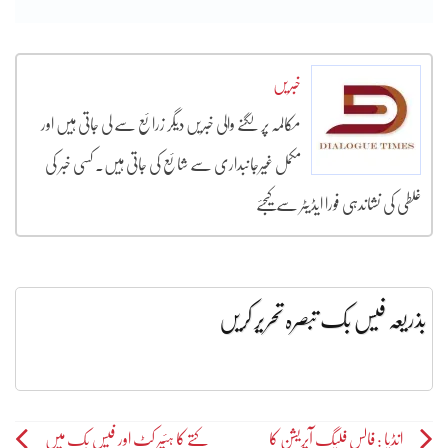
خبریں
مکالمہ پر لگنے والی خبریں دیگر زرائع سے لی جاتی ہیں اور
مکمل غیرجانبداری سے شائع کی جاتی ہیں۔ کسی خبر کی
غلطی کی نشاندہی فورا ایڈیٹر سے کیجئے
بذریعہ فیس بک تبصرہ تحریر کریں
Post
انڈیا : فالس فلیگ آپریشن کا
کتے کا ہئیر کٹ اور فیس بک میں