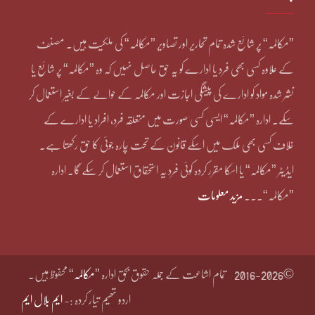
”مکالمہ“ پر شائع شدہ تمام تحاریر اور تصاویر ”مکالمہ“ کی ملکیت ہیں۔ مصنف
کے علاوہ کسی بھی فرد یا ادارے کو یہ حق حاصل نہیں کہ وہ ”مکالمہ“ پر شائع یا
نشر شدہ مواد کو ادارے کی پیشگی اجازت اور مکالمہ کے حوالے کے بغیر استعمال کر
سکے۔ ادارہ ”مکالمہ“ ایسی کسی صورت میں متعلقہ فرد، افراد یا ادارے کے
خلاف کسی بھی ملک میں اسکے قانون کے تحت چارہ جوئی کا حق رکھتا ہے۔
ایڈیٹر ”مکالمہ“ یا اسکا مقرر کردہ کوئی فرد یہ استحقاق استعمال کر سکے گا۔ ادارہ
”مکالمہ“۔۔۔
مزید معلومات
©2016-2026
تمام اشاعت کے جملہ حقوق بحق ادارہ ”
مکالمہ
“ محفوظ ہیں۔
اردو تھیم تیار کردہ :-
ایم بلال ایم