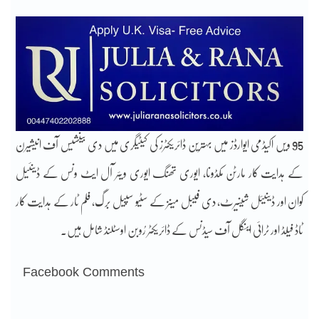
95 ویں اکیڈمی ایوارڈز میں بہترین ڈائریکٹرز کی کیٹیگری میں دی بینشیس آف انیشیرن
کے ہدایت کار مارٹن مکڈونا، ایوری تھنگ ایوری ویئر آل ایٹ ونس کے ڈینئیل
کوان اور ڈینیئل شینیرٹ، دی فیبل مینز کے سٹیو سپیل برگ، فلم ٹار کے ہدایت کار
ٹاڈ فیلڈ اور ٹرائی اینگل آف سیڈنس کے ڈائریکٹر رُوبن اوسٹلنڈ شامل ہیں۔
Facebook Comments