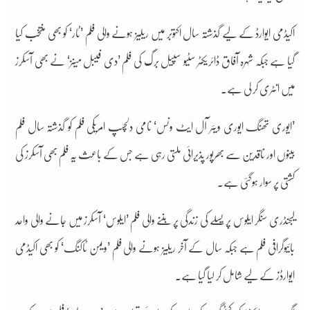
اکیڈمی ایوارڈ کے لیے گذشتہ سال اکتوبر میں ریلیز ہونے والی فلم ’ٹار‘ کو بھی منتخب کیا
گیا ہے جبکہ شہرہ آفاق ڈائریکٹر سٹیو سپیل برگ کی فلم ’دی فیبل مینز‘ نے بھی آسکرز
میں انٹری کر لی ہے۔
’ایوری تھنگ ایوری ویئر آل ایٹ ونس‘ نامی دلچسپ امریکی فلم کو گذشتہ سال فلم
بینوں اور ناقدین سے بھرپور پذیرائی ملتی رہی ہے جس کے باعث یہ فلم بھی آسکرز کی
کشتی پر سوار ہوگئی ہے۔
لیجنڈری سنگر ایلوس پریسلے کی زندگی پر بننے والی فلم ’ایلوس‘ آسکرز میں جانے والی واحد
بائیوگرافی فلم ہے جبکہ سال کے آخر ریلیز ہونے والی فلم ’ویمن ٹاکنگ‘ کو بھی اکیڈمی
ایوارڈز کے لیے شامل کر لیا گیا ہے۔