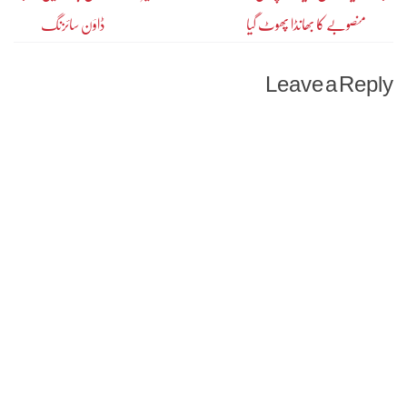
منصوبے کا بھانڈا پھوٹ گیا
ڈاؤن سائزنگ
navigation
Leave a Reply