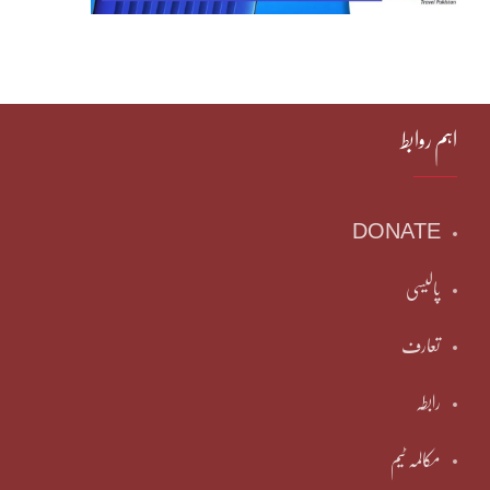
اہم روابط
DONATE
پالیسی
تعارف
رابطہ
مکالمہ ٹیم