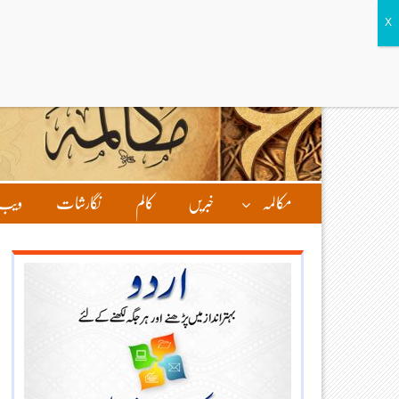
مکالمہ
خبریں
کالم
نگارشات
ویب 