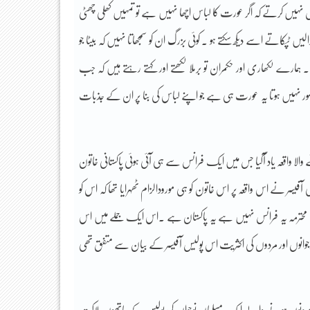
شش نہیں کرتے کہ اگر عورت کا لباس اچھا نہیں ہے تو تمہیں کھلی چھٹی
لیں ٹپکاتے اسے دیکھ سکتے ہو ۔ کوئی بزرگ ان کو سمجھاتا نہیں کہ بیٹا جو
ارے لکھاری اور حکمران تو برملا لکھتے اور کہتے رہتے ہیں کہ جب
ر نہیں ہوتا یہ عورت ہی ہے جو اپنے لباس کی بنا پر ان کے جذبات
والا واقعہ یاد آگیا جس میں ایک فرانس سے ہی آئی ہوئی پاکستانی خاتون
آفیسر نے اس واقعہ پر اس خاتون کو ہی مورودالزام ٹھہرایا تھا کہ اس کو
 کہ محترمہ یہ فرانس نہیں ہے یہ پاکستان ہے ۔اس ایک جملے میں اس
نوجوانوں اور مردوں کی اکثریت اس پولیس آفیسر کے بیان سے متفق تھی