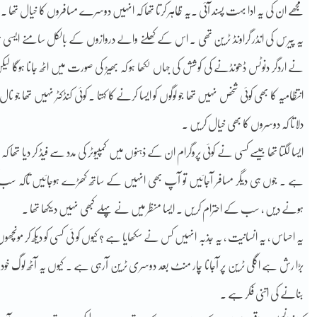
مجھے ان کی یہ ادا بہت پسند آئی ۔یہ ظاہر کرتا تھا کہ انہیں دوسرے مسافروں کا خیال تھا 
یہ پیرس کی انڈر گراونڈ ٹرین تھی ۔ اس کے کھلنے والے دروازوں کے بالکل سامنے ایسی ہی ک
نے اردگر دنوٹس ڈھونڈنے کی کوشش کی جہاں لکھا ہو کہ بھیڑ کی صورت میں اٹھ جانا ہوگا لیکن
انتظامیہ کا بھی کوئی شخص نہیں تھا جو لوگوں کو ایسا کرنے کا کہتا ۔ کوئی کنڈکٹر نہیں تھا جو 
دلاتا کہ دوسروں کا بھی خیال کریں ۔
ایسا لگتا تھا جیسے کسی نے کوئی پروگرام ان کے ذہنوں میں کمپیوٹر کی مدد سے فیڈ کر دیا ت
ہے ۔ جوں ہی دیگر مسافر آجائیں تو آپ بھی انہیں کے ساتھ کھڑے ہوجائیں تاکہ سب 
ہونے دیں ، سب کے احترام کریں ۔ ایسا منظر میں نے پہلے کبھی نہیں دیکھا تھا ۔
یہ احساس ، یہ انسانیت ، یہ جذبہ انہیں کس نے سکھایا ہے ؟ کیوں کو ئی کسی کو دیکھ کر مونچھوں
بڑا رش ہے اگلی ٹرین پر آجانا چار منٹ بعد دوسری ٹرین آرہی ہے ۔ کیوں یہ آٹھ لوگ خود ہی
بنانے کی اتنی فکر ہے ۔