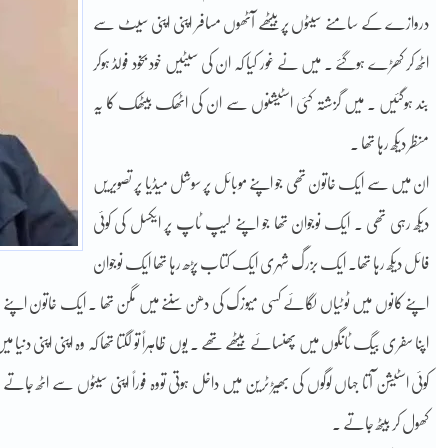
دروازے کے سامنے سیٹوں پربیٹھے آٹھوں مسافر اپنی اپنی سیٹ سے
اٹھ کر کھڑے ہوگئے ۔ میں نے غور کیا کہ ان کی سیٹیں خود بخود فولڈ ہوکر
بند ہوگئیں ۔ میں گزشتہ کئی اسٹیشنوں سے ان کی اٹھک بیٹھک کا یہ
منظر دیکھ رہا تھا ۔
ان میں سے ایک خاتون تھی جو اپنے موبائل پر سوشل میڈیا پر تصویریں
دیکھ رہی تھی ۔ ایک نوجوان تھا جو اپنے لیپ ٹاپ پر ایکسل کی کوئی
فائل دیکھ رہا تھا۔ ایک بزرگ شہری ایک کتاب پڑھ رہا تھا ایک نوجوان
اپنے کانوں میں ٹوٹیاں لگائے کسی میوزک کی دھن سننے میں مگن تھا ۔ ایک خاتون اپنے
اپنا سفری بیگ ٹانگوں میں پھنسائے بیٹھے تھے ۔ یوں ظاہراً تو لگتا تھا کہ وہ اپنی اپنی د
کوئی اسٹیشن آتا جہاں لوگوں کی بھیڑ ٹرین میں داخل ہوتی تووہ فوراً اپنی سیٹوں سے اٹھ جاتے 
کھول کر بیٹھ جاتے ۔