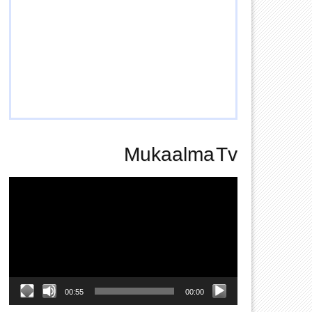
Mukaalma Tv
Video
Player
00:55
00:00