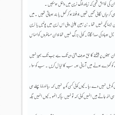
۔ ان کی خواہش تھی کہ زیادہ لوگ ٹرین میں داخل ہوسکیں ۔
رسیاں لگائی گئیں تھیں جو فولڈ ہو کر کھل یا بند ہوجاتی تھیں ۔ میں
 ایسا کچھ نہیں تھا ۔ زیر زمین چلنی والی اس ٹرین میں پولیس یا ٹرین
نال نال ہوجاو کی صدا لگاتا ۔ کوئی بزرگ نہیں تھا جو ان مسافروں کو احساس
ھا کہ ان سیٹوں پر بیٹھنے کا حق صرف اتنی دیر تک ہے جب تک بھیڑ نہیں
کو کھڑے ہونے میں آسانی ہو۔ سب کا خیا ل کریں ۔ سب کو سوا ر
 کو بل نہیں دے رہا ۔ کیوں کوئی کسی کو یہ نہیں کہہ رہا او ماما پہلے ہی
 اٹھ جاتے ہیں انہیں کوئی کہہ تو نہیں رہا کہ اٹھو ۔ کیوں انہیں جگہ