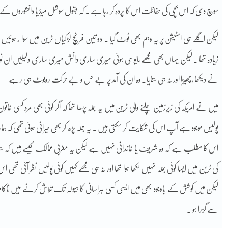
سوچ دی کہ اس بچی کی حفاظت اس کا پردہ کر رہا ہے ۔ کہ بقول سوشل میڈیا دانشوروں کےمک
لیکن اگلے ہی اسٹیشن پر یہ وہم بھی ٹوٹ گیا ۔ دو تین فرنچ لڑکیاں ٹرین میں سوا ر ہوئیں جنہو
زیادہ تھا ۔ لیکن یہاں بھی مجھے مایوسی ہوئی میری ساری دانش میری ساری دلیلیں ان نوجوا
نے دیکھا ،چھیڑا اور نہ ہی ستایا۔ وہ ان کی آمد پر بے حس و بے حرکت روبوٹ ہی رہے
میں نے امریکہ کی زیرزمین چلنے والی ٹرین میں یہ جملہ پڑھا تھا کہ اگر کوئی بھی مرد کسی خاتو
پولیس موجود ہے آپ اس کی شکایت کر سکتی ہیں ۔ یہ جملہ پڑھ کر بھی حیرانی ہوئی تھی کہ
اس کا مطلب ہے کہ وہ شریف یا خاندانی نہیں ہے لیکن یہ مغربی ممالک کیسے ہیں کہ ست
کی ٹرین میں ایسا کوئی جملہ نہیں لکھا ہوا تھا اور نہ ہی مجھے کہیں کوئی پولیس نظر آئی تھ
لیکن میں کوشش کے باوجود بھی میں ایسی کسی ہراسانی کا ہیولہ تک تلاش کرنے میں ناکا
سے گزرا ہو ۔