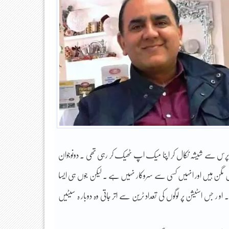
 پرس سے شیشہ نکال کر اپنا میک اپ ٹھیک کر رہی تھی ۔ دونوجوان
نیا میں مگن ہیں اور انہیں کسی سے سروکار نہیں ہے ۔ لیکن جوں ہی ایسا
۔ او ر جس اسٹیشن پر لوگوں کی تعداد ٹرین سے اتر جاتی وہ دوبار ہ سیٹیں