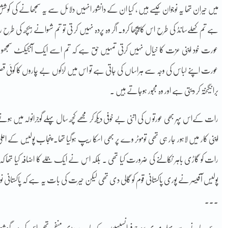
میں حیران تھا یہ نوجوان کیسے ہیں ، کیا ان کے دانشور انہیں دلائل سے یہ سمجھانے کی کو
ہے تم کھلےسانڈ کی طرح اس کا پیچھا کرو۔ اگر وہ پردہ نہیں کر تی تو تم شہوانے ریچھ کی طرح را
عورت خود اپنی عزت کا خیال نہیں کرتی تمہیں حق ہے کہ تم اسے ایک آبجیکٹ سمجھو ۔ ہم
عورت اپنے لباس کی وجہ سے ہراساں کی جاتی ہے تو اس میں لڑکوں بے چاروں کا کوئی قصو
برانگیختہ کر دیتی ہے اور وہ مجبور ہوجاتے ہیں ۔
رات کےاس پہر بھی عورتو ں کی اتنی بے خوفی دیکھ کر مجھے کچھ سال پہلے گوجرانولہ میں ہونے 
اپنی کار میں لاہور جار ہی تھی توموٹر وے پر بھی اسکا ریپ ہوگیا تھا۔ پنجاب پولیس کے اعلی 
رات کو گاڑی باہر نکالنے کی ضرورت کیا تھی ۔ بلکہ اس نے ایک جملے کا اضافہ کیا تھا
پولیس آفیسر نے پوری پاکستانی قوم کو گالی دی تھی لیکن حیرت کی بات یہ ہے کہ پاکستانی 
۔۔۔