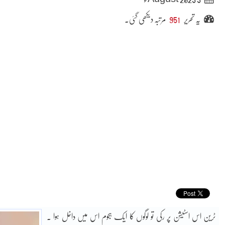
یہ تحریر
951
مرتبہ دیکھی گئی۔
ٹرین اس اسٹیشن پر رکی تو لوگوں کا ایک ہجوم اس میں داخل ہوا ۔