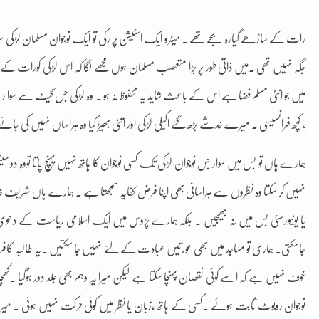
رات کے ساڑھے گیارہ بجے تھے ۔ میٹرو ایک اسٹیشن پر رکی تو ایک نوجوان مسلمان لڑکی سو
جگہ نہیں تھی ۔میں ذاتی طور پر بڑا متعصب مسلمان ہوں مجھے لگا کہ اس لڑکی کورات ک
میں جو انٹی مسلم فضا ہے اس کے باعث شاید یہ محفوظ نہ ہو ۔ وہ لڑکی جس گیٹ سے سوا 
، کچھ فرانسیسی ۔ میرے خدشے بڑھ گئے اکیلی لڑکی اور اتنی بھیڑ کیا وہ ہراساں نہیں کی جائے
ہمارے ہاں تو بس میں سوار جس نوجوان لڑکی تک کسی نوجوان کا ہاتھ نہیں پہنچ پاتا تووہ د
نہیں کر سکتا وہ نظروں سے ہراسانی بھی اپنا فرض کفایہ سمجھتا ہے ۔ ہمارے ہاں شریف خاندا
یا یونیورسٹی بس میں نہ بھیجیں ۔ بلکہ ہمارے پڑوس میں ایک اسلامی ریاست کے دعو
جاسکتی۔ ہماری تو مساجد میں بھی عورتیں عبادت کے لئے نہیں جا سکتیں ۔یہ طالبہ ک
خوف نہیں ہے کہ اسے کوئی نقصان پہنچا سکتا ہے لیکن میرا یہ وہم بھی جلد دور ہوگیا ۔ک
نوجوان روبوٹ ثابت ہوئے ۔کسی کے ہاتھ ،زبان یا نظر میں کوئی حرکت نہیں ہوئی ۔ میر