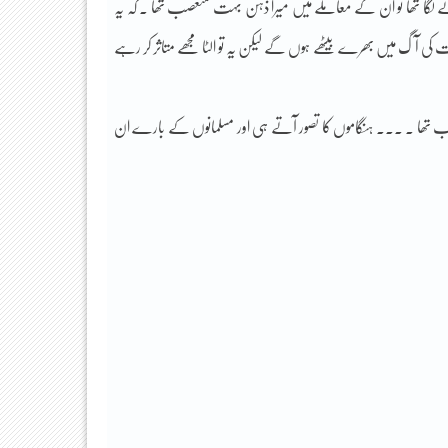
 لگا تھا تو ان کے معاملے میں میرا ذہن بہت متعصب تھا ۔ کہ یہ
ت کی آگ میں بھرے بیٹھے ہوں گے لیکن یہ تو الٹا مجھے متاثر کر رہے
ل حجاب تھا ۔ ۔۔۔ ہنگاموں کا تصور آتے ہی اور مسلمانوں کے بارے ان