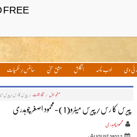
ٹی وی
ادب نامہ
انگلش
مشق سخن
سائنس/ نفسیات
صفحہ اول
/
نگارشات
/
پیرس کا رس/پیرس میٹرو(1)-محمود اصغر چ
پیرس کا رس/پیرس میٹرو(1)-محمود اصغر چوہدری
محمود چوہدری
3 August 2023ء