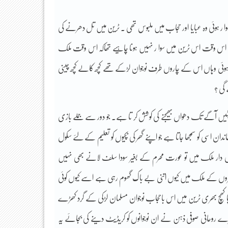
ا ر ہوئی وہ عبایا اور حجاب میں ملبوس تھی ۔ ٹرین میں تل دھرنے کی
ے اس وقت اس ٹرین میں سوا ر نہیں ہونا چاہیے تھاکہ اس وقت ملک
ر ہوئی وہاں اس کے چاروں طرف نوجوان لڑکے تھے کچھ کالے کچھ چینی
 گی ؟
وسیٹیں آگے تک دھواں بھیجنے کی کوشش کر تا ہے۔ جو دور سے جملے بازی
ن اسی کو سمجھا جاتا ہے جو اپنے گھر کی بچیوں کو تعلیم کے لئے سکول
ی دار ملک میں تو عورت محرم کے بغیر سودا سلف لانے بھی نہیں
افروں کے ملک میں کیوں اتنی بے باک گھوم رہی ہے اسے کیوں کوئی
ھچا کھچ بھری ٹرین میں اس باحجاب نوجوان مسلمان لڑکی کے گرد کھڑے
ے روحانی صوفی ذہن نے ان نوجوانوں کو کریڈیٹ دینے کی بجائے یہ