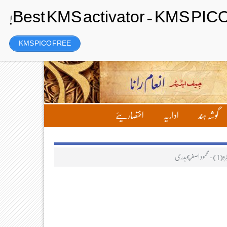
Saturday، 8 August 2026ء
تحریر بھیجیں
لاگ ان
رجسٹر
KMS PICO FREE
گوشہ ہند
اداریہ
اختصاریئے
وہدری