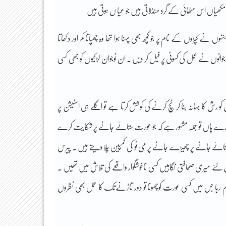
ھیاں اس مٹھائی کے گرد منڈلاتی ہیں جو عیا ں ہوتی ہیں
ں نے کپڑوں کے نام پر جو کچھ بھی پہنا ہوا تھا وہ چھپاتا کم اور دکھاتا
نوں نے عمل کی کسوٹی پر فیل کر دیں ۔ ان نوجوان لڑکیوں کو بھی کسی
ن کو رش کا بہانہ بنا کر ٹچ کرنے کی کوشش کرتا ہے تو اگلے ہی اسٹیشن پر
 ہمارے ہاں تو جملہ مشہور ہے کہ جو عورت ستائے جانے پر شکایت کرے
ائے جانے پر چھیڑے جانے پر می ٹو کی کمپین چلا دیتے ہیں ۔ پیرس
ی اس لئے میری صحافتی نگاہیں کسی ناخوشگوار واقعے کی تلاش میں تھیں ۔
م رہا جس میں کسی عورت کوچھونا تو دور تاڑنےتک کا عمل بھی نظروں