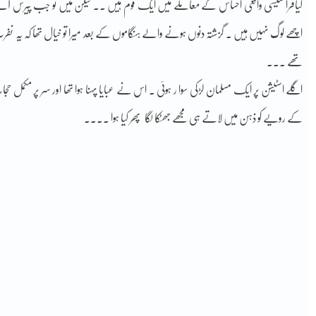
کیافرانسیسی واقعی احساس کے معاملے میں ایک قوم ہیں ۔۔ لیکن میں تو جب پیرس آنے
اچھے لوگ نہیں ہیں ۔ گزشتہ دنوں ہونے والے ہنگاموں کے بعد میرا تو خیال تھا کہ یہ نفر
تھے ۔۔۔
اگلے اسٹیشن پر ایک مسلمان لڑکی سوا ر ہوئی ۔ اس نے عبایا پہنا ہوا تھا اور سر پر مکم
کے رویے کو ذہن میں لاتے ہی مجھے جھٹکا لگا پھر کیا ہوا ۔۔۔۔