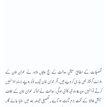
تفصیلات کے مطابق سیشن عدالت کے جج ہمایوں دلاور نے عمران خان کے
وارنٹ گرفتار بھی جاری کر دیئے ہیں، اگر عمران خان ایک لاکھ روپے جرمانہ ادا نہیں
کرتے تو انہیں مزید 6 ماہ قید کاٹنی ہو گی ، عدالت نے کہا کہ عمران خان کے خلاف
سیکشن 174 کے تحت جرم ثابت ہو تاہے۔تفصیلی فیصلہ بعد میں سنایا جائے گا۔