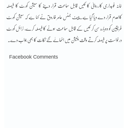
خانہ فوجداری کارروائی کا کیس قابل سماعت قرار دینے کا سیشن کورٹ کا فیصلہ
کالعدم قرار دے دیا گیا ہے۔چیف جسٹس عامر فاروق نے کہا ہے کہ سیشن کورٹ
فریقین کو دوبارہ سن کر کیس کے قابل سماعت ہونے کا فیصلہ کرے، ٹرائل کورٹ
درخواست پر فیصلہ کرتے وقت پٹیشن میں اٹھائے گئے نکات کا بھی جواب دے۔
Facebook Comments