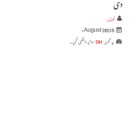
دی
خبریں
5 August 2023ء
یہ تحریر
504
مرتبہ دیکھی گئی۔