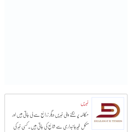
خبریں
مکالمہ پر لگنے والی خبریں دیگر زرائع سے لی جاتی ہیں اور
مکمل غیرجانبداری سے شائع کی جاتی ہیں۔ کسی خبر کی