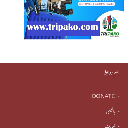
اہم روابط
DONATE
پالیسی
تعارف