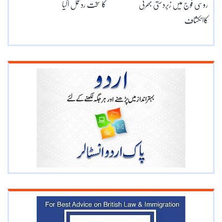
روسی فوج میں زبردستی بھرتی
کا سخت ردعمل آگیا
کاانکشاف