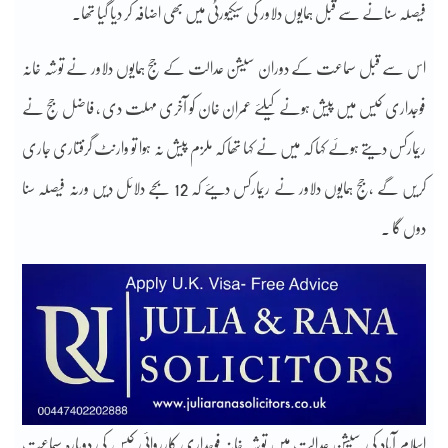
فیصلہ سنانے سے قبل ہمایوں دلاور کی سیکیورٹی میں بھی اضافہ کر دیا گیا تھا۔
اس سے قبل سماعت کے دوران سیشن عدالت کے جج ہمایوں دلاور نے توشہ خانہ
فوجداری کیس میں پیش ہونے کیلئے عمران خان کو آخری مہلت دی ، فاضل جج نے
ریمارکس دیتے ہوئے کہا کہ میں نے کہا تھا کہ ملزم پیش نہ ہوا تو وارنٹ گرفتاری جاری
کریں گے ،جج ہمایوں دلاور نے ریمارکس دیئے کہ 12 بجے دلائل دیں ورنہ فیصلہ سنا
دوں گا ۔
اسلام آباد کی سیشن عدالت میں توشہ خانہ فوجداری کارروائی کیس کی دوبارہ سماعت