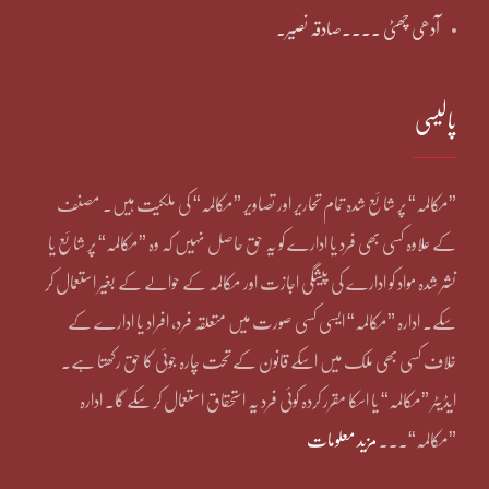
آدھی چھٹی ۔۔۔۔صادقہ نصیر۔
پالیسی
”مکالمہ“ پر شائع شدہ تمام تحاریر اور تصاویر ”مکالمہ“ کی ملکیت ہیں۔ مصنف
کے علاوہ کسی بھی فرد یا ادارے کو یہ حق حاصل نہیں کہ وہ ”مکالمہ“ پر شائع یا
نشر شدہ مواد کو ادارے کی پیشگی اجازت اور مکالمہ کے حوالے کے بغیر استعمال کر
سکے۔ ادارہ ”مکالمہ“ ایسی کسی صورت میں متعلقہ فرد، افراد یا ادارے کے
خلاف کسی بھی ملک میں اسکے قانون کے تحت چارہ جوئی کا حق رکھتا ہے۔
ایڈیٹر ”مکالمہ“ یا اسکا مقرر کردہ کوئی فرد یہ استحقاق استعمال کر سکے گا۔ ادارہ
”مکالمہ“۔۔۔
مزید معلومات