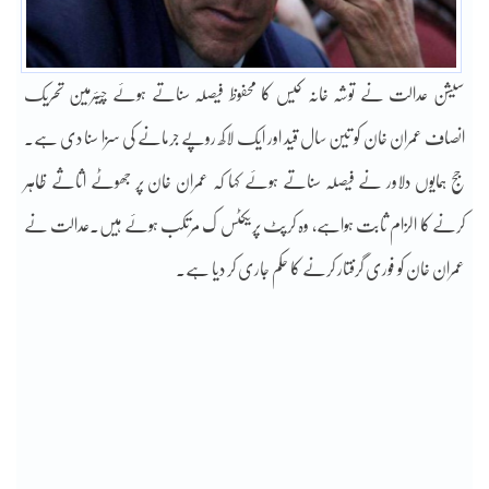
سیشن عدالت نے توشہ خانہ کیس کا محفوظ فیصلہ سناتے ہوئے چیئرمین تحریک
انصاف عمران خان کو تین سال قید اور ایک لاکھ روپے جرمانے کی سزا سنا دی ہے۔
جج ہمایوں دلاور نے فیصلہ سناتے ہوئے کہا کہ عمران خان پر جھوٹے اثاثے ظاہر
کرنے کا الزام ثابت ہواہے، وہ کرپٹ پریکٹس ک مرتکب ہوئے ہیں۔عدالت نے
عمران خان کو فوری گرفتار کرنے کا حکم جاری کر دیا ہے۔