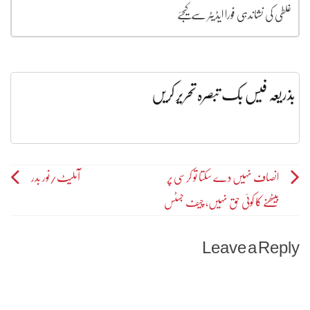
غلطی کی نشاندہی فورا ایڈیٹر سے کیجئے
بذریعہ فیس بک تبصرہ تحریر کریں
Post
انصاف نہیں دے سکتا تو کرسی پر
آملیٹ/نور بدر
بیٹھنے کا کوئی حق نہیں، چیف جسٹس
navigation
Leave a Reply