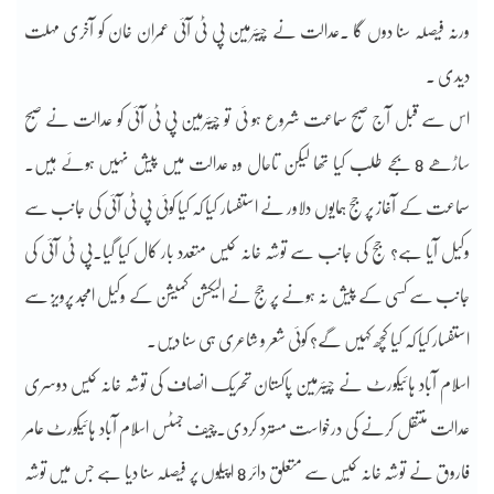
ورنہ فیصلہ سنا دوں گا ۔عدالت نے چیئرمین پی ٹی آئی عمران خان کو آخری مہلت
دیدی ۔
اس سے قبل آج صبح سماعت شروع ہو ئی تو چیئرمین پی ٹی آئی کو عدالت نے صبح
ساڑھے 8 بجے طلب کیا تھا لیکن تاحال وہ عدالت میں پیش نہیں ہوئے ہیں۔
سماعت کے آغاز پر جج ہمایوں دلاور نے استفسار کیا کہ کیا کوئی پی ٹی آئی کی جانب سے
وکیل آیا ہے؟ جج کی جانب سے توشہ خانہ کیس متعدد بار کال کیا گیا۔پی ٹی آئی کی
جانب سے کسی کے پیش نہ ہونے پر جج نے الیکشن کمیشن کے وکیل امجد پرویز سے
استفسار کیا کہ کیا کچھ کہیں گے؟ کوئی شعر و شاعری ہی سنا دیں۔
اسلام آباد ہائیکورٹ نے چیئرمین پاکستان تحریک انصاف کی توشہ خانہ کیس دوسری
عدالت منتقل کرنے کی درخواست مسترد کردی۔چیف جسٹس اسلام آباد ہائیکورٹ عامر
فاروق نے توشہ خانہ کیس سے متعلق دائر 8 اپیلوں پر فیصلہ سنا دیا ہے جس میں توشہ