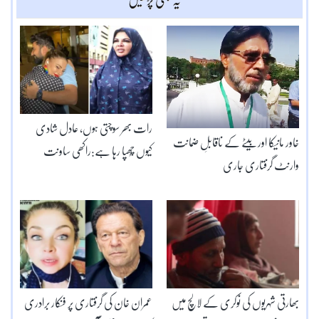
رات بھر سوچتی ہوں، عادل شادی
خاور مانیکا اور بیٹے کے ناقابلِ ضمانت
کیوں چُھپا رہا ہے:راکھی ساونت
وارنٹ گرفتاری جاری
بھارتی شہریوں کی نوکری کے لالچ میں
عمران خان کی گرفتاری پر فنکار برادری