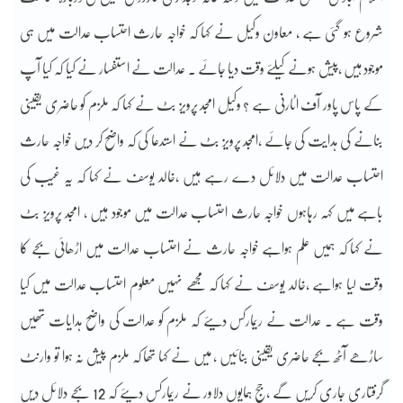
شروع ہو گئی ہے ، معاون وکیل نے کہا کہ خواجہ حارث احتساب عدالت میں ہی
موجود ہیں ،پیش ہونے کیلئے وقت دیا جائے ۔ عدالت نے استفسار نے کیا کہ کیا آپ
کے پاس پاور آف اٹارنی ہے ؟ وکیل امجد پرویز بٹ نے کہا کہ ملزم کو حاضری یقینی
بنانے کی ہدایت کی جائے ،امجد پرویز بٹ نے استدعا کی کہ واضح کر دیں خواجہ حارث
احتساب عدالت میں دلائل دے رہے ہیں ،خالد یوسف نے کہا کہ یہ غیب کی
باہے میں کہہ رہاہوں خواجہ حارث احتساب عدالت میں موجود ہیں ، امجد پرویز بٹ
نے کہا کہ ہمیں علم ہواہے خواجہ حارث نے احتساب عدالت میں اڑھائی بجے کا
وقت لیا ہواہے ،خالد یوسف نے کہا کہ مجھے نہیں معلوم احتساب عدالت میں کیا
وقت ہے ۔ عدالت نے ریمارکس دیئے کہ ملزم کو عدالت کی واضح ہدایات تھیں
ساڑھے آٹھ بجے حاضری یقینی بنائیں ، میں نے کہا تھا کہ ملزم پیش نہ ہوا تو وارنٹ
گرفتاری جاری کریں گے ،جج ہمایوں دلاور نے ریمارکس دیئے کہ 12 بجے دلائل دیں