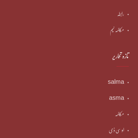
رابطہ
مکالمہ ٹیم
تازہ تحاریر
salma
asma
مکالمہ
او سی ڈی