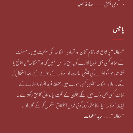
آدھی چھٹی ۔۔۔۔صادقہ نصیر۔
پالیسی
”مکالمہ“ پر شائع شدہ تمام تحاریر اور تصاویر ”مکالمہ“ کی ملکیت ہیں۔ مصنف
کے علاوہ کسی بھی فرد یا ادارے کو یہ حق حاصل نہیں کہ وہ ”مکالمہ“ پر شائع یا
نشر شدہ مواد کو ادارے کی پیشگی اجازت اور مکالمہ کے حوالے کے بغیر استعمال کر
سکے۔ ادارہ ”مکالمہ“ ایسی کسی صورت میں متعلقہ فرد، افراد یا ادارے کے
خلاف کسی بھی ملک میں اسکے قانون کے تحت چارہ جوئی کا حق رکھتا ہے۔
ایڈیٹر ”مکالمہ“ یا اسکا مقرر کردہ کوئی فرد یہ استحقاق استعمال کر سکے گا۔ ادارہ
”مکالمہ“۔۔۔
مزید معلومات