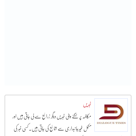
خبریں
مکالمہ پر لگنے والی خبریں دیگر زرائع سے لی جاتی ہیں اور
مکمل غیرجانبداری سے شائع کی جاتی ہیں۔ کسی خبر کی