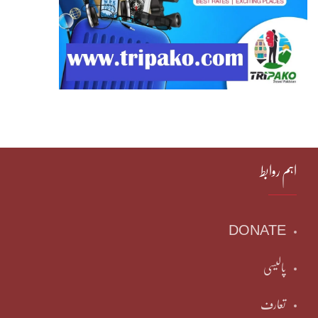
اہم روابط
DONATE
پالیسی
تعارف