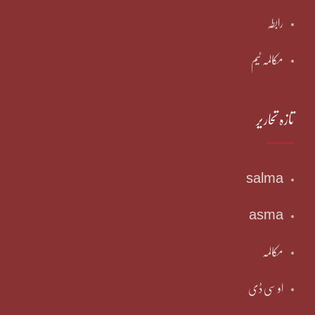
رابطہ
مکالمہ ٹیم
تازہ تحاریر
salma
asma
مکالمہ
او سی ڈی