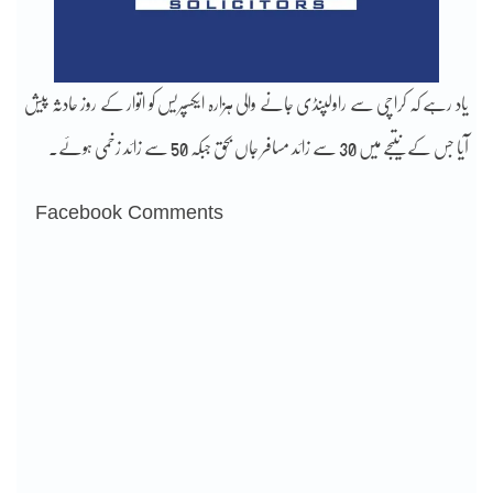
یاد رہے کہ کراچی سے راولپنڈی جانے والی ہزارہ ایکسپریس کو اتوار کے روز حادثہ پیش
آیا جس کے نتیجے میں 30 سے زائد مسافر جاں بحق جبکہ 50 سے زائد زخمی ہوئے۔
Facebook Comments