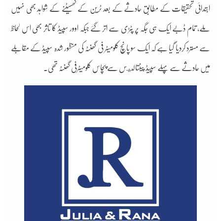
ابتدائی تحقیقات کے مطابق حادثے کے بعد ٹرین کے گھسیٹنے کے شواہد بھی نہیں
ملے، تمام ڈبے ایک ہی جگہ پر پٹڑی سے اتر گئے جبکہ اوور سپیڈ کا تاثر بھی اس لحاظ
سے مسترد کردیا گیا ہے کہ ایک سو پانچ کلومیٹر فی گھنٹہ کی منظور شدہ سپیڈ کے مقابلے
میں حادثے سے پہلے سپیڈ پینتاليس سے پچاس کلومیٹرفی گھنٹہ تھی۔