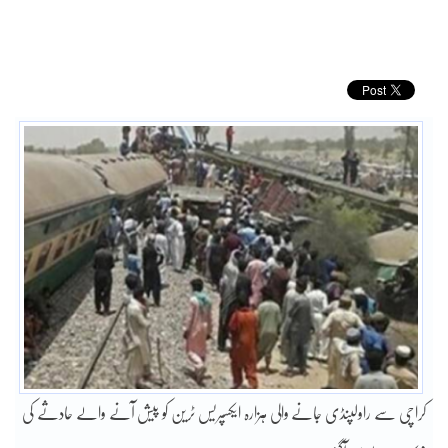
کراچی سے راولپنڈی جانے والی ہزارہ ایکسپریس ٹرین کو پیش آنے والے حادثے کی