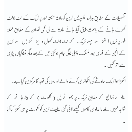
تفصیلات کے مطابق ہزارہ ایکسپریس ٹرین کو حادثہ ممکنہ طور پر ٹریک کے نٹ بولٹ
کھولے جانے کے باعث پیش آیا، جائے حادثہ سے لی گئی تصاویر کے مطابق ممکنہ
طور پر ٹرین الٹنے سے پہلے ٹریک کے نٹ بولٹ کھول دیئے گئے جس سے ٹرین
کے انجن کے فوری بعد منسلک پہلی بوگی جام ہوگئی جس کےبعد دیگر نو بوگیاں پٹڑی
سے اتر گئیں ۔
اکھڑا ہوا ٹریک حادثے کی انکوائری کرنے والے اداروں کی توجہ کا مرکز بن گیا ہے۔
ریلوے ذرائع کے مطابق ٹریک پر چھوٹے پل ( کلورٹ ) کے بیٹھ جانے کے
شواہد نہیں ملے ، امدادی کاموں کیلئے لائی گئی ریلیف ٹرین کو کلورٹ پر ہی کھڑا کیا گیا
۔