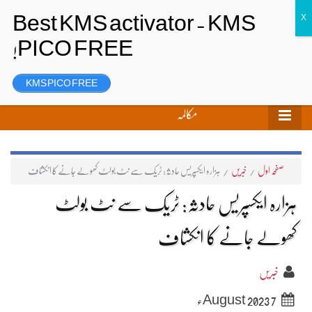
تحریر بھیجیں
لاگ ان
رجسٹر
KMS PICO FREE
مکالمہ
صفحہ اول
/
خبریں
/
ہزارہ ایکسپریس حادثہ: ٹریک سے نٹ بولٹ کھولے جانے کا انکشاف
ہزارہ ایکسپریس حادثہ: ٹریک سے نٹ بولٹ
کھولے جانے کا انکشاف
خبریں
7 August 2023ء