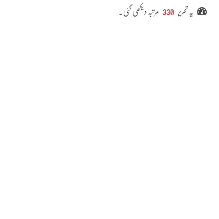
یہ تحریر
330
مرتبہ دیکھی گئی۔