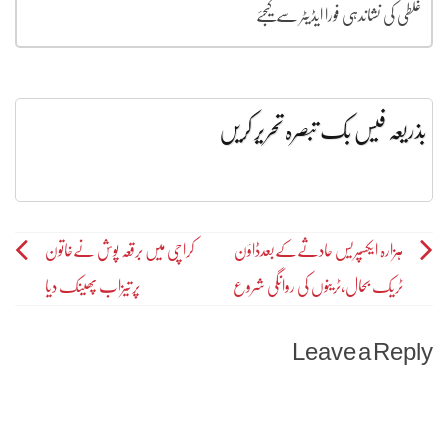
غلطی کی نشاندہی فورا ایڈیٹر سے کیجئے
بذریعہ فیس بک تبصرہ تحریر کریں
Post
ہزارہ ایکسپریس حادثےکےبعدڈاؤن
کراچی میں برقعہ پوش نےخاتون
ٹریک بحال،ٹرینوں کی روانگی شروع
پرتیزاب پھینک دیا
navigation
Leave a Reply