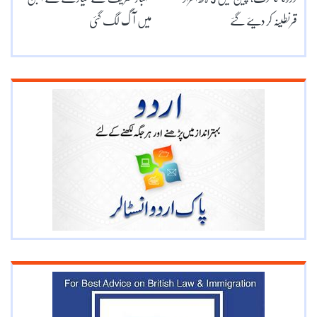
قرنطینہ کر دیئے گئے
میں آگ لگ گئی