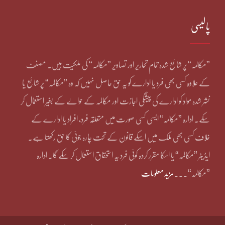
پالیسی
”مکالمہ“ پر شائع شدہ تمام تحاریر اور تصاویر ”مکالمہ“ کی ملکیت ہیں۔ مصنف
کے علاوہ کسی بھی فرد یا ادارے کو یہ حق حاصل نہیں کہ وہ ”مکالمہ“ پر شائع یا
نشر شدہ مواد کو ادارے کی پیشگی اجازت اور مکالمہ کے حوالے کے بغیر استعمال کر
سکے۔ ادارہ ”مکالمہ“ ایسی کسی صورت میں متعلقہ فرد، افراد یا ادارے کے
خلاف کسی بھی ملک میں اسکے قانون کے تحت چارہ جوئی کا حق رکھتا ہے۔
ایڈیٹر ”مکالمہ“ یا اسکا مقرر کردہ کوئی فرد یہ استحقاق استعمال کر سکے گا۔ ادارہ
”مکالمہ“۔۔۔
مزید معلومات