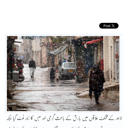
لاہور کےمختلف علاقوں میں بارش کے باعث گرمی اور حبس کا زور ٹوٹ گیا جبکہ