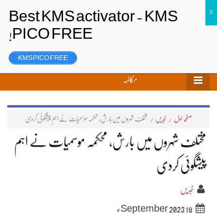
تحریر بھیجیں
لاگ ان
رجسٹر
KMS PICO FREE
مکالمہ
صفحہ اول
/
خبریں
/
مختلف شہروں میں بارش، محکمہ موسمیات نے اہم پیشگوئی کردی
مختلف شہروں میں بارش، محکمہ موسمیات نے اہم
پیشگوئی کردی
خبریں
18 September 2023ء