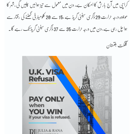
کراچی میں آج بارش کا امکان ہے، دن میں معمول سے تیز ہوائیں چلیں گی ،شہر کا
موجودہ درجہ حرارت 29 ڈگری سینٹی گریڈ ہے ،15 سے 20 کلومیٹر فی گھنٹے کی رفتار سے
ہوا چل رہی ہے، دن میں درجہ حرارت 35 سے 37 ڈگری سینٹی گریڈ تک رہے گا۔
گلگت بلتستان