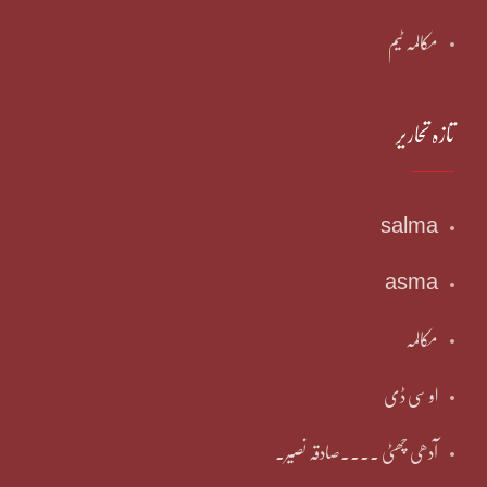
مکالمہ ٹیم
تازہ تحاریر
salma
asma
مکالمہ
او سی ڈی
آدھی چھٹی ۔۔۔۔صادقہ نصیر۔