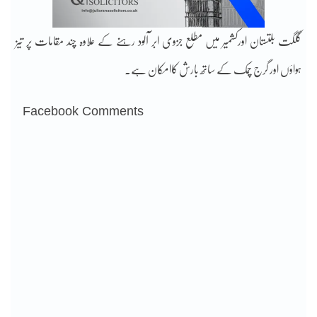
گلگت بلتستان اورکشمیر میں مطلع جزوی ابر آلود رہنے کے علاوہ چند مقامات پر تیز
ہواؤں اور گرج چمک کے ساتھ بارش کاامکان ہے۔
Facebook Comments