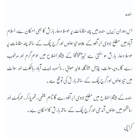
سندھ
اس دوران زیریں سندھ میں چند مقامات پر موسلا دھار بارش کا بھی امکان ہے، اسلام
آباد میں مطلع جزوی ابر آلود کے علاوہ تیز ہواؤں اور گرج چمک کے ساتھ چند مقامات پر
موسلا دھار بارش ہو سکتی ہے خیبرپختونخوا کے بیشتر اضلاع میں موسم گرم اور مرطوب
رہے گا۔دیر،سوات، چترال شانگلہ بونیر صوابی ، مانسہرہ، ایبٹ آباد ،بالکوٹ اور سوات
میں تیز ہواؤں اور گرج چمک کے ساتھ بارش کی توقع ہے۔
سندھ کے بیشتر اضلاع میں مطلع جزوی ابر آلود رہے گا تاہم میٹھی ،تھرپارکر ،عمرکوٹ اور
سانگھڑ میں ہواؤں آندھی اور گرج چمک کے ساتھ بارش کا امکان ہے۔
کراچی