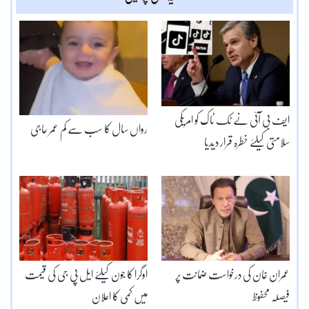
ایف بی آئی نے ٹک ٹاک کو امریکی
رواں سال کا سب سے کم عمر حاجی
سلامتی کیلئے خطرہ قرار دیدیا
عمران خان کی درخواست ضمانت پر
اوگرا کا جون کیلئے ایل پی جی کی قیمت
فیصلہ محفوظ
میں کمی کا اعلان