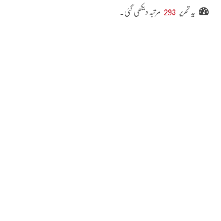
یہ تحریر
293
مرتبہ دیکھی گئی۔