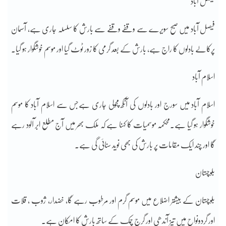
فیصل آباد
فیصل آباد میں صبح سویرے سے وقفے وقفے سے بارش کا سلسلہ جاری ہے، آسمان
پرکالے بادلوں کا راج ہے، بارش کے بعد گرمی کا زور ٹوٹ گیا اور موسم خوشگوار ہو گیا۔
اسلام آباد
اسلام آباد میں سورج اور بادلوں کی آنکھ مچولی جاری ہےجس سے اسلام آباد کا موسم
خوشگوار ہو گیا ہے۔محکمہ موسمیات کا کہنا ہے کہ ملک بھر میں آج مطلع ابر آلود رہے
گا اور چند ایک مقامات پر بارش کی بھی نوید سنائی گی ہے۔
بلوچستان
بلوچستان کے بیشتر اضلاع میں موسم گرم اور مرطوب رہے گا، خضدار، ژوب ، قلات
اور گردونواح میں تیز آندھی اور گرج چمک کے ساتھ بارش کا امکان ہے۔