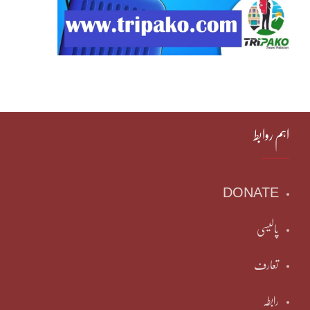
اہم روابط
DONATE
پالیسی
تعارف
رابطہ