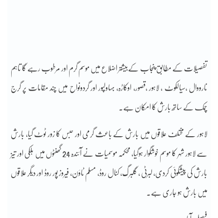
تفصیلات کے مطابق پنجاب کےبیشتر اضلاع میں موسم گرم اور مرطوب رہے گا تاہم
نارووال ،سیالکوٹ ، لاہور ،قصور، اوکاڑہ، بہاولپور اور گردونواح میں چند مقامات پر گرج
چمک کے ساتھ بارش کا امکان ہے۔
لاہور کے مختلف علاقوں میں بارش کے باعث گرمی اور حبس کا زور ٹوٹ گیا، بارش
سے لاہور شہر کا موسم خوشگوار ہوگیا، محکمہ موسمیات نے آئندہ 24 گھنٹوں میں ہلکی اور تیز
بارش کی پیشگوئی کردی، لبرٹی ، گلبرگ، کنال روڈ، مسلم ٹاؤن، فیروز پور روڈ اور دیگر علاقوں
میں بارش ہو جاری ہے۔