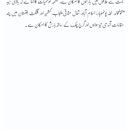
بہت سے علاقوں میں بارشوں کا امکان ہے، محکمہ موسمیات کاکہنا ہے کہ بالائی خیبر
پختونخواہ، خطہ پوٹھوہار، اسلام آباد، شمال مشرقی پنجاب، کشمیر اور گلگت بلتستان میں چند
مقامات آندھی تیز ہواؤں اور گرج چمک کے ساتھ بارش کا امکان ہے۔