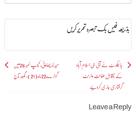
بذریعہ فیس بک تبصرہ تحریر کریں
Post
ہائیکورٹ نے آئی جی اسلام آباد
میرٹھ چھاؤنی،کیمپ نمبر 28میں
کے ناقابل ضمانت وارنٹ
گزارے22ماہ(21)-گوہر تاج
navigation
گرفتاری جاری کردیے
Leave a Reply