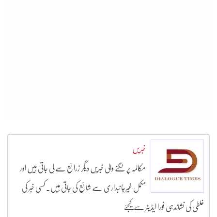
خبریں
مکالمہ پر لگنے والی خبریں دیگر زرائع سے لی جاتی ہیں اور
مکمل غیرجانبداری سے شائع کی جاتی ہیں۔ کسی خبر کی
غلطی کی نشاندہی فورا ایڈیٹر سے کیجئے