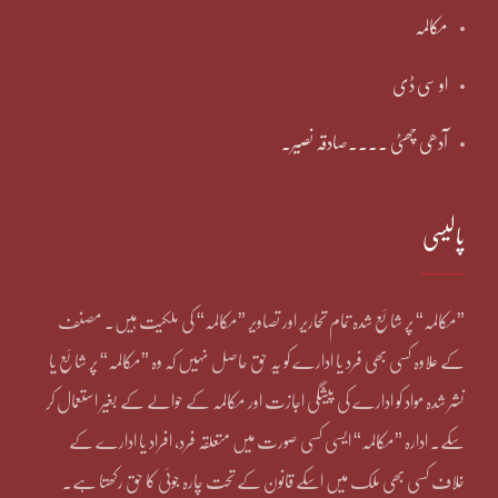
مکالمہ
او سی ڈی
آدھی چھٹی ۔۔۔۔صادقہ نصیر۔
پالیسی
”مکالمہ“ پر شائع شدہ تمام تحاریر اور تصاویر ”مکالمہ“ کی ملکیت ہیں۔ مصنف
کے علاوہ کسی بھی فرد یا ادارے کو یہ حق حاصل نہیں کہ وہ ”مکالمہ“ پر شائع یا
نشر شدہ مواد کو ادارے کی پیشگی اجازت اور مکالمہ کے حوالے کے بغیر استعمال کر
سکے۔ ادارہ ”مکالمہ“ ایسی کسی صورت میں متعلقہ فرد، افراد یا ادارے کے
خلاف کسی بھی ملک میں اسکے قانون کے تحت چارہ جوئی کا حق رکھتا ہے۔