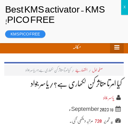
تحریر بھیجیں
لاگ ان
رجسٹر
KMS PICO FREE
مکالمہ
صفحہ اول
/
اختصاریئے
/
کیا امرتا متاثر کن لکھاری ہے؟/یاسر جواد
کیا امرتا متاثر کن لکھاری ہے؟/یاسر جواد
یاسر جواد
18 September 2023ء
یہ تحریر
720
مرتبہ دیکھی گئی۔