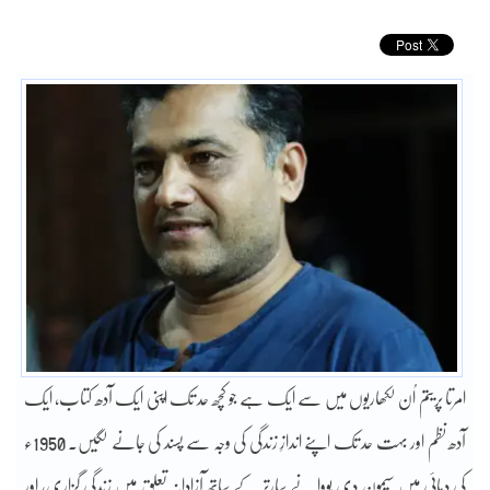
امرتا پریتم اُن لکھاریوں میں سے ایک ہے جو کچھ حد تک اپنی ایک آدھ کتاب، ایک
آدھ نظم اور بہت حد تک اپنے اندازِ زندگی کی وجہ سے پسند کی جانے لگیں۔ 1950ء
کی دہائی میں سیمون دی بووا نے سارتر کے ساتھ آزادانہ تعلق میں زندگی گزاری، اور