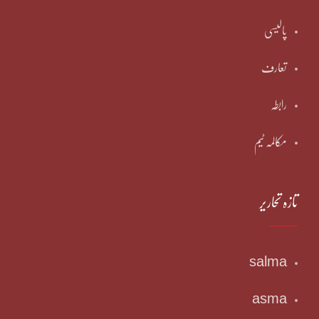
پالیسی
تعارف
رابطہ
مکالمہ ٹیم
تازہ تحاریر
salma
asma