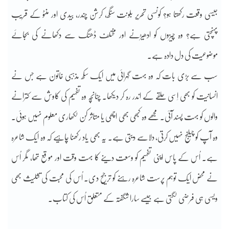
جیسی وقعت رکھتا ہو؟ کونسی تحریر بلونت سنگھ، کرشن چندر، بیدی اور منٹو کے قریب
پہنچتی ہے؟ وہ چیزوں کو ادھیڑنے اور مختلف ڈھنگ سے دکھانے کی بجائے
موضوعیت کی دل دادہ ہے۔
سب سے بڑی بات کہ وہ بہت گہرائی میں ایک سکھ مذہبی خاتون ہے جس نے
انسانیت کو بھی اِسی حلقے کے اندر رہ کر دیکھا۔ چنانچہ وہ تفہیم کی کاوش سے کترانے
والوں کو بہت پسند آئی۔ مجھے وہ کبھی بھی اچھی یا متاثر کن لکھاری معلوم نہیں ہوئی۔
وہ آپ کو چیلنج نہیں کرتی، دلاسے دیتی ہے۔ یہ بھی یاد رکھنا چاہیے کہ وہ ایک شاعرہ
ہے۔ اُس کے پاس اپنی تفہیم کو وسعت دینے کا بہت وقت اور موقع تھا، مگر اُس
نے محض ایک توہم پرست شاعرہ رہنے کو ترجیح دی۔ اُس کی محبت کی تثلیث بھی
ویسی ہی فرضی لگتی ہے جیسے سارا شگفتہ کے متعلق اُس کی کتاب۔