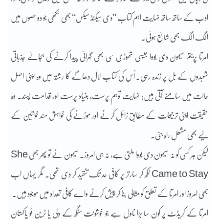
ادب کے ساتھ ساتھ نہایت اہم کتاب ’’دی سیکنڈ سیکس‘‘ بھی لکھی جو دو حصوں میں
الگ الگ بھی شائع ہوئی۔
امرتا پریتم سیمون دی بووا جیسی تھوڑی سی بھی گہرائی پیدا کرنے کی بجائے جذباتی
شعبدوں کے بل پر زندہ رہی۔ اُس کی کتاب لال دھاگے کا رشتہ میں وہ اپنی اصل
حالت میں سامنے آتی ہیں: نہایت توہم پرست، بنیاد پرست اور قدامت پسند۔ وہ
حقیقت اپنی ترجیحات کے مطابق زائل کرنے اور موڑنے کی خواہش مند خواتین کے
لیے بھی مشعلِ راہ بنی۔
لیکن ہر کسی کو نہ سیمون دی بووا ملتی ہے، نہ ہی امروز۔ سیمون نے تو پھر بھی She
Came to Stay لکھ کر سارتر پر کافی حد تک تنقید کر دی تھی۔ مگر یہاں اب
بھی امروز اور امرتا کے تعلق کو مثالی بنا کر پیش کرنے والے کافی تعداد میں موجود ہیں۔
امرتا کے کریڈٹ پر کون سا بڑا ناول ہے جو خوشونت سنگھ کے دِلی یا ٹرین ٹو پاکستان