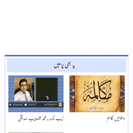
یہ بھی پڑھیں
دھوئیں کا بم
زیب نامہ۔محمد شاہزیب صدیقی