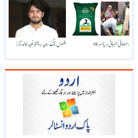
رمضانی امبانی/یاسر جواد
افسوس ناک رویہ/ڈاکٹر نوید خالد تارڑ