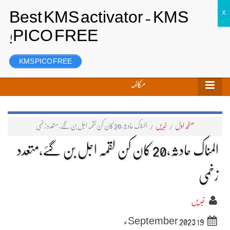
تحریر بھیجیں
لاگ ان
رجسٹر
KMS PICO FREE
مکالمہ
صفحہ اول
/
خبریں
/
المناک حادثہ،20 کان کن لقمہ اجل بن گئے،متعدد زخمی
المناک حادثہ،20 کان کن لقمہ اجل بن گئے،متعدد
زخمی
خبریں
19 September 2023ء