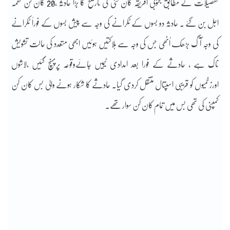
تفصیلات کے مطابق جنوبی افریقہ کان کنی کی تاریخ کا بڑا حادثہ ،20 کان کن لقمہ
اجل بن گئے ۔ حادثہ دو بسوں کے ٹکرانے کی وجہ سے پیش بسوں کے فوراََ ٹکرانے
کی وجہ آگ بڑھک اُٹھی جس کی وجہ سے ہلاکتیں ہوئیں ابھی متعدد کی حالت تشویش
ناک ہے ، حادثے کے فورا بعد امدادی ٹیمیں جائےوقوعہ پرپہنچ گئیں ،لاشوں
اورزخمیوں کو قریبی اسپتال منتقل کردی گیا۔ حادثے کا شکار ہونے والی بس کان کن
کمپنی کی تھی بس میں تمام کان کن سوار تھے۔