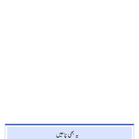
یہ بھی پڑھیں