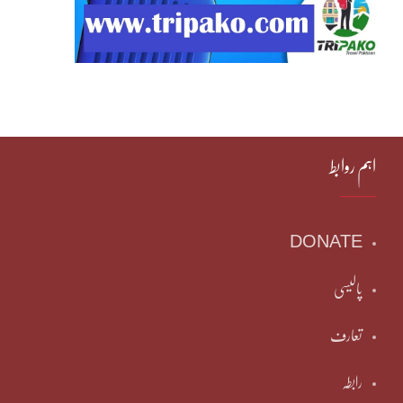
اہم روابط
DONATE
پالیسی
تعارف
رابطہ