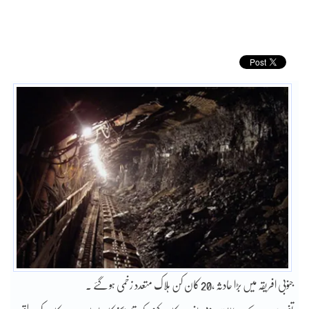
جنوبی افریقہ میں بڑا حادثہ ،20 کان کن ہلاک متعدد زخمی ہو گئے ۔