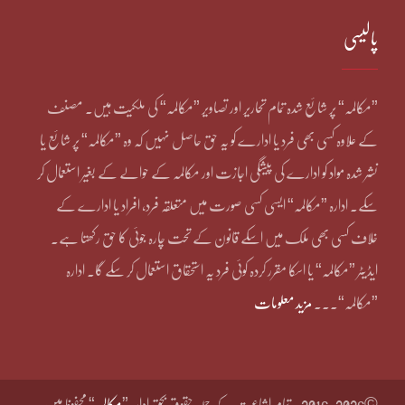
پالیسی
”مکالمہ“ پر شائع شدہ تمام تحاریر اور تصاویر ”مکالمہ“ کی ملکیت ہیں۔ مصنف
کے علاوہ کسی بھی فرد یا ادارے کو یہ حق حاصل نہیں کہ وہ ”مکالمہ“ پر شائع یا
نشر شدہ مواد کو ادارے کی پیشگی اجازت اور مکالمہ کے حوالے کے بغیر استعمال کر
سکے۔ ادارہ ”مکالمہ“ ایسی کسی صورت میں متعلقہ فرد، افراد یا ادارے کے
خلاف کسی بھی ملک میں اسکے قانون کے تحت چارہ جوئی کا حق رکھتا ہے۔
ایڈیٹر ”مکالمہ“ یا اسکا مقرر کردہ کوئی فرد یہ استحقاق استعمال کر سکے گا۔ ادارہ
”مکالمہ“۔۔۔
مزید معلومات
©2016-2026
تمام اشاعت کے جملہ حقوق بحق ادارہ ”
مکالمہ
“ محفوظ ہیں۔