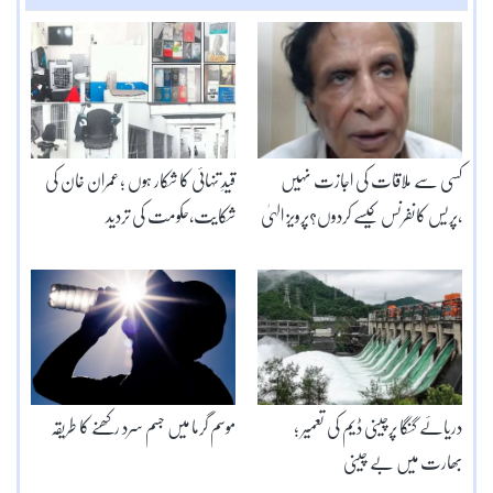
کسی سے ملاقات کی اجازت نہیں
قیدِ تنہائی کا شکار ہوں ؛عمران خان کی
،پریس کانفرنس کیسے کردوں؟پرویز الہیٰ
شکایت،حکومت کی تردید
دریائے گنگا پرچینی ڈیم کی تعمیر ؛
موسم گرما میں جسم سرد رکھنے کا طریقہ
بھارت میں بے چینی