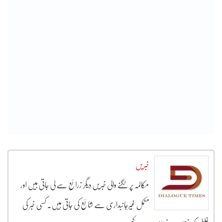
خبریں
مکالمہ پر لگنے والی خبریں دیگر زرائع سے لی جاتی ہیں اور
مکمل غیرجانبداری سے شائع کی جاتی ہیں۔ کسی خبر کی