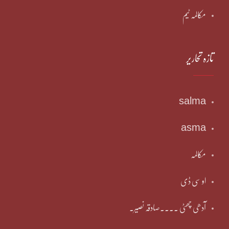
مکالمہ ٹیم
تازہ تحاریر
salma
asma
مکالمہ
او سی ڈی
آدھی چھٹی ۔۔۔۔صادقہ نصیر۔