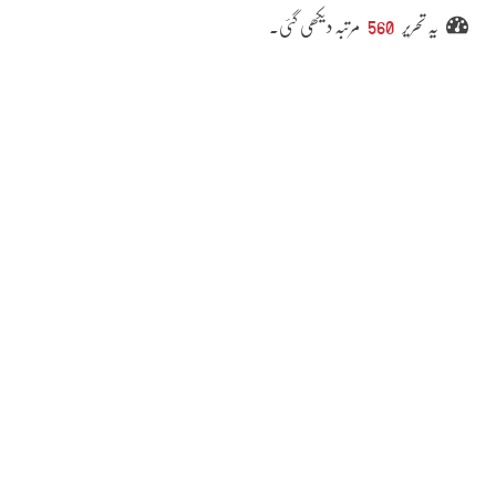
یہ تحریر
560
مرتبہ دیکھی گئی۔