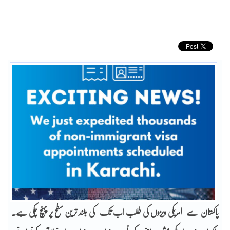
پاکستان سے امریکی ویزوں کی طلب اب تک کی بلند ترین سطح پر پہنچ چکی ہے۔