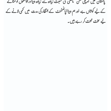
پاکستان میں امریکی مشن ماضی کی نسبت زیادہ سے زیادہ ویزا درخواستوں کو نمٹانے
کے لیے کوشاں ہے اور ہم ویزا اپائنٹمنٹ کے انتظار کی مدت میں کمی لانے کے
لیے سخت محنت کر رہے ہیں۔