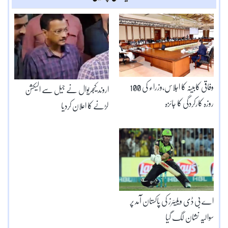
وفاقی کابینہ کا اجلاس،وزراء کی 100
اروند کیجریوال نے جیل سے الیکشن
روزہ کارکردگی کا جائزہ
لڑنے کا اعلان کردیا
اے بی ڈی ویلیئرز کی پاکستان آمد پر
سوالیہ نشان لگ گیا