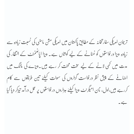
ترجمان امریکی سفارتخانہ کے مطابق پاکستان میں امریکی مشن ماضی کی نسبت زیادہ سے
زیادہ ویزا درخواستوں کو نمٹانے کے لیے کوشاں ہے۔ ویزا اپائنٹمنٹ کے انتظار کی
مدت میں کمی لانے کے لیے سخت محنت کر رہے ہیں۔ویزے کی مانگ میں
اضافے کے پیش نظر درخواست گزاروں کی سہولت کیلئے تین طریقوں سے کام
کررہے ہیں،اول، نان امیگرنٹ ویزا کیلئے ہزاروں درخواستوں پر عمل درآمد تیزکر دیا گیا
ہے۔