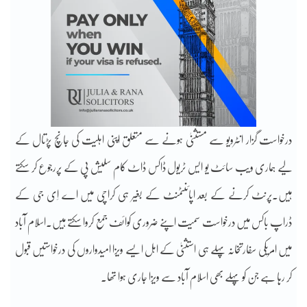
درخواست گزار انٹرویو سے مستثنیٰ ہونے سے متعلق اپنی اہلیت کی جانچ پڑتال کے
لیے ہماری ویب سائٹ یو ایس ٹریول ڈاکس ڈاٹ کام سلیش پی کے پررجوع کر سکتے
ہیں۔پرنٹ کرنے کے بعد اپائنٹمنٹ کے بغیر ہی کراچی میں اے اِی جی کے
ڈراپ باکس میں درخواست سمیت اپنے ضروری کوائف جمع کروا سکتے ہیں۔اسلام آباد
میں امریکی سفارتخانہ پہلے ہی استثنیٰ کے اہل ایسے ویزا امیدواروں کی درخواستیں قبول
کر رہا ہے جن کو پہلے بھی اسلام آباد سے ویزا جاری ہوا تھا۔