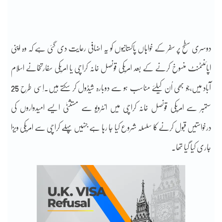
دوسری سطح پر سفر کے خواہاں پاکستانیوں کو یہ اضافی رعایت دی گئی ہے کہ وہ اپنی
اپائنٹمنٹ منسوخ کرنے کے بعد امریکی قونصل خانہ کراچی یا امریکی سفارتخانے اسلام
آباد میں،جو بھی اُن کیلئے مناسب ہو سے دوبارہ شیڈول کر سکتے ہیں۔اِسی طرح 25
ستمبر سے امریکی قونصل خانہ کراچی میں انٹرویو سے مستثنیٰ ایسے امیدواروں کی
درخواستیں قبول کرنے کا سلسلہ شروع کیا جا رہا ہے جنہیں پہلے کراچی سے امریکی ویزا
جاری کیا گیا تھا۔