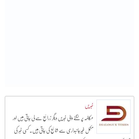
خبریں
مکالمہ پر لگنے والی خبریں دیگر زرائع سے لی جاتی ہیں اور
مکمل غیرجانبداری سے شائع کی جاتی ہیں۔ کسی خبر کی