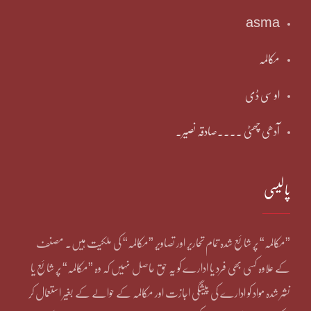
asma
مکالمہ
او سی ڈی
آدھی چھٹی ۔۔۔۔صادقہ نصیر۔
پالیسی
”مکالمہ“ پر شائع شدہ تمام تحاریر اور تصاویر ”مکالمہ“ کی ملکیت ہیں۔ مصنف
کے علاوہ کسی بھی فرد یا ادارے کو یہ حق حاصل نہیں کہ وہ ”مکالمہ“ پر شائع یا
نشر شدہ مواد کو ادارے کی پیشگی اجازت اور مکالمہ کے حوالے کے بغیر استعمال کر