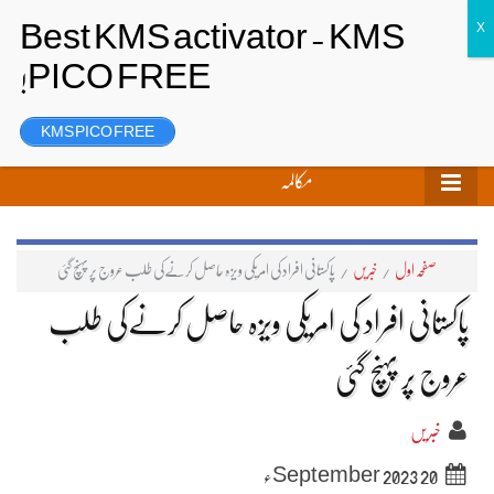
تحریر بھیجیں
لاگ ان
رجسٹر
KMS PICO FREE
مکالمہ
صفحہ اول
/
خبریں
/
پاکستانی افراد کی امریکی ویزہ حاصل کرنےکی طلب عروج پر پہنچ گئی
پاکستانی افراد کی امریکی ویزہ حاصل کرنےکی طلب
عروج پر پہنچ گئی
خبریں
20 September 2023ء