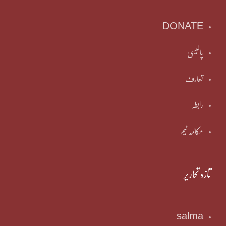
DONATE
پالیسی
تعارف
رابطہ
مکالمہ ٹیم
تازہ تحاریر
salma