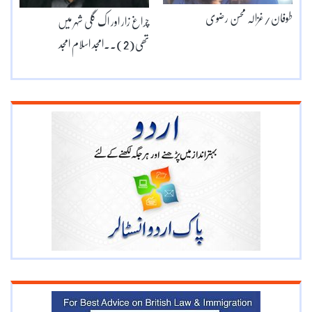
طوفان/غزالہ محسن رضوی
چراغ زار اور اک گلی شہر میں
تھی(2)۔۔امجد اسلام امجد