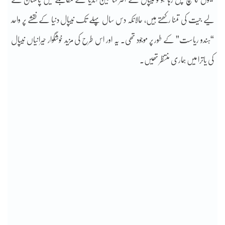
لیے جیت کی تمنا رکھتے ہیں، حالانکہ دس سال پہلے تک نیپال دنیا کے نقشے پر واحد
“ہندو ریاست” کے طور پر موجود تھی۔ یہ اور اس طرح کی مزید خوشگوار حیرانیاں نیپال
کی یاترا میں ہماری منتظر تھیں۔