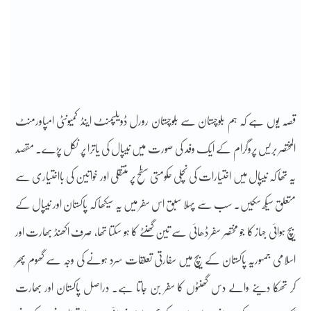
قصہ یوں ہے کہ ہم بلوچستان سے بلوچستان رورل ڈویلپمنٹ اینڈ کمیونٹی امپاورمنٹ
المختصر بریس پروگرام کے ایک وفد کی صورت میں نیپال کی یاترا پر نکل پڑے۔ مقصد
یہ تھا کہ نیپال میں اختیارات کی نچلی حکومتی سطح پر منتقلی اور خواتین کی بااختیاری سے
متعلق سیکھ سکیں۔ سب سے پہلا سبق اس سفر میں یہ سیکھا کہ پاکستان اور نیپال کے
بیچ ہوائی جہاز کا جو مختصر سفر ڈھائی سے تین گھنٹے کا ہو سکتا تھا، صرف اکھنڈ بھارت اور
اسلامی جمہوریہ پاکستان کے بیچ میں سفارتی تعلقات سرد ہونے کی وجہ سے گھوم پھر
کر تھکا دینے والے دس گھنٹوں کا سفر بن جاتا ہے۔ دراصل پاکستان اور بھارت