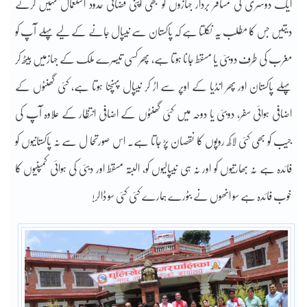
ایک دوسری کی مسافر بردار جہازوں کو بھی اپنی فضائی حدود استعمال نہیں کرنے
دیتیں جس کا مطلب یہ نکلتا ہے کہ پاکستان سے نیپال جانے کے لیے پہلے آپ کو
مغرب کی طرف دوبئی یا مسقط جانا ہوتا ہے، پھر کسی تیسرے ملک کے جہازمیں بیٹھ کر
پہلے پاکستان اور پھر انڈیا کے اوپر سے اڑ کر نیپال پہنچنا ہوتا ہے، کئی گھنٹوں کے
اضافی ہوائی سفر، دوبئی یا دوحہ میں کئی گھنٹوں کے اضافی انتظار کے علاوہ آپ کی
جیب کو بھی کئی لاکھ روپوں کا نقصان پڑ جاتا ہے۔ اس صورتحا ل سے نہ پاکستانیوں کو
فائدہ ہے نہ بھارتیوں کو اور نہ ہی نیپالیوں کو، البتہ مسقط اور دبئی کی ہوائی کمپنیوں کا
خوب فائدہ ہے سو انھوں نے بٹورے ہمارے کئی کئی سو ڈالر!