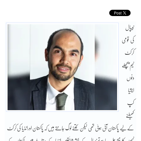
نیپال
کی قومی
کرکٹ
ٹیم پچھلے
دنوں
ایشیا
کپ
کھیلنے
کے لیے پاکستان آئی ہوئی تھی لیکن کتنے لوگ جانتے ہیں کہ پاکستان اورانڈیا کی کرکٹ
ٹیموں کا میچ چل رہا ہو تو نیپال کے اکثر شائقین انڈیا کے مقابلے میں پاکستان کے