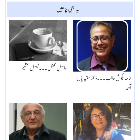
یہ بھی پڑھیں
حاصلِ محفل۔۔۔فیصل عظیم
خامہ بگوش غالب۔۔۔ڈاکٹر ستیہ پال
آنند