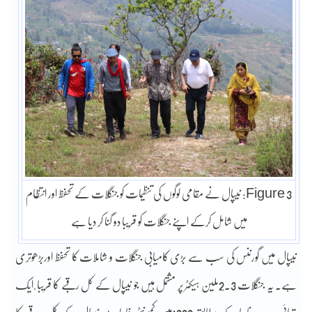
Figure 3: نیپال نے مقامی لوگوں کی تنظیمات کو جنگلات کے تحفظ اور انتظام
میں شامل کرکے اپنے جنگلات کو قریبا دو گنا کر دیا ہے
نیپال میں گورننس کی سب سے بڑی کامیابی جنگلات و شاملات کا تحفظ اوربڑھوتری
ہے۔ یہ جنگلات 2.3ملین ہیکٹر پر مشتمل ہیں جو نیپال کے کل رقبے کا قریبا ً ایک