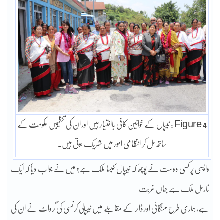
Figure 4 : نیپال کے خواتین کافی بااختیار ہیں اور ان کی تنظیمیں حکومت کے
ساتھ مل کر انتظامی امور میں شریک ہوتی ہیں۔
واپسی پر کسی دوست نے پوچھا کہ نیپال کیسا ملک ہے؟ میں نے جواب دیا کہ ایک
نارمل ملک ہے جہاں غربت
ہے، ہماری طرح مہنگائی اور ڈالر کے مقابلے میں نیپالی کرنسی کی گرواٹ نے ان کی