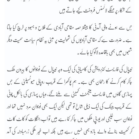
کے شکار پر مہنگے لائسنس فروخت کیے جاتے ہیں
جس سے ہونے والی آمدنی کا بیشتر حصہ مقامی آبادی کے فلاح و بہبود پر خرچ کیا جاتا
ہے۔ ضرورت ہے کہ مقامی آبادیوں کی شمولیت پر مبنی یہ نظام سیاحت سمیت دیگر
شعبوں میں بھی باقاعدہ لاگو کیا جائے۔
نیپال کی فاریسٹ کنزرویشن کی کامیابی کی ایک وجہ نیپال کے نوجوانوں کا بیرون ملک
جاکر کام کرنے کا رجحان بھی ہے۔ ہم پوکھرا کے قریب روپالی میونسپلٹی کے جس
پہاڑی گاؤں میں فاریسٹ مینجمنٹ کمیٹی سے ملنے گئے، وہاں پہاڑی کی بالکل چوٹی
کے قریب بینک کی ایک ذیلی شاخ تو تھی لیکن ایک بھی نوجوان مرد نہیں تھا اور
نوجوان سب خلیجی اور یورپی ملکوں میں جا کر کما رہے ہیں تو اب جنگلات کو کاٹ کاٹ
کر کھیت بنانے والے بازو بھی نہیں رہے ہیں بلکہ اب غیر ملکی زرمبادلہ کی آمد