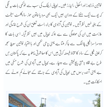
خواتین ڈرائیورز اور اسکوٹی رائیڈرز ملیں۔ نیپالی ٹریفک کی سب سے انوکھی بات یہ لگی
کہ پورے ایک ہفتے کے دوران ہمیں ایک بھی مرد یا خاتون موٹر سائیکلسٹ ہیلمٹ
کے بغیر نہیں نظر آئیں۔ خواتین کی آزادی کا براہ راست تعلق ان کی شرح خاندگی اور
ملازمت میں ان کی موجودگی سے ہے جو کہ نیپال میں ہمیں نظر آیا۔ اسی بات کا
دوسرا سرا فیملی پلاننگ سے جا کر ملتا ہے یعنی پڑھی لکھی اور با اختیار خواتین سوچ سمجھ
کر اپنی فیملی کے سائز کا محتاط فیصلہ کرتی ہیں اس کا معاشرتی پہلو یہ ہے کہ پاکستان جس
طرح بے قابو بڑھتی پاپولیشن سے دوچار ہے، نیپال میں آبادی کی شرح منفی میں
ہے یعنی آئندہ برسوں میں نیپال کی آبادی کے بڑھنے کے بجائے کم ہونے کے
امکانات ہیں۔