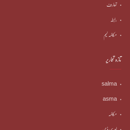
تعارف
رابطہ
مکالمہ ٹیم
تازہ تحاریر
salma
asma
مکالمہ
او سی ڈی