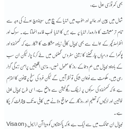
بھی کمر توڑی ہوئی ہے،
شمال میں چین اور ہمالیہ اور جنوب میں انڈیا کے بیچ میں سینڈوچ ہونے کی وجہ سے
تمام تر معیشت کا دارومدار انڈیا پر ہے جس کا انڈیا خوب فائدہ اٹھاتا ہے۔ سڑک اور
انفراسٹرکچر کے حوالے سے بھی نیپال کافی زیادہ مشکلات کا شکار ہے کہ کھٹمنڈو اور
پوکھرا کے درمیاں چار گھنٹے کا زمینی سفر دس گھنٹوں میں طے کرنا پڑا، لیکن ان سب
کے باوجود نیپال میں بم دھماکے روز کا معمول نہیں، مذہبی اقلیتیں پرامن زندگی گزار
رہی ہیں، حکومت سے نوجوان شاکی تو نظر آئیں گے لیکن فرد کی سطح پر قانون کا احترام
ہے جو کہ کھٹمنڈو کی سڑکوں پر ٹریفک ریگولیشن سے واضح ہے، اسی طرح نیپال اپنی
خواتین اور لڑکیوں کو تعلیم اور روزگار کے مواقع دلانے میں کافی حد تک پیشرفت کر چکا
ہے۔
نیپال ان ممالک میں سے ایک ہے جو کہ پاکستانیوں کو ویزا آن ارا ئیول (Visa on