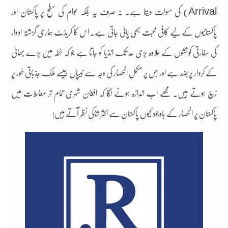
Arrival) کی سہولت دیتا ہے۔ نہ صرف یہ بلکہ عوام کی سطح پر پاکستان اور
پاکستانیوں کے لیے کافی محبت بھی پائی جاتی ہے۔ اس کا کریڈٹ ہماری گزشتہ ادوار
کی سفارتی کوششوں کے علاوہ بڑی حد تک انڈیا کو جاتا ہے جو کہ خطہ میں بڑے بھائی
کے کردار پربضد ہے اور جس پر مکمل انحصار کی وجہ سے نیپال جیسے ملک جذباتی طور پر
زچ ہوتے ہیں۔ مجھے اب اندازہ ہونے لگا کہ افغان شہری تمام تر معاملات میں
پاکستان پر انحصار کے باوجود کیوں پاکستان سے اکثر شاکی نظر آتے ہیں!