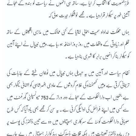
طرزِجمہوریت کا انتخاب کر لیا ہے، ساتھ ہی انھوں نے ریاست کو ہندو کے بجائے
آئینی طور پر سیکولر قراردیا ہے۔ مجھے خوشگوار حیرت ہوئی کہ
جہاں مملکت خداداد سمیت جنوبی ایشیا کے کئی ممالک میں مذہبی اقلیتوں کے ساتھ
ظلم اور زیادتی کے واقعات میں روز بروز اضافہ ہو رہا ہے، وہیں نیپال نے اپنے آئین
کو سیکولر بنا کر انھیں برابر کا شہری بنا دیا ہے۔
نظام سیاست اور آئین میں یہ تبدیلی جہاں نیپال میں نوجوان طبقے کے جذبات کی
ترجمانی کرتی ہے وہیں کھٹمنڈو کی غلام گردشوں کے عادی افسرشاہی کو انتہائی ناگوار بھی
ہے جنھیں اب دارالحکومت کے بجائے دور دراز کے 753 میونسپلٹی گورنمنٹ میں
سے کسی میں اپنے فرائض کی ادائیگی کرنی ہے۔ یہ سن کر مجھے بھی یاد آیا کہ کس طرح
صوبائی دارالحکومت کوئٹہ کے سرکاری ہسپتالوں میں دو سے تین ڈاکٹرز کی پوسٹ پر
دس پندہ ڈاکٹرز تعینات ہیں جبکہ قلات ڈسٹرکٹ ہیڈ کوارٹر ہسپتال میں بے چارے