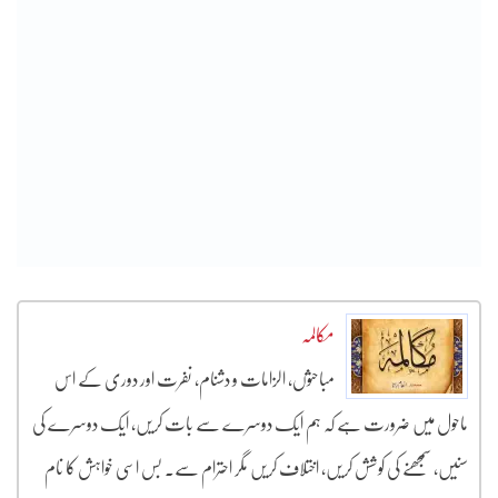
مکالمہ
مباحثوں، الزامات و دشنام، نفرت اور دوری کے اس
ماحول میں ضرورت ہے کہ ہم ایک دوسرے سے بات کریں، ایک دوسرے کی
سنیں، سمجھنے کی کوشش کریں، اختلاف کریں مگر احترام سے۔ بس اسی خواہش کا نام