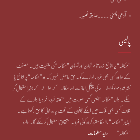
آدھی چھٹی ۔۔۔۔صادقہ نصیر۔
پالیسی
”مکالمہ“ پر شائع شدہ تمام تحاریر اور تصاویر ”مکالمہ“ کی ملکیت ہیں۔ مصنف
کے علاوہ کسی بھی فرد یا ادارے کو یہ حق حاصل نہیں کہ وہ ”مکالمہ“ پر شائع یا
نشر شدہ مواد کو ادارے کی پیشگی اجازت اور مکالمہ کے حوالے کے بغیر استعمال کر
سکے۔ ادارہ ”مکالمہ“ ایسی کسی صورت میں متعلقہ فرد، افراد یا ادارے کے
خلاف کسی بھی ملک میں اسکے قانون کے تحت چارہ جوئی کا حق رکھتا ہے۔
ایڈیٹر ”مکالمہ“ یا اسکا مقرر کردہ کوئی فرد یہ استحقاق استعمال کر سکے گا۔ ادارہ
”مکالمہ“۔۔۔
مزید معلومات