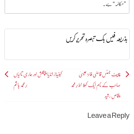
”مکالمہ“ ہے۔
بذریعہ فیس بک تبصرہ تحریر کریں
Post
چییف جسٹس قاضی فائز عیسیٰ
کینیڈا، انڈیا چپقلش اور ہماری تالیاں
صاحب کے نام ایک کھلا خط/محمد
/محمد ہاشم
navigation
وقاص رشید
Leave a Reply