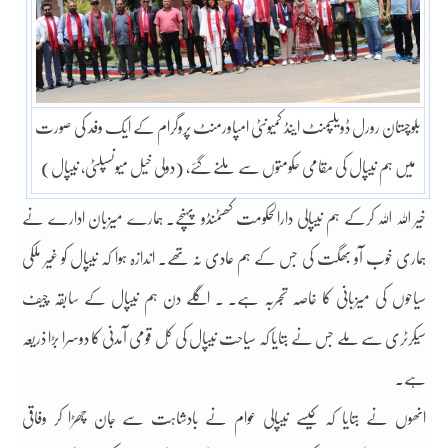
بلوچستان رورل ڈویلپمنٹ اینڈ کمیونٹی امپاورمنٹ پروگرام کے ایک وفد کی صورت
میں ہم نیپال کی مقامی حکومتوں سے ملنے گئے، (دولی خیل میونسپلٹی، نیپال)
خیر اللہ اللہ کرکے ہم نیپالی دارالحکومت کھٹمنڈو پہنچے۔ ہمارے میزبان ادارے نے
ہماری خوب آو بھگت کی جس کے ہم عادی نہ تھے۔ اندازہ ہوا کہ نیپال کو غیر ملکی
سیاحوں کی میزبانی کا خاصہ تجربہ ہے۔ ۔ اگلے دن ہم نیپال کے سابقہ چیف
سیکرٹری سے ملے جس نے بتایا کہ سیاحت نیپال کی کُل قومی آمدنی کا دوسرا بڑا ذریعہ
ہے۔
انھوں نے بتایا کہ کیسے نیپالی عوام نے بادشاہت سے جان چھڑا کر وفاقی