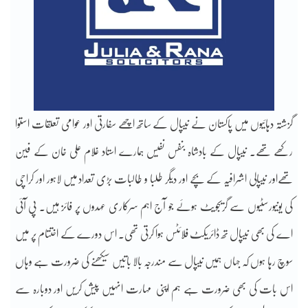
گزشتہ دہائیوں میں پاکستان نے نیپال کے ساتھ اچھے سفارتی اور عوامی تعلقات استوا
رکھے تھے۔ نیپال کے بادشاہ بنفس نفیس ہمارے استاد غلام علی خان کے فین
تھےاور نیپالی اشرافیہ کے بچے اور دیگر طلبا و طالبات بڑی تعداد میں لاہور اور کراچی
کی یونیورسٹیوں سے گریجویٹ ہوئے جو آج اہم سرکاری عہدوں پر فائز ہیں۔ پی آئی
اے کی بھی نیپال تھ ڈائریکٹ فلائٹس ہوا کرتی تھی۔ اس دورے کے اختتام پر میں
سوچ رہا ہوں کہ جہاں ہمیں نیپال سے مندرجہ بالا باتیں سیکھنے کی ضرورت ہے وہاں
اس بات کی بھی ضرورت ہے ہم اپنی مہارت انہیں پیش کریں اور دوبارہ سے