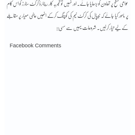
عوامی سطح پر تعاون کو بڑھایا جائے۔ اور نہیں تو تجربہ کار ریٹائرڈ کرکٹ سٹارز کو اس کام
پر مامور کیا جائے کہ نیپال کی کرکٹ ٹیم کی کوچنگ کرکے انھیں عالمی معیار پر مقابلے
کے لیے تیار کرلیں۔ شروعات یہیں سے سہی!!
Facebook Comments