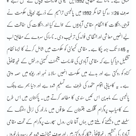
تہائی ہے۔ ناسا کے مطابق 1992میں کمیونٹی فاریسٹ نیپال کے کُل رقبے کا
صرف 26% رہ گیا تھا مگر 1992 میں پالیسی ترامیم کے ذریعے نیپالی حکومت نے
قریبی جنگلات کا انتظام مقامی آبادیوں کے حوالے کیا اور جنگلات کی حفاظت کے
لیے انھیں معاشی اور انتظامی فوائد کی ترغیب دی۔ ناسا کی سروے کے مطابق اب
یہ 45% تک بڑھ چکا ہے۔ مقامی کمیونٹی کو حکومت میں شامل کرنے کا ایسا نظام
تشکیل دیا گیا ہے کہ مقامی آبادی کی فاریسٹ مینجمنٹ کمیٹی درختوں کے غیر قانونی
کٹاو کو روکتی ہے اور بدلے میں حکومت انھیں سالانہ ٹمبر اور ریونیو میں حصہ دیتی
ہے۔ یہ کامیابی اقوام متحدہ کی طرف سے تسلیم شدہ ہے اور دنیا بھر سے پبلک
پالیسی کے ماہرین اس کیس سٹدی کا مطالعہ کرتے ہیں۔ پاکستان میں اس طرح
کے کامیاب پروگرام گلگت بلتستان کے علاقوں میں مارخور کی ٹرافی ہنٹنگ کے
سلسلے میں دیکھنے کو ملتے ہیں جہاں آغا خان رورل سپورٹ پروگرام کے تحت مقامی
آبادی کی تنظیمیں غیرقانونی شکار کو روکتی ہیں اور صرف شناخت شدہ عمر رسیدہ مارخوروں