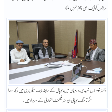
مریضوں کو ایک بھی ڈاکٹر نہیں ملتا!
ڈاکٹر شوم لال شبیدی، درمیان میں، نیپال کے سابقہ چیف سیکریٹری ہیں جبکہ ردرا
سنگھ تامنگ نیپالی ڈیزاسٹر منیجمنٹ اتھارٹی کے سربراہ ہیں۔