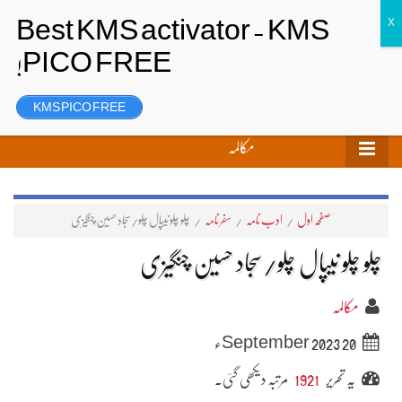
تحریر بھیجیں
لاگ ان
رجسٹر
KMS PICO FREE
مکالمہ
صفحہ اول
/
ادب نامہ
/
سفر نامہ
/
چلو چلو نیپال چلو/سجاد حسین چنگیزی
چلو چلو نیپال چلو/سجاد حسین چنگیزی
مکالمہ
20 September 2023ء
یہ تحریر
1921
مرتبہ دیکھی گئی۔