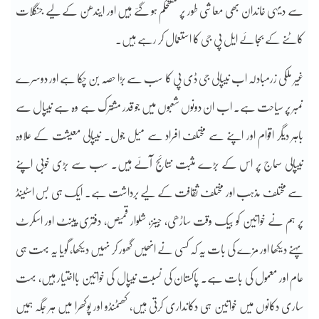
سے دیہی خاندان بھی معاشی طور پر مستحکم ہو گئے ہیں اور ایندھن کے لیے جنگلات
کاٹنے کے بجائے ایل پی جی کا استعمال کر رہے ہیں۔
غیر ملکی زرمبادلہ اب نیپالی جی ڈی پی کا سب سے بڑا حصہ بن چکا ہے اور دوسرے
نمبر پر سیاحت ہے۔ اب ان دونوں شعبوں میں جو قدر مشترک ہے وہ ہے نیپال سے
باہر دیگر اقوام اور اپنے سے مختلف افراد سے میل جول۔ نیپالی معیشت کے علاوہ
نیپالی سماج پر اس کے بڑے مثبت نتائج آئے ہیں۔ سب سے بڑی خوبی اپنے
سے مختلف مذہب اور مختلف ثقافت کے لیے برداشت ہے۔ ایک ہی بس اسٹینڈ
پر ہم نے خواتین کو بیک وقت ساڑھی، جینز، شلوار قمیص، دفتری پینٹ اور اسکرٹ
پہنے دیکھا اور مزے کی بات یہ کہ کسی نے انھیں گھور کر نہیں دیکھا، گویا یہ بہت ہی
عام اور معمول کی بات ہے۔ پاکستان کی نسبت نیپال کی خواتین بااختیار ہیں، بہت
ساری دکانوں میں خواتین ہی دکانداری کرتی ہیں، کھٹمنڈو اور پوکھرا میں ہر جگہ ہمیں