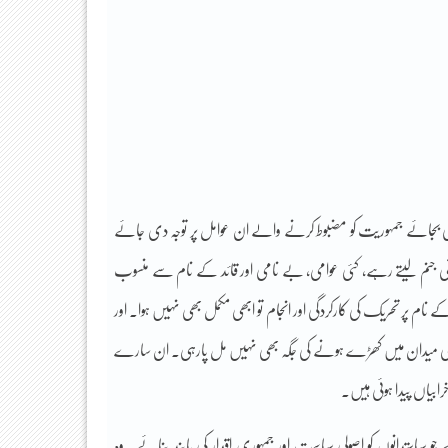
ےکی بجائے جمہوریت کو مضبوط کرنے والے ان عوامل پر توجہ دی جائے
قی جنم لیتے رہے، کئی عوامی، بے نامی اور قائد کے نام سے منسوب
م پر تحریک کی کارکردگی اور انجام تو ابھی مکمل بھی نہیں ہوا۔ اور
اسی میدان میں کھڑے ہونے کی جگہ بھی نہیں مل پارہی۔ ان سارے
ابیاں پیدا ہوئی ہیں۔
یاستدانوں کو اصولی سیاست اور جمہوری اقدار کی پابند بنائے۔ وہ