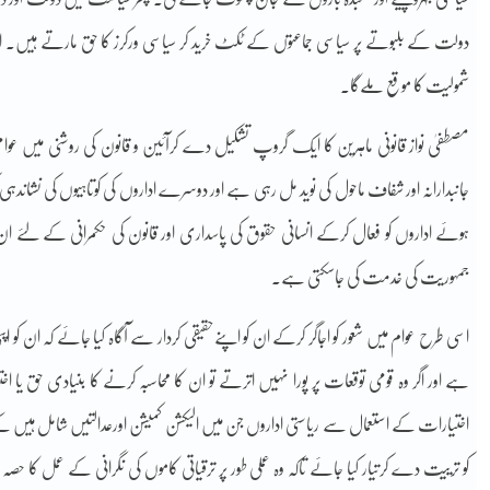
دولت کے بلبوتے پر سیاسی جماعتوں کے ٹکٹ خرید کر سیاسی ورکرز کا حق مارتے ہ
شمولیت کا موقع ملےگا۔
مصطفیٰ نواز قانونی ماہرین کا ایک گروپ تشکیل دے کرآئین و قانون کی روشنی میں عوا
جانبدارانہ اور شفاف ماحول کی نوید مل رہی ہے اور دوسرے اداروں کی کوتاہیوں کی نشاندہ
ہوئے اداروں کو فعال کرکے انسانی حقوق کی پاسداری اور قانون کی حکمرانی کے لئے 
جمہوریت کی خدمت کی جاسکتی ہے۔
اسی طرح عوام میں شعور کو اجاگر کرکے ان کو اپنےحقیقی کردار سے آگاہ کیا جائے کہ ان کو اپن
ہے اور اگر وہ قومی توقعات پر پورا نہیں اترتے تو ان کا محاسبہ کرنے کا بنیادی حق یا اخت
اختیارات کے استعمال سے ریاستی اداروں جن میں الیکشن کمیشن اورعدالتیں شامل ہیں کے
کو ترییت دے کرتیار کیا جائے تاکہ وہ عملی طور پر ترقیاتی کاموں کی نگرانی کے عمل کا ح