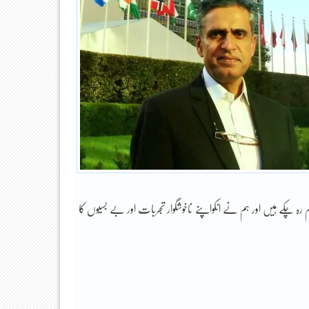
 رہ چکے ہیں اور ہم نے انکواپنے ناخوشگوار تجربات اور بے بسیوں کا