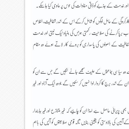
ر اور خدمت کے جذبے کو ذاتی مفادات کی حوس پر حاوی کیا جاسکے۔
ارکردگی کے حامل لوگوں کو شامل کرکے اس کے اندر شفافیت، اخلاص
ب برپا کرنے کی صلاحیت رکھتی ہوجس کی بنیاد نیک نیتی اور خدمت
فافیت کے اصولوں کی پاسداری کو بروئے کار لاتے ہوئے وہ مقام
سے وہ سیاسی جماعتوں کے حلیف سمجھے جانے لگیں گے جس سے ان کو
ن کے اندر برِج کا کردار ادا نہیں کر سکیں گے جو وہ ایک آزاد اور غیر
بھی پزیرائی حاصل ہے لہذا ان کو چاہیے کہ غیر متنازع اورغیر جابندار
ےآئین کی بالادستی کو یقینی بنایں تاکہ قومی صلاحیتوں کو آپس کی باہم