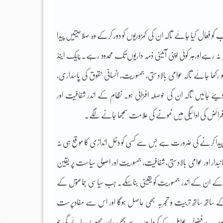
و فعال کیا جائے تاکہ ان کی کمزوریوں کو دور کرکے وہ صلاحیتیں پیدا
 رہےاورہر کوئی اپنی آئینی ذمہ داریوں تک محدود رہے۔ چیک اینڈ
ی کو رکھا جائے تاکہ عوامی بالادستی، جمہوریت، انسانی حقوق کی پاسداری،
دیئے جائیں تاکہ ان کی حوصلہ افزائی ہو۔ نظام کے اندر شفافیت اور
ائض کی ادائیگی میں نمونے کی علامت سمجھا جانے لگے۔
 پیدا کرنے کی ضرورت ہے جس سے کسی کو دخل اندازی کا موقع ہی نہ
انبدار اور عوامی بالادستی، شفافیت، جمہوریت اور اصولی سیاست پر یقین
 کرکے ان کے اندر جمہوریت کو یقینی بناسکے۔ جب سیاسی جماعتوں کے
کے ساتھ ساتھ تربیت و تجربہ بھی حاصل ہوگا اور اس سے مفادپرست
ر دوسرے فضول عوامل کے کرداروں سے بھی جان چھوٹ جائے گی جو