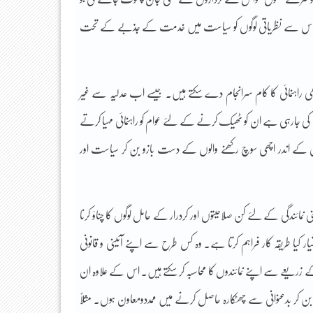
یں۔ اس سے نظریاتی لوگوں کو سیاست میں خدمت کے جذبے کے تحت
می راہنمائی کا کام سرانجام دے سکتے ہیں۔ جیسے اب عدلیہ سے غیر
ی کی جارہی ہے ان کو ٹھیک کرنے کے لئے عوام کو راہنمائی مہیا کرتے
ان کے اندر اچھی سوچ رکھنے والوں کے دست بازو بن کر سیاست اور
ی نمائندگی کے لئے کن صلاحیتوں اور کردرار کے حامل لوگوں کا چناؤ کرنا
یار کیا طریقہ کار فراہم کرتا ہے۔ وہ کس طرح سے اپنے آئینی و قانونی
 زریعے سے اپنے نمائندوں کا محاسبہ کر سکتے ہیں۔ اس کے علاوہ ان
صہ بن کر بدعنوانی سے چھٹکارہ حاصل کرنے میں ممددومعاون ہوں۔ مثلاً