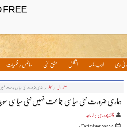
تحریر بھیجیں
لاگ ان
ٹی وی
ادب نامہ
انگلش
مشق سخن
سائنس/ نفسیات
صفحہ اول
/
کالم
/
ہماری ضرورت نئی سیاسی جماعت نہیں نئ
ہماری ضرورت نئی سیاسی جماعت نہیں نئی سیاسی سوچ ہ
ڈاکٹر چوہدری ابرار ماجد
2 October 2023ء