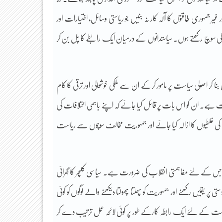
جمہوری طاقتوں کا آلہ کار نہ بنیں جو ریاستی وسائل، اختیارات اور
سوچ رکھتے ہوں۔ سیاستدانوں کے درمیان ایک رابطے کا پل بن کر
کر اصولی سیاست پر مامور کرکے ان سے ملکی خوشحالی اور ترقی کا کام
ورت ہے۔ ان کو اس بات پر قائل کیا جائے کہ اپنے باہمی اختلافات کی
ی غلطیوں کا ازالہ کیا جائے اور جمہوریت مخالف سوچوں سے ریاست
س کے لئے مفاہمتی انقلاب کی ضرورت ہے۔ سیاسی کلچر کا گہرائی
قیں رکھنے اور جمہوریت کو پھلتا پھولتا دیکھنے والے لوگوں کو کوئی
ت کے لئے ایک رابطہ کارکے طور پر کوئی لائحہ عمل ترتیب دے کر