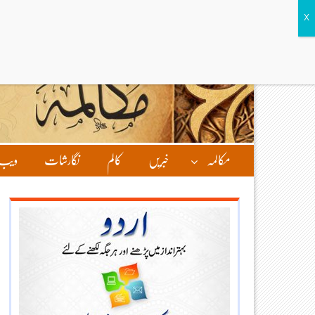
مکالمہ
خبریں
کالم
نگارشات
ویب 