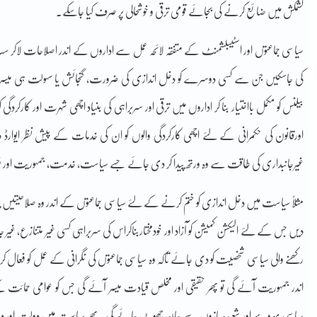
کشمکش میں ضائع کرنے کی بجائے قومی ترقی و خوشحالی پر صرف کیا جاسکے۔
سیاسی جماعتوں اور اسٹیبلشمنٹ کے متفقہ لائحہ عمل سے اداروں کے اندر اصلاحات لاکر سب ک
کی جاسکیں جن سے کسی دوسرے کو دخل اندازی کی ضرورت، گنجائش یا سہولت ہی میسر نہ
بیلنس کو مکمل بااختیار بنا کر اداروں میں ترقی اور سربراہی کی بنیاد اچھی شہرت اور کارکردگ
اورقانون کی حکمرانی کے لئے اچھی کارکردگی والوں کو ان کی خدمات کے پیش نظر ایوارڈ 
غیرجانبداری کی طاقت سے وہ ورتھ پیدا کر دی جائے جسے سیاست، خدمت، جمہوریت اور فر
مثلاً سیاست میں دخل اندازی کو ختم کرنے کے لئے سیاسی جماعتوں کے اندر وہ صلاحیتیں
دیں جس کے لئے الیکشن کمیشن کو آزاد اور خودمختاربناکراس کی سربراہی کسی غیر متنازع، غیر ج
رکھنے والی سیاسی شخصیت کو دی جائے تاکہ وہ سیاسی جماعتوں کی نگرانی کے عمل کو فعال
اندر جمہوریت آئے گی تو پھر حقیقی اور مخلص قیادت میسر آئے گی جس کو عوامی حمائت 
سیاسی بہروپیے اور شعبدہ بازوں سے جان چھوٹ جائے گی۔ پھر سیاست میں دولت او