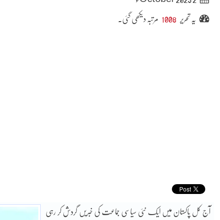
یہ تحریر
1008
مرتبہ دیکھی گئی۔
آج کل پاکستان میں ایک نئی سیاسی جماعت کی خبریں گردش کر رہی