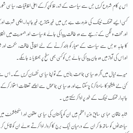
اس پر کام شروع کریں جس سے سیاست کے اندر خلا کوپر کرکے اعلیٰ اخلاقیات، سیاسی شعو
کسی ایسے تھنک ٹینک کی ضرورت ہے جس میں غیر متنازع، غیر جانبدار، اچھی شہرت اورک
اور محنت و لگن کے زریعے سے وہ طاقت پیدا کی جائے جو سیاست اور جمہوریت میں انقلا
کا جذبہ ہو جس سے سیاست کے معیار کو بلند کرنے کے لئے اخلاقی طاقت، حکمت اور ش
اوراس کی آواز میں وہ جان پیدا کی جائے جس کو کسی بھی سطح پر جھٹلایا نہ جاسکے۔
میرے خیال میں اگر وہ سیاسی جماعت بنائیں گے تو اپنا سیاسی نقصان کریں گے۔ اس 
کئی نئے چیلنجز کا سامنا کرنا پڑسکتا ہےاور وہ سیاسی جماعتوں سے اچھے تعلقات استوار کرکے ا
جانبدار تھنک ٹینک کے طور پر ادا کر سکتے ہیں ۔
شاہد خاقان عباسی سابق وزیر اعظم ہیں ان کو پاکستان کی سیاسی حلقون اور اسٹیبلشمنٹ میں 
سیاستدانوں کو ساتھ ملا کر ان کے درمیان ایک برِج کا کردار ادا کرتے ہوئے ان کو قائل کرک