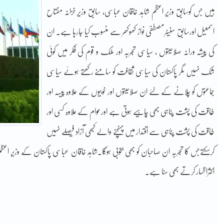
ہیں جس کوسابق وزیر اعظم شاہد خاقان عباسی، سابق وزیر خزانہ مفتاح
اسمعیل اورسابق سنیٹرمصطفیٰ نواز کھوکھر سے منسوب کیا جارہا ہے۔ ان
کی پیشہ ورانہ صلاحیتوں ، سیاسی تجربہ اور ملک و قوم کی فکر میں کوئی
شک نہیں مگر پاکستان کی سیاسی ثقافت کو سامنے رکھتے ہوئے سیاسی
جماعتوں کو چلانے کے لئے ان صلاحیتوں اور خوبیوں کے علاوہ پیسہ اور
طاقت کی پشت پناہی بھی چاہیے ہوتی ہے اورعوام کے علاوہ کسی اور
طاقت کی پشت پناہی سے اقتدار میں پہنچنے والے کبھی آزاد فیصلے نہیں
کرسکتےجس کا تجربہ ان صاحبان کو بھی بخوبی ہوگا۔شاہد خاقان عباسی پاکستان کے وزیر اعظم
اکثراظہار کرتے بھی سنا ہے۔