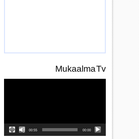
Mukaalma Tv
Video
Player
00:55
00:00