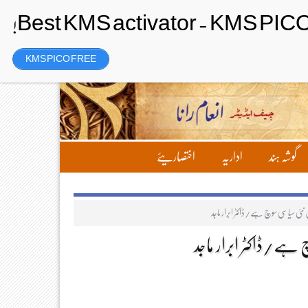
رجسٹر
Friday، 7 August 2026ء
KMS PICO FREE
گوشہ ہند
اداریہ
اختصاریئے
ی سیاسی سوچ ہے/ڈاکٹر ابرار ماجد
ے/ڈاکٹر ابرار ماجد