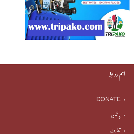
اہم روابط
DONATE
پالیسی
تعارف