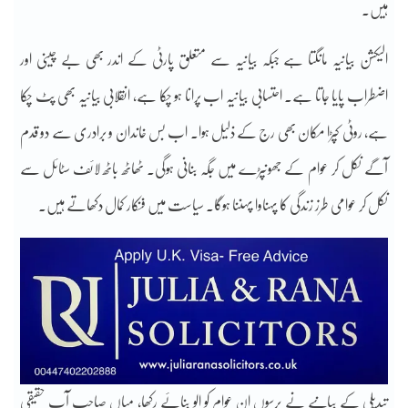
ہیں۔
الیکشن بیانیہ مانگتا ہے جبکہ بیانیہ سے متعلق پارٹی کے اندر بھی بے چینی اور
اضطراب پایا جاتا ہے۔ احتسابی بیانیہ اب پرانا ہو چکا ہے، انقلابی بیانیہ بھی پٹ چکا
ہے، روٹی کپڑا مکان بھی رج کے ذلیل ہوا۔ اب بس خاندان و برادری سے دو قدم
آگے نکل کر عوام کے جھونپڑے میں جگہ بنانی ہوگی۔ ٹھاٹھ باٹھ لائف سٹائل سے
نکل کر عوامی طرز زندگی کا پہناوا پہننا ہوگا۔ سیاست میں فنکار کمال دکھاتے ہیں۔
تبدیلی کے بیانیے نے برسوں ان عوام کو الو بنائے رکھا، میاں صاحب آپ حقیقی