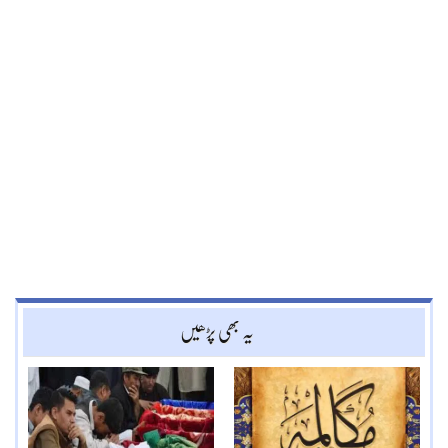
یہ بھی پڑھیں