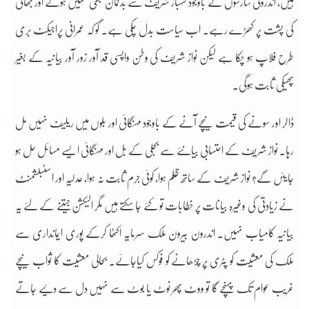
ہیں، اندرونی سازشوں کے باوجود شہباز شریف سے بدگمان کبھی نہیں ہوئے اور بھائی
کی پشت پر کھڑے رہے۔ اب سیاست بدل چکی ہے۔ گو کہ عمرانی پراجیکٹ بری
طرح فلاپ ہو چکا ہے لیکن نواز شریف کی وطن واپسی قد آور زور آور بیانیہ کے بغیر
پھیکی ثابت ہوگی۔
ڈالر اور سونے کی قیمت نیچے آنے کے باوجود مہنگائی اور بلوں میں ریلیف نہیں مل
رہا۔ نواز شریف کے احتسابی بیانئے سے بجلی کے بل اور مہنگائی ایسے مسائل حل ہو
جایئں گے؟ نواز شریف کے ساتھ ظلم ہوا، کوئی جرم ثابت نہ ہوا، عدلیہ اور اسٹبلشمنٹ
نے زیادتی کی وغیرہ بیانات پر خطابات تو کئے جا سکتے ہیں مگر الیکشن جیتنے کے لئے یہ
بیانیہ کامیاب نہیں۔ اندرون بیرون ملک سرمایہ اکٹھا کرکے پوری ایمانداری سے
ملک کی معشیت کو پٹری پر چڑھانے کو فوکس کیاجائے۔ بحالی معشیت کا ثواب نیچے
غریب عوام تک پہنچے گا تو ووٹ پھر نوٹ یا بوٹ سے نہیں دل سے دئیے جاتے