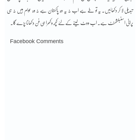
تبدیلی لا کر دکھائیں۔ یہ تو طے ہے اب نہ یہ وہ پاکستان ہے نہ وہ عوام ہیں نہ ہی
پرانی اسٹبلشمنٹ ہے۔ اب ووٹ لینے کے لئے کچھ وکھرا ہی فن دکھانا پڑے گا۔
Facebook Comments