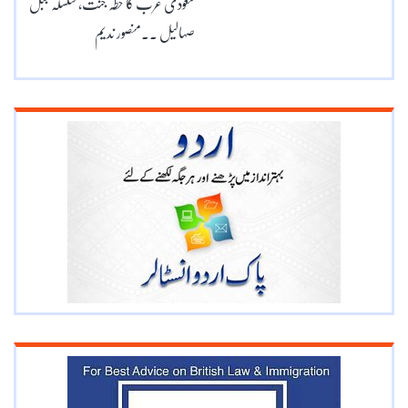
سعودی عرب کا خطہ جنت، سلسلہ جبل
صہالیل ۔۔منصور ندیم