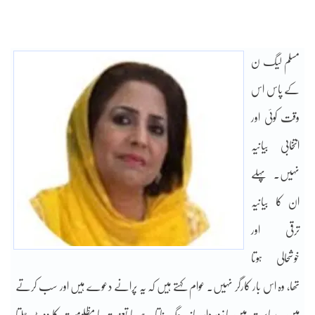
مسلم لیگ ن
کے پاس اس
وقت کوئی اور
انتخابی بیانیہ
نہیں۔ پہلے
ان کا بیانیہ
ترقی اور
خوشحالی ہوتا
تھا، وہ اس بار کارگر نہیں۔ عوام کہتے ہیں کہ یہ پرانے دعوے ہیں اور سب کرتے
ہیں۔ سیاست میں یا زور دار بیانیہ جگہ بناتا ہے یا تعزیت یا مظلومیت کا ووٹ چلتا