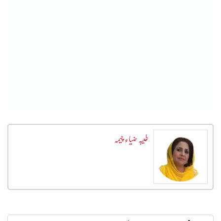
طیبہ ضیاء چیمہ