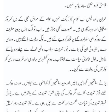
خواہش تو ہو سکتی ہے بیانیہ نہیں۔
عمران باجوہ فیض اب عوام کا ٹارگٹ نہیں، عوام کے مسائل بجلی کے بل کمر توڑ
مہنگائی اور بیروزگاری ہیں۔ جمہوریت گئی بھاڑ میں۔ اب تو لوگ جنرل پرویز مشرف
کے دور کو بھی سنہرا دور کہنے پر مجبور کر دئیے گئے ہیں۔ لوگ ریلیف مانگتے ہیں۔ وردی
دے یا شیروانی ان کی بلا سے۔ نواز شریف صاحب وطن لوٹنے سے پہلے دو بیانئے
بنایئں۔ اوّل خاندانی سیاست سے اجتناب۔ دوم کشمیری برادری اور قرابت داری کو
نوازشوں کی روایت سے گریز۔۔
پرانے ساتھیوں کو واپس لائیں اور مزید ساتھیوں کو ناراضی سے بچایئں۔ ووٹ بینک
بھلے نواز شریف کا ہے مگر بینک کی چابی شہباز شریف کے ہاتھ میں ہے۔ پارٹی
شہباز شریف کی ذہانت حکمت اور محنت سے چل رہی ہے۔ نواز شریف دور اندیش