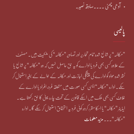
آدھی چھٹی ۔۔۔۔صادقہ نصیر۔
پالیسی
”مکالمہ“ پر شائع شدہ تمام تحاریر اور تصاویر ”مکالمہ“ کی ملکیت ہیں۔ مصنف
کے علاوہ کسی بھی فرد یا ادارے کو یہ حق حاصل نہیں کہ وہ ”مکالمہ“ پر شائع یا
نشر شدہ مواد کو ادارے کی پیشگی اجازت اور مکالمہ کے حوالے کے بغیر استعمال کر
سکے۔ ادارہ ”مکالمہ“ ایسی کسی صورت میں متعلقہ فرد، افراد یا ادارے کے
خلاف کسی بھی ملک میں اسکے قانون کے تحت چارہ جوئی کا حق رکھتا ہے۔
ایڈیٹر ”مکالمہ“ یا اسکا مقرر کردہ کوئی فرد یہ استحقاق استعمال کر سکے گا۔ ادارہ
”مکالمہ“۔۔۔
مزید معلومات