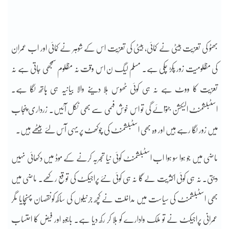
بھٹو کی تعزیت بیٹی نے کمائی، بیٹی کی تعزیت اس کے شوہر نے کمائی اور اب عمران
کی مظلومیت زور پکڑ چکی ہے۔ مسلم لیگ ن اس وقت نہ مظلوم سمجھی جاتی ہے نہ
تعزیت کا ووٹ ہے نہ ہی کوئی ٹھوس ہلا دینے والا بیانیہ ہی ہاتھ لگا ہے۔
اسٹبلشمنٹ الیکشن جتوائے گی تو اس خوش فہمی سے بھی نکل آئیں۔ زرداری پنجاب
میں زور لگا رہے ہیں اور وہ بھی اسٹبلشمنٹ کی چوکھٹ پر یہی آس لئے بیٹھے ہیں۔
ماضی میں جو ہوا سو ہوا اب اسٹبلشمنٹ کوئی نیا تجربہ کرنے کے موڈ میں دکھائی نہیں
دیتی۔ نہ ہی کوئی اکثریت لے گا نہ ہی کوئی نئے پراجیکٹ کی توقع رکھے۔ ماضی میں
بھی اسٹبلشمنٹ کی سیاست میں مداخلت نے کچھ جرنیلوں کی ساکھ کونقصان پہنچایا مگر
عمرانی پراجیکٹ نے تو ملک وادارے کو ہلا کر رکھ دیا ہے۔ باجوہ اور فیض کا احتساب