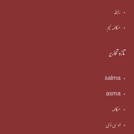
رابطہ
مکالمہ ٹیم
تازہ تحاریر
salma
asma
مکالمہ
او سی ڈی