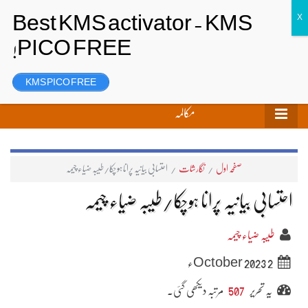
تحریر بھیجیں
لاگ ان
رجسٹر
KMS PICO FREE
مکالمہ
صفحہ اول
/
نگارشات
/
احتسابی بیانیہ پرانا ہوچکا/طیبہ ضیاء چیمہ
احتسابی بیانیہ پرانا ہوچکا/طیبہ ضیاء چیمہ
طیبہ ضیاء چیمہ
2 October 2023ء
یہ تحریر
507
مرتبہ دیکھی گئی۔