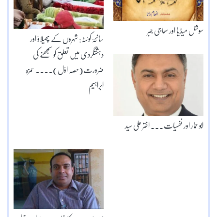
سوشل میڈیا اور سماجی جبر
سانحۂ کوئٹہ: شہروں کے پھیلاؤ اور
دہشتگردی میں تعلق کو سمجھنے کی
ضرورت(حصّہ اوّل)۔۔۔۔ حمزہ
ابراہیم
ابو حمار اور نفسیات۔۔۔ اختر علی سید