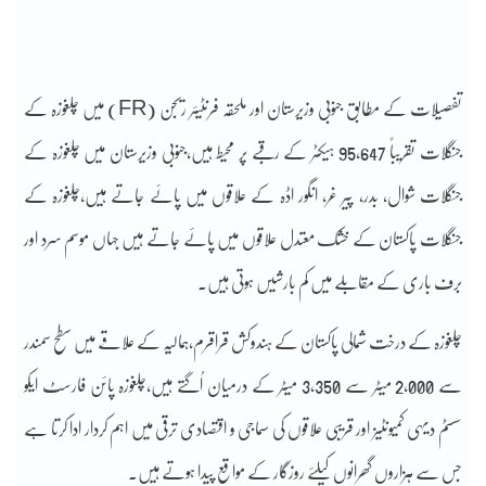
تفصیلات کے مطابق جنوبی وزیرستان اور ملحقہ فرنٹیئر ریجن (FR) میں چلغوزہ کے
جنگلات تقریباً 95,647 ہیکٹر کے رقبے پر محیط ہیں،جنوبی وزیرستان میں چلغوزہ کے
جنگلات شوال، بدر، پیر غر، انگور اڈہ کے علاقوں میں پائے جاتے ہیں،چلغوزہ کے
جنگلات پاکستان کے خشک معتدل علاقوں میں پائے جاتے ہیں جہاں موسم سرد اور
برف باری کے مقابلے میں کم بارشیں ہوتی ہیں۔
چلغوزہ کے درخت شمالی پاکستان کے ہندوکش قراقرم،ہمالیہ کے علاقے میں سطح سمندر
سے 2,000 میٹر سے 3,350 میٹر کے درمیان اُگتے ہیں،چلغوزہ پائن فارسٹ ایکو
سسٹم دیہی کمیونٹیز اور قریبی علاقوں کی سماجی و اقتصادی ترقی میں اہم کردار ادا کرتا ہے
جس سے ہزاروں گھرانوں کیلۓ روزگار کے مواقع پیدا ہوتے ہیں۔