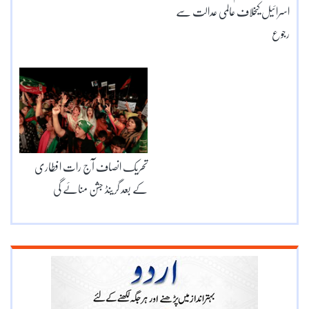
اسرائیل کیخلاف عالمی عدالت سے
رجوع
تحریک انصاف آج رات افطاری
کے بعد گرینڈ جشن منائے گی