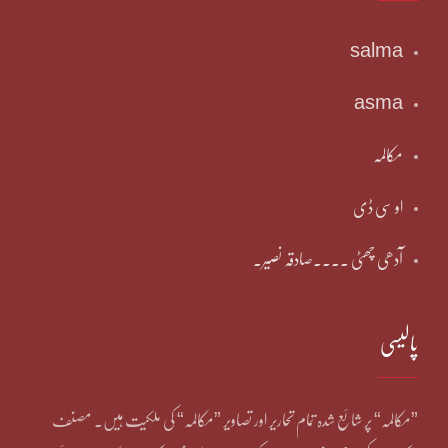
salma
asma
مکالمہ
او سی ڈی
آدھی چھٹی ۔۔۔۔صادقہ نصیر۔
پالیسی
”مکالمہ“ پر شائع شدہ تمام تحاریر اور تصاویر ”مکالمہ“ کی ملکیت ہیں۔ مصنف