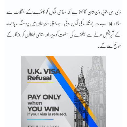
ڈی سی جنوبی وزیرستان کا کہنا ہے کہ مقامی لوگوں کو چلغوزے کے جنگلات سے
سالانہ 14 ارب روپے تک کی آمدن ہوتی ہے،جنوبی وزیرستان میں پروسسنگ پلانٹ
کے آپریشنل ہونے سے چلغوزے کی صنعت کو مزید اور مقامی نوجوانوں کو روزگار کے
مواقع ملے گے۔