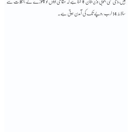
ہیں،ڈی سی جنوبی وزیرستان کا کہنا ہے کہ مقامی لوگوں کو چلغوزے کے جنگلات سے
سالانہ 14 ارب روپے تک کی آمدن ہوتی ہے۔