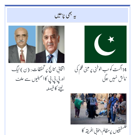
یہ بھی پڑھیں
14 اگست کو حب الوطنی پر مبنی فلم کی
انتخابی نتائج پر تحفظات: (ن) لیگ
نمائش نہیں ہوگی
اور پی پی پی کا اسمبلیوں سے حلف
لینے کا فیصلہ
فلسطینیوں پرمظالم،جنوبی افریقہ کا