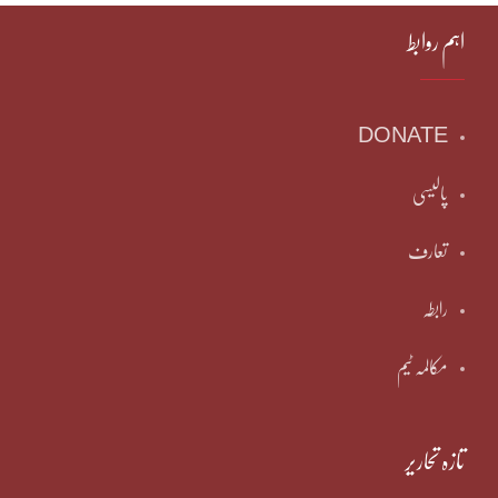
اہم روابط
DONATE
پالیسی
تعارف
رابطہ
مکالمہ ٹیم
تازہ تحاریر