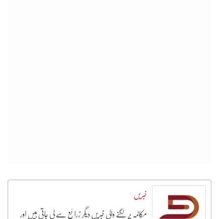
خبریں
مکالمہ پر لگنے والی خبریں دیگر زرائع سے لی جاتی ہیں اور