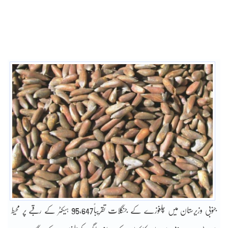
جنوبی وزیرستان میں چلغوزے کے جنگلات تقریباً95,647 ہیکٹر کے رقبے پر محیط