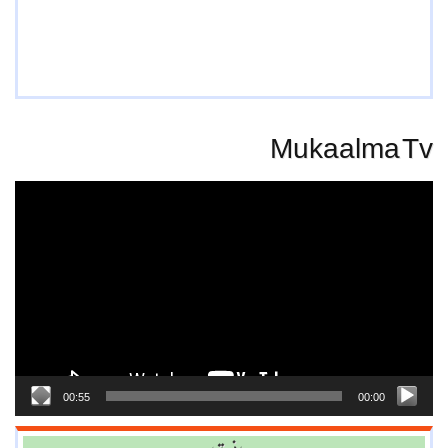
Mukaalma Tv
Video
Player
00:55
00:00