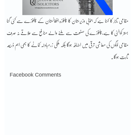
مقامی تاجر کا کہنا ہے کہ جنوبی وزیرستان کا چلغوزہ افغانستان کے چلغوزے سے کئی گنا
بہتر کوالٹی کا ہے،چلغوزے کی صنعت سے ملنے والے منافع سے علاقے نہ صرف
مقامی لوگوں کی معاشی ترقی میں اضافہ ہوگا بلکہ ملکی زرمبادلہ کمانے کا بھی اہم ذریعہ
ثابت ہوگا۔
Facebook Comments