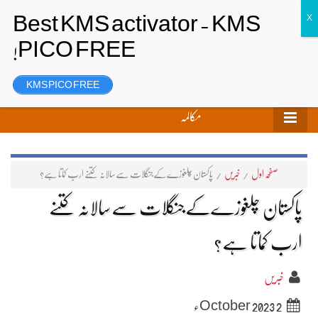
تحریر بھیجیں
لاگ ان
رجسٹر
KMS PICO FREE
مکالمہ
صفحہ اول
/
خبریں
/
پاکستان چلغوزےکےجنگلات سےسالانہ کتنے ارب کماتا ہے؟
پاکستان چلغوزےکےجنگلات سےسالانہ کتنے
ارب کماتا ہے؟
خبریں
2 October 2023ء