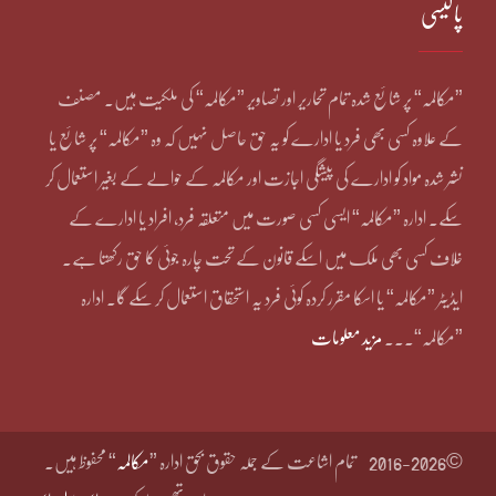
پالیسی
”مکالمہ“ پر شائع شدہ تمام تحاریر اور تصاویر ”مکالمہ“ کی ملکیت ہیں۔ مصنف
کے علاوہ کسی بھی فرد یا ادارے کو یہ حق حاصل نہیں کہ وہ ”مکالمہ“ پر شائع یا
نشر شدہ مواد کو ادارے کی پیشگی اجازت اور مکالمہ کے حوالے کے بغیر استعمال کر
سکے۔ ادارہ ”مکالمہ“ ایسی کسی صورت میں متعلقہ فرد، افراد یا ادارے کے
خلاف کسی بھی ملک میں اسکے قانون کے تحت چارہ جوئی کا حق رکھتا ہے۔
ایڈیٹر ”مکالمہ“ یا اسکا مقرر کردہ کوئی فرد یہ استحقاق استعمال کر سکے گا۔ ادارہ
”مکالمہ“۔۔۔
مزید معلومات
©2016-2026
تمام اشاعت کے جملہ حقوق بحق ادارہ ”
مکالمہ
“ محفوظ ہیں۔