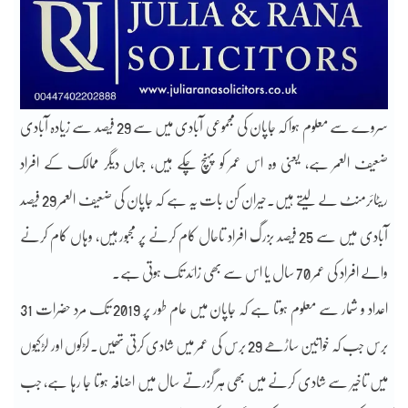
سروے سے معلوم ہوا کہ جاپان کی مجموعی آبادی میں سے 29 فیصد سے زیادہ آبادی
ضعیف العمر ہے، یعنی وہ اس عمر کو پہنچ چکے ہیں، جہاں دیگر ممالک کے افراد
ریٹائرمنٹ لے لیتے ہیں۔حیران کن بات یہ ہے کہ جاپان کی ضعیف العمر 29 فیصد
آبادی میں سے 25 فیصد بزرگ افراد تاحال کام کرنے پر مجبور ہیں، وہاں کام کرنے
والے افراد کی عمر 70 سال یا اس سے بھی زائد تک ہوتی ہے۔
اعداد و شمار سے معلوم ہوتا ہے کہ جاپان میں عام طور پر 2019 تک مرد حضرات 31
برس جب کہ خواتین ساڑھے 29 برس کی عمر میں شادی کرتی تھیں۔لڑکوں اور لڑکیوں
میں تاخیر سے شادی کرنے میں بھی ہر گزرتے سال میں اضافہ ہوتا جا رہا ہے، جب