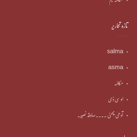
تازہ تحاریر
salma
asma
مکالمہ
او سی ڈی
آدھی چھٹی ۔۔۔۔صادقہ نصیر۔