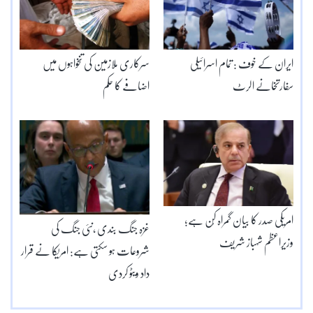
ایران کے خوف : تمام اسرائیلی
سرکاری ملازمین کی تنخواہوں میں
سفارتخانے الرٹ
اضافے کا حکم
امریکی صدر کا بیان گمراہ کُن ہے؛
غزہ جنگ بندی ,نئی جنگ کی
وزیراعظم شہباز شریف
شروعات ہو سکتی ہے: امریکا نے قرار
داد ویٹو کردی