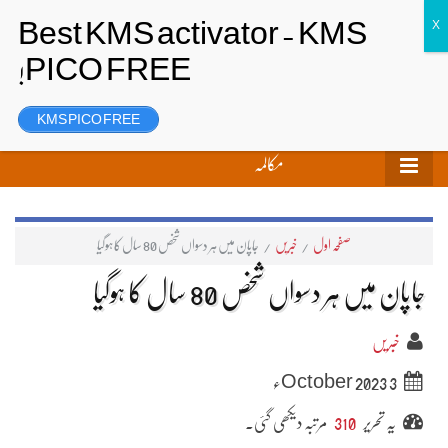
تحریر بھیجیں
لاگ ان
رجسٹر
KMS PICO FREE
مکالمہ
صفحہ اول
/
خبریں
/
جاپان میں ہر دسواں شخص 80 سال کا ہوگیا
جاپان میں ہر دسواں شخص 80 سال کا ہوگیا
خبریں
3 October 2023ء
یہ تحریر
310
مرتبہ دیکھی گئی۔