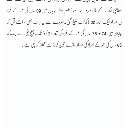
مطابق ملک کے تازہ سروے سے معلوم ہوا کہ جاپان میں 80 سال کی عمر کے افراد
کی تعداد ایک کروڑ 30 لاکھ تک پہنچ گئی۔سروے سے یہ بات بھی سامنے آئی کہ
جاپان میں 74 اور 75 سال کی عمر کے افراد کی تعداد 2 کروڑ تک پہنچ چکی ہے جب کہ
65 سال کی عمر کے افراد کی تعداد ساڑھے تین کروڑ سے تجاوز کر چکی ہے۔