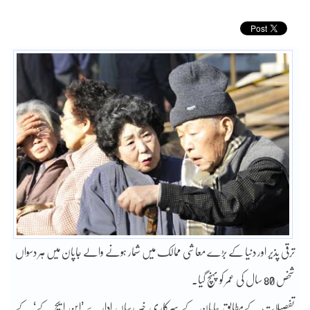
ترقی پذیر اور دنیا کے بڑے معاشی ممالک میں شمار ہونے والے جاپان میں ہر دسواں
شخص 80 سال کی عمر کو پہنچ گیا۔
تفصیلات کےمطابق جاپان کے سرکاری خبر رساں ادارے ’این ایچ کے‘ کے