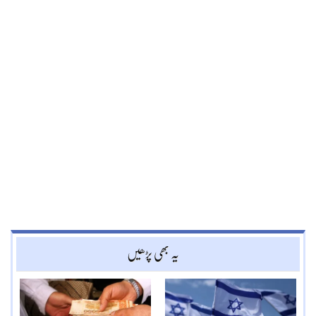
یہ بھی پڑھیں