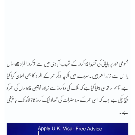
مجموعی طور پر جاپانی کی تقریبا 13 کروڑ کے قریب آبادی میں سے 7 کروڑ افراد 65 سال
یا اس سے زائد العمر ہیں۔سروے میں اگرچہ دیگر عمر کے افراد کا بھی اعلان کیا گیا
ہے، تاہم ساتھ ہی بتایا گیا ہے کہ ملک کی دو کروڑ سے زیادہ خواتین 65 سال کی عمر کو
پہنچ چکی ہے جب کہ اسی عمر کے مرد حضرات کی تعداد ایک کروڑ 70 لاکھ تک جا پہنچی
ہے۔