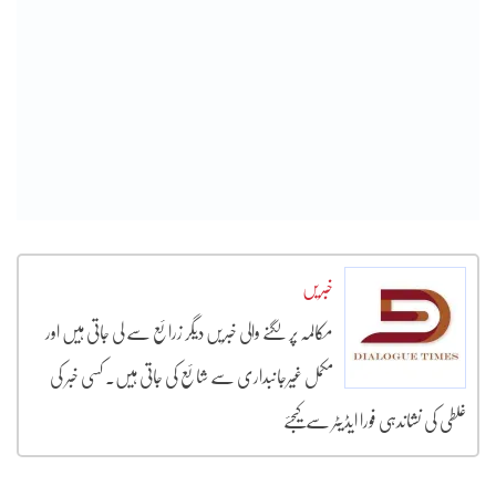
خبریں
مکالمہ پر لگنے والی خبریں دیگر زرائع سے لی جاتی ہیں اور
مکمل غیرجانبداری سے شائع کی جاتی ہیں۔ کسی خبر کی
غلطی کی نشاندہی فورا ایڈیٹر سے کیجئے