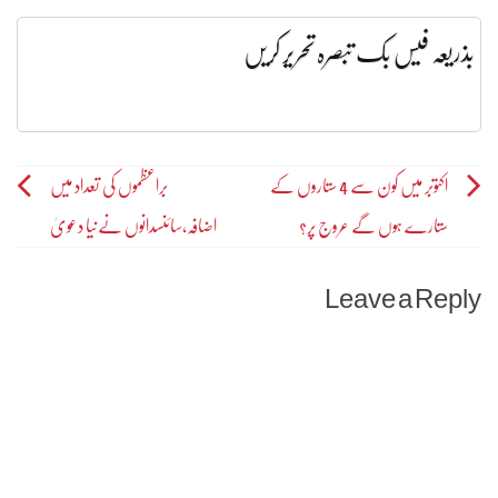
بذریعہ فیس بک تبصرہ تحریر کریں
Post
اکتوبر میں کون سے 4 ستاروں کے
براعظموں کی تعداد میں
ستارے ہوں گے عروج پر؟
اضافہ،سائنسدانوں نےنیا دعویٰ
navigation
Leave a Reply