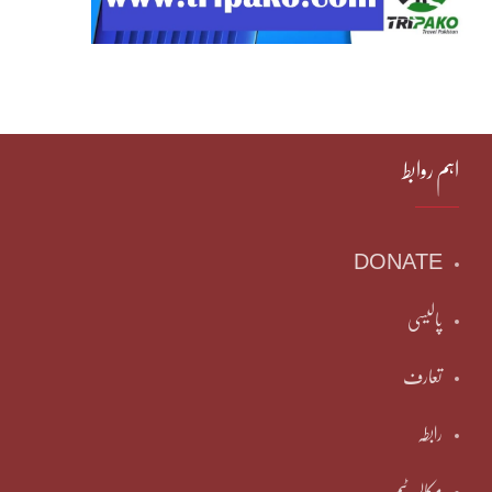
اہم روابط
DONATE
پالیسی
تعارف
رابطہ
مکالمہ ٹیم