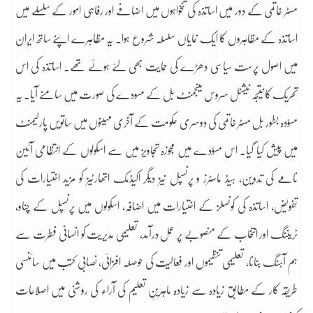
مسٹر خاتمی کے دور میں اساتذہ کی تنخواہوں میں اضافے اور رفاہی امور کے سلسلے میں
اساتذہ کے مظاہروں کا ایک نمایاں سلسلہ شروع ہوا۔ یہ مظاہرے اپنے ساتھ ایران
میں اصول پرست سیاسی دھڑے کی حمایت بھی لئے ہوئے تھے۔ اساتذہ کی اس
تحریک کا نتیجہ نیشنل سروس مینجمنٹ بل کے مسودے کی صورت میں سامنے آیا۔ یہ
مسوّدہ بطورِ بل مسٹر خاتمی کی دوسری حکومت کے آخری مہینوں میں ساتویں پارلیمنٹ
میں پیش کیا گیا۔ اس مسوّدے میں مجوزہ تجاویز میں سے اسکولوں کے انتظامی آئین
نامے کی تدوین، ہیڈ ماسٹرز و پرنسپل نیز دیگر اکیڈمک اتھارٹیز کو مزید اختیارات کی
تفویض، اساتذہ کی کونسلز کے اختیارات میں اضافہ، اسکولوں میں پرنسپل کے چناو،
ٹریننگ اور انتخاب کے منصوبے پر عمل درآمد، تعلیمی مدیریت کو انسانی فطرت سے
ہم آہنگ بنانا، تعلیمی تنظیموں اور فعالیت کی حوصلہ افزائی، نصابی کتب میں سائنسی
طریقہ کار کے مطابق زیادہ سے زیادہ ماہرینِ تعلیم کی آراء کی روشنی میں اصلاحات