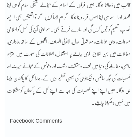
قالب میں ڈھالنا ہوگا۔ ہمیں فرقوں کے اسلام کے بجائے حقیقی اسلام کو ہی اپنا
فلسفہ اور اسے ہی اپنا اصول قرار دینا ہوگا۔ اگر ہم ایسا کریں گے تو اقلیتیں بھی ایسے
نصابِ تعلیم کو قبول کریں گی اور سارے فرقے بھی۔ ہم اپنی آج کی نسل کو اسلامی
مساوات، دینی مواخات، معاشرتی عدل، قانونی انصاف، اقلیتوں کے ساتھ رواداری،
معاملات میں حُسنِ اخلاق، قومی بیانئے پر استقلال، اختلافات کی صورت میں احترامِ
باہمی، مقابلے کی دنیا میں محنت و مشقت، رشوت اور دھونس کے بجائے میرٹ اور
تعصبات کی جگہ سائنس و ٹیکنالوجی کی جیسی تعلیم دیں گے، ہمارا کل کا پاکستان ویسا
ہی ہوگا۔ ہمیں اپنے اپنے تعصبات کی وجہ سے اپنے کل کے پاکستان کو مشکلات
میں نہیں دھکیلنا چاہیئے۔
Facebook Comments