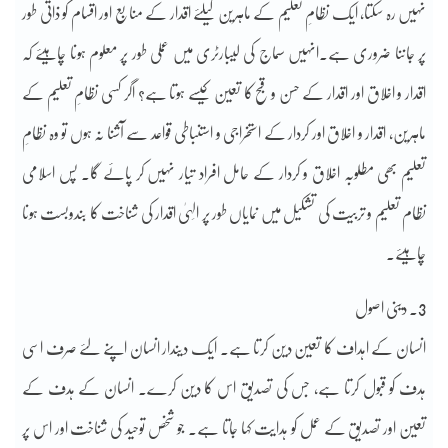
نہیں رہ سکتا، ایک نظامِ تعلیم کے ماہرین کیلئے اقدار کے منابع اور اقسام کو ذاتی طور
پر جاننا ضروری ہے۔انہیں سماج کی لیبارٹری میں عملی طور پر معلوم ہونا چاہیئے کہ
اقدار و اخلاق اور اقدار کے حسن و قبح کا تعین کیسے ہوتا ہے؟ اگر کسی نظامِ تعلیم کے
ماہرین، اقدار و اخلاق اور کردار کے استخراجی و استنباطی قواعد سے آشنا نہ ہوں تو وہ نظامِ
تعلیم بھی مطلوبہ اخلاق و کردار کے حامل افراد تیار نہیں کر پائے گا۔ پس اسلامی
نظام تعلیم و تربیت کی تشکیل میں نمایاں طور پر الِہیٰ اقدار کی شناخت کا بندوبست ہونا
چاہیئے۔
3۔ دینی اصول
انسان کے اہداف کا تعین دین کرتا ہے۔ ایک دیندار انسان اپنے لئے صرف اسی
ہدف کو قبول کرتا ہے، جس کی تصدیق اس کا دین کرے۔ انسان کے ہدف کے
تعین اور تصدیق کے عمل کو ہدایت کہا جاتا ہے۔ جو شخص توحید کی شناخت اور اس پر