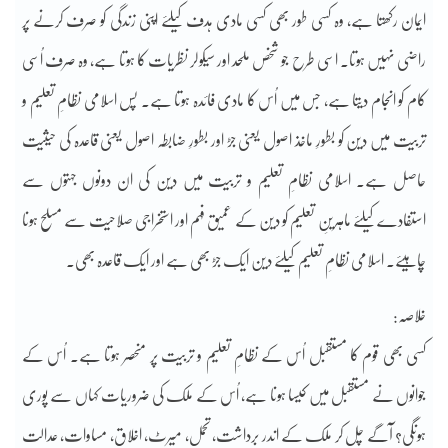
ایمان رکھتا ہے، وہ کسی طور بھی کسی مادی ہدف کیلئے اپنی زندگی کو صرف کرنے پر
راضی نہیں ہوتا۔ اسی طرح جو شخص ملحد اور سیکولر نظریات کا ہوتا ہے، وہ صرف اُسی
کام کو انجام دیتا ہے، جس میں اُس کا مادی فائدہ ہوتا ہے۔ پس اسلامی نظامِ تعلیم و
تربیت میں دین کو بطورِ ماخذ اصول یعنی جڑ اور بطورِ ضابطہ اصول یعنی قاعدہ کی حیثیت
حاصل ہے۔ اسلامی نظامِ تعلیم و تربیت میں دین کی ان دونوں جہتوں سے
استفادے کیلئے ماہرینِ تعلیم کو دین کے عمیق فہم اور استخراجی صلاحیت سے مسلح ہونا
چاہیئے۔ اسلامی نظامِ تعلیم کیلئے دین ایک جڑ بھی ہے اور ایک قاعدہ بھی۔
خلاصہ:
کسی بھی قوم کا مستقبل اُس کے نظامِ تعلیم و تربیت پر منحصر ہوتا ہے۔ اُس کے
جوانوں نے مستقبل میں کیسا ہونا ہے، اُس کے ملک کی ضروریات کہاں سے پوری
ہونگی؟ آگے چل کر ملک کے اندر برداشت، تحمل، میرٹ، اخلاق، مساوات، عدالت