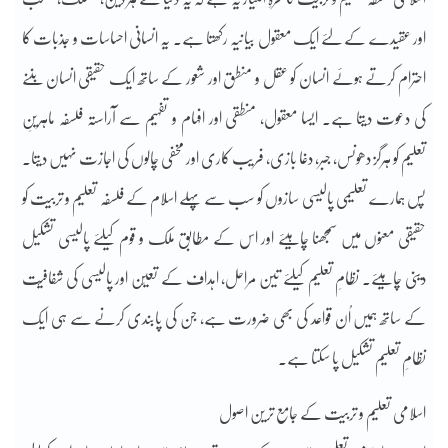
اور عقیدے کے لئے ایک معقول بیانیہ رکھتا ہے۔ یہ انسانی احساسات و جذبات کا
احترام کرتے ہوئے انسان کو عقل و منطق اور شعور کے ساتھ ایک حقیقی انسان بننے
کی دعوت دیتا ہے۔ ایسا معقول، منطقی اور افہام و تفہیم سے آراستہ فلسفہ ماہرینِ
تعلیم کو ہرگز دھونس، جبر، دغا بازی، فریب کاری اور مخفی چالوں کی اجازت نہیں دیتا۔
پس ہمارے تعلیمی پالیسی سازوں کو سب سے پہلے اسلام کے فلسفہ تعلیم و تربیت کو
حقیقی معنوں میں سمجھنا چاہیئے اور اس کے مطابق ملک و قوم کیلئے پالیسی تشکیل
دینی چاہیئے۔ نظامِ تعلیم کیلئے تین مراحل، اہداف کے تعیّن اور پالیسی کی شفافیّت
کے ساتھ ہمیں اُن قواعد کی بھی ضرورت ہے، جن کی پابندی کرنے سے ہی ایک
نظامِ تعلیم تشکیل پا سکتا ہے۔
اسلامی تعلیم و تربیت کے جامع ترین اصول