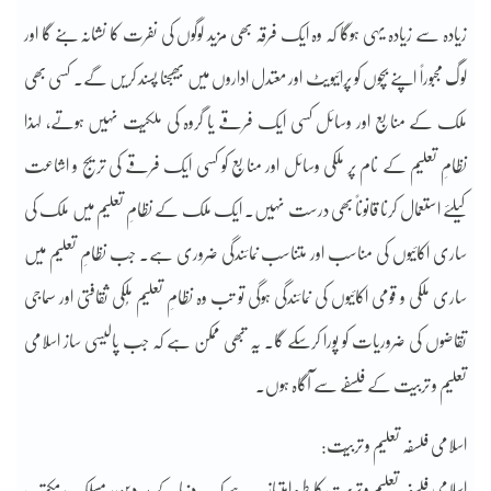
زیادہ سے زیادہ یہی ہوگا کہ وہ ایک فرقہ بھی مزید لوگوں کی نفرت کا نشانہ بنے گا اور
لوگ مجبوراً اپنے بچوں کو پرائیویٹ اور معتدل اداروں میں بھیجنا پسند کریں گے۔ کسی بھی
ملک کے منابع اور وسائل کسی ایک فرقے یا گروہ کی ملکیّت نہیں ہوتے، لہذا
نظامِ تعلیم کے نام پر ملکی وسائل اور منابع کو کسی ایک فرقے کی تریج و اشاعت
کیلئے استعمال کرنا قانوناً بھی درست نہیں۔ ایک ملک کے نظامِ تعلیم میں ملک کی
ساری اکائیوں کی مناسب اور متناسب نمائندگی ضروری ہے۔ جب نظامِ تعلیم میں
ساری ملکی و قومی اکائیوں کی نمائندگی ہوگی تو تب وہ نظامِ تعلیم مُلکی ثقافتی اور سماجی
تقاضوں کی ضروریات کو پورا کرسکے گا۔ یہ تبھی ممکن ہے کہ جب پالیسی ساز اسلامی
تعلیم و تربیت کے فلسفے سے آگاہ ہوں۔
اسلامی فلسفہ تعلیم و تربیّت:
اسلامی فلسفہ تعلیم و تربیت کا طرہِ امتیاز یہ ہے کہ یہ دنیا کے ہر دین، مسلک، مکتب