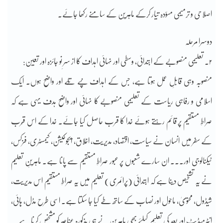
اصلاحی و ترمیمی مسوّدہ تیار کرکے ماہرین کے سامنے رکھا جائے۔
دوسرا مرحلہ
۲۔ تعلیمی منصوبے کے ابتدائی، وسطی اور نہائی اہداف کا از سرِ نو جائزہ اور تعین:
منصوبہ وہی قابلِ عمل ہوتا ہے، جس کے اہداف نپے تُلے اور واضح ہوں۔ ایک
اسلامی و رفاہی ریاست کے تعلیمی منصوبے کا نہائی اور واضح ہدف یہی ہے کہ
صراطِ مستقیم پر قائم رہتے ہوئے خدا کا قرب حاصل کیا جائے۔ خدا کے اس قُرب
کے سفر میں انسان نے سیاست، اقتصاد، مدیریت، اخلاق، ایجوکیشن، کیمسٹری، فزکس،
ٹیکنالوجی اور۔۔۔ ان سارے شعبوں پر عبور صراطِ مستقیم سے پانا ہے۔ ماہرینِ تعلیم
نے یہ تشخیص دینا ہے کہ ابتدائی (پرائمری) تعلیم میں یہ صراطِ مستقیم اس مدیریت،
شیڈول، محتویٰ، ماحول اور نصاب کے ساتھ طے کیا جا سکتا ہے۔ اسی طرح مڈل، ہائی،
انٹرمیڈیٹ اور بعد کی تعلیم کیلئے بھی ماہرین نے ہی مذکورہ عناصر کو مشخص کرنا ہے۔