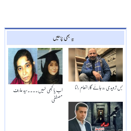
یہ بھی پڑھیں
بس ترویدی رہ جائے گا: انعام رانا
اب یا کبھی نہیں۔۔۔۔سید عارف
مصطفٰی