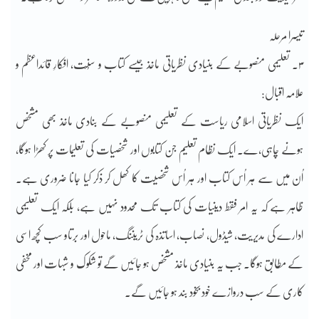
تیسرا مرحلہ
۳۔ تعلیمی منصوبے کے بنیادی نظریاتی ماخذ جیسے کتاب و سُنّت، افکارِ قائداعظم و
علامہ اقبال:
ایک نظریاتی اسلامی ریاست کے تعلیمی منصوبے کے بنادی ماخذ بھی مشخص
ہونے چاہی,ے۔ ایک نظام تعلیم جن کتابوں اور شخصیات کی تعلیمات پر کھڑا ہوگا،
اُن میں سے ہر اُس کتاب اور ہر اُس شخصیت کا کھل کر ذکر کیا جانا ضروری ہے۔
ظاہر ہے کہ یہ امر فقط دینیات کی کتاب تک محدود نہیں ہے، بلکہ ایک تعلیمی
ادارے کی مدیریت، شیڈول، نصاب، اساتذہ کی ٹریننگ، ماحول اور برتاو سب کچھ اسی
کے مطابق ہوگا۔ جب یہ بنیادی ماخذ مشخص ہو جائیں گے تو شکوک و شبہات اور مخفی
کاری کے سب دروازے خود بخود بند ہو جائیں گے۔