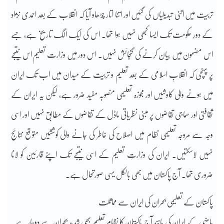
تربیت میں اتنی تبدیلیاں کی گئیں اور اتنا اتار چڑھاو آیا کہ انقلاب کے بعد احمدی نژاد
کے دورِ حکومت تک ایسا کبھی نہیں ہوا تھا۔ اس کی ایک الگ تاریخ ہے، جسے
اس مضمون میں بیان کرنے کی گنجائش نہیں۔ اس دور میں وزارت تعلیم اس نتیجے
پر پہنچی کہ انقلابِ اسلامی کے بعد تعلیم و تربیت کے میدان میں اب تک ایران
میں ہونے والی کاوشیں اور مجوزہ تعلیمی منصوبہ مفید ضرور ہے، لیکن یہ ایران کے
ثقافتی اور سماجی تقاضوں پر مبنی نظریاتی ماڈل کے تقاضوں کے مطابق نہیں اور اسی
وجہ سے مروجہ تعلیمی نظام میں اصلاح کی خاطر کی جانے والی کوششیں متوقع نتائج
نہیں لاسکتیں۔ ایران کی وزارتِ تعلیم کے اسی نتیجے تک اپنے قارئین کو لانا
ضروری تھا۔ آج پاکستان میں بھی بالکل یہی صورتحال ہے۔
پاکستان کے تعلیمی بحران کی ایران سے مماثلت
ماضی کے ایران کی مانند آج پاکستان کا نظامِ تعلیم بھی شدید بحران سے دوچار ہے۔