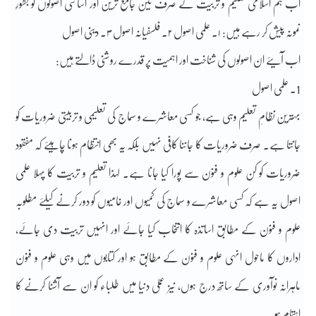
اب ہم اسلامی تعلیم و تربیت کے صرف تین جامع ترین اور اساسی اصولوں کو بطورِ
نمونہ پیش کر رہے ہیں: ۱۔ علمی اصول ۲۔ فلسفیانہ اصول ۳۔ دینی اصول
اب آیئے ان اصولوں کی شناخت اور اہمیت پر قدرے روشنی ڈالتے ہیں:
1۔ علمی اصول
بہترین نظامِ تعلیم وہی ہے، جو کسی معاشرے و سماج کی تعلیمی و تربیتی ضروریات کو
جانتا ہے۔ صرف ضروریات کا جاننا کافی نہیں بلکہ یہ بھی انتظام ہونا چاہیئے کہ مفقود
ضروریات کو کن علوم و فنون سے پورا کیا جانا ہے۔ لہذا تعلیم و تربیت کا پہلا علمی
اصول یہ ہے کہ کسی معاشرے و سماج کی کمیوں اور خامیوں کو دور کرنے کیلئے مطلوبہ
علوم و فنون کے مطابق اساتذہ کا انتخاب کیا جائے اور انہیں تربیت دی جائے،
اداروں کا ماحول انہی علوم و فنون کے مطابق ہو اور کتابوں میں وہی علوم و فنون
ماہرانہ نوآوری کے ساتھ درج ہوں، نیز عملی دنیا میں طلباء کو ان سے آشنا کرنے کا
اہتمام ہو۔