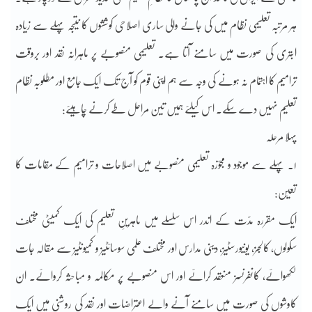
ہر مرتبہ تعلیمی نظام میں کی جانے والی ساری اصلاحی کوششوں کا نتیجہ پہلے سے زیادہ
ابتری کی صورت میں سامنے آتا ہے۔ تعلیمی منصوبے پر ماہرانہ نقد اور بروقت
ترامیم کا اہتمام نہ ہونے کی وجہ سے ہم اپنی قوم کو آج تک ایک جامع اور مطلوبہ نظام
تعلیم نہیں دے سکے۔ اس کیلئے ہمیں تین مراحل طے کرنے چاہیئے:
پہلا مرحلہ
۱۔ پہلے سے موجود و مجوّزہ تعلیمی منصوبے میں اصلاحات و ترامیم کے مقامات کا
تعیّن:
ایک مقررہ مدّت کے اندر اس سلسلے میں ماہرینِ تعلیم کی ایک کمیٹی مختلف
سکولوں، کالجز، یونیورسٹیز، دینی مدارس اور مختلف علمی سوسائٹیز و کمیونٹیز سے مقالہ جات
لکھوائے، کانفرنسز منعقد کرائے اور اس منصوبے پر مکالمہ و مباحثہ کروائے۔ ان
کاوشوں کی صورت میں سامنے آنے والے اعتراضات اور نقد کی روشنی میں ایک