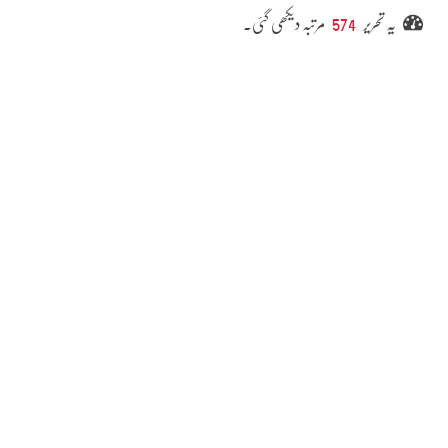
یہ تحریر
574
مرتبہ دیکھی گئی۔