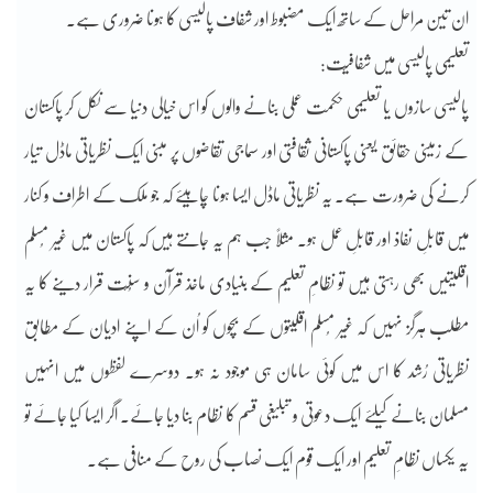
ان تین مراحل کے ساتھ ایک مضبوط اور شفاف پالیسی کا ہونا ضروری ہے۔
تعلیمی پالیسی میں شفافیّت:
پالیسی سازوں یا تعلیمی حکمت عملی بنانے والوں کو اس خیالی دنیا سے نکل کر پاکستان
کے زمینی حقائق یعنی پاکستانی ثقافتی اور سماجی تقاضوں پر مبنی ایک نظریاتی ماڈل تیار
کرنے کی ضرورت ہے۔ یہ نظریاتی ماڈل ایسا ہونا چاہیئے کہ جو ملک کے اطراف و کنار
میں قابلِ نفاذ اور قابلِ عمل ہو۔ مثلاً جب ہم یہ جانتے ہیں کہ پاکستان میں غیر مُسلم
اقلیتیں بھی رہتی ہیں تو نظامِ تعلیم کے بنیادی ماخذ قرآن و سُنّت قرار دینے کا یہ
مطلب ہرگز نہیں کہ غیر مُسلم اقلیتوں کے بچوں کو اُن کے اپنے ادیان کے مطابق
نظریاتی رُشد کا اس میں کوئی سامان ہی موجود نہ ہو۔ دوسرے لفظوں میں انہیں
مسلمان بنانے کیلئے ایک دعوتی و تبلیغی قسم کا نظام بنا دیا جائے۔ اگر ایسا کیا جائے تو
یہ یکساں نظامِ تعلیم اور ایک قوم ایک نصاب کی روح کے منافی ہے۔