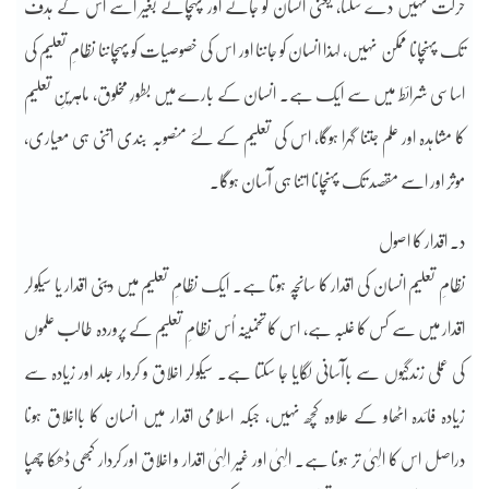
حرکت نہیں دے سکتا، یعنی انسان کو جانے اور پہچانے بغیر اُسے اس کے ہدف
تک پہنچانا ممکن نہیں، لہذا انسان کو جاننا اور اس کی خصوصیات کو پہچاننا نظامِ تعلیم کی
اساسی شرائط میں سے ایک ہے۔ انسان کے بارے میں بطورِ مخلوق، ماہرینِ تعلیم
کا مشاہدہ اور علم جتنا گہرا ہوگا، اس کی تعلیم کے لئے منصوبہ بندی اتنی ہی معیاری،
موثر اور اسے مقصد تک پہنچانا اتنا ہی آسان ہوگا۔
د۔ اقدار کا اصول
نظامِ تعلیم انسان کی اقدار کا سانچہ ہوتا ہے۔ ایک نظامِ تعلیم میں دینی اقدار یا سیکولر
اقدار میں سے کس کا غلبہ ہے، اس کا تخمینہ اُس نظامِ تعلیم کے پروردہ طالب علموں
کی عملی زندگیوں سے باآسانی لگایا جا سکتا ہے۔ سیکولر اخلاق و کردار جلد اور زیادہ سے
زیادہ فائدہ اٹھاو کے علاوہ کچھ نہیں، جبکہ اسلامی اقدار میں انسان کا بااخلاق ہونا
دراصل اس کا الِہیٰ تر ہونا ہے۔ الِہیٰ اور غیر الِہیٰ اقدار و اخلاق اور کردار کبھی ڈھکا چھپا