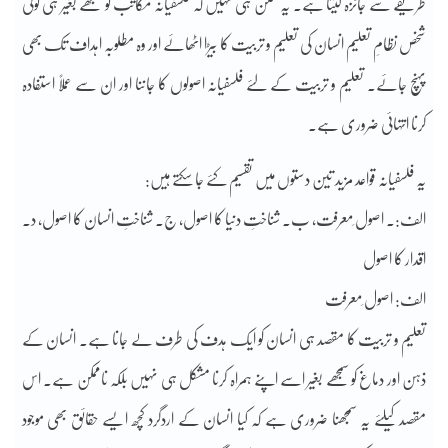
طریقے سے جائزہ لیتا ہے۔ یہ ممکن ہی نہیں کہ فلسفیانہ مکاتب کو سمجھے بغیر ہی کوئی
شخص نظامِ تعلیم انسان کی تعلیم و تربیت کا بیڑا اٹھائے اور وہ مطلوبہ اہداف تک بھی
پہنچ جائے۔ تعلیم و تربیت کے لئے فلسفیانہ اصولوں کا جاننا اور ان سے عملاً استفادہ
کرنا انتہائی ضروری ہے۔
یہ فلسفیانہ قواعد مزید تین دستوں میں تقسیم کئے جا سکتے ہیں:
الف:۔ اصول ِمعرفت، ب۔ شناختِ دنیا کا اصول، ج۔ شناختِ انسان کا اصول، د۔
اقدار کا اصول
الف: اصول ِمعرفت
تعلیم و تربیت کا مقصد ہی انسان کو ایک ہدف کی طرف لے جانا ہے۔ انسان کے
ذہن اور دماغ کو سمجھے بغیر اسے اپنے ہمراہ کرنا مشکل ہی نہیں بلکہ ناممکن ہے۔ اس
مقصد کیلئے یہ سمجھنا ضروری ہے کہ کیا انسان کے اردگرد کچھ ایسے حقائق بھی موجود