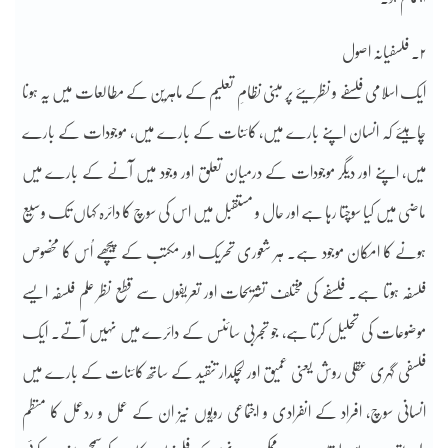
۲۔ فلسفیانہ اصول
ایک اسلامی فلسفے و نظریئے پر مبنی نظامِ تعلیم کے ماہرین کے مطالعات میں یہ ہونا
چاہیئے کہ انسان اپنے بارے میں، کائنات کے بارے میں، موجودات کے بارے
میں، اپنے اور دیگر موجودات کے درمیان تعلق اور وجود میں آنے کے بارے میں
ماضی میں کیا سوچتا رہا ہے اور حال و مستقبل میں اس کی سوچ کا دائرہ کہاں تک وسیع
ہونے کا امکان موجود ہے۔ ہر شعوری تحریک اور مکتب کے پیچھے اُس کا مخصوص
فلسفہ ہوتا ہے۔ فلسفے کی مختلف تشریحات اور تعریفوں سے قطع نظر علم فلسفہ ایسے
موضوعات کی تحلیل کرتا ہے، جو تجربی سائنس کے دائرے میں نہیں آتے۔ ایک
فلسفی گہری عقلی روش یعنی عمیق اور لچکدار تنقید کے ساتھ کائنات کے بارے میں
انسانی سوچ، افراد کے انفرادی و اجتماعی رویّوں نیز ان کے عمل و ردعمل کا منظم