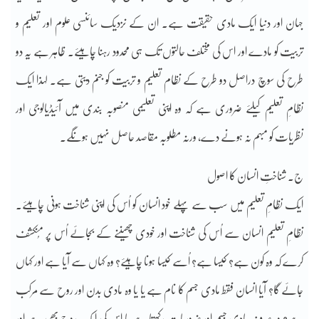
جہان اور دنیا ایک مادی حقیقت ہے۔ ان کے نزدیک سائنسی علوم اور تعلیم و
تربیت کو مادے اور اس کی مختلف حالتوں تک ہی محدود رہنا چاہیئے۔ ظاہر ہے یہ دو
طرح کی سوچ دراصل دو طرح کے نظام تعلیم و تربیت کو جنم دیتی ہے۔ لہذا ایک
نظامِ تعلیم کیلئے ضروری ہے کہ وہ اپنی تعلیمی منصوبہ بندی میں آئیڈیالوجی اور
نظریات کو مبہم نہ ہونے دے، ورنہ مطلوبہ مقاصد حاصل نہیں ہونگے۔
ج۔ شناختِ انسان کا اصول
ایک نظامِ تعلیم میں سب سے پہلے خود انسان کو اُس کی اپنی شناخت ہونی چاہیئے۔
نظامِ تعلیم انسان سے اُس کی شناخت اور خودی چھیننے کے بجائے اُس پر مُنکشف
کرے کہ وہ کون ہے؟ کیسا ہے؟ اُسے کیسا ہونا چاہیئے؟ وہ کہاں سے آیا ہے اور کہاں
جائے گا؟ آیا انسان فقط مادی جسم کا نام ہے یا یا وہ مادی بدن اور روح سے مرکب
ہے؟ وہ صرف مادی جسم اور ضروریات رکھتا ہے یا اس کی ایک روح بھی ہے اور