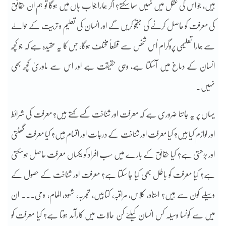
ہیں، جو اس کی عقل میں نہیں سما سکتے؟ اگر ہمارا جواب ہاں میں ہوگا تو ہم ان حقائق
کی معرفت کو حاصل کرنے کی جستجو کریں گے اور انسان کی تعلیم و تربیت کے حوالے
سے ہمارا تعلیمی پروگرام اُس شخص سے قطعاً مختلف ہوگا، جس کا یہ عقیدہ ہے کہ جو کچھ
انسان کے دماغ میں آسکتا ہے، وہی حقیقت ہے اور اس سے ماوریٰ کچھ بھی
نہیں۔
یہاں پر یہ جاننا ضروری ہے کہ معرفت اور شناخت کسے کہتے ہیں؟ معرفت کی شرائط
اور لوازم کیا ہیں؟ کیا معرفت اور شناخت کے درجات اور اقسام ہیں؟ کیا معرفت گھٹتی
اور بڑھتی ہے؟ کیا حقائق کے بارے میں سب افراد کو یکساں معرفت حاصل ہوسکتی
ہے؟ کیا معرفت کو باطل بھی کیا جا سکتا ہے؟ معرفت اور شناخت کے حصول کے
وسیلے کون سے ہیں؟ استاد، کلاس، مراقبہ، کتابیں، تجربہ، شہود، الھام، وحی۔۔۔ ان
میں سے کونسا وسیلہ کس انسان کیلئے کن حالات میں کارآمد ہوتا ہے؟ کیا معرفت کو