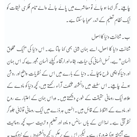
چاہیئے۔ اگر ایسا ہو جائے تو معاشرے میں پائے جانے والے تمام فکری طبقات کو
ایک نظامِ تعلیم کے اندر سمویا جا سکتا ہے۔
ب۔ شناختِ دنیا کا اصول
شناختِ دنیا کا اصول، اسے جہان بینی بھی کہا جاتا ہے۔ اس دنیا کی “ایک مخلوق
انسان” ہے، نسل انسانی کی حیات، بقاء اور ارتقاء کیلئے انسان مجبور ہے کہ اس جہان
اور دنیا کو اچھی طرح پہچانے۔ دنیا کے بارے میں اس کے نظریات واضح اور روشن
ہونے چاہیئے۔ اس سلسلے میں دانشمند مختلف آراء رکھتے ہیں، کچھ دنیا کو مادے کے
علاوہ ایک روحانی حقیقت کے طور پر دیکھتے ہیں۔ وہ اس جہان کے اعتبار سے روح
اور مادے کے اختلاط کے قائل ہیں۔ انہیں ہر ذرّے میں ایک روحانی توانائی جلوہ گر
نظر آتی ہے۔ لہذا ان کے ہاں سائنس و مادہ اور تعلیم و تربیت سب کچھ روحانیت
سے آمیختہ ہونا ضروری ہے۔ لیکن اس کے برعکس، کچھ دانشمندوں کے نزدیک یہ