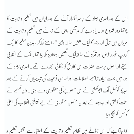
اس کے بعد احمدی نژاد کے برسرِ اقتدار آنے کے بعد ایران میں تعلیم و تربیت کا
چوتھا دور شروع ہوا۔ یاد رہے کہ مرتضیٰ حاجی کے زمانے میں تعلیم و تربیت کے
میدان میں ترقی اور رشد کا ایک “بیس سالہ وژن” سامنے رکھ کر ماہرین تعلیم کا ایک
گروپ غور و خوض اور تمرکز کے ساتھ ایک تعلیمی دستاویز لکھ رہا تھا۔ ملک کے انقلابی
طبقے اور اصول پرست حضرات اس کاوش کو ناکافی سمجھ رہے تھے۔ احمدی نژاد کے
دور میں بہت زیادہ ترامیم، اصلاحات اور اساسی نوعیت کی تبدیلیاں کرنے کے بعد
سپریم کونسل آف ایجوکیشن نے اس منصوبے کی منظوری دے دی۔ وزیر تعلیم نے
سخت کوشش اور جدوجہد کے بعد یہ منصوبہ منظوری کے لیے ثقافتی انقلاب کی اعلیٰ
کونسل کو بھیج دیا۔
کہا جاتا ہے کہ اس زمانے میں نظامِ تعلیم و تربیت کے اعتبار سے محکمہ تعلیم و