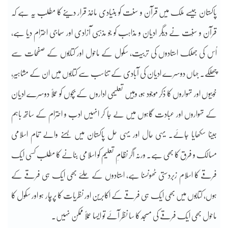
پاکستان جیسے ملک میں قرآن و سنّت کو بنیادی ماخذ قرار دینے کا مطلب یہ ہے کہ
قرآن و سُنّت نے دیگر ادیان و مذاہب کو جو مذہبی آزادی اور سماجی احترام دیا ہے،
اُس کی جھلک استادوں کی تربیت، سکول کے ماحول اور کتابوں کے صفحات سے
چھلکے۔ جہاں دوسرے ادیان کی آبادی کے تناسب سے کتابوں میں ان کے مشاہیر،
خوبیوں اور تہواروں کا ذکر موجود ہو، وہیں تعلیمی اداروں کے بچوں کو عملاً دوسرے ادیان
کے تہواروں اور عبادت گاہوں میں لے جا کر انہیں ادب و احترام کے ساتھ باہم
جینا سکھایا جائے۔ یہی حال اور یہی حل پاکستان میں بسنے والے تمام اسلامی
مسالک و فرق کا بھی ہے۔ ورنہ اگر نظامِ تعلیم کو اسلامی بنانے کا مطلب کسی ایک
فرقے کا اسلام زبردستی ٹھونسنا ہے، استادوں کے حُلئے بھی ایک ہی فرقے کے
ہوں، کتابوں میں بھی ایک ہی فرقے کے اکابرین اور نظریات کا پرچار ہو اور سکول کا
ماحول بھی ایک فرقے کی مسجد کا سا نظر آئے تو ایسا عملاً ممکن نہیں۔