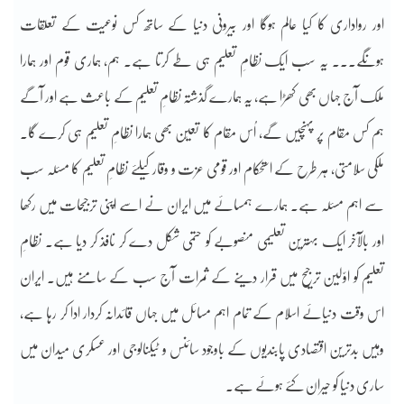
اور رواداری کا کیا عالم ہوگا اور بیرونی دنیا کے ساتھ کس نوعیت کے تعلقات
ہونگے۔۔۔ یہ سب ایک نظامِ تعلیم ہی طے کرتا ہے۔ ہم، ہماری قوم اور ہمارا
ملک آج جہاں بھی کھڑا ہے، یہ ہمارے گذشتہ نظامِ تعلیم کے باعث ہے اور آگے
ہم کس مقام پر پہنچیں گے، اُس مقام کا تعیّن بھی ہمارا نظامِ تعلیم ہی کرے گا۔
ملکی سلامتی، ہر طرح کے استحکام اور قومی عزت و وقار کیلئے نظامِ تعلیم کا مسئلہ سب
سے اہم مسئلہ ہے۔ ہمارے ہمسائے میں ایران نے اسے اپنی ترجیحات میں رکھا
اور بالآخر ایک بہترین تعلیمی منصوبے کو حتمی شکل دے کر نافذ کر دیا ہے۔ نظامِ
تعلیم کو اوّلین ترجیح میں قرار دینے کے ثمرات آج سب کے سامنے ہیں۔ ایران
اس وقت دنیائے اسلام کے تمام اہم مسائل میں جہاں قائدانہ کردار ادا کر رہا ہے،
وہیں بدترین اقتصادی پابندیوں کے باوجود سائنس و ٹیکنالوجی اور عسکری میدان میں
ساری دنیا کو حیران کئے ہوئے ہے۔