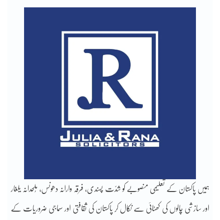
ہمیں پاکستان کے تعلیمی منصوبے کو شدّت پسندی، فرقہ وارانہ دھونس، مُلحدانہ یلغار
اور سازشی چالوں کی کھٹائی سے نکال کر پاکستان کی ثقافتی اور سماجی ضروریات کے