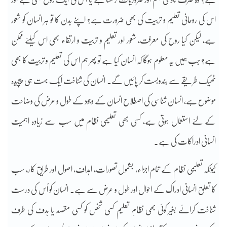
اس کی روحانی تعلیم و تربیت کی بھی ضرورت ہے؟ اپنے بدن کا تو ہر انسان کو شعور
ہے، لیکن کیا روح کی معرفت، شعور اور تعلیم و تربیت و ارتقاء بھی اس کیلئے ممکن
ہے؟ جب ہمیں یہ معلوم ہوگا کہ انسان کیا ہے تو پھر ہم اس کی تعلیم و تربیت کا بھی
ٹھیک طریقے سے بندوبست کر پائیں گے۔ انسان کی شناخت ایک بہت ہی پیچیدہ
موضوع ہے، انسان شناسی کی اصطلاح انسان کے وجود کے طول و عرض کی وضاحت
کے لئے استعمال ہوتی ہے، کسی بھی تعلیمی نظام میں سب سے زیادہ اہمیت
انسانی ادراکات کی ہے۔
کیونکہ تعلیمی نظام کے تمام اجزاء، بشمول تصورات، اہداف، اصول اور طریق کار، سب
کا تعلق انسانی ادراک کے احوال اور طول و عرض سے ہے۔ انسان کو اُس کی درست
شناخت کرائے بغیر کوئی بھی نظامِ تعلیم کسی شخص کو کسی مقصد یا ہدف کی طرف