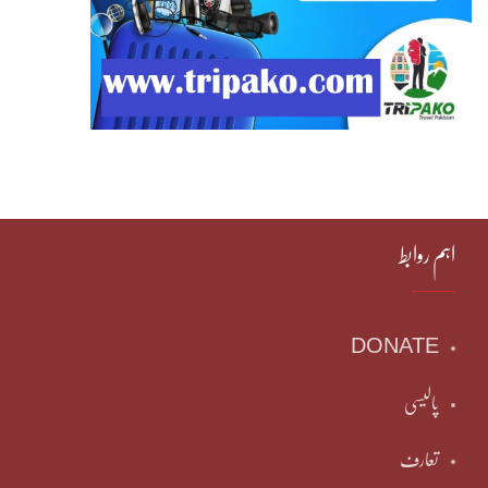
اہم روابط
DONATE
پالیسی
تعارف