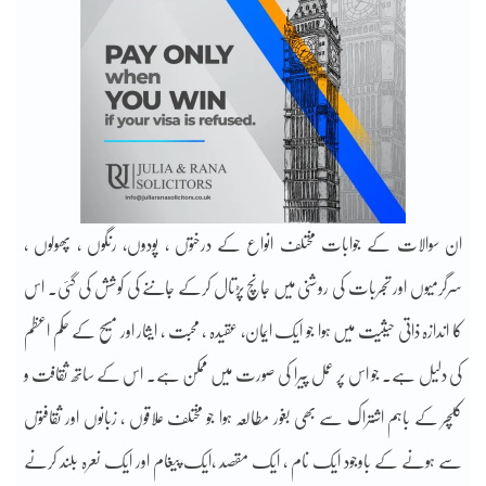
ان سوالات کے جوابات مختلف انواع کے درختوں ، پودوں، رنگوں ، پھولوں ،
سرگرمیوں اور تجربات کی روشنی میں جانچ پڑتال کرکے جاننے کی کوشش کی گئی۔ اس
کا اندازہ ذاتی حیثیت میں ہوا جو ایک ایمان، عقیدہ ، محبت ، ایثار اور مسیح کے حکم اعظم
کی دلیل ہے۔ جو اس پر عمل پیرا کی صورت میں ممکن ہے۔ اس کے ساتھ ثقافت و
کلچر کے باہم اشتراک سے بھی بغور مطالعہ ہوا جو مختلف علاقوں ، زبانوں اور ثقافتوں
سے ہونے کے باوجود ایک نام ، ایک مقصد ،ایک پیغام اور ایک نعرہ بلند کرنے