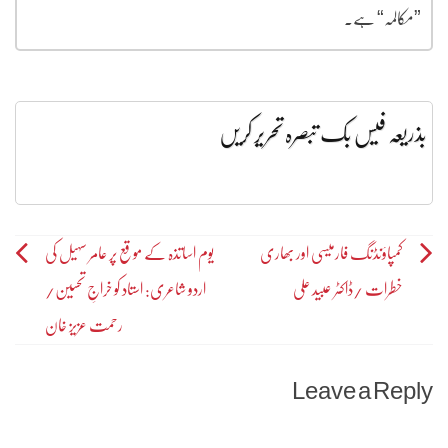
”مکالمہ“ ہے۔
بذریعہ فیس بک تبصرہ تحریر کریں
Post
کمپاؤنڈنگ فارمیسی اور بھاری
یوم اساتذہ کے موقع پر عامر سہیل کی
خطرات /ڈاکٹر عبید علی
اردو شاعری: استاد کو خراجِ تحسین/
navigation
رحمت عزیز خان
Leave a Reply