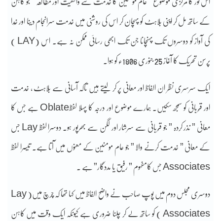
اس ٹور کا مرکزی موضوع ” عام مومنین کا خدمت سے واقفیت اور مطالعہ ” جو کاہن
کے ساتھ مل کر اپنی بُلاہٹ کو پہچان کر اس کی روشنی میں خدمت سرانجام دینا اور خُدا
کی آواز کو دوسروں تک پہنچانا جن تک ابھی رسائی ممکن نہ ہے۔ اس (LAY )
پرسن تحریک کا آغاز 25 جنوری 1806ء کو ہوا۔
ایک سرسری نظر ان الفاظ اور معانی پر کر لیتے ہیں تاکہ آسانی سے بُلاہٹ ، خدمت
اور قُربانی کو سمجھ سکیں۔ ہمارے موضوع اور درجہ کا پہلا لفظOblate ہے جس کا
معانی ” نذر کردہ ” جو قُربانی سے سرشار اور لگن سے بھرپور ہو۔ دوسرا لفظ Lay جس
کے معانی ” خدمت کرنے والا ” جو عام مومنین کے معنوں میں آتا ہے۔ تیسرا لفظ
Associates جس کامفہوم ” رفیق یا مددگار” ہے ۔
دوسری مجلس دوم میں پوپ صاحب نے واضح الفاظ میں کہا تھا کہ چرچ میں( Lay
Associates ) کو ساتھ لے کر چلنا ضروری ہے کیونکہ ایک وقت میں کاہن