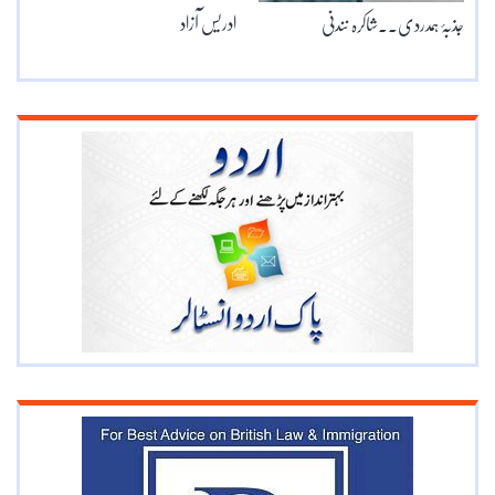
ادریس آزاد
جذبۂ ہمدردی۔۔شاکرہ نندنی