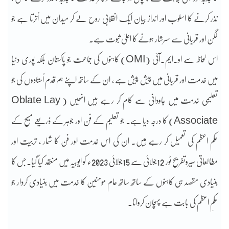
نذر کرنے کا اسلوب اور انداز بیان ایک انقلابی روح لے کر میدان میں اُترتا ہے جو
لگن اور قُربانی سے سرشار ہونے کا اعلیٰ ثبوت ہے۔
اس لحاظ سے او۔ایم۔آئی (OMI) کاہنوں کی جماعت جو پاکستان بلکہ پوری دنیا
میں خدمت اور قربانی میں پیش پیش ہے , ان کے ساتھ اپنے ہم قدم اُستادوں کی جو
تعلیمی خدمت میں جاودانی سے کام کر رہے ہیں انھیں ( Oblate Lay
Associate) کا درجہ دیا ہے۔ جو تعلیم کے فن اور جوہر کے ذریعے مسیح کے
حکم اعظم کی تعمیل کر رہے ہیں۔ ان کی اس خدمت اور فن کا شمار ، تربیت اور
مطالعاتی سیروتفریح ٹور 12جولائی سے 15جولائی 2023ء کو ایوبیہ میں منعقد کیا گیا۔جس کا
بنیادی مقصد ہی کاہنوں کے ساتھ ساتھ عام مومنین کا خدمت میں بنیادی کردار جو
حکمِ اعظم کی بابت ہے پہچان کروانا۔