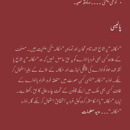
آدھی چھٹی ۔۔۔۔صادقہ نصیر۔
پالیسی
”مکالمہ“ پر شائع شدہ تمام تحاریر اور تصاویر ”مکالمہ“ کی ملکیت ہیں۔ مصنف
کے علاوہ کسی بھی فرد یا ادارے کو یہ حق حاصل نہیں کہ وہ ”مکالمہ“ پر شائع یا
نشر شدہ مواد کو ادارے کی پیشگی اجازت اور مکالمہ کے حوالے کے بغیر استعمال کر
سکے۔ ادارہ ”مکالمہ“ ایسی کسی صورت میں متعلقہ فرد، افراد یا ادارے کے
خلاف کسی بھی ملک میں اسکے قانون کے تحت چارہ جوئی کا حق رکھتا ہے۔
ایڈیٹر ”مکالمہ“ یا اسکا مقرر کردہ کوئی فرد یہ استحقاق استعمال کر سکے گا۔ ادارہ
”مکالمہ“۔۔۔
مزید معلومات