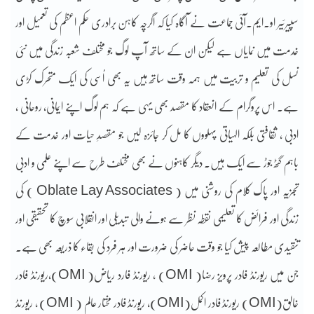
سپیرئیر او۔ایم۔آئی جماعت نے آگاہ کیا کہ اگرچہ کاہن برادری حکم اعظم کی تعمیل اور
خدمت میں نمایاں ہے لیکن ان کے ساتھ آپ لوگ جو مختلف شعبہ زندگی میں نئی
نسل کی تعلیم و تربیت میں ہمہ وقت ساتھ ہیں یہ بھی اُسی کی ایک متحرک کڑی
ہے۔ اس پروگرام کے انعقاد کا مقصد بھی یہی ہے کہ ہم لوگ اپنے ایمانی، روحانی ،
ادبی ، ثقافتی بلکہ الہیاتی پہلووں کا مل کر جائزہ لیں جو مقصدِ حیات اور خدمت کے
باہم گٹھ جوڑ سے ایک ہیں۔ دیگر کاہنوں نے بھی مختلف طرح سے اپنے علمی و ادبی
تجزیہ اور پاک کلام کی روشنی میں ( Oblate Lay Associates ) کی
زندگی اور فرائض کا تعلیمی نقطہ نظر سے ہونے والی تبدیلی اور انقلابی سوچ کا تحقیقی اور
تنقیدی مطالعہ پیش کیا جو وقت حاضر کی ضرورت اور ہر فرد کی بقاء کا ذریعہ بھی ہے۔
جن میں ریورنڈ فادر پرویز رضا( OMI) ، ریورنڈ فارد ریاض( OMI),ریورنڈ فادر
خالق(OMI) ریورنڈ فادر اکمل(OMI)، ریورنڈ فادر مختار عالم ( OMI) ، ریورنڈ