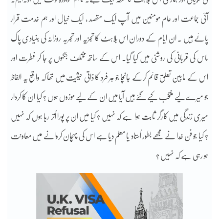
آئی جماعت اور عام مومنین میں آپ ایک مقصد ، ایک خیال اور ہم خدمت قرار
پائے ہیں ۔ ان ایام کے دوران اس بُلاہٹ کا تجزیہ اور تجربہ روزانہ کی بنیادی پاک
ماس کی قُربانی کی روشنی میں کیا گیا۔ اس کے ساتھ مختلف جگہوں پر جا کر فطرت اور
اس کے مابین تعلق قائم کرکے جانچا جو ہر فرد کا ذاتی حیثیت میں تھا کہ واقع یہ الفاظ
جو میرے لیے منتخب کیے گئے ہیں آیا میں ان کے لیے موزوں ہوں ؟ کیا ان کا کردار
میری زندگی میں کارگر ثابت ہوا ہے کہ نہیں ؟ کیا میں ان پر پورا اُتر رہا ہوں کہ نہیں
؟ کیا جو فن خُدا نے مجھے بطور اُستاد یا معلم دیا ہے اس کی پہچان کروانے میں معاونت
ہو رہی ہے کہ نہیں ؟