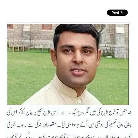
خدمتیں تو طرح طرح کی ہیں مگر روح ایک ہے۔ اسی طرح مسیح پر ایمان رکھ کر اُس کی
بتائی ہوئی تعلیم کی روشنی میں آگے بڑھنا بھی ایک مقصد اور زندگی ہے۔ جب قربانی
کا جذبہ اور اپنی بُلاہٹ سے پہچان ہو جائے تو پھر خدمت کا جذبہ ، مدد کرنے کا فن ،