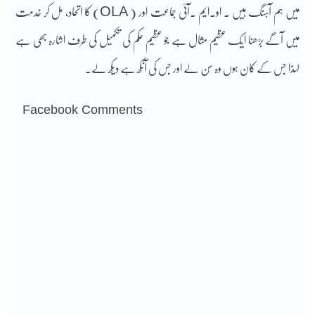
میں ہم آہنگ ہیں ۔ او۔ایم ۔آئی جماعت اور ( OLA) کا اتحاد، مل کر خدمت
میں آگے بڑھنا ایک عظیم مثال ہے جو عظیم حکم کی تکمیل کی طرف اشارہ بھی ہے
لہذا جس کے کان ہوں وہ سُن لے اور جس کی آنکھ ہے دیکھ لے۔
Facebook Comments