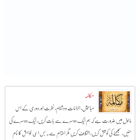
مکالمہ
مباحثوں، الزامات و دشنام، نفرت اور دوری کے اس
ماحول میں ضرورت ہے کہ ہم ایک دوسرے سے بات کریں، ایک دوسرے کی
سنیں، سمجھنے کی کوشش کریں، اختلاف کریں مگر احترام سے۔ بس اسی خواہش کا نام