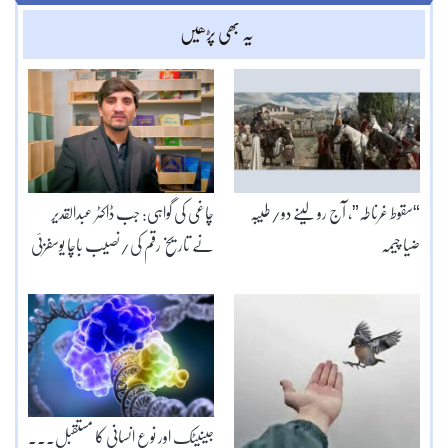
یہ بھی پڑھیں
“سقوط غرناطہ”، آج رو لینے دو/طیبہ
چاغی کی گواہی: جب ڈاکٹر عبدالقدیر
ضیا چیمہ
نے تاریخ رقم کی/نصیب باچا یوسفزئی
جینیٹک اور نوع انسانی کا مستقبل۔۔۔