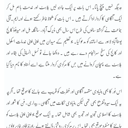
ہرجگہ نہیں پہنچ پاتا۔ اس بات پر ایک جائزہ لیں بُلاہٹ اور خدمت باہم مل کر
ایک آگاہی کا کردار ادا کرتے ہیں ۔ اس بات کو ملحوظ خاطر رکھتے ہوئے او۔ایم۔آئی
جماعت نے گزشتہ سالوں کی طرح اس سال بھی ڈیرک آباد ، سانگلہ ہل اور میزنوڈ کالج
یوحناآباد لاہور سے اساتذہ کو مدعو کیا۔ جو تعلیم کے میدان میں اپنی اپنی خدمات اسکول
اور کالج کی سطح سرانجام دے رہے ہیں ۔ دیکھا جائے تو نسلِ انسانی کی بقاء اور
بُلاہٹ سے پہچان کروانے میں جس کا مرکزی کردار ملتا ہے اسے اُستاد کا نام دیا گیا
ہے۔
اس ٹور کا بھی بنیادی مقصد آگاہی اور فطرت کو قریب سے جاننے کا موقع تھا ۔ اگرچہ
یہ ایک سیروتفریح بھی تھی لیکن بنیادی نکات میں آگاہی ، بیداری ، فن کا شعور اور
بُلاہٹ کا اصلاحی تجزیہ اور تجربہ بھی شامل تھا۔ یہ ایک موقع جو اپنی اپنی بُلاہٹ کو
جاننے کا منفرد موقع بھی تھا ۔ اس پر مرکزی روشنی ڈالتے ہوئے ریورنڈ فادر خان پولوس