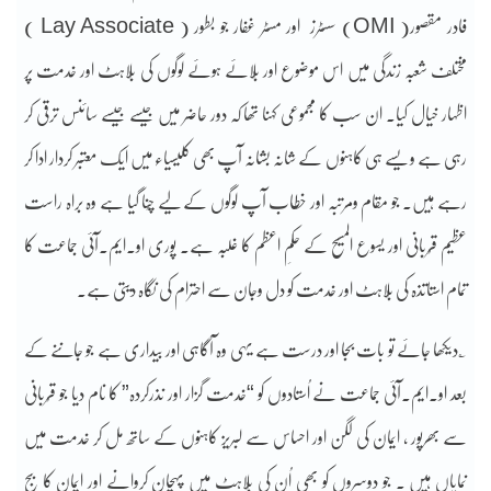
فادر مقصور( OMI) سسٹرز اور مسٹر غفار جو بطور ( Lay Associate )
مختلف شعبہ زندگی میں اس موضوع اور بُلائے ہوئے لوگوں کی بُلاہٹ اور خدمت پر
اظہار خیال کیا۔ ان سب کا مجموعی کہنا تھا کہ دور حاضر میں جیسے جیسے سائنس ترقی کر
رہی ہے ویسے ہی کاہنوں کے شانہ بشانہ آپ بھی کلیسیاء میں ایک معتبر کردار ادا کر
رہے ہیں۔ جو مقام ومرتبہ اور خطاب آپ لوگوں کے لیے چُنا گیا ہے وہ براہ راست
عظیم قُربانی اور یسوع المسیح کے حکمِ اعظم کا غلبہ ہے۔ پوری او۔ایم۔آئی جماعت کا
تمام استاتذہ کی بُلاہٹ اور خدمت کو دل وجان سے احترام کی نگاہ دیتی ہے۔
؎دیکھا جائے تو بات بجا اور درست ہے یہی وہ آگاہی اور بیداری ہے جو جاننے کے
بعد او۔ایم۔آئی جماعت نے اُستادوں کو “خدمت گزار اور نذرکردہ” کا نام دیا جو قُربانی
سے بھرپور ، ایمان کی لگن اور احساس سے لبریز کاہنوں کے ساتھ مل کر خدمت میں
نمایاں ہیں ۔ جو دوسروں کو بھی اُن کی بُلاہٹ میں پہچان کروانے اور ایمان کا بیج