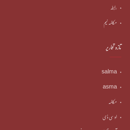
رابطہ
مکالمہ ٹیم
تازہ تحاریر
salma
asma
مکالمہ
او سی ڈی