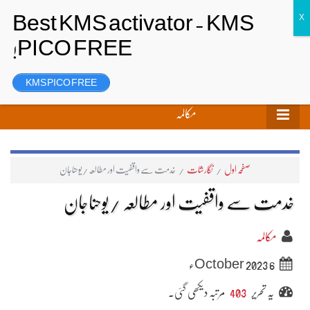
تحریر بھیجیں
لاگ ان
رجسٹر
KMS PICO FREE
مکالمہ
صفحہ اول
/
نگارشات
/
خدمت سے واقفیت اور مطالعہ /یوحناجان
خدمت سے واقفیت اور مطالعہ /یوحناجان
مکالمہ
6 October 2023ء
یہ تحریر
403
مرتبہ دیکھی گئی۔