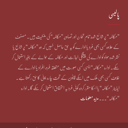
پالیسی
”مکالمہ“ پر شائع شدہ تمام تحاریر اور تصاویر ”مکالمہ“ کی ملکیت ہیں۔ مصنف
کے علاوہ کسی بھی فرد یا ادارے کو یہ حق حاصل نہیں کہ وہ ”مکالمہ“ پر شائع یا
نشر شدہ مواد کو ادارے کی پیشگی اجازت اور مکالمہ کے حوالے کے بغیر استعمال کر
سکے۔ ادارہ ”مکالمہ“ ایسی کسی صورت میں متعلقہ فرد، افراد یا ادارے کے
خلاف کسی بھی ملک میں اسکے قانون کے تحت چارہ جوئی کا حق رکھتا ہے۔
ایڈیٹر ”مکالمہ“ یا اسکا مقرر کردہ کوئی فرد یہ استحقاق استعمال کر سکے گا۔ ادارہ
”مکالمہ“۔۔۔
مزید معلومات