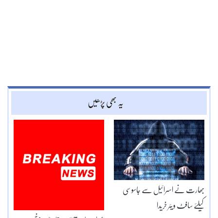
یہ بھی پڑھیں
بھارت نے اسرائیل سے جاسوسی
کیلئے سافٹ ویئر خریدا