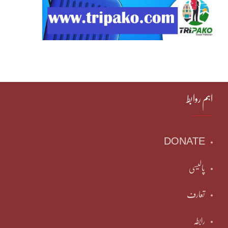
اہم روابط
DONATE
پالیسی
تعارف
رابطہ