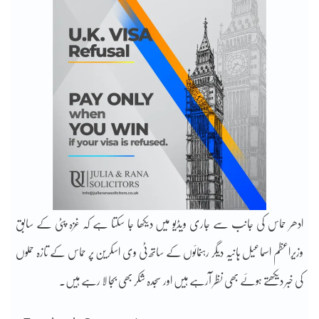
ادھر حماس کی جانب سے جاری ویڈیو میں دیکھا جا سکتا ہے کہ غزہ پٹی کے سابق
وزیراعظم اسماعیل ہانیہ دیگر رہنمائوں کے ساتھ ٹی وی اسکرین پر حماس کے تازہ حملوں
کی خبر دیکھتے ہوئے بھی نظر آرہے ہیں اور سجدہ شکر بھی بجا لا رہے ہیں۔