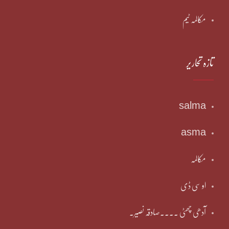
مکالمہ ٹیم
تازہ تحاریر
salma
asma
مکالمہ
او سی ڈی
آدھی چھٹی ۔۔۔۔صادقہ نصیر۔