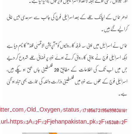
اور سیکڑوں زخمی ہوئے جبکہ لاتعداد اسرائیلیوں کو یرغمال بنا لیا گیا ہے۔
ادھر حماس کے اچانک حملے کے بعد اسرائیلی فوج کی جانب سے سرحدی بیس خالی
کرا لیے گئے ہیں۔
حماس نے اسرائیل میں اپنی سہ طرفہ کارروائیوں کو” آپریشن الاقصیٰ فلڈ” کا نام دیا ہے
جبکہ اسرائیلی فوج نے جوابی کارروائی کرتے ہوئے غزہ پر فضائی حملے شروع کر دیے
جس میں اب تک کی اطلاعات کے مطابق 20 فلسطینی جاں بحق ہو چکے ہیں،
اسرائیلی فوج کے حملوں سے غزہ میں فلسطینی وزارت داخلہ کی عمارت بھی تباہ ہو گئی
ہے۔
itter.com/Old_Oxygen/status/1710567319569903818?
url=https%3A%2F%2Fjehanpakistan.pk%2F145380%2F