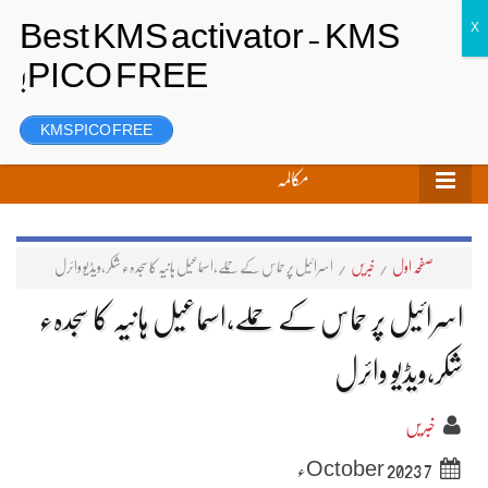
تحریر بھیجیں
لاگ ان
رجسٹر
KMS PICO FREE
مکالمہ
صفحہ اول
/
خبریں
/
اسرائیل پر حماس کے حملے،اسماعیل ہانیہ کا سجدہء شکر،ویڈیو وائرل
اسرائیل پر حماس کے حملے،اسماعیل ہانیہ کا سجدہء
شکر،ویڈیو وائرل
خبریں
7 October 2023ء