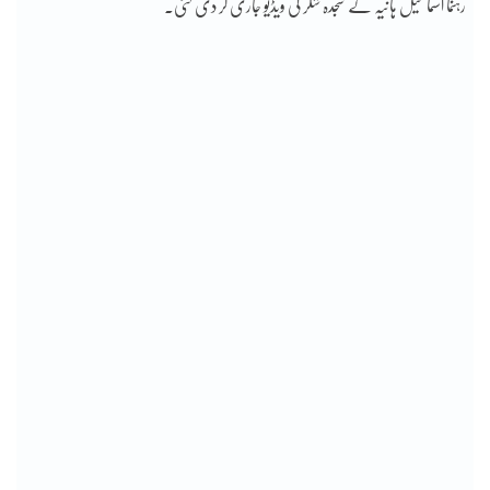
رہنما اسماعیل ہانیہ کے سجدہ شکر کی ویڈیو جاری کر دی گئی۔