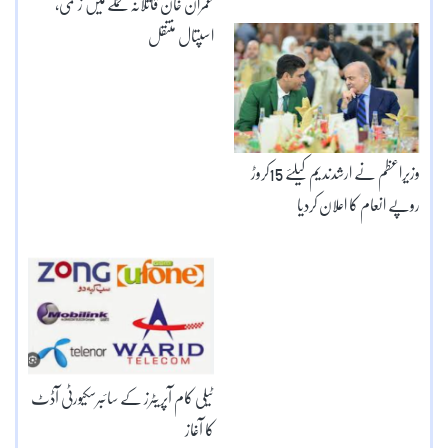
عمران خان قاتلانہ حملے میں زخمی،
اسپتال منتقل
وزیراعظم نے ارشدندیم کیلئے 15کروڑ
روپے انعام کا اعلان کردیا
ٹیلی کام آپریٹرز کے سائبرسکیورٹی آڈٹ
کا آغاز