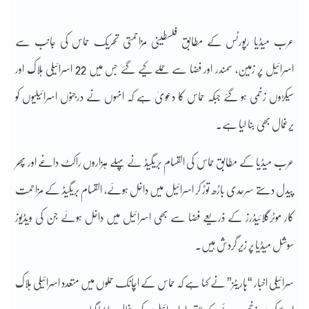
عرب میڈیا رپورٹس کے مطابق فلسطینی مزاحمتی تحریک حماس کی جانب سے
اسرائیل پر زمین، سمندر اور فضا سے حملے کیے گئے جس میں 22 اسرائیلی ہلاک اور
سیکڑوں زخمی ہو گئے جبکہ حماس کا دعویٰ ہے کہ انہوں نے درجنوں اسرائیلیوں کو
یرغمال بھی بنا لیا ہے۔
عرب میڈیا کے مطابق حماس کی القسام بریگیڈ نے پہلے ہزاروں راکٹ داغے اور پھر
پیدل دستے سرحدی باڑھ توڑ کر اسرائیل میں داخل ہوئے، القسام بریگیڈ کے مزاحمت
کار موٹرگلائیڈرز کے ذریعے فضا سے بھی اسرائیل میں داخل ہوئے جن کی ویڈیوز
سوشل میڈیا پر زیر گردش ہیں۔
سرائیلی اخبار “ہاریٹز” نے کہا ہے کہ حماس کے اچانک حملوں میں متعدد اسرائیلی ہلاک