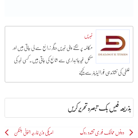
خبریں
مکالمہ پر لگنے والی خبریں دیگر زرائع سے لی جاتی ہیں اور
مکمل غیرجانبداری سے شائع کی جاتی ہیں۔ کسی خبر کی
غلطی کی نشاندہی فورا ایڈیٹر سے کیجئے
بذریعہ فیس بک تبصرہ تحریر کریں
Post
دونوں ممالک فوری تشدد روک
امریکی وزیرخارجہ انٹونی بلنکن