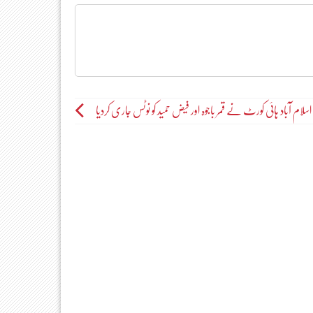
اسلام آباد ہائی کورٹ نے قمر باجوہ اور فیض حمید کو نوٹس جاری کردیا