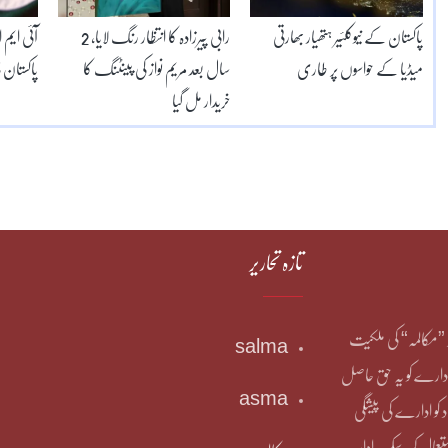
پاکستان کے نیوکلئیر ہتھیار بھارتی
رابی پیرزادہ کا انتظار رنگ لایا، 2
آئی ایم 
میڈیا کے حواسوں پر طاری
سال بعد مریم نواز کی پینٹنگ کا
پاکستان 
خریدار مل گیا
تازہ تحاریر
یر ”مکالمہ“ کی ملکیت
salma
دارے کو یہ حق حاصل
asma
د کو ادارے کی پیشگی
عمال کر سکے۔ ادارہ