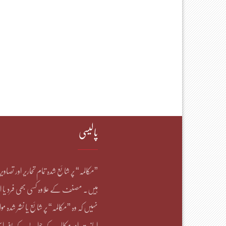
پالیسی
”مکالمہ“ پر شائع شدہ تمام تحاریر اور تصاو
ہیں۔ مصنف کے علاوہ کسی بھی فرد یا ا
نہیں کہ وہ ”مکالمہ“ پر شائع یا نشر شدہ موا
اجازت اور مکالمہ کے حوالے کے بغیر است