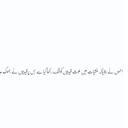
انہوں نے بتایاکہ منشیات میں ملوث قیدیوں کوالگ رکھا گیا ہے جس پرقیدیوں نے بھوک ہ