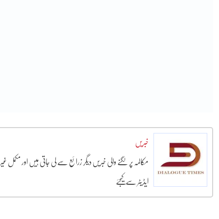
خبریں
مکالمہ پر لگنے والی خبریں دیگر زرائع سے لی جاتی ہیں اور مکمل غ
ایڈیٹر سے کیجئے