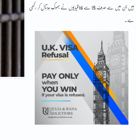
ہیں جن میں سے صرف 15 سے 16قیدیوں نے بھوک ہڑتال کر رکھی
ہے۔