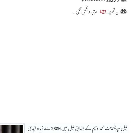
یہ تحریر
427
مرتبہ دیکھی گئی۔
جیل سپرنٹنڈنٹ محمد وسیم کے مطابق جیل میں 2600 سے زیادہ قیدی