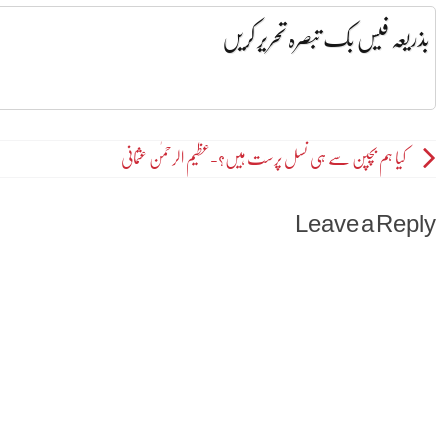
بذریعہ فیس بک تبصرہ تحریر کریں
Post
کیا ہم بچپن سے ہی نسل پرست ہیں؟-عظیم الرحمٰن عثمانی
navigation
Leave a Reply