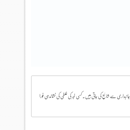
یرجانبداری سے شائع کی جاتی ہیں۔ کسی خبر کی غلطی کی نشاندہی فورا