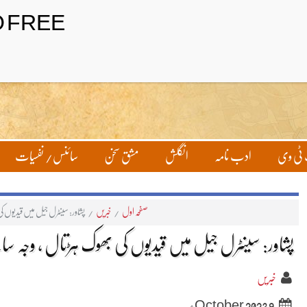
ٹی وی
ادب نامہ
انگلش
مشق سخن
سائنس/ نفسیات
صفحہ اول
/
خبریں
/
پشاور: سینٹرل جیل میں قیدیوں ک
پشاور: سینٹرل جیل میں قیدیوں کی بھوک ہڑتال ، وجہ سا
خبریں
9 October 2023ء