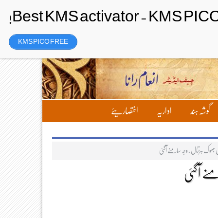
Thursday، 6 August 2026ء
تحریر بھیجیں
لاگ ان
رجسٹر
KMS PICO FREE
گوشہ ہند
اداریہ
اختصاریئے
ی بھوک ہڑتال ، وجہ سامنے آگئی
منے آگئی