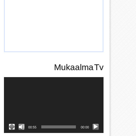
Mukaalma Tv
Video
Player
00:55
00:00