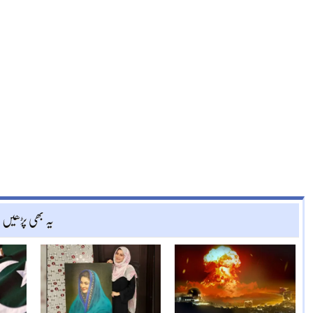
یہ بھی پڑھیں