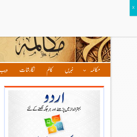
مکالمہ
خبریں
کالم
نگارشات
ویب 