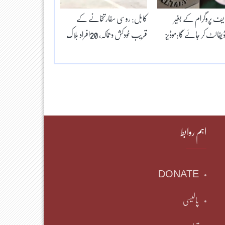
ایف پروگرام کے بغیر
کابل: روسی سفارتخانے کے
ڈیفالٹ کر جائے گا:موڈیز
قریب خودکش دھماکہ، 20افراد ہلاک
اہم روابط
DONATE
پالیسی