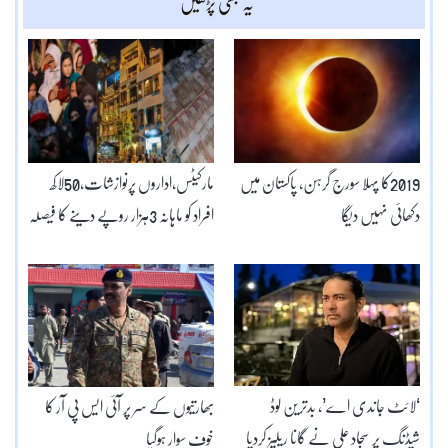
یہ بھی پڑھیں
2019کا پہلا سورج گرہن، پاکستان میں
مارکیٹس،اداروں پرنوازشات،50لاکھ
دکھائی نہیں دیگا
افراد کو ماہانہ 3ہزار روپے دینے کا فیصلہ
‘لائٹ جاندی اے’، بدترین لوڈ
بھارتیوں کے سر پر آئی ایس پی آر کا
شیڈنگ پر سجاد علی نے گانا ریلیز کردیا
خوف سوار ہوگیا