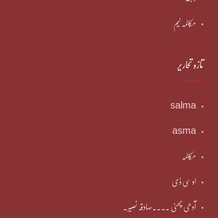
مکالمہ ٹیم
تازہ تحاریر
salma
asma
مکالمہ
او سی ڈی
آدھی چھٹی ۔۔۔۔صادقہ نصیر۔