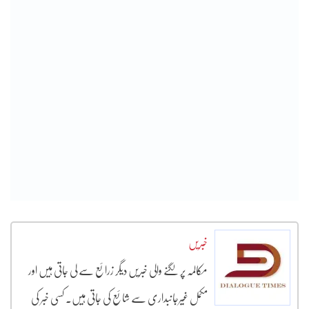
خبریں
مکالمہ پر لگنے والی خبریں دیگر زرائع سے لی جاتی ہیں اور
مکمل غیرجانبداری سے شائع کی جاتی ہیں۔ کسی خبر کی