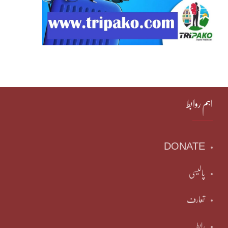
اہم روابط
DONATE
پالیسی
تعارف
رابطہ