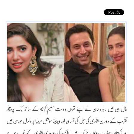
حال ہی میں ماہرہ خان نے اپنے قریبی دوست سلیم کریم کے ساتھ ایک پُروقار
تقریب کے دوران شادی کی جس کی تصاویر اور ویڈیوز سوشل میڈیا پر وائرل ہورہی ہیں
اور پاکستان بھارت دونوں ممالک میں اداکارہ کی دوسری شادی کے خوب چرچے