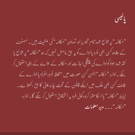
پالیسی
”مکالمہ“ پر شائع شدہ تمام تحاریر اور تصاویر ”مکالمہ“ کی ملکیت ہیں۔ مصنف
کے علاوہ کسی بھی فرد یا ادارے کو یہ حق حاصل نہیں کہ وہ ”مکالمہ“ پر شائع یا
نشر شدہ مواد کو ادارے کی پیشگی اجازت اور مکالمہ کے حوالے کے بغیر استعمال کر
سکے۔ ادارہ ”مکالمہ“ ایسی کسی صورت میں متعلقہ فرد، افراد یا ادارے کے
خلاف کسی بھی ملک میں اسکے قانون کے تحت چارہ جوئی کا حق رکھتا ہے۔
ایڈیٹر ”مکالمہ“ یا اسکا مقرر کردہ کوئی فرد یہ استحقاق استعمال کر سکے گا۔ ادارہ
”مکالمہ“۔۔۔
مزید معلومات