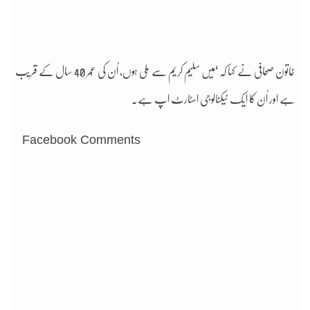
خاتون صحافی نے کہا کہ ‘میں سلیم کریم سے ملی ہوں، اُن کی عُمر 40 سال کے قریب
ہے اور اُن کا ایک ٹیکنالوجی اسٹارٹ اپ ہے۔
Facebook Comments