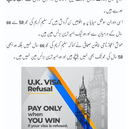
ہورہے ہیں۔
اسی دوران سوشل میڈیا پر یہ افواہیں زیرِ گردش ہیں کہ سلیم کریم کی عُمر 50 سے 66
سال کے درمیان ہے اور وہ ایک امیر ترین بزنس مین ہیں۔
مہوش اعجاز نامی خاتون صحافی نے کہا کہ سلیم کریم کی عُمر 66 سال نہیں بلکہ وہ ابھی
50 سال کی عُمر تک بھی نہیں پہنچے ہیں اور وہ امیر ترین بزنس مین نہیں ہیں۔