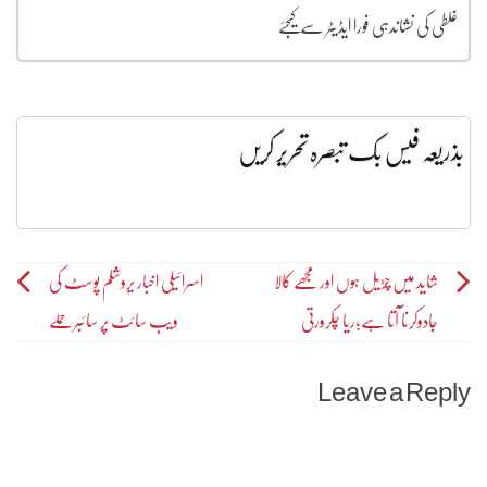
غلطی کی نشاندہی فورا ایڈیٹر سے کیجئے
بذریعہ فیس بک تبصرہ تحریر کریں
Post
شاید میں چڑیل ہوں اور مجھے کالا
اسرائیلی اخبار یروشلم پوسٹ کی
جادوکرنا آتا ہے؛ریا چکرورتی
ویب سائٹ پر سائبر حملے
navigation
Leave a Reply