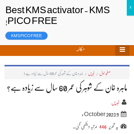
تحریر بھیجیں
لاگ ان
رجسٹر
KMS PICO FREE
مکالمہ
صفحہ اول
/
خبریں
/
ماہرہ خان کے شوہر کی عمر 60 سال سے زیادہ ہے؟
ماہرہ خان کے شوہر کی عمر 60 سال سے زیادہ ہے؟
خبریں
9 October 2023ء
یہ تحریر
446
مرتبہ دیکھی گئی۔