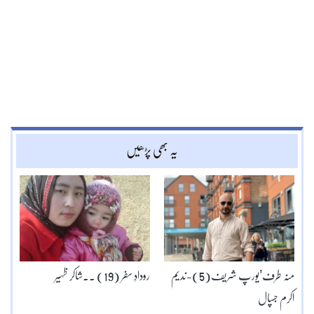
یہ بھی پڑھیں
منہ طرف’یورپ شریف(5)-ندیم
رودادِ سفر (19) ۔۔شاکر ظہیر
اکرم جسپال