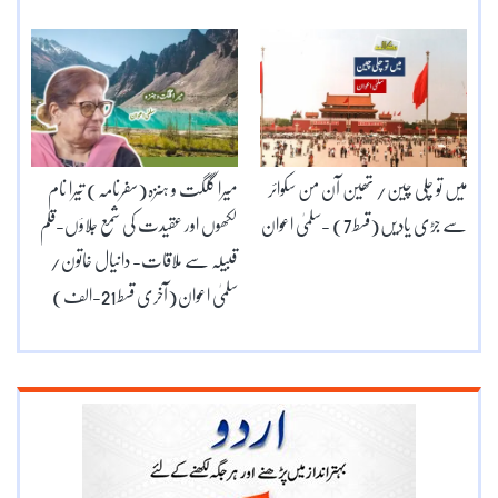
میں تو چلی چین/ تھین آن من سکوائر
میرا گلگت و ہنزہ(سفرنامہ) تیرا نام
سے جڑی یادیں(قسط7) -سلمیٰ اعوان
لکھوں اور عقیدت کی شمع جلاؤں-قلم
قبیلہ سے ملاقات- دانیال خاتون/
سلمیٰ اعوان(آخری قسط21-الف)