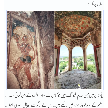
سال پرانا ہے۔
پاکستان میں تین قدیم شیو لنگ ہیں جو کٹاس کے علاوہ مانسہرہ کے چٹی گھاٹی مندر اور
سکھر کے سادھو بیلا مندر میں رکھے ہیں۔ اِس کے دیگر حصے نیپال، سری لنکا اور