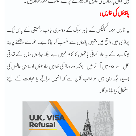
ہیں جہاں پانڈوؤں کی غاریں اور دیگر نئے پرانے، چھوٹے مندر موجود ہیں۔
پانڈؤں کی غاریں؛
یہ غاریں مندر کمپلیکس کے باہر سڑک کے دوسری جانب ریسپشن کے پاس ایک
پہاڑی میں واقع ہیں جنہیں پانڈؤں سے منسوب کیا جاتا ہے۔ غور سے دیکھنے پر پتہ
چلتا ہے کے یہ غار انسانی ہاتھوں کا کام نہیں ہے بلکہ ہزاروں سال کے قدرتی
عمل سے وجود میں آئے ہیں۔ چونکہ دور دراز کی گفائیں سادھوؤں اورمذہبی عالموں کی
پسندیدہ جگہ رہی ہیں سو غالب گمان ہے کہ انہیں مراقبے یا عبادت کے لیئے
استعمال کیا جاتا ہو گا۔