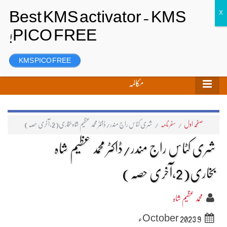
تحریر بھیجیں
لاگ ان
رجسٹر
KMS PICO FREE
مکالمہ
صفحہ اول
/
سفر نامہ
/
شری کٹاس راج مندر/ڈاکٹر محمد عظیم شاہ بخاری(2،آخری حصّہ)
شری کٹاس راج مندر/ڈاکٹر محمد عظیم شاہ
بخاری(2،آخری حصّہ)
محمد عظیم شاہ
9 October 2023ء