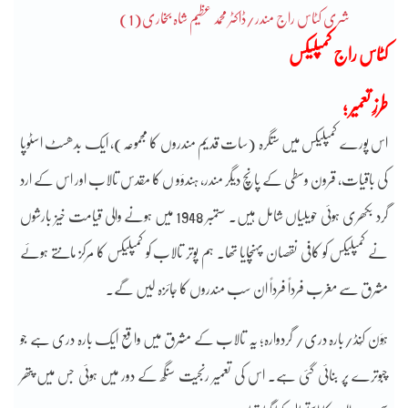
شری کٹاس راج مندر/ڈاکٹر محمد عظیم شاہ بخاری(1)
کٹاس راج کمپلیکس
طرزِ تعمیر ؛
اس پورے کمپلیکس میں ستگرہ (سات قدیم مندروں کا مجموعہ)، ایک بدھسٹ اسٹوپا
کی باقیات، قرون وسطی کے پانچ دیگر مندر، ہندؤو ں کا مقدس تالاب اور اس کے ارد
گرد بکھری ہوئی حویلیاں شامل ہیں۔ ستمبر 1948 میں ہونے والی قیامت خیز بارشوں
نے کمپلیکس کو کافی نقصان پہنچایا تھا۔ ہم پوِتر تالاب کو کمپلیکس کا مرکز مانتے ہوئے
مشرق سے مغرب فرداً فرداً ان سب مندروں کا جائزہ لیں گے۔
ہَوَن کُنڈ/بارہ دری/ گردوارہ؛ یہ تالاب کے مشرق میں واقع ایک بارہ دری ہے جو
چبوترے پر بنائی گئی ہے۔ اس کی تعمیر رنجیت سنگھ کے دور میں ہوئی جس میں پتھر