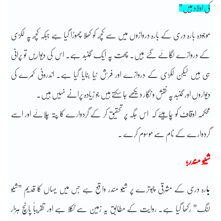
کی اولاد ہیں”
موجودہ بارہ دری کے بارہ دروازوں میں سے کچھ کو کھلا چھوڑا گیا ہے جبکہ کچھ پہ لکڑی
کے دروازے لگائے گئے ہیں۔ چھت پہ ایک گنبد ہے۔ اس کی دیواریں تو پرانی
ہی ہیں لیکن لکڑی کے دروازے اور فرش نیا بنایا گیا ہے۔ اندرونی کمرے کی
دیواروں اور گنبد پہ نقش و نگار دیکھے جا سکتے ہیں جو زیادہ پرانے نہیں ہیں۔
محکمہ اوقاف کو چاہیئے کہ اس جگہ پر تحقیق کر کے گردوارے کا پتہ چلائے اور اسے
گردوارے کے نام سے موسوم کرے ۔
شیو مندر؛
ب
ارہ دری کے مشرقی چبوترے پر شیو مندر واقع ہے جس میں یہاں کا قدیم ”شیو
لِنگ” رکھا گیا ہے۔ روایت کے مطابق یہ زمین سے نکلا ہے اور تقریباً پانچ ہزار