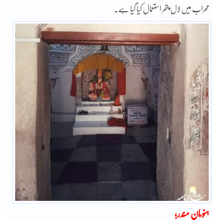
محراب میں لال پتھر استعمال کیا گیا ہے۔
ہنومان مندر؛