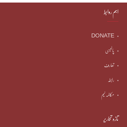
اہم روابط
DONATE
پالیسی
تعارف
رابطہ
مکالمہ ٹیم
تازہ تحاریر