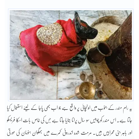
یہ رام مندر کے جنوب میں اونچائی پر واقع ہے جو اب بھی پاجا کے لیئے استعمال کیا
جاتا ہے۔ اس مندر کو چوبیس سو سال پرانا بتایا جاتا ہے جس کی خاص بات اسکا فریسکو
اور باہر بنی محرابیں ہیں۔ مرمت شدہ اندرونی کمرے میں بھگوان ہنومان کی مورتی