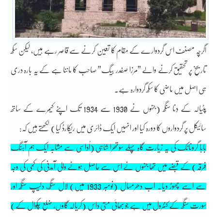
اگرچہ مصنف اس گردوارے کے مقام کا تعین کرنے سے قاصر رہے ہیں، لیکن سکھ
تاریخ پر تحقیق کرنے والے ”مرزا صفدر بیگ” صاحب کا ماننا ہے کے یہ بارہ دری
ہی اصل میں ماضی کا سکھ گردوارہ ہے۔
پٹیالہ کے دِنا سنگھ (جنہوں نے 1930 سے 1934 تک اپنے کیمرے کے ساتھ
سائیکل پر گردواروں کا دورہ کیا اور انہیں ایک ڈائری میں ریکارڈ کیا) لکھتے ہیں کہ:
بابا گرونانک کی یہ زیارت گاہ پہلے سوتھرا شاہی (اُداسی سے مشابہ ایک ہم آہنگ
فرقہ) کے قبضے میں تھا جنہوں نے اس سے حاصل ہونے والی آمدنی کی کمی کی وجہ
سے اسے چھوڑ دیا۔ اب دھرمسال (نومبر 1933 میں) لال سنگھ، دلیپ سنگھ اور
سورت سنگھ کے کنٹرول میں ہے جو بھائی متی داس (کریالہ گاؤں، ضلع چکوال کے)