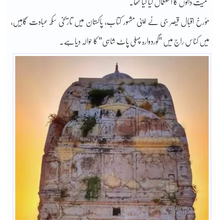
سمیت دالوں کا استعمال کیا گیا تھا۔
مؤرخ اقبال قیصر جی نے اپنی مشہور کتاب، پاکستان میں تاریخی سکھ عبادت گاہیں،
میں کٹاس راج میں ”گوردوارہ پہلی پاٹ شاہی” کا حوالہ دیاہے۔