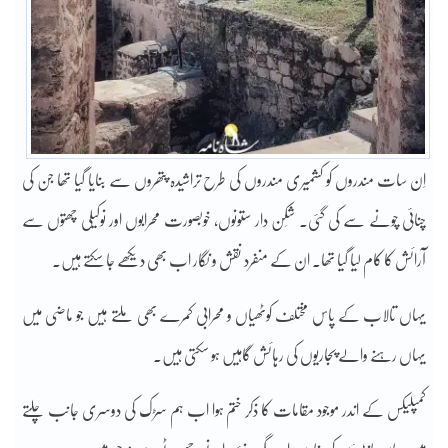
اِن سات مندروں کو کشمیری مندروں کی طرح تراشیدہ پتھروں سے بنایا گیا تھا جن کی
چنائی چونے سے کی گئی۔ شِکن دار ستونوں، خوبصورت محرابوں اور نوکیلی چھتوں سے
آرائش کا کام لیا گیا تھا۔ ان کے منفرد نقش و نگار اب بھی دیکھے جا سکتے ہیں۔
یہاں تالاب کے پاس مختلف کوٹھیاں و محرابی کمرے بھی ملتے ہیں جو ماضی میں
یہاں رہنے والے پجاریوں کی رہائش گاہیں ہو سکتی ہیں۔
کمپلیکس کے اندر موجود مقامات کا ذکر ختم ہوا اب ہم سڑک کی دوسری جانب چلتے