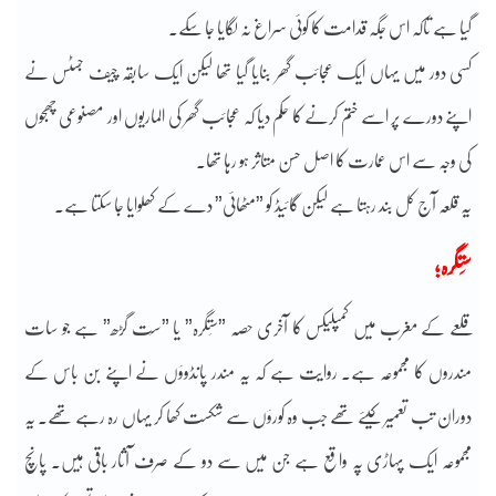
گیا ہے تاکہ اس جگہ قدامت کا کوئی سراغ نہ لگایا جا سکے۔
کسی دور میں یہاں ایک عجائب گھر بنایا گیا تھا لیکن ایک سابقہ چیف جسٹس نے
اپنے دورے پر اسے ختم کرنے کا حکم دیا کہ عجائب گھر کی الماریوں اور مصنوعی چھجوں
کی وجہ سے اس عمارت کا اصل حسن متاثر ہو رہا تھا۔
یہ قلعہ آج کل بند رہتا ہے لیکن گائیڈ کو ”مٹھائی” دے کے کھلوایا جا سکتا ہے۔
سَتگرہ؛
قلعے کے مغرب میں کمپلیکس کا آخری حصہ ”سَتگرہ” یا ”سَت گڑھ” ہے جو سات
مندروں کا مجموعہ ہے۔ روایت ہے کہ یہ مندر پانڈوؤں نے اپنے بن باس کے
دوران تب تعمیر کیئے تھے جب وہ کورؤں سے شکست کھا کر یہاں رہ رہے تھے۔ یہ
مجموعہ ایک پہاڑی پہ واقع ہے جن میں سے دو کے صرف آثار باقی ہیں۔ پانچ