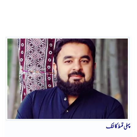
پہلی قسط کا لنک