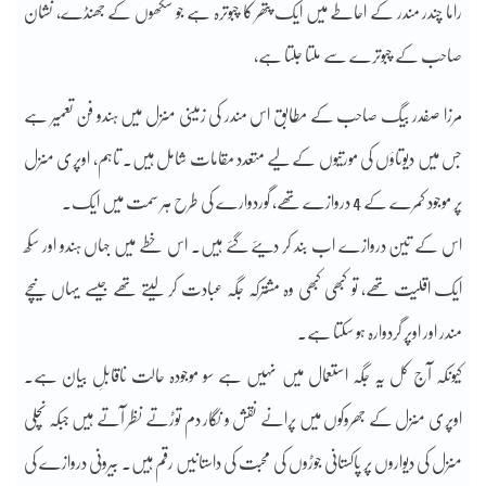
راما چندر مندر کے احاطے میں ایک پتھر کا چبوترہ ہے جو سکھوں کے جھنڈے، نشان
صاحب کے چبوترے سے ملتا جلتا ہے،
مرزا صفدر بیگ صاحب کے مطابق اس مندر کی زمینی منزل میں ہندو فن تعمیر ہے
جس میں دیوتاؤں کی مورتیوں کے لیے متعدد مقامات شامل ہیں۔ تاہم، اوپری منزل
پر موجود کمرے کے 4 دروازے تھے، گوردوارے کی طرح ہر سمت میں ایک۔
اس کے تین دروازے اب بند کر دیئے گئے ہیں۔ اس خطے میں جہاں ہندو اور سکھ
ایک اقلیت تھے، تو کبھی کبھی وہ مشترکہ جگہ عبادت کر لیتے تھے جیسے یہاں نیچے
مندر اور اوپر گردوارہ ہو سکتا ہے۔
کیونکہ آج کل یہ جگہ استعمال میں نہیں ہے سو موجودہ حالت ناقابلِ بیان ہے۔
اوپری منزل کے جھروکوں میں پرانے نقش و نگار دم توڑتے نظر آتے ہیں جبکہ نچلی
منزل کی دیواروں پر پاکستانی جوڑوں کی محبت کی داستانیں رقم ہیں۔ بیرونی دروازے کی