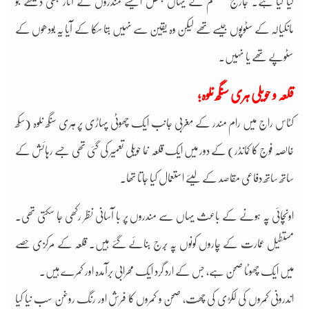
کیا گیا ہے۔ جارج کننگھم نے یہاں بعض ایسے مندروں کے آثار بھی دیکھے جو
مانکیالہ کے سٹوپوں جیسے تھے لیکن وہ یقین سے نہیں بتا سکا کے آیا یہ بودھوں کے
سٹوپے تھے یا نہیں۔
قلعہ و حویلی ہری سنگھ نلوہ؛
کٹاس راج میں رام مندر کے مغربی جانب ایک چھوٹی پہاڑی پر ہری سنگھ نلوہ (سکھ
خالصہ فوج کا کمانڈر) کے دور میں ایک قلعہ نما حویلی تعمیر کی گئی تھی جسے رہائش کے
ساتھ ساتھ دفاعی مقاصد کے لیئے استعمال کیا جاتا تھا۔
اونچائی پہ ہونے کے باعث یہاں سے مندروں پر با آسانی نظر رکھی جا سکتی تھی۔
مستطیل عمارت کے چاروں کونوں پہ بُرج بنائے گئے ہیں۔ قلعہ کے مرکزی حصے
میں ایک چھوٹا صحن ہے، جس کے ارد گرد ایک محرابی برآمدہ اور کمرے ہیں۔
اندرونی کمروں کی لکڑی کی چھت، صحن و کمروں کا فرش اور رنگ روغن سب نیا کیا