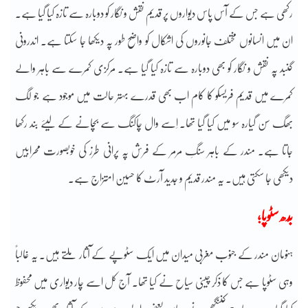
رکھی ہے جس کے آس پاس دیواروں پر قدیم نقش و نگار کو دوبارہ سے تازہ کیا گیا ہے۔
ان میں انسانوں مختلف جانوروں کی اشکال کو واضح طور پہ دیکھا جا سکتا ہے۔ اندرونی
گنبد پہ نقش و نگار کو بھی دوبارہ سے تازہ کیا گیا ہے۔ مرکزی کمرے سے باہر والے
کمرے میں قدیم فریسکو کا کام اب بھی قدرے بہتر حالت میں موجود ہے جو لگ
بھگ سن گیارہ سو میں کیا گیا تھا۔ اِسے وال چاکنگ سے بچانے کے لیئے بند رکھا
جاتا ہے۔ مندر کے باہر سنگِ مرمر کے فرش پہ پرانی طرز کی خوبصورت محرابیں
دیکھی جا سکتی ہیں۔ یہ مندر قدیم و جدید آرٹ کا حسین امتزاج ہے۔
بُدھ سٹوپا؛
ہنومان مندر کے جنوب مغربی میدان میں ایک سٹوپے کے آثار ملتے ہیں۔ یہ غالباً
وہی سٹوپا ہے جس کا ذکر چینی سیاح نے کیا تھا۔ آج کل اسے چار دیواری میں محفوظ