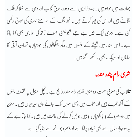
بھارت میں موجود ہیں۔ ہندو زائرین اسے دودھ، عرقِ گلاب اور دہی سے نہلا کر تلک
لگاتے ہیں اور اس کی پوجا کرتے ہیں۔ شیو لنگ کے سامنے نندی کی مورتی رکھی
گئی ہے۔ نندی ایک بیل ہے جسے شیو یعنی بھولے ناتھ کی سواری بھی کہا جاتا
ہے۔ اسی مندر میں شیشے کے بکسوں میں دیگر بھگوانوں کی مورتیاں، تصاویر، آرتی کا
سامان اور دیپک بھی رکھے گئے ہیں۔
شری رام چندر مندر؛
ت
ا
لاب کی مغربی سمت دو منزلہ قدیم رام مندر واقع ہے۔ نچلی منزل پہ مختلف جہتوں
کے آٹھ کمرے ہیں اور جنوب میں پہلی منزل تک جانے والی سیڑھیاں ہیں۔ منڈیر
میں دو جھروکے (بالکونیاں) ہیں جو بس گرنے کی حالت میں ہیں۔ کہا جاتا ہے کے
یہ دو ہزار سال سے بھی زیادہ پرانا ہے اور پتھر و چونے سے بنایا گیا ہے۔