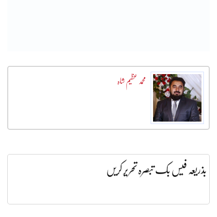
محمد عظیم شاہ
بذریعہ فیس بک تبصرہ تحریر کریں