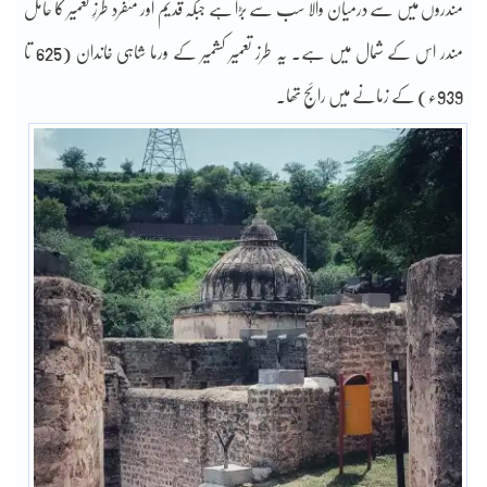
مندروں میں سے درمیان والا سب سے بڑا ہے جبکہ قدیم اور منفرد طرزِ تعمیر کا حامل
مندر اس کے شمال میں ہے۔ یہ طرز تعمیر کشمیر کے ورما شاہی خاندان (625 تا
939ء) کے زمانے میں رائج تھا۔