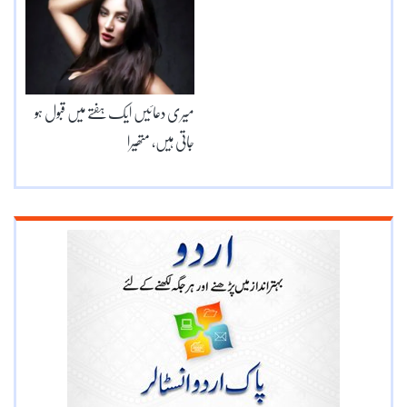
میری دعائیں ایک ہفتے میں قبول ہو
جاتی ہیں، متھیرا