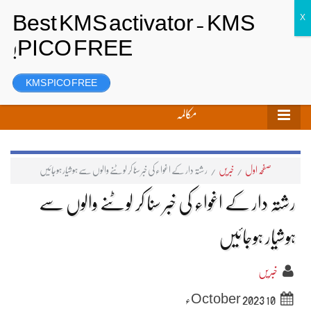
تحریر بھیجیں
لاگ ان
رجسٹر
KMS PICO FREE
مکالمہ
صفحہ اول
/
خبریں
/
رشتہ دار کے اغواء کی خبر سنا کر لوٹنے والوں سے ہوشیار ہوجائیں
رشتہ دار کے اغواء کی خبر سنا کر لوٹنے والوں سے
ہوشیار ہوجائیں
خبریں
10 October 2023ء