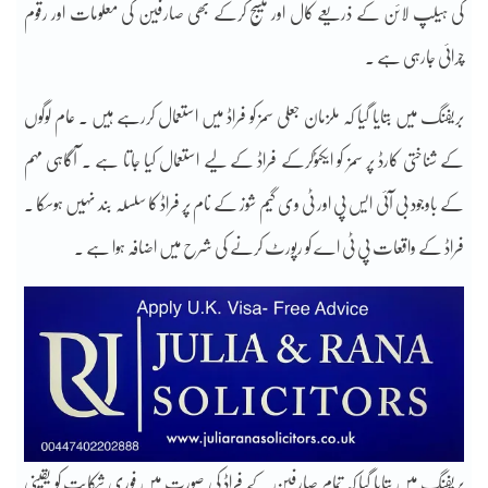
کی ہیلپ لائن کے ذریعے کال اور میسج کرکے بھی صارفین کی معلومات اور رقوم
چرائی جارہی ہے ۔
بریفنگ میں بتایا گیا کہ ملزمان جعلی سمز کو فراڈ میں استعمال کررہے ہیں ۔ عام لوگوں
کے شناختی کارڈ پر سمز کو ایکٹوکرکے فراڈ کے لیے استعمال کیا جاتا ہے ۔ آگاہی مہم
کے باوجود بی آئی ایس پی اور ٹی وی گیم شوز کے نام پر فراڈ کا سلسلہ بند نہیں ہوسکا ۔
فراڈ کے واقعات پی ٹی اے کو رپورٹ کرنے کی شرح میں اضافہ ہوا ہے ۔
بریفنگ میں بتایا گیا کہ تمام صارفین کے فراڈ کی صورت میں فوری شکایت کو یقینی