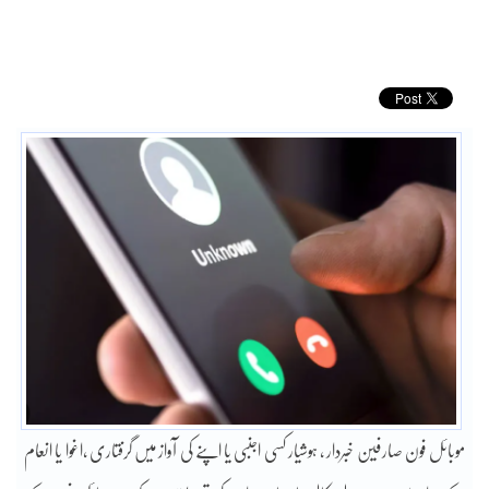
موبائل فون صارفین خبردار ، ہوشیار کسی اجنبی یا اپنے کی آواز میں گرفتاری ،اغوا یا انعام