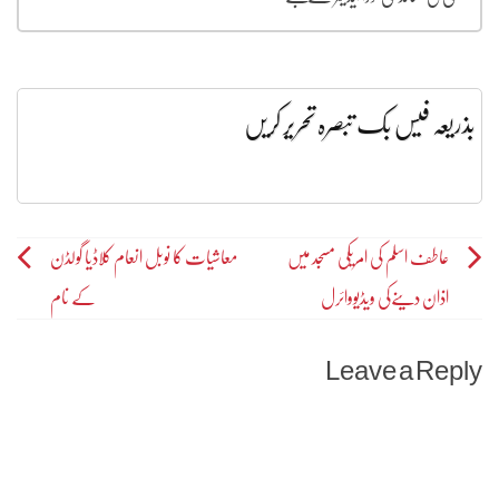
بذریعہ فیس بک تبصرہ تحریر کریں
Post
عاطف اسلم کی امریکی مسجد میں
معاشیات کا نوبل انعام کلاڈیا گولڈن
اذان دینےکی ویڈیووائرل
کے نام
navigation
Leave a Reply