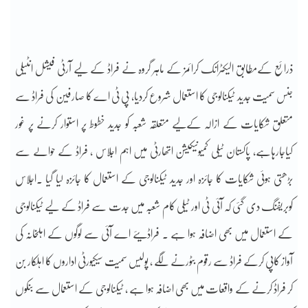
ذرائع کےمطابق الیکٹرانک کرائمز کے ماہر گروہ نے فراڈ کے لیے آرٹی فیشل انٹیلی
جنس سمیت جدید ٹیکنالوجی کا استعمال شروع کردیا، پی ٹی اے کا صارفین کی فراڈ سے
متعلق شکایات کے ازالہ کےلیے متعلقہ شعبہ کو جدید خطوط پر استوار کرنے پر غور
کیاجارہاہے، پاکستان ٹیلی کمیونیکیشن اتھارٹی میں اہم اجلاس ، فراڈ کے حوالے سے
بڑھتی ہوئی شکایات کا جائزہ اور جدید ٹیکنالوجی کے استعمال کا جائزہ لیا گیا ۔اجلاس
کوبریفنگ دی گئی کہ آئی ٹی اور ٹیلی کام شعبہ میں جدت سے فراڈ کے لیے ٹیکنالوجی
کے استعمال میں بھی اضافہ ہوا ہے ۔ فراڈیئے اے آئی سے لوگوں کے اہلخانہ کی
آواز کاپی کرکے فراڈ سے رقوم بٹورنے لگے ، پولیس سمیت سیکیورٹی اداروں کا اہلکار بن
کر فراڈ کرنے کے واقعات میں بھی اضافہ ہوا ہے ، ٹیکنالوجی کے استعمال سے بنکوں