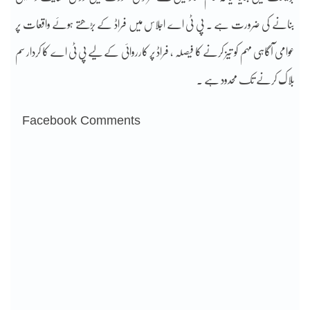
بنانے کی ضرورت ہے ۔ پی ٹی اے اجلاس میں فراڈ کے بڑھتے ہوئے واقعات پر
عوامی آگاہی مہم کو تیز کرنے کا فیصلہ ، فراڈ پر کارروائی کے لیے پی ٹی اے کا کردار سم
بلاک کرنے تک محدود ہے ۔
Facebook Comments