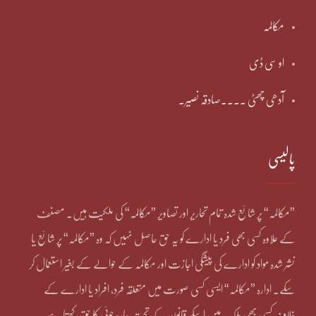
مکالمہ
او سی ڈی
آدھی چھٹی ۔۔۔۔صادقہ نصیر۔
پالیسی
”مکالمہ“ پر شائع شدہ تمام تحاریر اور تصاویر ”مکالمہ“ کی ملکیت ہیں۔ مصنف
کے علاوہ کسی بھی فرد یا ادارے کو یہ حق حاصل نہیں کہ وہ ”مکالمہ“ پر شائع یا
نشر شدہ مواد کو ادارے کی پیشگی اجازت اور مکالمہ کے حوالے کے بغیر استعمال کر
سکے۔ ادارہ ”مکالمہ“ ایسی کسی صورت میں متعلقہ فرد، افراد یا ادارے کے
خلاف کسی بھی ملک میں اسکے قانون کے تحت چارہ جوئی کا حق رکھتا ہے۔