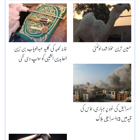
حسین ترین حنوط شدہ اونٹنی
خانہ کعبہ کی کلید عبدالوہاب بن زین
العابدین الشیبی کو سونپ دی گئی
اسرائیل کی غزہ پر بمباری،حماس کی
قیدمیں 13اسرائیلی ہلاک