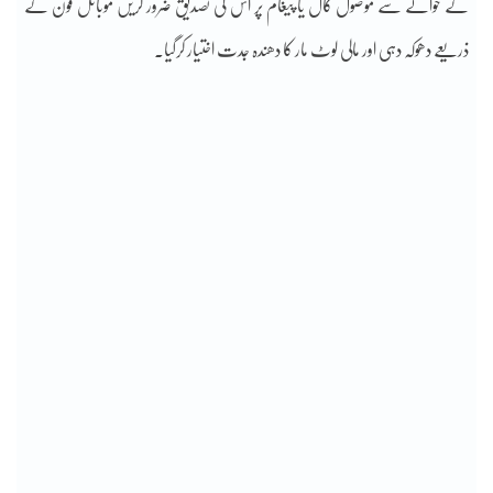
کے حوالے سے موصول کال یا پیغام پر اس کی تصدیق ضرور کریں موبائل فون کے
ذریعے دھوکہ دہی اور مالی لوٹ مار کا دھندہ جدت اختیار کرگیا۔