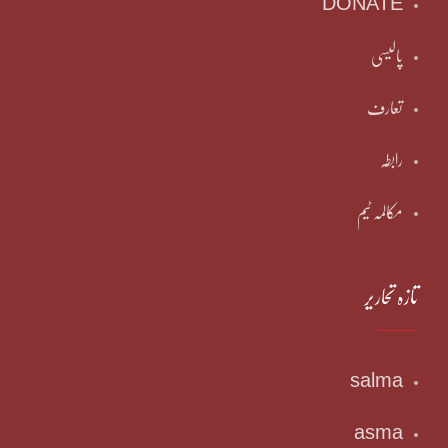
DONATE
پالیسی
تعارف
رابطہ
مکالمہ ٹیم
تازہ تحاریر
salma
asma