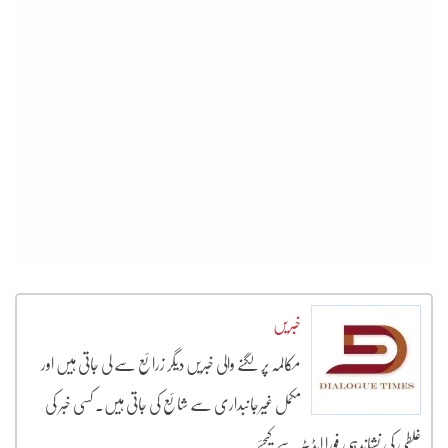
خبریں
مکالمہ پر لگنے والی خبریں دیگر زرائع سے لی جاتی ہیں اور
مکمل غیرجانبداری سے شائع کی جاتی ہیں۔ کسی خبر کی
غلطی کی نشاندہی فورا ایڈیٹر سے کیجئے